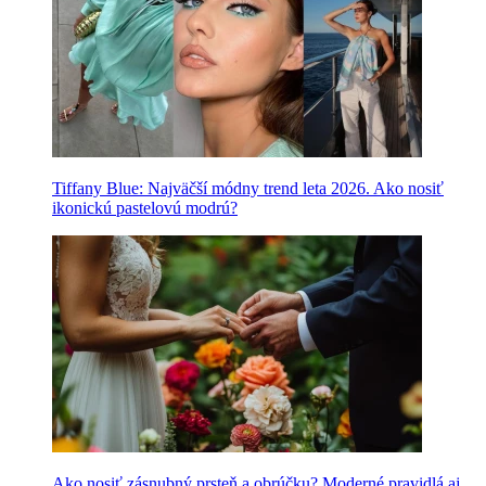
Tiffany Blue: Najväčší módny trend leta 2026. Ako nosiť
ikonickú pastelovú modrú?
Ako nosiť zásnubný prsteň a obrúčku? Moderné pravidlá aj