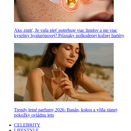
Ako zistiť, že vaša pleť potrebuje viac lipidov a nie viac
kyseliny hyalurónovej? Príznaky poškodenej kožnej bariéry
Trendy letné parfumy 2026: Banán, kokos a vôňa slanej
pokožky ovládnu leto
CELEBRITY
LIFESTYLE