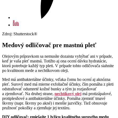
Zdroj: Shutterstock®
Medový odličovač pre mastnú pleť
Olejovým prípravkom sa nemusíte dozaista vyhýbať ani v prípade,
keď je vaša pleť mastná. Totižto aj ona ocení dávku hydratácie,
ktorú potrebuje každý typ pleti. V prípade tohto odličovača siahnite
po kvalitnom mede a nechtíkovom oleji.
Med má antibakteriálne účinky, vďaka čomu ho ocení aj aknózna
pleť. Surový med má mierne exfoliačné účinky, čím pomáha z pleti
odstraňovať odumreté kožné bunky a tým ju rozjasňovať
a zjemňovať. Na druhej strane,
nechtíkový olej
má protizápalové,
protiplesňové a antibakteriálne účinky. Pomáha zjemniť tmavé
škvrny (napr. škvrny po akné) i menšie jazvičky. Tiež obnovuje
pružnosť pokožky a zjemňuje jej textúru.
DIY odličovač: zmiešajte 1 lyžicu kvalitného surového medu