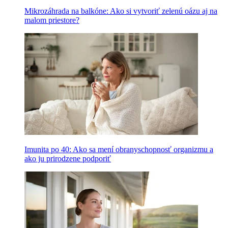
Mikrozáhrada na balkóne: Ako si vytvoriť zelenú oázu aj na
malom priestore?
Imunita po 40: Ako sa mení obranyschopnosť organizmu a
ako ju prirodzene podporiť