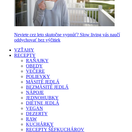
Neviete cez leto skutočne vypnúť? Slow living vás naučí
oddychovať bez výčitiek
VZŤAHY
RECEPTY
RAŇAJKY
OBEDY
VEČERE
POLIEVKY
MÄSITÉ JEDLÁ
BEZMÄSITÉ JEDLÁ
NÁPOJE
JEDNOHUBKY
DIÉTNE JEDLÁ
VEGAN
DEZERTY
RAW
KUCHÁRKY
RECEPTY ŠÉFKUCHÁROV