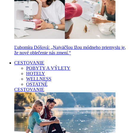
Ľubomíra Dóšová: „Najväčšou lžou módneho priemyslu je,
že nové oblečenie nás zmení.“
CESTOVANIE
POBYTY A VÝLETY
HOTELY
WELLNESS
OSTATNÉ
CESTOVANIE