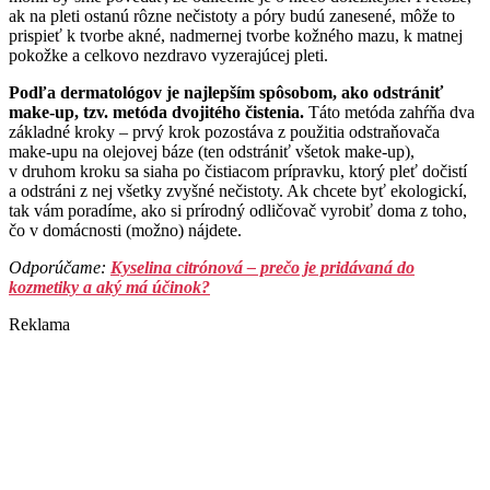
ak na pleti ostanú rôzne nečistoty a póry budú zanesené, môže to
prispieť k tvorbe akné, nadmernej tvorbe kožného mazu, k matnej
pokožke a celkovo nezdravo vyzerajúcej pleti.
Podľa dermatológov je najlepším spôsobom, ako odstrániť
make-up, tzv. metóda dvojitého čistenia.
Táto metóda zahŕňa dva
základné kroky – prvý krok pozostáva z použitia odstraňovača
make-upu na olejovej báze (ten odstrániť všetok make-up),
v druhom kroku sa siaha po čistiacom prípravku, ktorý pleť dočistí
a odstráni z nej všetky zvyšné nečistoty. Ak chcete byť ekologickí,
tak vám poradíme, ako si prírodný odličovač vyrobiť doma z toho,
čo v domácnosti (možno) nájdete.
Odporúčame:
Kyselina citrónová – prečo je pridávaná do
kozmetiky a aký má účinok?
Reklama