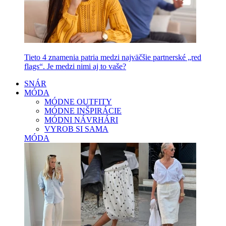
Tieto 4 znamenia patria medzi najväčšie partnerské „red
flags“. Je medzi nimi aj to vaše?
SNÁR
MÓDA
MÓDNE OUTFITY
MÓDNE INŠPIRÁCIE
MÓDNI NÁVRHÁRI
VYROB SI SAMA
MÓDA