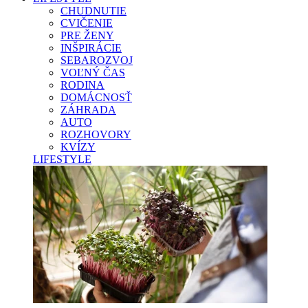
CHUDNUTIE
CVIČENIE
PRE ŽENY
INŠPIRÁCIE
SEBAROZVOJ
VOĽNÝ ČAS
RODINA
DOMÁCNOSŤ
ZÁHRADA
AUTO
ROZHOVORY
KVÍZY
LIFESTYLE