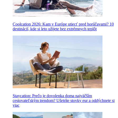
Coolcation 2026: Kam v Európe utiecť pred horúčavami? 10
destinácií, kde si leto užijete bez extrémnych teplôt
Staycation: Prečo je dovolenka doma najväčším
cestovateľským trendom? Ušetríte stovky eur a oddýchnete si
viac