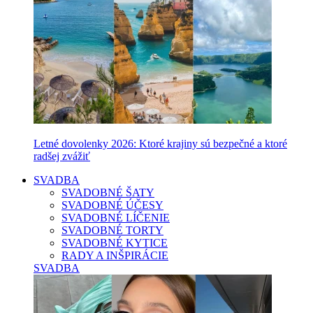
Letné dovolenky 2026: Ktoré krajiny sú bezpečné a ktoré
radšej zvážiť
SVADBA
SVADOBNÉ ŠATY
SVADOBNÉ ÚČESY
SVADOBNÉ LÍČENIE
SVADOBNÉ TORTY
SVADOBNÉ KYTICE
RADY A INŠPIRÁCIE
SVADBA