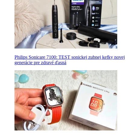
Philips Sonicare 7100: TEST sonickej zubnej kefky novej
generácie pre zdravé ďasná