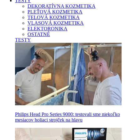
TESTY
DEKORATÍVNA KOZMETIKA
PLEŤOVÁ KOZMETIKA
TELOVÁ KOZMETIKA
VLASOVÁ KOZMETIKA
ELEKTORONIKA
OSTATNÉ
TESTY
Philips Head Pro Series 9000: testovali sme niekoľko
mesiacov holiaci strojček na hlavu