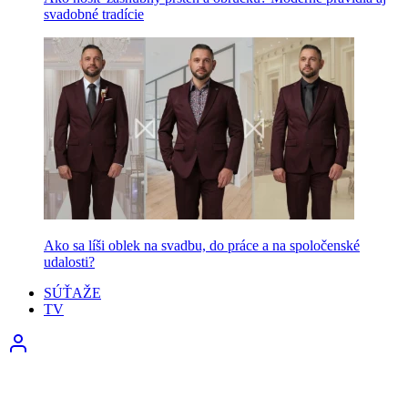
svadobné tradície
Ako sa líši oblek na svadbu, do práce a na spoločenské
udalosti?
SÚŤAŽE
TV