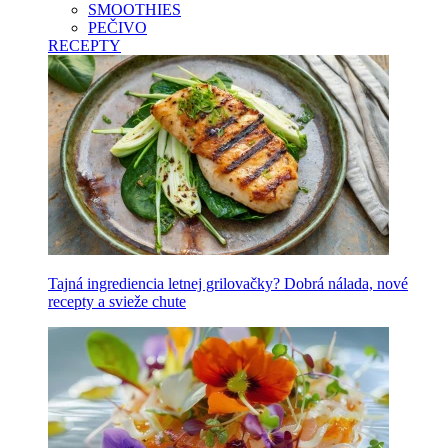
SMOOTHIES
PEČIVO
RECEPTY
Tajná ingrediencia letnej grilovačky? Dobrá nálada, nové
recepty a svieže chute