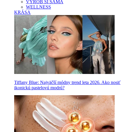
VYROB SI SAMA
WELLNESS
KRÁSA
Tiffany Blue: Najväčší módny trend leta 2026. Ako nosiť
ikonickú pastelovú modrú?