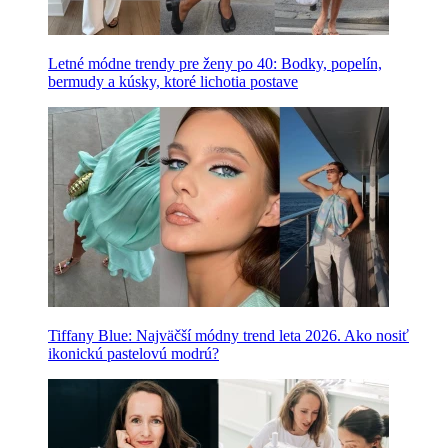
Letné módne trendy pre ženy po 40: Bodky, popelín,
bermudy a kúsky, ktoré lichotia postave
Tiffany Blue: Najväčší módny trend leta 2026. Ako nosiť
ikonickú pastelovú modrú?