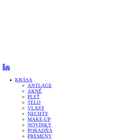
KRÁSA
ANTI-AGE
AKNÉ
PLEŤ
TELO
VLASY
NECHTY
MAKE-UP
NOVINKY
PORADŇA
PREMENY