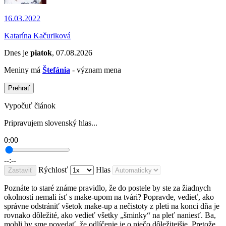
16.03.2022
Katarína Kačuriková
Dnes je
piatok
, 07.08.2026
Meniny má
Štefánia
- význam mena
Prehrať
Vypočuť článok
Pripravujem slovenský hlas...
0:00
--:--
Rýchlosť
Hlas
Zastaviť
Poznáte to staré známe pravidlo, že do postele by ste za žiadnych
okolností nemali ísť s make-upom na tvári? Popravde, vedieť, ako
správne odstrániť všetok make-up a nečistoty z pleti na konci dňa je
rovnako dôležité, ako vedieť všetky „šminky“ na pleť naniesť. Ba,
mohli by sme povedať, že odlíčenie je o niečo dôležitejšie. Pretože,