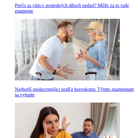
Prečo sa vám v posledných dňoch nedarí? Môže za to vaše
znamenie
Najhorší spolucestujúci podľa horoskopu: Týmto znameniam
sa vyhnite