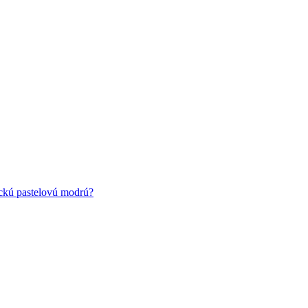
ickú pastelovú modrú?