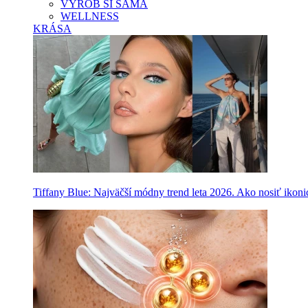
VYROB SI SAMA
WELLNESS
KRÁSA
Tiffany Blue: Najväčší módny trend leta 2026. Ako nosiť ikon