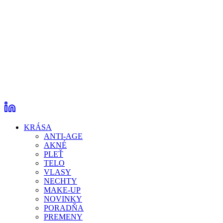
KRÁSA
ANTI-AGE
AKNÉ
PLEŤ
TELO
VLASY
NECHTY
MAKE-UP
NOVINKY
PORADŇA
PREMENY