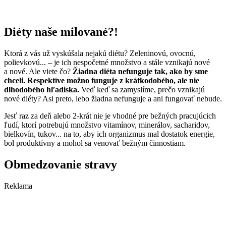
Diéty naše milované?!
Ktorá z vás už vyskúšala nejakú diétu? Zeleninovú, ovocnú,
polievkovú... – je ich nespočetné množstvo a stále vznikajú nové
a nové. Ale viete čo?
Žiadna diéta nefunguje tak, ako by sme
chceli. Respektíve možno funguje z krátkodobého, ale nie
dlhodobého hľadiska.
Veď keď sa zamyslíme, prečo vznikajú
nové diéty? Asi preto, lebo žiadna nefunguje a ani fungovať nebude.
Jesť raz za deň alebo 2-krát nie je vhodné pre bežných pracujúcich
ľudí, ktorí potrebujú množstvo vitamínov, minerálov, sacharidov,
bielkovín, tukov... na to, aby ich organizmus mal dostatok energie,
bol produktívny a mohol sa venovať bežným činnostiam.
Obmedzovanie stravy
Reklama