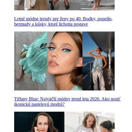
Letné módne trendy pre ženy po 40: Bodky, popelín,
bermudy a kúsky, ktoré lichotia postave
Tiffany Blue: Najväčší módny trend leta 2026. Ako nosiť
ikonickú pastelovú modrú?