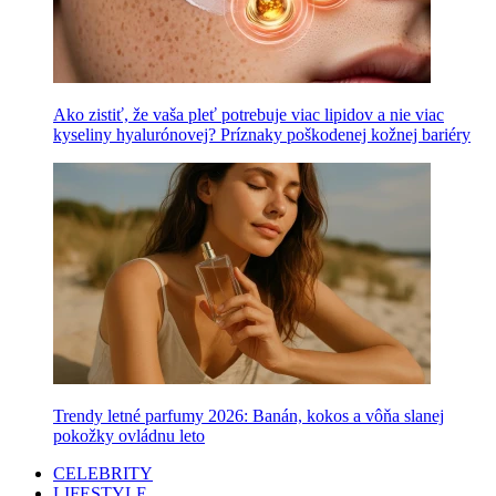
Ako zistiť, že vaša pleť potrebuje viac lipidov a nie viac
kyseliny hyalurónovej? Príznaky poškodenej kožnej bariéry
Trendy letné parfumy 2026: Banán, kokos a vôňa slanej
pokožky ovládnu leto
CELEBRITY
LIFESTYLE