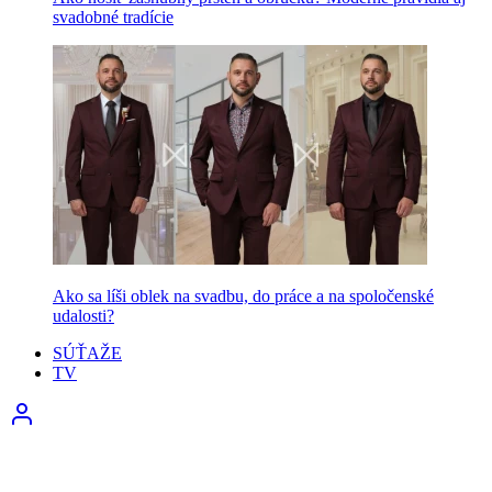
svadobné tradície
Ako sa líši oblek na svadbu, do práce a na spoločenské
udalosti?
SÚŤAŽE
TV