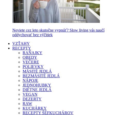
Neviete cez leto skutočne vypnúť? Slow living vás naučí
oddychovať bez výčitiek
VZŤAHY
RECEPTY
RAŇAJKY
OBEDY
VEČERE
POLIEVKY
MÄSITÉ JEDLÁ
BEZMÄSITÉ JEDLÁ
NÁPOJE
JEDNOHUBKY
DIÉTNE JEDLÁ
VEGAN
DEZERTY
RAW
KUCHÁRKY
RECEPTY ŠÉFKUCHÁROV