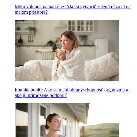
Mikrozáhrada na balkóne: Ako si vytvoriť zelenú oázu aj na
malom priestore?
Imunita po 40: Ako sa mení obranyschopnosť organizmu a
ako ju prirodzene podporiť