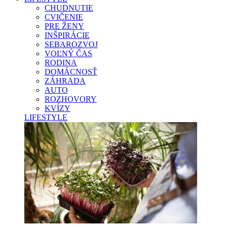
CHUDNUTIE
CVIČENIE
PRE ŽENY
INŠPIRÁCIE
SEBAROZVOJ
VOĽNÝ ČAS
RODINA
DOMÁCNOSŤ
ZÁHRADA
AUTO
ROZHOVORY
KVÍZY
LIFESTYLE