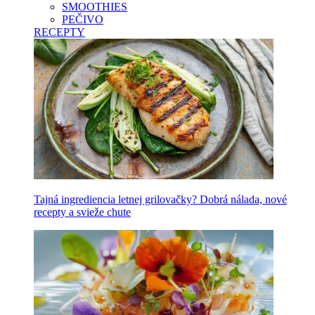
SMOOTHIES
PEČIVO
RECEPTY
Tajná ingrediencia letnej grilovačky? Dobrá nálada, nové
recepty a svieže chute