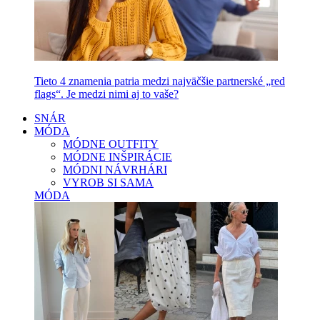
Tieto 4 znamenia patria medzi najväčšie partnerské „red
flags“. Je medzi nimi aj to vaše?
SNÁR
MÓDA
MÓDNE OUTFITY
MÓDNE INŠPIRÁCIE
MÓDNI NÁVRHÁRI
VYROB SI SAMA
MÓDA