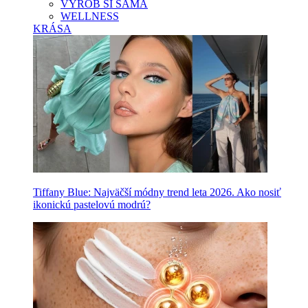
VYROB SI SAMA
WELLNESS
KRÁSA
Tiffany Blue: Najväčší módny trend leta 2026. Ako nosiť
ikonickú pastelovú modrú?