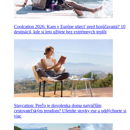
Coolcation 2026: Kam v Európe utiecť pred horúčavami? 10
destinácií, kde si leto užijete bez extrémnych teplôt
Staycation: Prečo je dovolenka doma najväčším
cestovateľským trendom? Ušetríte stovky eur a oddýchnete si
viac