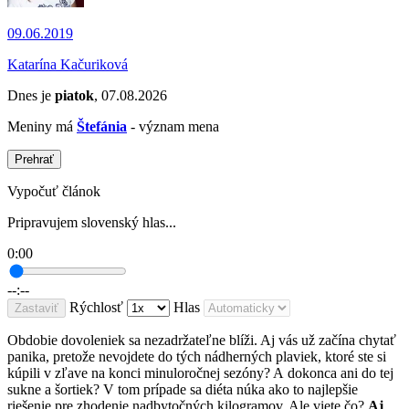
09.06.2019
Katarína Kačuriková
Dnes je
piatok
, 07.08.2026
Meniny má
Štefánia
- význam mena
Prehrať
Vypočuť článok
Pripravujem slovenský hlas...
0:00
--:--
Rýchlosť
Hlas
Zastaviť
Obdobie dovoleniek sa nezadržateľne blíži. Aj vás už začína chytať
panika, pretože nevojdete do tých nádherných plaviek, ktoré ste si
kúpili v zľave na konci minuloročnej sezóny? A dokonca ani do tej
sukne a šortiek? V tom prípade sa diéta núka ako to najlepšie
riešenie pre zhodenie nadbytočných kilogramov. Ale viete čo?
Aj