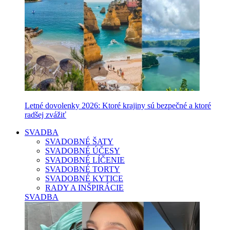
Letné dovolenky 2026: Ktoré krajiny sú bezpečné a ktoré
radšej zvážiť
SVADBA
SVADOBNÉ ŠATY
SVADOBNÉ ÚČESY
SVADOBNÉ LÍČENIE
SVADOBNÉ TORTY
SVADOBNÉ KYTICE
RADY A INŠPIRÁCIE
SVADBA