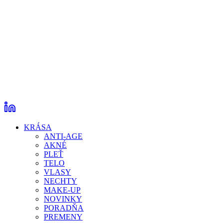
KRÁSA
ANTI-AGE
AKNÉ
PLEŤ
TELO
VLASY
NECHTY
MAKE-UP
NOVINKY
PORADŇA
PREMENY