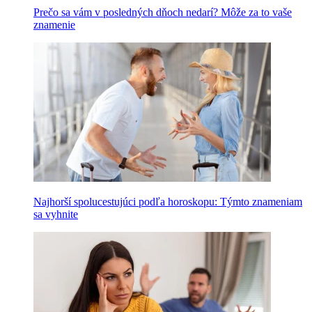
Prečo sa vám v posledných dňoch nedarí? Môže za to vaše
znamenie
Najhorší spolucestujúci podľa horoskopu: Týmto znameniam
sa vyhnite