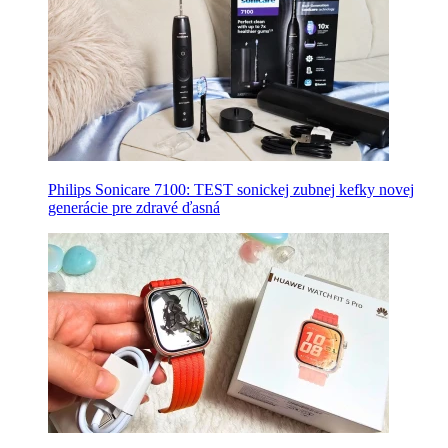
Philips Sonicare 7100: TEST sonickej zubnej kefky novej
generácie pre zdravé ďasná