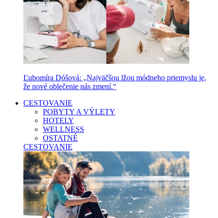
Ľubomíra Dóšová: „Najväčšou lžou módneho priemyslu je,
že nové oblečenie nás zmení.“
CESTOVANIE
POBYTY A VÝLETY
HOTELY
WELLNESS
OSTATNÉ
CESTOVANIE