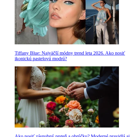
Tiffany Blue: Najväčší módny trend leta 2026. Ako nosiť
ikonickú pastelovú modrú?
Ako nosiť zásnubný prsteň a obrúčku? Moderné pravidlá aj