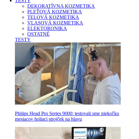
TESTY
DEKORATÍVNA KOZMETIKA
PLEŤOVÁ KOZMETIKA
TELOVÁ KOZMETIKA
VLASOVÁ KOZMETIKA
ELEKTORONIKA
OSTATNÉ
TESTY
Philips Head Pro Series 9000: testovali sme niekoľko
mesiacov holiaci strojček na hlavu