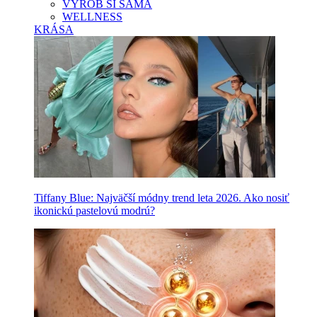
VYROB SI SAMA
WELLNESS
KRÁSA
Tiffany Blue: Najväčší módny trend leta 2026. Ako nosiť
ikonickú pastelovú modrú?