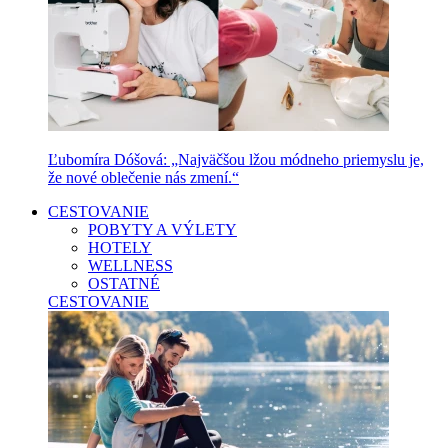
Ľubomíra Dóšová: „Najväčšou lžou módneho priemyslu je,
že nové oblečenie nás zmení.“
CESTOVANIE
POBYTY A VÝLETY
HOTELY
WELLNESS
OSTATNÉ
CESTOVANIE