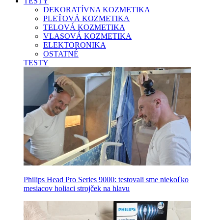
TESTY
DEKORATÍVNA KOZMETIKA
PLEŤOVÁ KOZMETIKA
TELOVÁ KOZMETIKA
VLASOVÁ KOZMETIKA
ELEKTORONIKA
OSTATNÉ
TESTY
Philips Head Pro Series 9000: testovali sme niekoľko
mesiacov holiaci strojček na hlavu