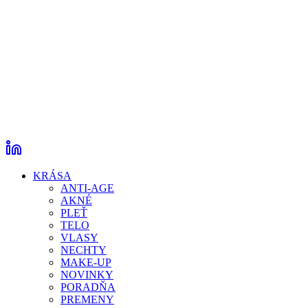
KRÁSA
ANTI-AGE
AKNÉ
PLEŤ
TELO
VLASY
NECHTY
MAKE-UP
NOVINKY
PORADŇA
PREMENY