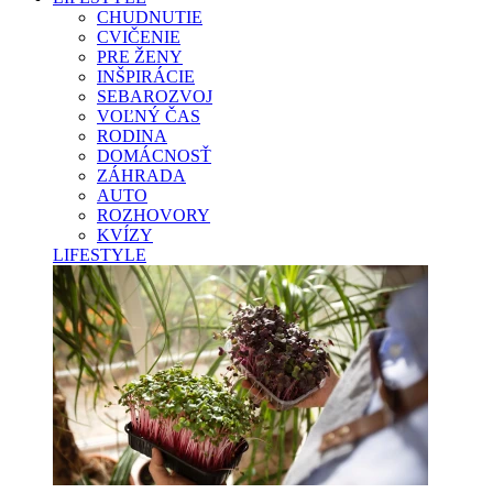
CHUDNUTIE
CVIČENIE
PRE ŽENY
INŠPIRÁCIE
SEBAROZVOJ
VOĽNÝ ČAS
RODINA
DOMÁCNOSŤ
ZÁHRADA
AUTO
ROZHOVORY
KVÍZY
LIFESTYLE