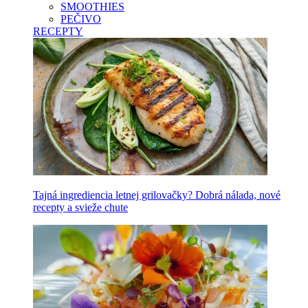
SMOOTHIES
PEČIVO
RECEPTY
Tajná ingrediencia letnej grilovačky? Dobrá nálada, nové
recepty a svieže chute