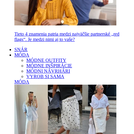
Tieto 4 znamenia patria medzi najväčšie partnerské „red
flags“. Je medzi nimi aj to vaše?
SNÁR
MÓDA
MÓDNE OUTFITY
MÓDNE INŠPIRÁCIE
MÓDNI NÁVRHÁRI
VYROB SI SAMA
MÓDA