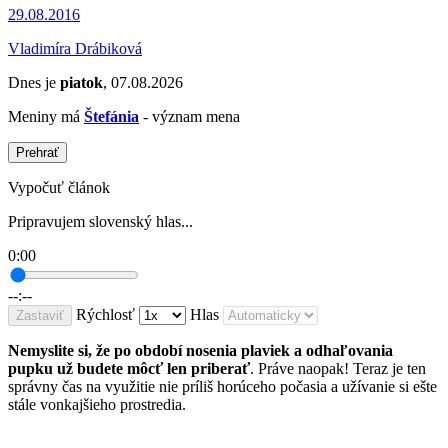
29.08.2016
Vladimíra Drábiková
Dnes je
piatok
, 07.08.2026
Meniny má
Štefánia
- význam mena
Prehrať
Vypočuť článok
Pripravujem slovenský hlas...
0:00
--:--
Rýchlosť
Hlas
Zastaviť
Nemyslite si, že po období nosenia plaviek a odhaľovania
pupku už budete môcť len priberať
. Práve naopak! Teraz je ten
správny čas na využitie nie príliš horúceho počasia a užívanie si ešte
stále vonkajšieho prostredia.