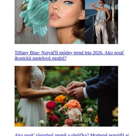
Tiffany Blue: Najväčší módny trend leta 2026. Ako nosiť
ikonickú pastelovú modrú?
Ako nosiť zásnubný prsteň a obrúčku? Moderné pravidlá aj