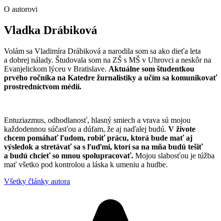
O autorovi
Vladka Drábiková
Volám sa Vladimíra Drábiková a narodila som sa ako dieťa leta
a dobrej nálady. Študovala som na ZŠ s MŠ v Uhrovci a neskôr na
Evanjelickom lýceu v Bratislave.
Aktuálne som študentkou
prvého ročníka na Katedre žurnalistiky a učím sa komunikovať
prostredníctvom médií.
Entuziazmus, odhodlanosť, hlasný smiech a vrava sú mojou
každodennou súčasťou a dúfam, že aj naďalej budú.
V živote
chcem pomáhať ľudom, robiť prácu, ktorá bude mať aj
výsledok a stretávať sa s ľuďmi, ktorí sa na mňa budú tešiť
a budú chcieť so mnou spolupracovať.
Mojou slabosťou je túžba
mať všetko pod kontrolou a láska k umeniu a hudbe.
Všetky články autora