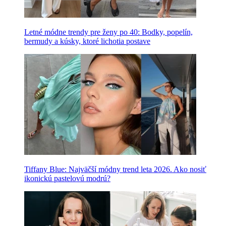
Letné módne trendy pre ženy po 40: Bodky, popelín,
bermudy a kúsky, ktoré lichotia postave
Tiffany Blue: Najväčší módny trend leta 2026. Ako nosiť
ikonickú pastelovú modrú?