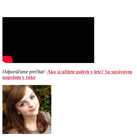
Odporúčame prečítať:
Ako si užijete pohyb v lete? So správnym
nápojom v ruke