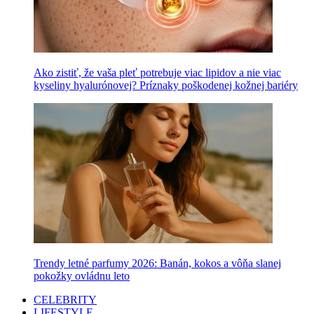
Ako zistiť, že vaša pleť potrebuje viac lipidov a nie viac
kyseliny hyalurónovej? Príznaky poškodenej kožnej bariéry
Trendy letné parfumy 2026: Banán, kokos a vôňa slanej
pokožky ovládnu leto
CELEBRITY
LIFESTYLE