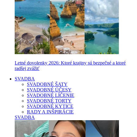
Letné dovolenky 2026: Ktoré krajiny sú bezpečné a ktoré
radšej zvážiť
SVADBA
SVADOBNÉ ŠATY
SVADOBNÉ ÚČESY
SVADOBNÉ LÍČENIE
SVADOBNÉ TORTY
SVADOBNÉ KYTICE
RADY A INŠPIRÁCIE
SVADBA