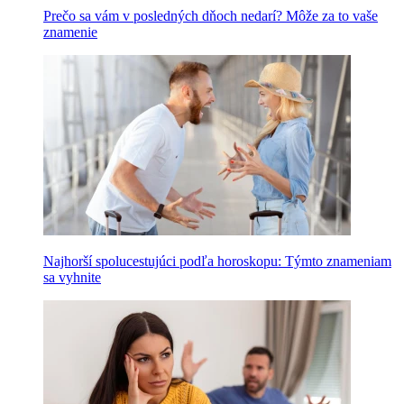
Prečo sa vám v posledných dňoch nedarí? Môže za to vaše
znamenie
Najhorší spolucestujúci podľa horoskopu: Týmto znameniam
sa vyhnite