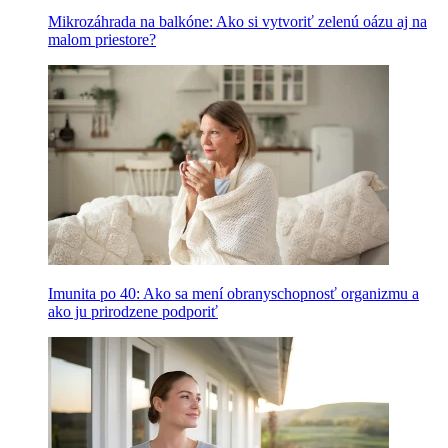
Mikrozáhrada na balkóne: Ako si vytvoriť zelenú oázu aj na
malom priestore?
Imunita po 40: Ako sa mení obranyschopnosť organizmu a
ako ju prirodzene podporiť