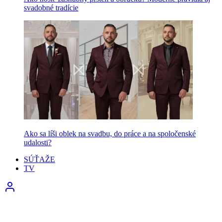
svadobné tradície
Ako sa líši oblek na svadbu, do práce a na spoločenské
udalosti?
SÚŤAŽE
TV