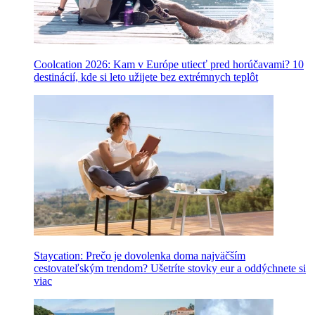
Coolcation 2026: Kam v Európe utiecť pred horúčavami? 10
destinácií, kde si leto užijete bez extrémnych teplôt
Staycation: Prečo je dovolenka doma najväčším
cestovateľským trendom? Ušetríte stovky eur a oddýchnete si
viac