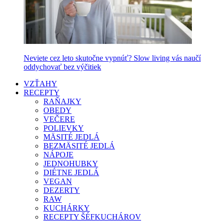
Neviete cez leto skutočne vypnúť? Slow living vás naučí
oddychovať bez výčitiek
VZŤAHY
RECEPTY
RAŇAJKY
OBEDY
VEČERE
POLIEVKY
MÄSITÉ JEDLÁ
BEZMÄSITÉ JEDLÁ
NÁPOJE
JEDNOHUBKY
DIÉTNE JEDLÁ
VEGAN
DEZERTY
RAW
KUCHÁRKY
RECEPTY ŠÉFKUCHÁROV