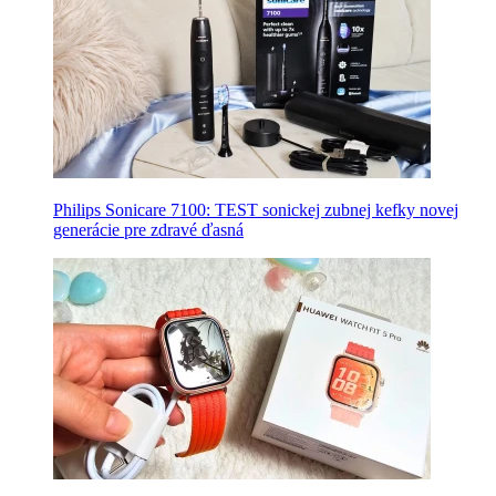
Philips Sonicare 7100: TEST sonickej zubnej kefky novej
generácie pre zdravé ďasná