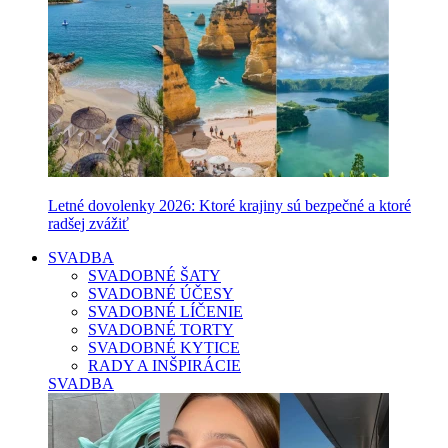
Letné dovolenky 2026: Ktoré krajiny sú bezpečné a ktoré
radšej zvážiť
SVADBA
SVADOBNÉ ŠATY
SVADOBNÉ ÚČESY
SVADOBNÉ LÍČENIE
SVADOBNÉ TORTY
SVADOBNÉ KYTICE
RADY A INŠPIRÁCIE
SVADBA