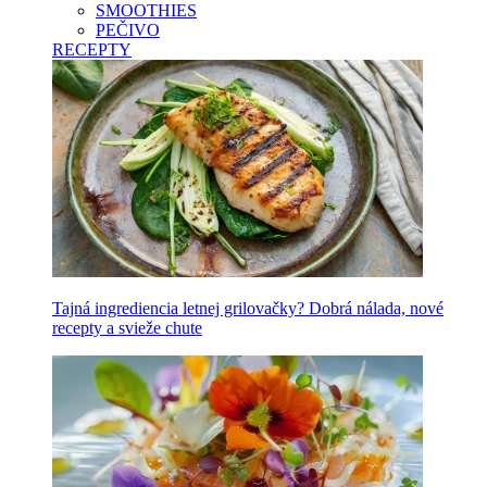
SMOOTHIES
PEČIVO
RECEPTY
Tajná ingrediencia letnej grilovačky? Dobrá nálada, nové
recepty a svieže chute