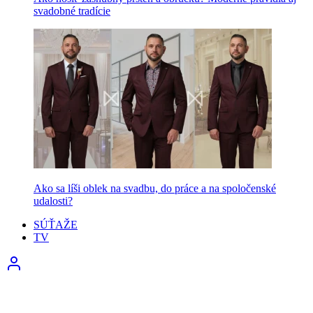
svadobné tradície
Ako sa líši oblek na svadbu, do práce a na spoločenské
udalosti?
SÚŤAŽE
TV