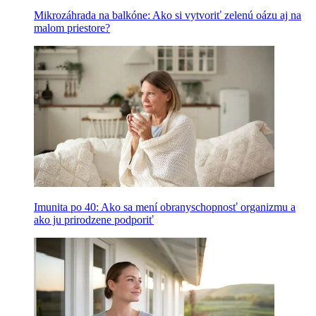
Mikrozáhrada na balkóne: Ako si vytvoriť zelenú oázu aj na
malom priestore?
Imunita po 40: Ako sa mení obranyschopnosť organizmu a
ako ju prirodzene podporiť