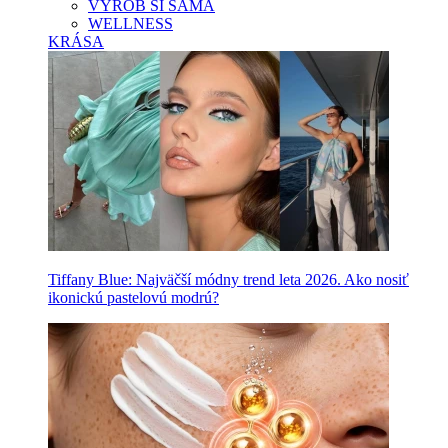
VYROB SI SAMA
WELLNESS
KRÁSA
Tiffany Blue: Najväčší módny trend leta 2026. Ako nosiť
ikonickú pastelovú modrú?