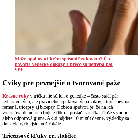
Môže opaľovací krém spôsobiť rakovinu? Čo
hovoria vedecké dôkazy a prečo sa netreba báť
SPF
Cviky pre pevnejšie a tvarované paže
Krásne ruky
v tričku nie sú len o genetike – často stačí pár
jednoduchých, ale pravidelne opakovaných cvikov, ktoré spevnia
ramená, tricepsy aj bicepsy. Dobrou správou je, že na ich
vykonávanie nepotrebujete fitko – postačí stolička, fľaše s vodou
alebo odporová guma. Ak si nájdete 10 minút denne, výsledky sa
dostavia rýchlejšie, než čakáte.
Tricepsové kľuky pri stoličke