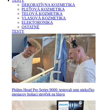
TESTY
DEKORATÍVNA KOZMETIKA
PLEŤOVÁ KOZMETIKA
TELOVÁ KOZMETIKA
VLASOVÁ KOZMETIKA
ELEKTORONIKA
OSTATNÉ
TESTY
Philips Head Pro Series 9000: testovali sme niekoľko
mesiacov holiaci strojček na hlavu