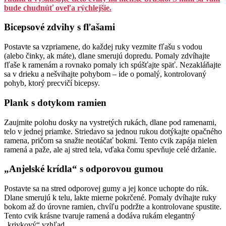
bude chudnúť oveľa rýchlejšie.
Bicepsové zdvihy s fľašami
Postavte sa vzpriamene, do každej ruky vezmite fľašu s vodou
(alebo činky, ak máte), dlane smerujú dopredu. Pomaly zdvíhajte
fľaše k ramenám a rovnako pomaly ich spúšťajte späť. Nezakláňajte
sa v drieku a nešvihajte pohybom – ide o pomalý, kontrolovaný
pohyb, ktorý precvičí bicepsy.
Plank s dotykom ramien
Zaujmite polohu dosky na vystretých rukách, dlane pod ramenami,
telo v jednej priamke. Striedavo sa jednou rukou dotýkajte opačného
ramena, pričom sa snažte neotáčať bokmi. Tento cvik zapája nielen
ramená a paže, ale aj stred tela, vďaka čomu spevňuje celé držanie.
„Anjelské krídla“ s odporovou gumou
Postavte sa na stred odporovej gumy a jej konce uchopte do rúk.
Dlane smerujú k telu, lakte mierne pokrčené. Pomaly dvíhajte ruky
bokom až do úrovne ramien, chvíľu podržte a kontrolovane spustite.
Tento cvik krásne tvaruje ramená a dodáva rukám elegantný
„krivkový“ vzhľad.