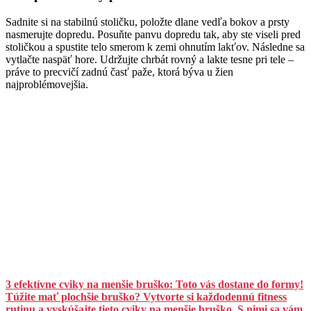
Sadnite si na stabilnú stoličku, položte dlane vedľa bokov a prsty
nasmerujte dopredu. Posuňte panvu dopredu tak, aby ste viseli pred
stoličkou a spustite telo smerom k zemi ohnutím lakťov. Následne sa
vytlačte naspäť hore. Udržujte chrbát rovný a lakte tesne pri tele –
práve to precvičí zadnú časť paže, ktorá býva u žien
najproblémovejšia.
3 efektívne cviky na menšie bruško: Toto vás dostane do formy!
Túžite mať plochšie bruško? Vytvorte si každodennú fitness
rutinu a vyskúšajte tieto cviky na menšie bruško. S nimi sa vám