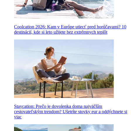
Coolcation 2026: Kam v Európe utiecť pred horúčavami? 10
destinácií, kde si leto užijete bez extrémnych teplôt
Staycation: Prečo je dovolenka doma najväčším
cestovateľským trendom? Ušetríte stovky eur a oddýchnete si
viac