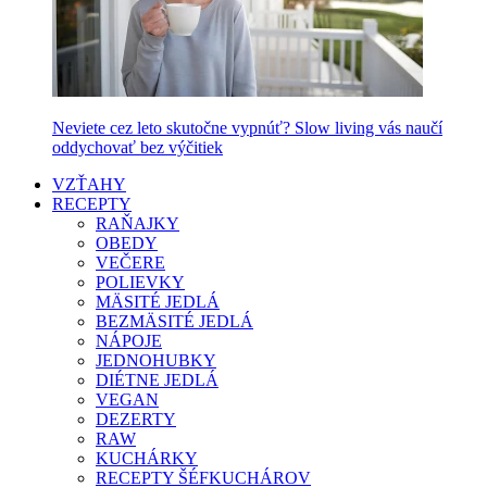
Neviete cez leto skutočne vypnúť? Slow living vás naučí
oddychovať bez výčitiek
VZŤAHY
RECEPTY
RAŇAJKY
OBEDY
VEČERE
POLIEVKY
MÄSITÉ JEDLÁ
BEZMÄSITÉ JEDLÁ
NÁPOJE
JEDNOHUBKY
DIÉTNE JEDLÁ
VEGAN
DEZERTY
RAW
KUCHÁRKY
RECEPTY ŠÉFKUCHÁROV