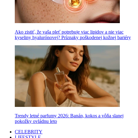
Ako zistiť, že vaša pleť potrebuje viac lipidov a nie viac
kyseliny hyalurónovej? Príznaky poškodenej kožnej bariéry
Trendy letné parfumy 2026: Banán, kokos a vôňa slanej
pokožky ovládnu leto
CELEBRITY
LIFESTYLE