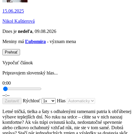
15.06.2025
Nikol Kaštierová
Dnes je
nedeľa
, 09.08.2026
Meniny má
Ľubomíra
- význam mena
Prehrať
Vypočuť článok
Pripravujem slovenský hlas...
0:00
--:--
Rýchlosť
Hlas
Zastaviť
Letné tričká, tielka a šaty s odhalenými ramenami patria k obľúbenej
výbave teplejších dní. No ruku na srdce – cítite sa v nich naozaj
komfortne? Ak vás trápi ovisnutá koža, nedostatočné spevnenie
alebo celkovo ochabnutý vzhľad rúk, nie ste v tom samé. Dobrá
správa? Stačí pár jednoduchých zmien a výsledky sa dostavia skôr,