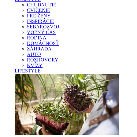
CHUDNUTIE
CVIČENIE
PRE ŽENY
INŠPIRÁCIE
SEBAROZVOJ
VOĽNÝ ČAS
RODINA
DOMÁCNOSŤ
ZÁHRADA
AUTO
ROZHOVORY
KVÍZY
LIFESTYLE