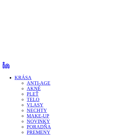
KRÁSA
ANTI-AGE
AKNÉ
PLEŤ
TELO
VLASY
NECHTY
MAKE-UP
NOVINKY
PORADŇA
PREMENY