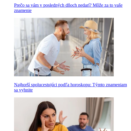
Prečo sa vám v posledných dňoch nedarí? Môže za to vaše
znamenie
Najhorší spolucestujúci podľa horoskopu: Týmto znameniam
sa vyhnite