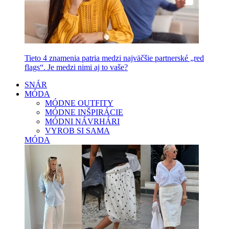
Tieto 4 znamenia patria medzi najväčšie partnerské „red
flags“. Je medzi nimi aj to vaše?
SNÁR
MÓDA
MÓDNE OUTFITY
MÓDNE INŠPIRÁCIE
MÓDNI NÁVRHÁRI
VYROB SI SAMA
MÓDA