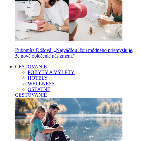
Ľubomíra Dóšová: „Najväčšou lžou módneho priemyslu je,
že nové oblečenie nás zmení.“
CESTOVANIE
POBYTY A VÝLETY
HOTELY
WELLNESS
OSTATNÉ
CESTOVANIE