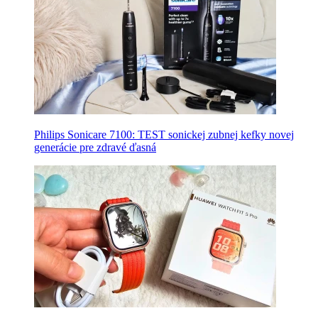
Philips Sonicare 7100: TEST sonickej zubnej kefky novej
generácie pre zdravé ďasná