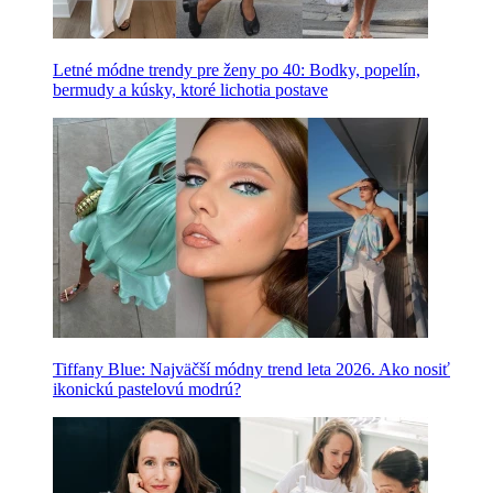
Letné módne trendy pre ženy po 40: Bodky, popelín,
bermudy a kúsky, ktoré lichotia postave
Tiffany Blue: Najväčší módny trend leta 2026. Ako nosiť
ikonickú pastelovú modrú?