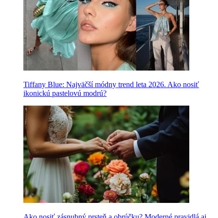
Tiffany Blue: Najväčší módny trend leta 2026. Ako nosiť
ikonickú pastelovú modrú?
Ako nosiť zásnubný prsteň a obrúčku? Moderné pravidlá aj