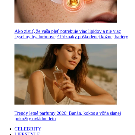
Ako zistiť, že vaša pleť potrebuje viac lipidov a nie viac
kyseliny hyalurónovej? Príznaky poškodenej kožnej bariéry
Trendy letné parfumy 2026: Banán, kokos a vôňa slanej
pokožky ovládnu leto
CELEBRITY
LIFESTYLE