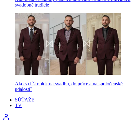
svadobné tradície
Ako sa líši oblek na svadbu, do práce a na spoločenské
udalosti?
SÚŤAŽE
TV