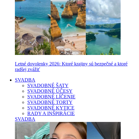
Letné dovolenky 2026: Ktoré krajiny sú bezpečné a ktoré
radšej zvážiť
SVADBA
SVADOBNÉ ŠATY
SVADOBNÉ ÚČESY
SVADOBNÉ LÍČENIE
SVADOBNÉ TORTY
SVADOBNÉ KYTICE
RADY A INŠPIRÁCIE
SVADBA