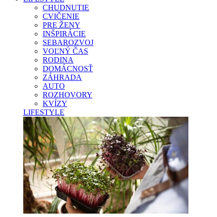
CHUDNUTIE
CVIČENIE
PRE ŽENY
INŠPIRÁCIE
SEBAROZVOJ
VOĽNÝ ČAS
RODINA
DOMÁCNOSŤ
ZÁHRADA
AUTO
ROZHOVORY
KVÍZY
LIFESTYLE