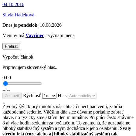
04.10.2016
Silvia Hadeková
Dnes je
pondelok
, 10.08.2026
Meniny má
Vavrinec
- význam mena
Prehrať
Vypočuť článok
Pripravujem slovenský hlas...
0:00
--:--
Rýchlosť
Hlas
Zastaviť
Životný štýl, ktorý mnohí z nás chtiac či nechtiac vedú, zahŕňa
každodenné sedenie. Väčšinu dňa síce dávame poriadne zabrať
hlave, no fyzicky sme aktívni len minimálne. Pri práci často strávime
8 aj viac hodín sedením za počítačom. To znamená, že nezapájame
hlboký stabilizačný systém a tým dochádza k jeho oslabeniu.
Svaly
stredu tela (core alebo aj hlboký stabilizačný systém) tak