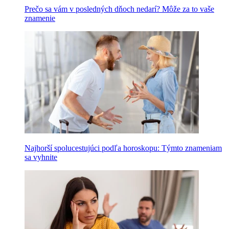
Prečo sa vám v posledných dňoch nedarí? Môže za to vaše
znamenie
Najhorší spolucestujúci podľa horoskopu: Týmto znameniam
sa vyhnite