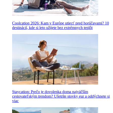
Coolcation 2026: Kam v Európe utiecť pred horúčavami? 10
destinácií, kde si leto užijete bez extrémnych teplôt
Staycation: Prečo je dovolenka doma najväčším
cestovateľským trendom? Ušetríte stovky eur a oddýchnete si
viac