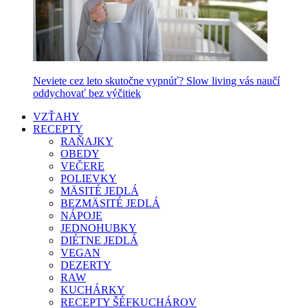
Neviete cez leto skutočne vypnúť? Slow living vás naučí
oddychovať bez výčitiek
VZŤAHY
RECEPTY
RAŇAJKY
OBEDY
VEČERE
POLIEVKY
MÄSITÉ JEDLÁ
BEZMÄSITÉ JEDLÁ
NÁPOJE
JEDNOHUBKY
DIÉTNE JEDLÁ
VEGAN
DEZERTY
RAW
KUCHÁRKY
RECEPTY ŠÉFKUCHÁROV