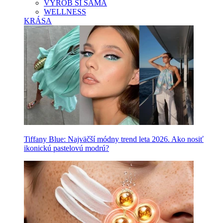
VYROB SI SAMA
WELLNESS
KRÁSA
Tiffany Blue: Najväčší módny trend leta 2026. Ako nosiť
ikonickú pastelovú modrú?