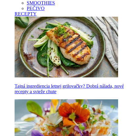
SMOOTHIES
PEČIVO
RECEPTY
Tajná ingrediencia letnej grilovačky? Dobrá nálada, nové
recepty a svieže chute