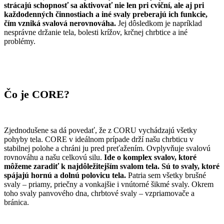
strácajú schopnosť sa aktivovať nie len pri cviční, ale aj pri
každodenných činnostiach a iné svaly preberajú ich funkcie,
čím vzniká svalová nerovnováha.
Jej dôsledkom je napríklad
nesprávne držanie tela, bolesti krížov, krčnej chrbtice a iné
problémy.
Čo je CORE?
Zjednodušene sa dá povedať, že z CORU vychádzajú všetky
pohyby tela. CORE v ideálnom prípade drží našu chrbticu v
stabilnej polohe a chráni ju pred preťažením. Ovplyvňuje svalovú
rovnováhu a našu celkovú silu.
Ide o komplex svalov, ktoré
môžeme zaradiť k najdôležitejším svalom tela. Sú to svaly, ktoré
spájajú hornú a dolnú polovicu tela.
Patria sem všetky brušné
svaly – priamy, priečny a vonkajšie i vnútorné šikmé svaly. Okrem
toho svaly panvového dna, chrbtové svaly – vzpriamovače a
bránica.