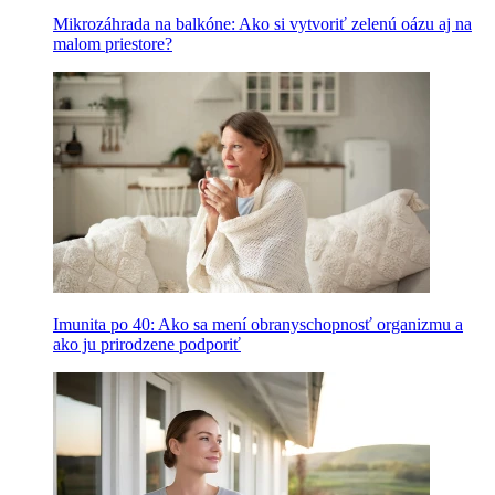
Mikrozáhrada na balkóne: Ako si vytvoriť zelenú oázu aj na
malom priestore?
Imunita po 40: Ako sa mení obranyschopnosť organizmu a
ako ju prirodzene podporiť