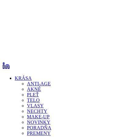
KRÁSA
ANTI-AGE
AKNÉ
PLEŤ
TELO
VLASY
NECHTY
MAKE-UP
NOVINKY
PORADŇA
PREMENY