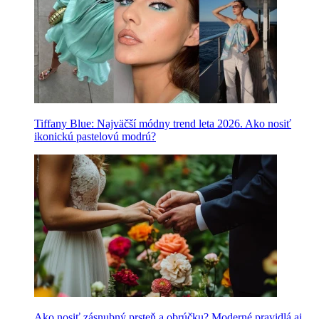
Tiffany Blue: Najväčší módny trend leta 2026. Ako nosiť
ikonickú pastelovú modrú?
Ako nosiť zásnubný prsteň a obrúčku? Moderné pravidlá aj