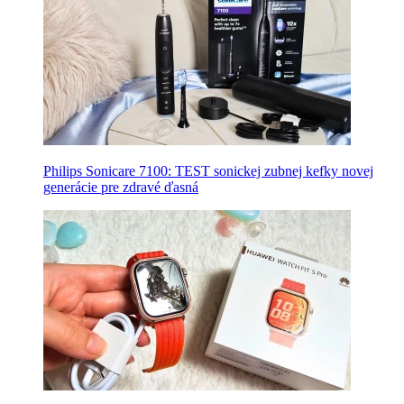
Philips Sonicare 7100: TEST sonickej zubnej kefky novej
generácie pre zdravé ďasná