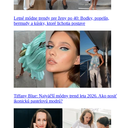
Letné módne trendy pre ženy po 40: Bodky, popelín,
bermudy a kúsky, ktoré lichotia postave
Tiffany Blue: Najväčší módny trend leta 2026. Ako nosiť
ikonickú pastelovú modrú?