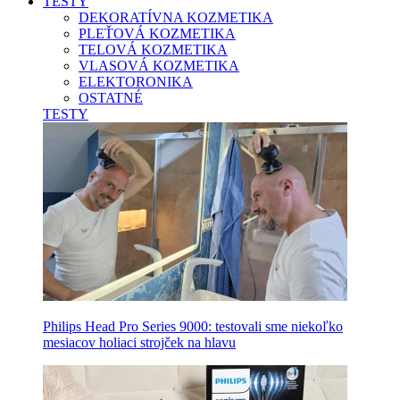
TESTY
DEKORATÍVNA KOZMETIKA
PLEŤOVÁ KOZMETIKA
TELOVÁ KOZMETIKA
VLASOVÁ KOZMETIKA
ELEKTORONIKA
OSTATNÉ
TESTY
Philips Head Pro Series 9000: testovali sme niekoľko
mesiacov holiaci strojček na hlavu