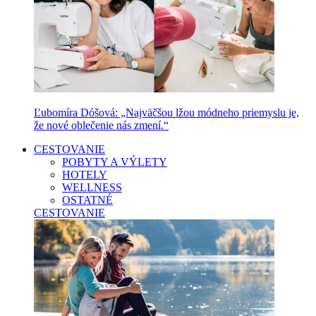
Ľubomíra Dóšová: „Najväčšou lžou módneho priemyslu je,
že nové oblečenie nás zmení.“
CESTOVANIE
POBYTY A VÝLETY
HOTELY
WELLNESS
OSTATNÉ
CESTOVANIE