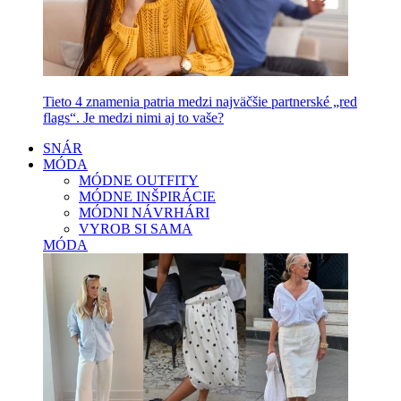
Tieto 4 znamenia patria medzi najväčšie partnerské „red
flags“. Je medzi nimi aj to vaše?
SNÁR
MÓDA
MÓDNE OUTFITY
MÓDNE INŠPIRÁCIE
MÓDNI NÁVRHÁRI
VYROB SI SAMA
MÓDA