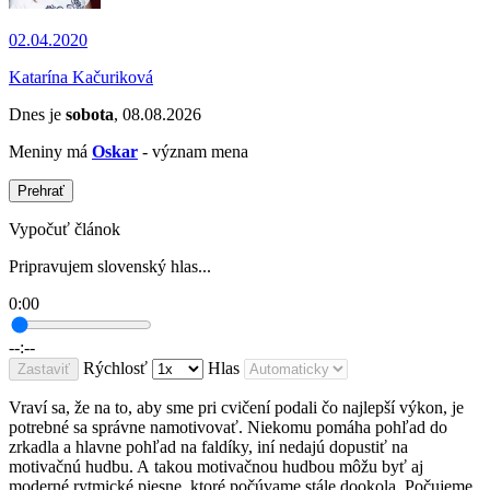
02.04.2020
Katarína Kačuriková
Dnes je
sobota
, 08.08.2026
Meniny má
Oskar
- význam mena
Prehrať
Vypočuť článok
Pripravujem slovenský hlas...
0:00
--:--
Rýchlosť
Hlas
Zastaviť
Vraví sa, že na to, aby sme pri cvičení podali čo najlepší výkon, je
potrebné sa správne namotivovať. Niekomu pomáha pohľad do
zrkadla a hlavne pohľad na faldíky, iní nedajú dopustiť na
motivačnú hudbu. A takou motivačnou hudbou môžu byť aj
moderné rytmické piesne, ktoré počúvame stále dookola. Počujeme