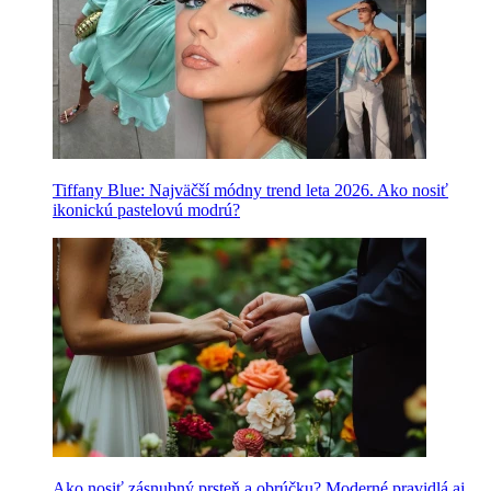
Tiffany Blue: Najväčší módny trend leta 2026. Ako nosiť
ikonickú pastelovú modrú?
Ako nosiť zásnubný prsteň a obrúčku? Moderné pravidlá aj