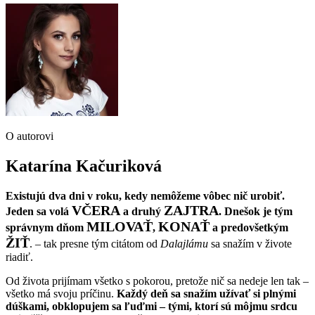
O autorovi
Katarína Kačuriková
Existujú dva dni v roku, kedy nemôžeme vôbec nič urobiť.
VČERA
ZAJTRA
Jeden sa volá
a druhý
. Dnešok je tým
MILOVAŤ
KONAŤ
správnym dňom
,
a predovšetkým
ŽIŤ
. – tak presne tým citátom od
Dalajlámu
sa snažím v živote
riadiť.
Od života prijímam všetko s pokorou, pretože nič sa nedeje len tak –
všetko má svoju príčinu.
Každý deň sa snažím užívať si plnými
dúškami, obklopujem sa ľuďmi – tými, ktorí sú môjmu srdcu