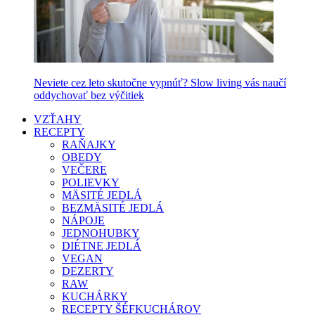
Neviete cez leto skutočne vypnúť? Slow living vás naučí
oddychovať bez výčitiek
VZŤAHY
RECEPTY
RAŇAJKY
OBEDY
VEČERE
POLIEVKY
MÄSITÉ JEDLÁ
BEZMÄSITÉ JEDLÁ
NÁPOJE
JEDNOHUBKY
DIÉTNE JEDLÁ
VEGAN
DEZERTY
RAW
KUCHÁRKY
RECEPTY ŠÉFKUCHÁROV