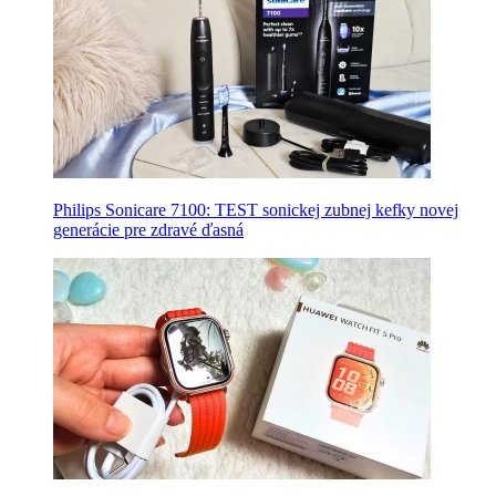
Philips Sonicare 7100: TEST sonickej zubnej kefky novej
generácie pre zdravé ďasná