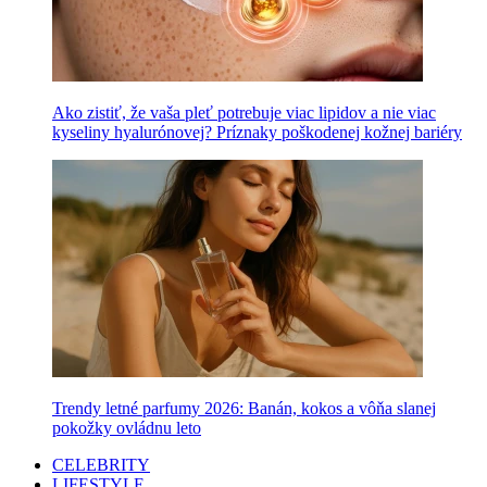
Ako zistiť, že vaša pleť potrebuje viac lipidov a nie viac
kyseliny hyalurónovej? Príznaky poškodenej kožnej bariéry
Trendy letné parfumy 2026: Banán, kokos a vôňa slanej
pokožky ovládnu leto
CELEBRITY
LIFESTYLE