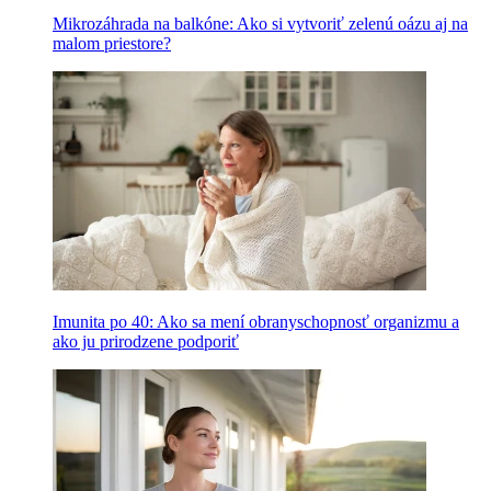
Mikrozáhrada na balkóne: Ako si vytvoriť zelenú oázu aj na
malom priestore?
Imunita po 40: Ako sa mení obranyschopnosť organizmu a
ako ju prirodzene podporiť