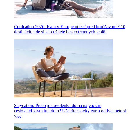
Coolcation 2026: Kam v Európe utiecť pred horúčavami? 10
destinácií, kde si leto užijete bez extrémnych teplôt
Staycation: Prečo je dovolenka doma najväčším
cestovateľským trendom? Ušetríte stovky eur a oddýchnete si
viac