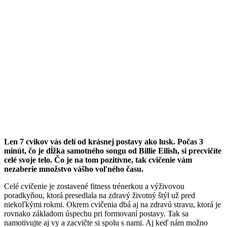
Len 7 cvikov vás delí od krásnej postavy ako lusk. Počas 3
minút, čo je dĺžka samotného songu od Billie Eilish, si precvičíte
celé svoje telo. Čo je na tom pozitívne, tak cvičenie vám
nezaberie množstvo vášho voľného času.
Celé cvičenie je zostavené fitness trénerkou a výživovou
poradkyňou, ktorá presedlala na zdravý životný štýl už pred
niekoľkými rokmi. Okrem cvičenia dbá aj na zdravú stravu, ktorá je
rovnako základom úspechu pri formovaní postavy. Tak sa
namotivujte aj vy a zacvičte si spolu s nami. Aj keď nám možno