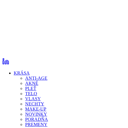
KRÁSA
ANTI-AGE
AKNÉ
PLEŤ
TELO
VLASY
NECHTY
MAKE-UP
NOVINKY
PORADŇA
PREMENY