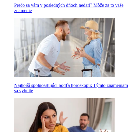
Prečo sa vám v posledných dňoch nedarí? Môže za to vaše
znamenie
Najhorší spolucestujúci podľa horoskopu: Týmto znameniam
sa vyhnite