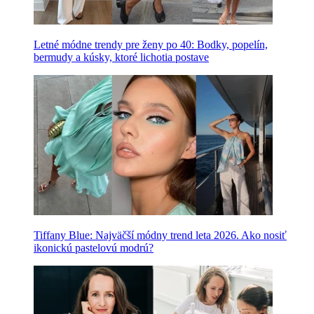
Letné módne trendy pre ženy po 40: Bodky, popelín,
bermudy a kúsky, ktoré lichotia postave
Tiffany Blue: Najväčší módny trend leta 2026. Ako nosiť
ikonickú pastelovú modrú?