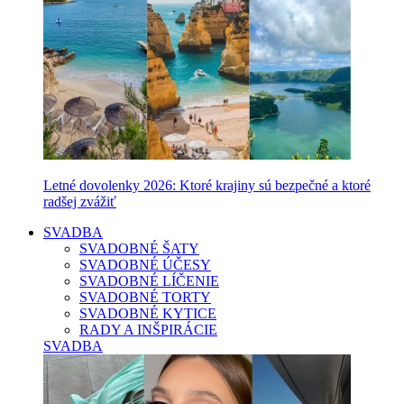
Letné dovolenky 2026: Ktoré krajiny sú bezpečné a ktoré
radšej zvážiť
SVADBA
SVADOBNÉ ŠATY
SVADOBNÉ ÚČESY
SVADOBNÉ LÍČENIE
SVADOBNÉ TORTY
SVADOBNÉ KYTICE
RADY A INŠPIRÁCIE
SVADBA