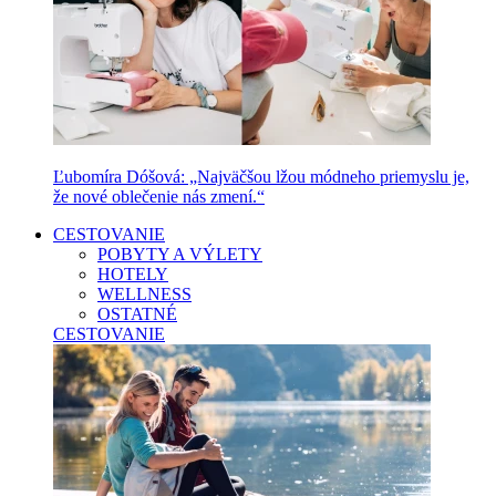
Ľubomíra Dóšová: „Najväčšou lžou módneho priemyslu je,
že nové oblečenie nás zmení.“
CESTOVANIE
POBYTY A VÝLETY
HOTELY
WELLNESS
OSTATNÉ
CESTOVANIE