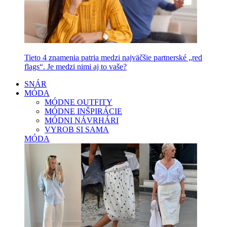
Tieto 4 znamenia patria medzi najväčšie partnerské „red
flags“. Je medzi nimi aj to vaše?
SNÁR
MÓDA
MÓDNE OUTFITY
MÓDNE INŠPIRÁCIE
MÓDNI NÁVRHÁRI
VYROB SI SAMA
MÓDA