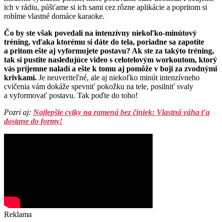
ich v rádiu, púšťame si ich sami cez rôzne aplikácie a popritom si
robíme vlastné domáce karaoke.
Čo by ste však povedali na intenzívny niekoľko-minútový
tréning, vďaka ktorému si dáte do tela, poriadne sa zapotíte
a pritom ešte aj vyformujete postavu? Ak ste za takýto tréning,
tak si pustite nasledujúce video s celotelovým workoutom, ktorý
vás príjemne naladí a ešte k tomu aj pomôže v boji za zvodnými
krivkami.
Je neuveriteľné, ale aj niekoľko minút intenzívneho
cvičenia vám dokáže spevniť pokožku na tele, posilniť svaly
a vyformovať postavu. Tak poďte do toho!
Pozri aj:
Najlepšie cviky na ramená bez činiek: Vlastná váha ťa
dostane do formy!
Reklama