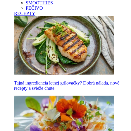
SMOOTHIES
PEČIVO
RECEPTY
Tajná ingrediencia letnej grilovačky? Dobrá nálada, nové
recepty a svieže chute