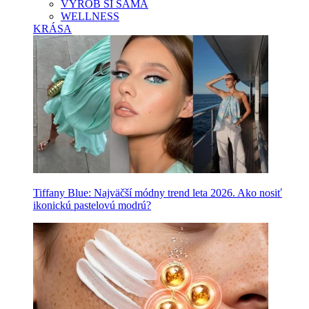
VYROB SI SAMA
WELLNESS
KRÁSA
Tiffany Blue: Najväčší módny trend leta 2026. Ako nosiť
ikonickú pastelovú modrú?