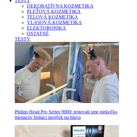
TESTY
DEKORATÍVNA KOZMETIKA
PLEŤOVÁ KOZMETIKA
TELOVÁ KOZMETIKA
VLASOVÁ KOZMETIKA
ELEKTORONIKA
OSTATNÉ
TESTY
Philips Head Pro Series 9000: testovali sme niekoľko
mesiacov holiaci strojček na hlavu