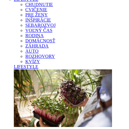
CHUDNUTIE
CVIČENIE
PRE ŽENY
INŠPIRÁCIE
SEBAROZVOJ
VOĽNÝ ČAS
RODINA
DOMÁCNOSŤ
ZÁHRADA
AUTO
ROZHOVORY
KVÍZY
LIFESTYLE