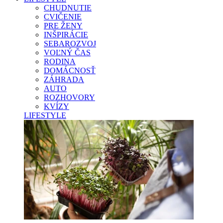
CHUDNUTIE
CVIČENIE
PRE ŽENY
INŠPIRÁCIE
SEBAROZVOJ
VOĽNÝ ČAS
RODINA
DOMÁCNOSŤ
ZÁHRADA
AUTO
ROZHOVORY
KVÍZY
LIFESTYLE