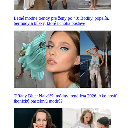
Letné módne trendy pre ženy po 40: Bodky, popelín,
bermudy a kúsky, ktoré lichotia postave
Tiffany Blue: Najväčší módny trend leta 2026. Ako nosiť
ikonickú pastelovú modrú?