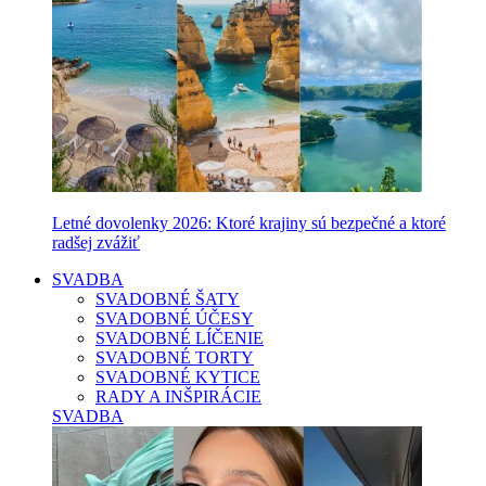
Letné dovolenky 2026: Ktoré krajiny sú bezpečné a ktoré
radšej zvážiť
SVADBA
SVADOBNÉ ŠATY
SVADOBNÉ ÚČESY
SVADOBNÉ LÍČENIE
SVADOBNÉ TORTY
SVADOBNÉ KYTICE
RADY A INŠPIRÁCIE
SVADBA