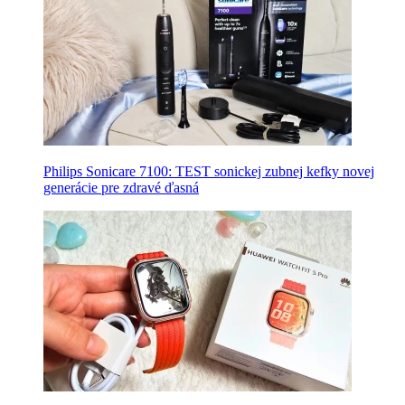
Philips Sonicare 7100: TEST sonickej zubnej kefky novej
generácie pre zdravé ďasná