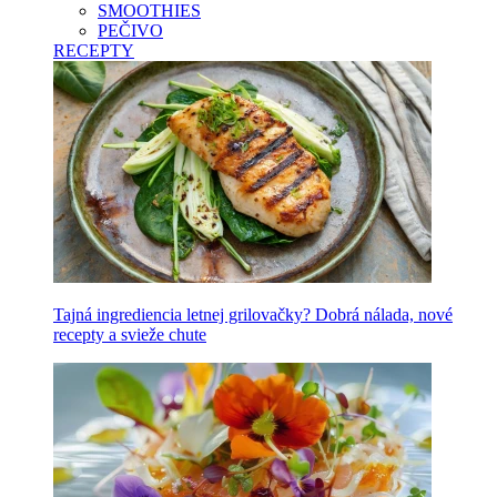
SMOOTHIES
PEČIVO
RECEPTY
Tajná ingrediencia letnej grilovačky? Dobrá nálada, nové
recepty a svieže chute