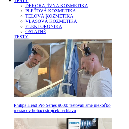
TESTY
DEKORATÍVNA KOZMETIKA
PLEŤOVÁ KOZMETIKA
TELOVÁ KOZMETIKA
VLASOVÁ KOZMETIKA
ELEKTORONIKA
OSTATNÉ
TESTY
Philips Head Pro Series 9000: testovali sme niekoľko
mesiacov holiaci strojček na hlavu