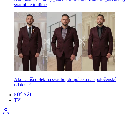
svadobné tradície
Ako sa líši oblek na svadbu, do práce a na spoločenské
udalosti?
SÚŤAŽE
TV