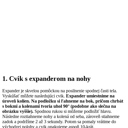
1. Cvik s expanderom na nohy
Expander je skvelou pomôckou na posilnenie spodnej časti tela.
Vyskúšať môžete nasledujúci cvik.
Expander umiestnime na
úroveň kolien. Na podložku si ľahneme na bok, pričom chrbát
s bokmi a kolenami tvoria uhol 90° (podobne ako slečna na
obrázku vyššie).
Spodnou rukou si môžeme podložiť hlavu.
Následne roztiahneme nohy a kolená od seba, zároveň stiahneme
zadok a podržíme 2 až 3 sekundy. Potom sa pomaly vrátime do
východzej polohy a cvik opakujeme aspoň 10-krát.