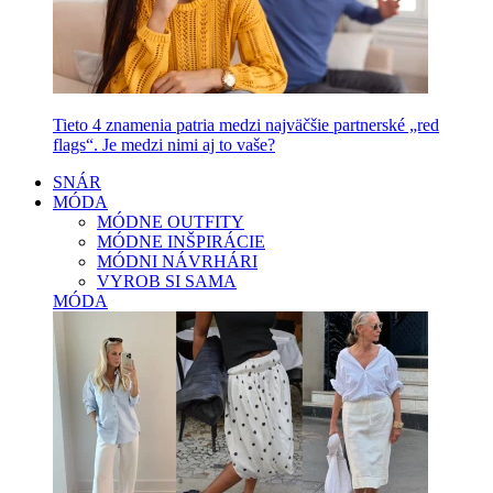
Tieto 4 znamenia patria medzi najväčšie partnerské „red
flags“. Je medzi nimi aj to vaše?
SNÁR
MÓDA
MÓDNE OUTFITY
MÓDNE INŠPIRÁCIE
MÓDNI NÁVRHÁRI
VYROB SI SAMA
MÓDA