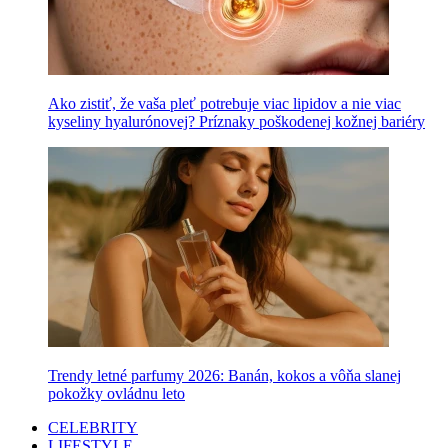
Ako zistiť, že vaša pleť potrebuje viac lipidov a nie viac
kyseliny hyalurónovej? Príznaky poškodenej kožnej bariéry
Trendy letné parfumy 2026: Banán, kokos a vôňa slanej
pokožky ovládnu leto
CELEBRITY
LIFESTYLE