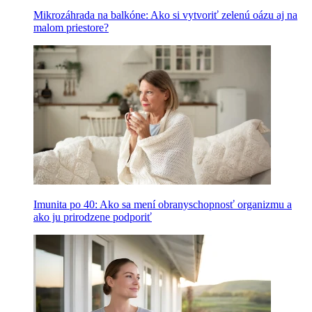
Mikrozáhrada na balkóne: Ako si vytvoriť zelenú oázu aj na
malom priestore?
Imunita po 40: Ako sa mení obranyschopnosť organizmu a
ako ju prirodzene podporiť