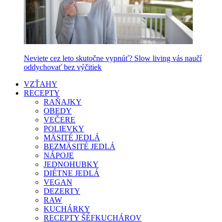
Neviete cez leto skutočne vypnúť? Slow living vás naučí
oddychovať bez výčitiek
VZŤAHY
RECEPTY
RAŇAJKY
OBEDY
VEČERE
POLIEVKY
MÄSITÉ JEDLÁ
BEZMÄSITÉ JEDLÁ
NÁPOJE
JEDNOHUBKY
DIÉTNE JEDLÁ
VEGAN
DEZERTY
RAW
KUCHÁRKY
RECEPTY ŠÉFKUCHÁROV