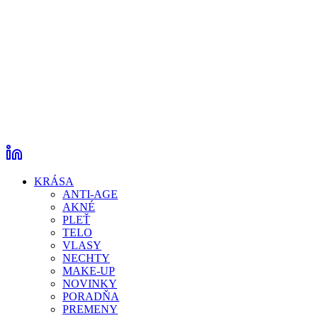
KRÁSA
ANTI-AGE
AKNÉ
PLEŤ
TELO
VLASY
NECHTY
MAKE-UP
NOVINKY
PORADŇA
PREMENY