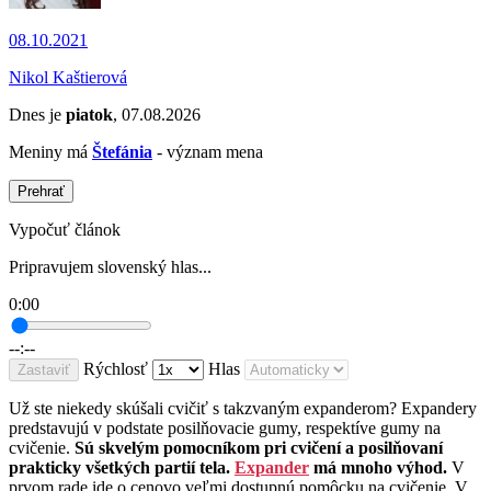
08.10.2021
Nikol Kaštierová
Dnes je
piatok
, 07.08.2026
Meniny má
Štefánia
- význam mena
Prehrať
Vypočuť článok
Pripravujem slovenský hlas...
0:00
--:--
Rýchlosť
Hlas
Zastaviť
Už ste niekedy skúšali cvičiť s takzvaným expanderom? Expandery
predstavujú v podstate posilňovacie gumy, respektíve gumy na
cvičenie.
Sú skvelým pomocníkom pri cvičení a posilňovaní
prakticky všetkých partií tela.
Expander
má mnoho výhod.
V
prvom rade ide o cenovo veľmi dostupnú pomôcku na cvičenie. V