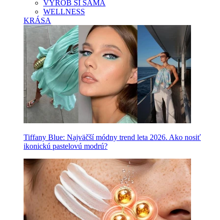
VYROB SI SAMA
WELLNESS
KRÁSA
Tiffany Blue: Najväčší módny trend leta 2026. Ako nosiť
ikonickú pastelovú modrú?