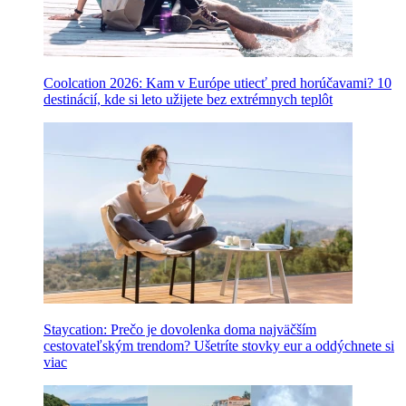
Coolcation 2026: Kam v Európe utiecť pred horúčavami? 10
destinácií, kde si leto užijete bez extrémnych teplôt
Staycation: Prečo je dovolenka doma najväčším
cestovateľským trendom? Ušetríte stovky eur a oddýchnete si
viac