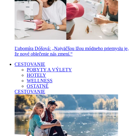
Ľubomíra Dóšová: „Najväčšou lžou módneho priemyslu je,
že nové oblečenie nás zmení.“
CESTOVANIE
POBYTY A VÝLETY
HOTELY
WELLNESS
OSTATNÉ
CESTOVANIE