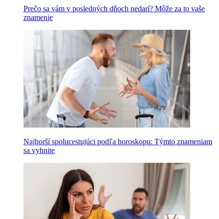
Prečo sa vám v posledných dňoch nedarí? Môže za to vaše
znamenie
Najhorší spolucestujúci podľa horoskopu: Týmto znameniam
sa vyhnite