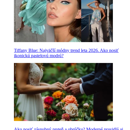
Tiffany Blue: Najväčší módny trend leta 2026. Ako nosiť
ikonickú pastelovú modrú?
Ako nosiť zásnubný prsteň a obrúčku? Moderné pravidlá aj