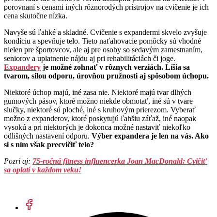
porovnaní s cenami iných rôznorodých prístrojov na cvičenie je ich
cena skutočne nízka.
Navyše sú ľahké a skladné. Cvičenie s expandermi skvelo zvyšuje
kondíciu a spevňuje telo.
Tieto naťahovacie pomôcky sú vhodné
nielen pre športovcov, ale aj pre osoby so sedavým zamestnaním,
seniorov a uplatnenie nájdu aj pri rehabilitáciách či joge.
Expandery
je možné zohnať v rôznych verziách. Líšia sa
tvarom, silou odporu, úrovňou pružnosti aj spôsobom úchopu.
Niektoré úchop majú, iné zasa nie. Niektoré majú tvar dlhých
gumových pásov, ktoré možno niekde obmotať, iné sú v tvare
slučky, niektoré sú ploché, iné s kruhovým prierezom. Vyberať
možno z expanderov, ktoré poskytujú ľahšiu záťaž, iné naopak
vysokú a pri niektorých je dokonca možné nastaviť niekoľko
odlišných nastavení odporu.
Výber expandera je len na vás. Ako
si s ním však precvičiť telo?
Pozri aj:
75-ročná fitness influencerka Joan MacDonald: Cvičiť
sa oplatí v každom veku!