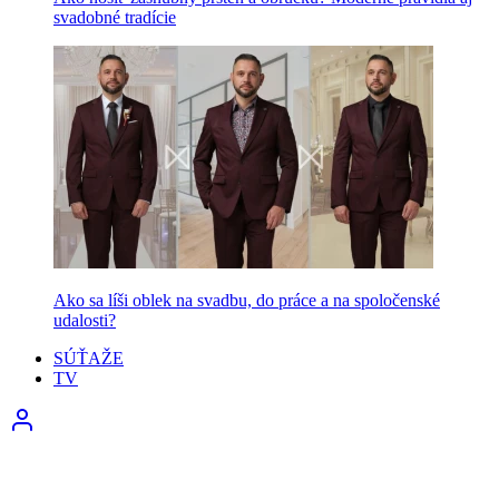
svadobné tradície
Ako sa líši oblek na svadbu, do práce a na spoločenské
udalosti?
SÚŤAŽE
TV