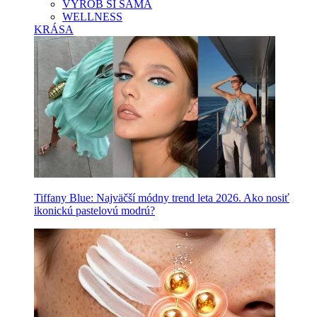
VYROB SI SAMA
WELLNESS
KRÁSA
Tiffany Blue: Najväčší módny trend leta 2026. Ako nosiť
ikonickú pastelovú modrú?