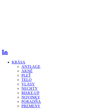
KRÁSA
ANTI-AGE
AKNÉ
PLEŤ
TELO
VLASY
NECHTY
MAKE-UP
NOVINKY
PORADŇA
PREMENY