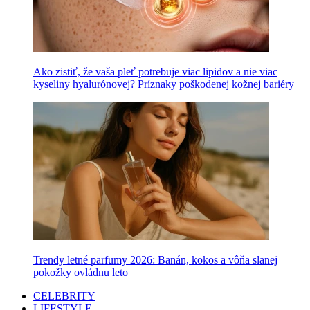
Ako zistiť, že vaša pleť potrebuje viac lipidov a nie viac
kyseliny hyalurónovej? Príznaky poškodenej kožnej bariéry
Trendy letné parfumy 2026: Banán, kokos a vôňa slanej
pokožky ovládnu leto
CELEBRITY
LIFESTYLE