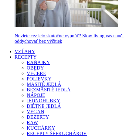
Neviete cez leto skutočne vypnúť? Slow living vás naučí
oddychovať bez výčitiek
VZŤAHY
RECEPTY
RAŇAJKY
OBEDY
VEČERE
POLIEVKY
MÄSITÉ JEDLÁ
BEZMÄSITÉ JEDLÁ
NÁPOJE
JEDNOHUBKY
DIÉTNE JEDLÁ
VEGAN
DEZERTY
RAW
KUCHÁRKY
RECEPTY ŠÉFKUCHÁROV