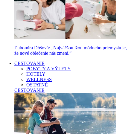
Ľubomíra Dóšová: „Najväčšou lžou módneho priemyslu je,
že nové oblečenie nás zmení.“
CESTOVANIE
POBYTY A VÝLETY
HOTELY
WELLNESS
OSTATNÉ
CESTOVANIE