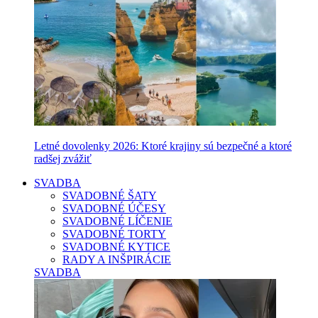
Letné dovolenky 2026: Ktoré krajiny sú bezpečné a ktoré
radšej zvážiť
SVADBA
SVADOBNÉ ŠATY
SVADOBNÉ ÚČESY
SVADOBNÉ LÍČENIE
SVADOBNÉ TORTY
SVADOBNÉ KYTICE
RADY A INŠPIRÁCIE
SVADBA