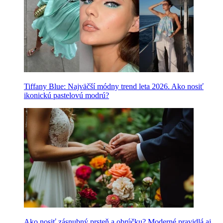
Tiffany Blue: Najväčší módny trend leta 2026. Ako nosiť
ikonickú pastelovú modrú?
Ako nosiť zásnubný prsteň a obrúčku? Moderné pravidlá aj