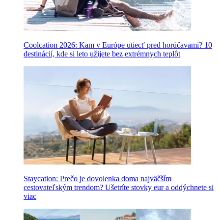
Coolcation 2026: Kam v Európe utiecť pred horúčavami? 10
destinácií, kde si leto užijete bez extrémnych teplôt
Staycation: Prečo je dovolenka doma najväčším
cestovateľským trendom? Ušetríte stovky eur a oddýchnete si
viac