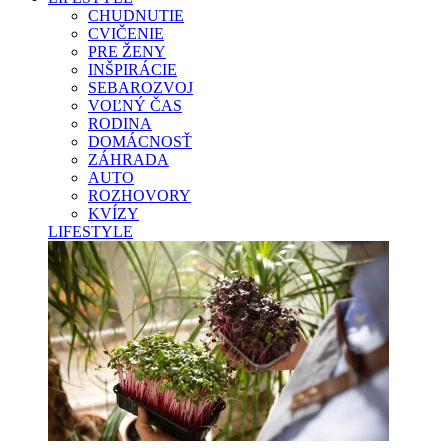
CHUDNUTIE
CVIČENIE
PRE ŽENY
INŠPIRÁCIE
SEBAROZVOJ
VOĽNÝ ČAS
RODINA
DOMÁCNOSŤ
ZÁHRADA
AUTO
ROZHOVORY
KVÍZY
LIFESTYLE