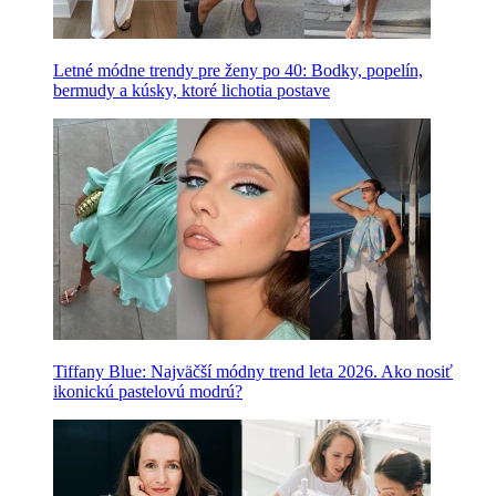
Letné módne trendy pre ženy po 40: Bodky, popelín,
bermudy a kúsky, ktoré lichotia postave
Tiffany Blue: Najväčší módny trend leta 2026. Ako nosiť
ikonickú pastelovú modrú?