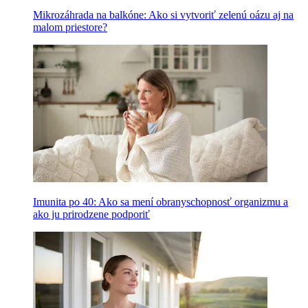
Mikrozáhrada na balkóne: Ako si vytvoriť zelenú oázu aj na
malom priestore?
Imunita po 40: Ako sa mení obranyschopnosť organizmu a
ako ju prirodzene podporiť