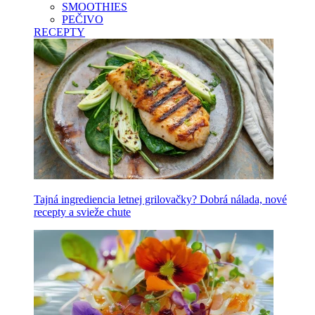
SMOOTHIES
PEČIVO
RECEPTY
Tajná ingrediencia letnej grilovačky? Dobrá nálada, nové
recepty a svieže chute