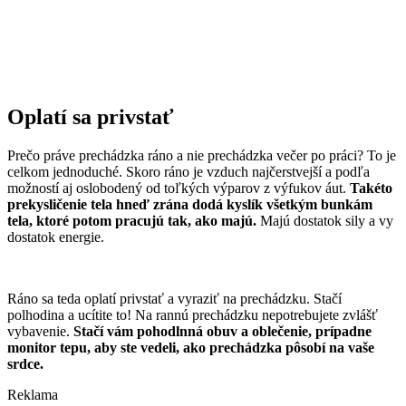
Oplatí sa privstať
Prečo práve prechádzka ráno a nie prechádzka večer po práci? To je
celkom jednoduché. Skoro ráno je vzduch najčerstvejší a podľa
možností aj oslobodený od toľkých výparov z výfukov áut.
Takéto
prekysličenie tela hneď zrána dodá kyslík všetkým bunkám
tela, ktoré potom pracujú tak, ako majú.
Majú dostatok sily a vy
dostatok energie.
Ráno sa teda oplatí privstať a vyraziť na prechádzku. Stačí
polhodina a ucítite to! Na rannú prechádzku nepotrebujete zvlášť
vybavenie.
Stačí vám pohodlnná obuv a oblečenie, prípadne
monitor tepu, aby ste vedeli, ako prechádzka pôsobí na vaše
srdce.
Reklama