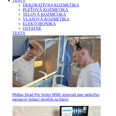
TESTY
DEKORATÍVNA KOZMETIKA
PLEŤOVÁ KOZMETIKA
TELOVÁ KOZMETIKA
VLASOVÁ KOZMETIKA
ELEKTORONIKA
OSTATNÉ
TESTY
Philips Head Pro Series 9000: testovali sme niekoľko
mesiacov holiaci strojček na hlavu