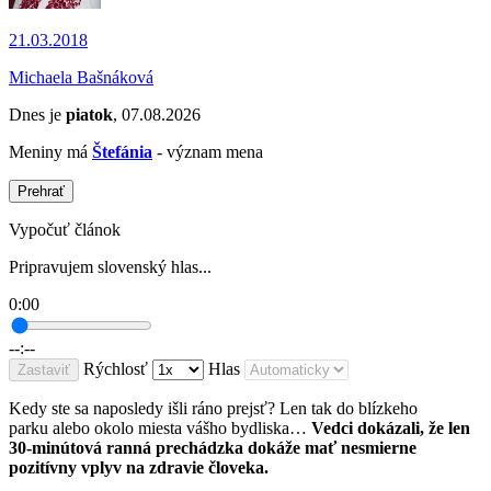
21.03.2018
Michaela Bašnáková
Dnes je
piatok
, 07.08.2026
Meniny má
Štefánia
- význam mena
Prehrať
Vypočuť článok
Pripravujem slovenský hlas...
0:00
--:--
Rýchlosť
Hlas
Zastaviť
Kedy ste sa naposledy išli ráno prejsť? Len tak do blízkeho
parku alebo okolo miesta vášho bydliska…
Vedci dokázali, že len
30-minútová ranná prechádzka dokáže mať nesmierne
pozitívny vplyv na zdravie človeka.