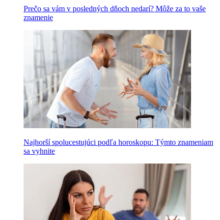
Prečo sa vám v posledných dňoch nedarí? Môže za to vaše
znamenie
Najhorší spolucestujúci podľa horoskopu: Týmto znameniam
sa vyhnite