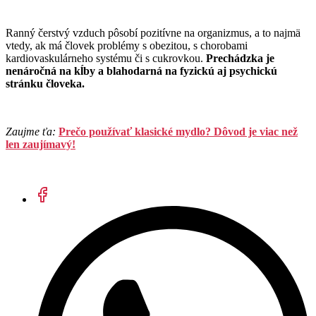
Ranný čerstvý vzduch pôsobí pozitívne na organizmus, a to najmä
vtedy, ak má človek problémy s obezitou, s chorobami
kardiovaskulárneho systému či s cukrovkou.
Prechádzka je
nenáročná na kĺby a blahodarná na fyzickú aj psychickú
stránku človeka.
Zaujme ťa:
Prečo používať klasické mydlo? Dôvod je viac než
len zaujímavý!