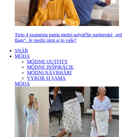
Tieto 4 znamenia patria medzi najväčšie partnerské „red
flags“. Je medzi nimi aj to vaše?
SNÁR
MÓDA
MÓDNE OUTFITY
MÓDNE INŠPIRÁCIE
MÓDNI NÁVRHÁRI
VYROB SI SAMA
MÓDA