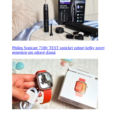
Philips Sonicare 7100: TEST sonickej zubnej kefky novej
generácie pre zdravé ďasná