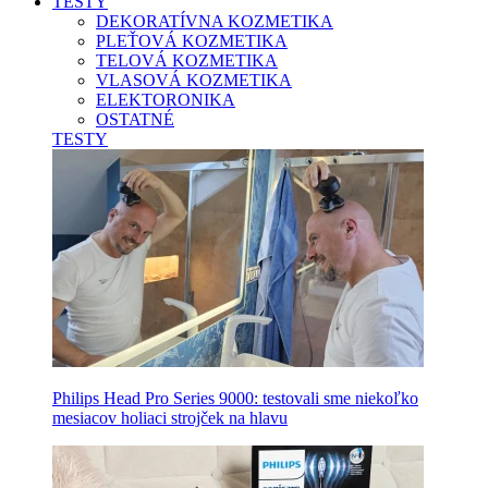
TESTY
DEKORATÍVNA KOZMETIKA
PLEŤOVÁ KOZMETIKA
TELOVÁ KOZMETIKA
VLASOVÁ KOZMETIKA
ELEKTORONIKA
OSTATNÉ
TESTY
Philips Head Pro Series 9000: testovali sme niekoľko
mesiacov holiaci strojček na hlavu