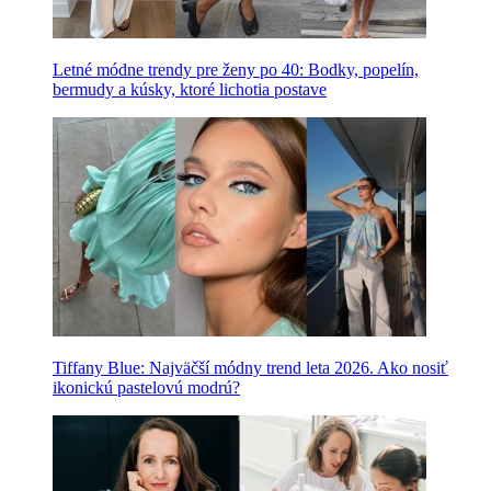
Letné módne trendy pre ženy po 40: Bodky, popelín,
bermudy a kúsky, ktoré lichotia postave
Tiffany Blue: Najväčší módny trend leta 2026. Ako nosiť
ikonickú pastelovú modrú?