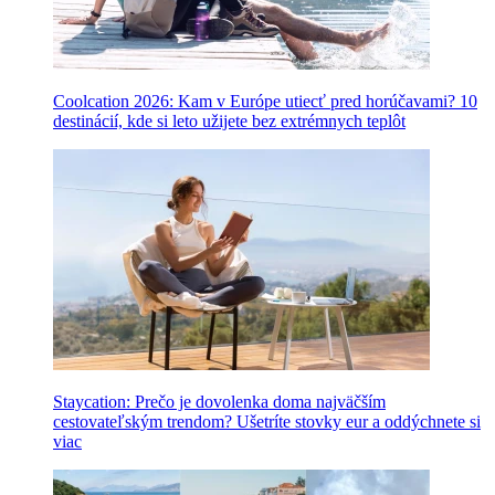
Coolcation 2026: Kam v Európe utiecť pred horúčavami? 10
destinácií, kde si leto užijete bez extrémnych teplôt
Staycation: Prečo je dovolenka doma najväčším
cestovateľským trendom? Ušetríte stovky eur a oddýchnete si
viac