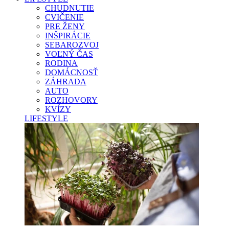
CHUDNUTIE
CVIČENIE
PRE ŽENY
INŠPIRÁCIE
SEBAROZVOJ
VOĽNÝ ČAS
RODINA
DOMÁCNOSŤ
ZÁHRADA
AUTO
ROZHOVORY
KVÍZY
LIFESTYLE