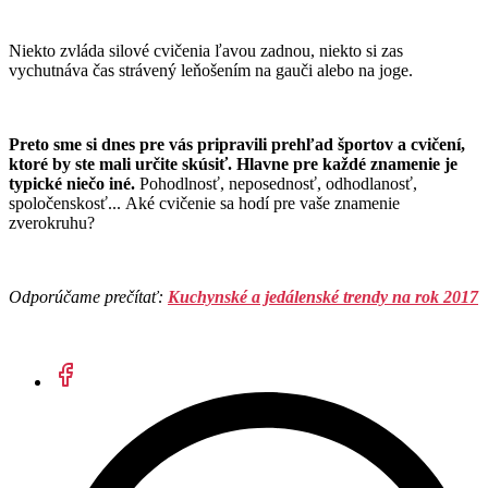
Niekto zvláda silové cvičenia ľavou zadnou, niekto si zas
vychutnáva čas strávený leňošením na gauči alebo na joge.
Preto sme si dnes pre vás pripravili prehľad športov a cvičení,
ktoré by ste mali určite skúsiť.
Hlavne pre každé znamenie je
typické niečo iné.
Pohodlnosť, neposednosť, odhodlanosť,
spoločenskosť... Aké cvičenie sa hodí pre vaše znamenie
zverokruhu?
Odporúčame prečítať:
Kuchynské a jedálenské trendy na rok 2017