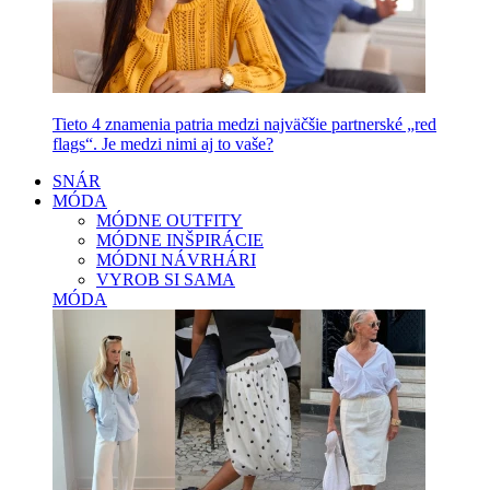
Tieto 4 znamenia patria medzi najväčšie partnerské „red
flags“. Je medzi nimi aj to vaše?
SNÁR
MÓDA
MÓDNE OUTFITY
MÓDNE INŠPIRÁCIE
MÓDNI NÁVRHÁRI
VYROB SI SAMA
MÓDA