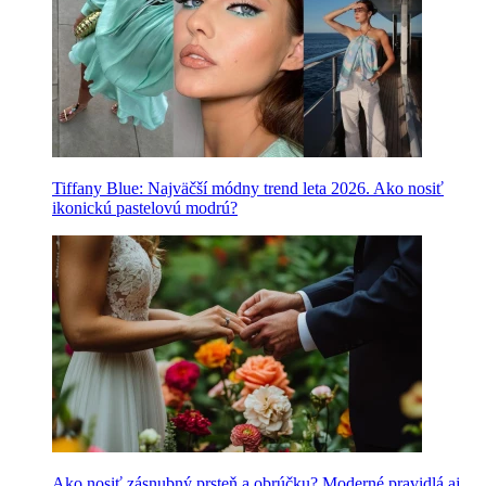
Tiffany Blue: Najväčší módny trend leta 2026. Ako nosiť
ikonickú pastelovú modrú?
Ako nosiť zásnubný prsteň a obrúčku? Moderné pravidlá aj