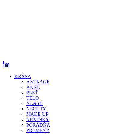
KRÁSA
ANTI-AGE
AKNÉ
PLEŤ
TELO
VLASY
NECHTY
MAKE-UP
NOVINKY
PORADŇA
PREMENY