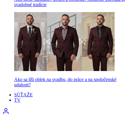
svadobné tradície
Ako sa líši oblek na svadbu, do práce a na spoločenské
udalosti?
SÚŤAŽE
TV