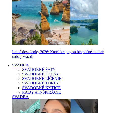
Letné dovolenky 2026: Ktoré krajiny sú bezpečné a ktoré
radšej zvážiť
SVADBA
SVADOBNÉ ŠATY
SVADOBNÉ ÚČESY
SVADOBNÉ LÍČENIE
SVADOBNÉ TORTY
SVADOBNÉ KYTICE
RADY A INŠPIRÁCIE
SVADBA