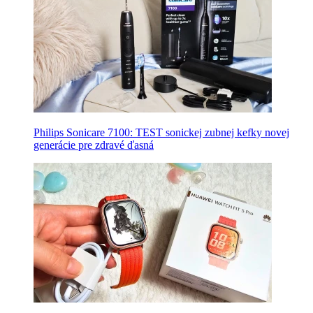
Philips Sonicare 7100: TEST sonickej zubnej kefky novej
generácie pre zdravé ďasná