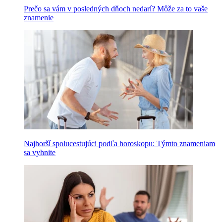
Prečo sa vám v posledných dňoch nedarí? Môže za to vaše
znamenie
Najhorší spolucestujúci podľa horoskopu: Týmto znameniam
sa vyhnite