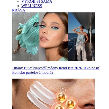
VYROB SI SAMA
WELLNESS
KRÁSA
Tiffany Blue: Najväčší módny trend leta 2026. Ako nosiť
ikonickú pastelovú modrú?