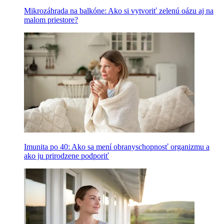
Mikrozáhrada na balkóne: Ako si vytvoriť zelenú oázu aj na
malom priestore?
Imunita po 40: Ako sa mení obranyschopnosť organizmu a
ako ju prirodzene podporiť