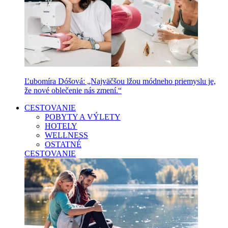
Ľubomíra Dóšová: „Najväčšou lžou módneho priemyslu je,
že nové oblečenie nás zmení.“
CESTOVANIE
POBYTY A VÝLETY
HOTELY
WELLNESS
OSTATNÉ
CESTOVANIE