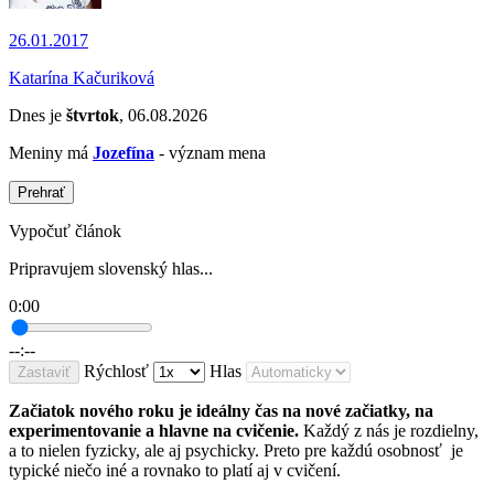
26.01.2017
Katarína Kačuriková
Dnes je
štvrtok
, 06.08.2026
Meniny má
Jozefína
- význam mena
Prehrať
Vypočuť článok
Pripravujem slovenský hlas...
0:00
--:--
Rýchlosť
Hlas
Zastaviť
Začiatok nového roku je ideálny čas na nové začiatky, na
experimentovanie a hlavne na cvičenie.
Každý z nás je rozdielny,
a to nielen fyzicky, ale aj psychicky. Preto pre každú osobnosť je
typické niečo iné a rovnako to platí aj v cvičení.