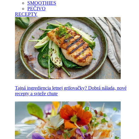
SMOOTHIES
PEČIVO
RECEPTY
Tajná ingrediencia letnej grilovačky? Dobrá nálada, nové
recepty a svieže chute