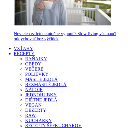
Neviete cez leto skutočne vypnúť? Slow living vás naučí
oddychovať bez výčitiek
VZŤAHY
RECEPTY
RAŇAJKY
OBEDY
VEČERE
POLIEVKY
MÄSITÉ JEDLÁ
BEZMÄSITÉ JEDLÁ
NÁPOJE
JEDNOHUBKY
DIÉTNE JEDLÁ
VEGAN
DEZERTY
RAW
KUCHÁRKY
RECEPTY ŠÉFKUCHÁROV