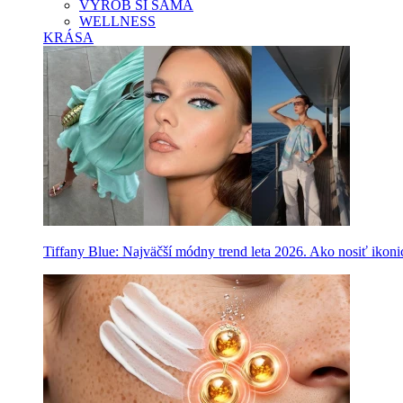
VYROB SI SAMA
WELLNESS
KRÁSA
Tiffany Blue: Najväčší módny trend leta 2026. Ako nosiť ikon