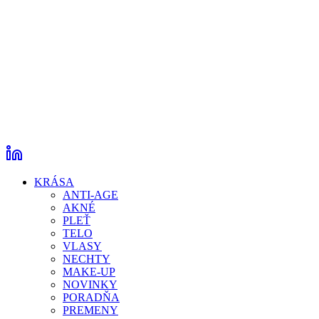
KRÁSA
ANTI-AGE
AKNÉ
PLEŤ
TELO
VLASY
NECHTY
MAKE-UP
NOVINKY
PORADŇA
PREMENY