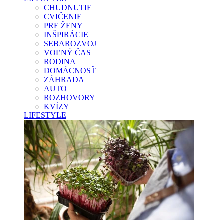
CHUDNUTIE
CVIČENIE
PRE ŽENY
INŠPIRÁCIE
SEBAROZVOJ
VOĽNÝ ČAS
RODINA
DOMÁCNOSŤ
ZÁHRADA
AUTO
ROZHOVORY
KVÍZY
LIFESTYLE