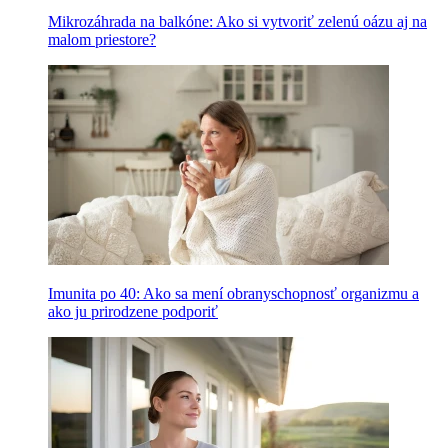
Mikrozáhrada na balkóne: Ako si vytvoriť zelenú oázu aj na
malom priestore?
Imunita po 40: Ako sa mení obranyschopnosť organizmu a
ako ju prirodzene podporiť