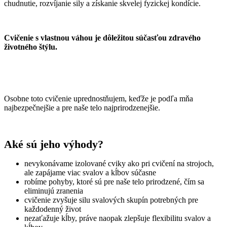
chudnutie, rozvíjanie sily a získanie skvelej fyzickej kondície.
Cvičenie s vlastnou váhou je dôležitou súčasťou zdravého
životného štýlu.
Osobne toto cvičenie uprednostňujem, keďže je podľa mňa
najbezpečnejšie a pre naše telo najprirodzenejšie.
Aké sú jeho výhody?
nevykonávame izolované cviky ako pri cvičení na strojoch,
ale zapájame viac svalov a kĺbov súčasne
robíme pohyby, ktoré sú pre naše telo prirodzené, čím sa
eliminujú zranenia
cvičenie zvyšuje silu svalových skupín potrebných pre
každodenný život
nezaťažuje kĺby, práve naopak zlepšuje flexibilitu svalov a