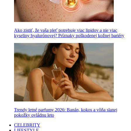
Ako zistiť, že vaša pleť potrebuje viac lipidov a nie viac
kyseliny hyalurónovej? Príznaky poškodenej kožnej bariéry
Trendy letné parfumy 2026: Banán, kokos a vôňa slanej
pokožky ovládnu leto
CELEBRITY
LIFESTYLE