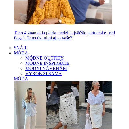
Tieto 4 znamenia patria medzi najväčšie partnerské „red
flags“. Je medzi nimi aj to vaše?
SNÁR
MÓDA
MÓDNE OUTFITY
MÓDNE INŠPIRÁCIE
MÓDNI NÁVRHÁRI
VYROB SI SAMA
MÓDA