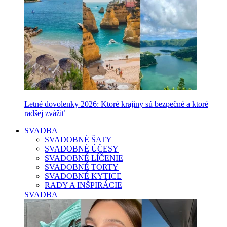
Letné dovolenky 2026: Ktoré krajiny sú bezpečné a ktoré
radšej zvážiť
SVADBA
SVADOBNÉ ŠATY
SVADOBNÉ ÚČESY
SVADOBNÉ LÍČENIE
SVADOBNÉ TORTY
SVADOBNÉ KYTICE
RADY A INŠPIRÁCIE
SVADBA