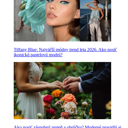
Tiffany Blue: Najväčší módny trend leta 2026. Ako nosiť
ikonickú pastelovú modrú?
Ako nosiť zásnubný prsteň a obrúčku? Moderné pravidlá aj