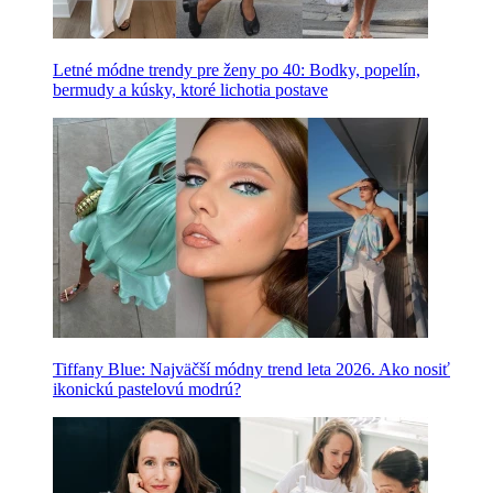
Letné módne trendy pre ženy po 40: Bodky, popelín,
bermudy a kúsky, ktoré lichotia postave
Tiffany Blue: Najväčší módny trend leta 2026. Ako nosiť
ikonickú pastelovú modrú?