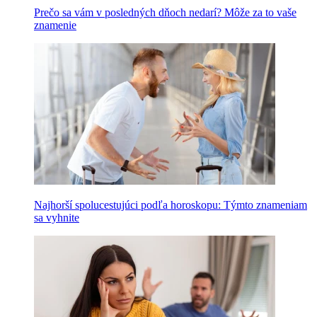
Prečo sa vám v posledných dňoch nedarí? Môže za to vaše
znamenie
Najhorší spolucestujúci podľa horoskopu: Týmto znameniam
sa vyhnite