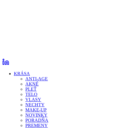
KRÁSA
ANTI-AGE
AKNÉ
PLEŤ
TELO
VLASY
NECHTY
MAKE-UP
NOVINKY
PORADŇA
PREMENY