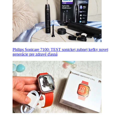
Philips Sonicare 7100: TEST sonickej zubnej kefky novej
generácie pre zdravé ďasná