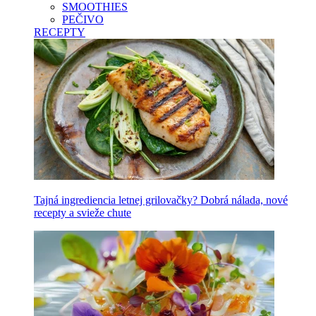
SMOOTHIES
PEČIVO
RECEPTY
Tajná ingrediencia letnej grilovačky? Dobrá nálada, nové
recepty a svieže chute