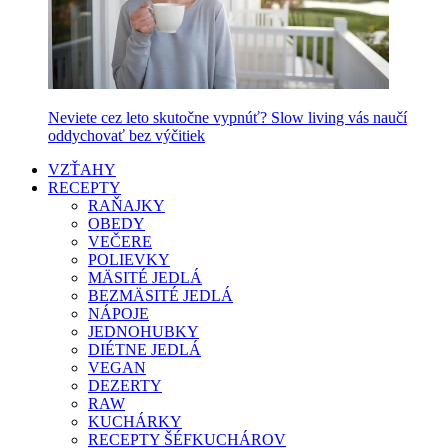
Neviete cez leto skutočne vypnúť? Slow living vás naučí
oddychovať bez výčitiek
VZŤAHY
RECEPTY
RAŇAJKY
OBEDY
VEČERE
POLIEVKY
MÄSITÉ JEDLÁ
BEZMÄSITÉ JEDLÁ
NÁPOJE
JEDNOHUBKY
DIÉTNE JEDLÁ
VEGAN
DEZERTY
RAW
KUCHÁRKY
RECEPTY ŠÉFKUCHÁROV