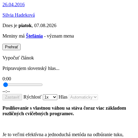
26.04.2016
Silvia Hadeková
Dnes je
piatok
, 07.08.2026
Meniny má
Štefánia
- význam mena
Prehrať
Vypočuť článok
Pripravujem slovenský hlas...
0:00
--:--
Rýchlosť
Hlas
Zastaviť
Posilňovanie s vlastnou váhou sa stáva čoraz viac základom
rozličných cvičebných programov.
Je to veľmi efektívna a jednoduchá metóda na odbúranie tuku,