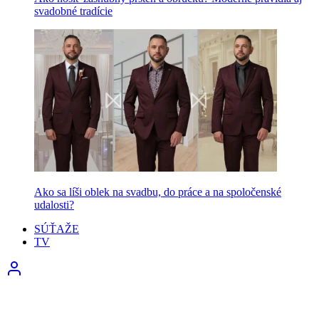
svadobné tradície
Ako sa líši oblek na svadbu, do práce a na spoločenské
udalosti?
SÚŤAŽE
TV