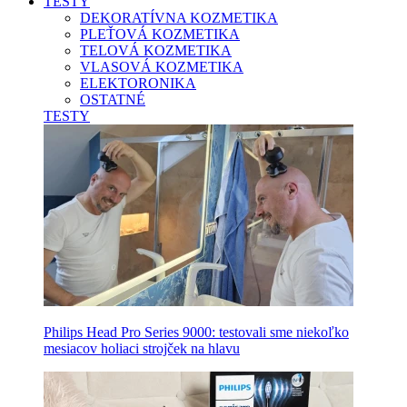
TESTY
DEKORATÍVNA KOZMETIKA
PLEŤOVÁ KOZMETIKA
TELOVÁ KOZMETIKA
VLASOVÁ KOZMETIKA
ELEKTORONIKA
OSTATNÉ
TESTY
Philips Head Pro Series 9000: testovali sme niekoľko
mesiacov holiaci strojček na hlavu