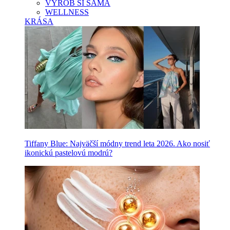
VYROB SI SAMA
WELLNESS
KRÁSA
Tiffany Blue: Najväčší módny trend leta 2026. Ako nosiť
ikonickú pastelovú modrú?