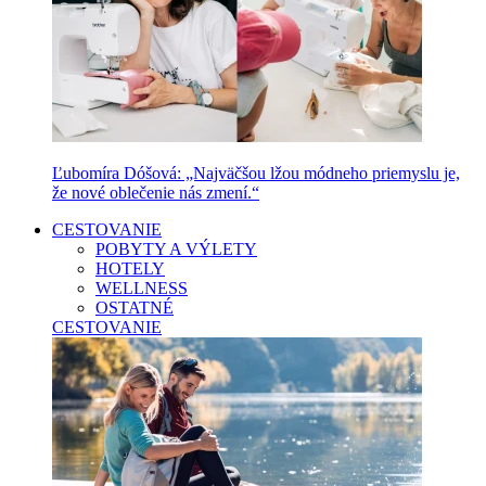
Ľubomíra Dóšová: „Najväčšou lžou módneho priemyslu je,
že nové oblečenie nás zmení.“
CESTOVANIE
POBYTY A VÝLETY
HOTELY
WELLNESS
OSTATNÉ
CESTOVANIE