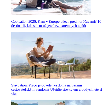
Coolcation 2026: Kam v Európe utiecť pred horúčavami? 10
destinácií, kde si leto užijete bez extrémnych teplôt
Staycation: Prečo je dovolenka doma najväčším
cestovateľským trendom? Ušetríte stovky eur a oddýchnete si
viac