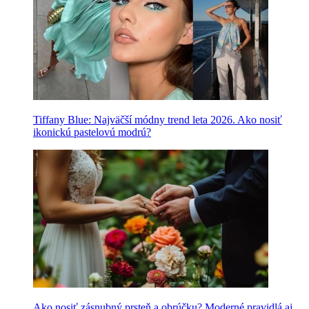
Tiffany Blue: Najväčší módny trend leta 2026. Ako nosiť
ikonickú pastelovú modrú?
Ako nosiť zásnubný prsteň a obrúčku? Moderné pravidlá aj