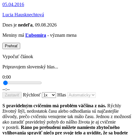
05.04.2016
Lucia Hausknechtová
Dnes je
nedeľa
, 09.08.2026
Meniny má
Ľubomíra
- význam mena
Prehrať
Vypočuť článok
Pripravujem slovenský hlas...
0:00
--:--
Rýchlosť
Hlas
Zastaviť
S pravidelným cvičením má problém väčšina z nás.
Rýchly
životný štýl, nedostatok času alebo odhodlania sú najčastejšie
dôvody, prečo cvičeniu venujeme tak málo času. Jednou z možností
ako zaradiť pravidelný pohyb do nášho života je aj cvičenie
v posteli.
Ráno po prebudení môžete namiesto zbytočného
vylihovania spraviť niečo pre svoje telo a uvidíte, že sa budete