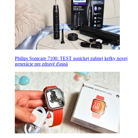
Philips Sonicare 7100: TEST sonickej zubnej kefky novej
generácie pre zdravé ďasná