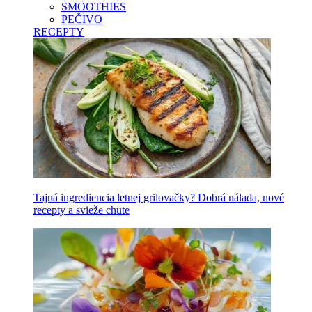
SMOOTHIES
PEČIVO
RECEPTY
Tajná ingrediencia letnej grilovačky? Dobrá nálada, nové
recepty a svieže chute