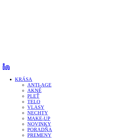
KRÁSA
ANTI-AGE
AKNÉ
PLEŤ
TELO
VLASY
NECHTY
MAKE-UP
NOVINKY
PORADŇA
PREMENY