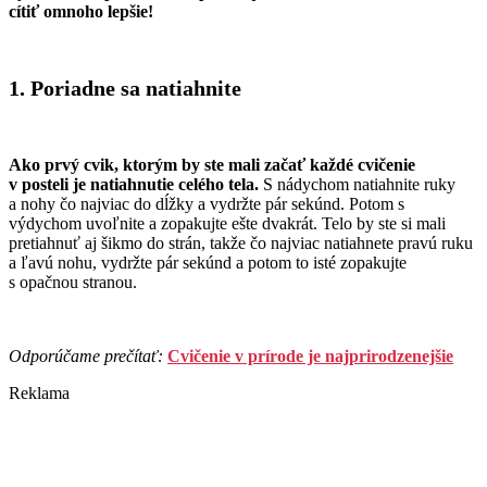
cítiť omnoho lepšie!
1. Poriadne sa natiahnite
Ako prvý cvik, ktorým by ste mali začať každé cvičenie
v posteli je natiahnutie celého tela.
S nádychom natiahnite ruky
a nohy čo najviac do dĺžky a vydržte pár sekúnd. Potom s
výdychom uvoľnite a zopakujte ešte dvakrát. Telo by ste si mali
pretiahnuť aj šikmo do strán, takže čo najviac natiahnete pravú ruku
a ľavú nohu, vydržte pár sekúnd a potom to isté zopakujte
s opačnou stranou.
Odporúčame prečítať:
Cvičenie v prírode je najprirodzenejšie
Reklama