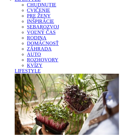
CHUDNUTIE
CVIČENIE
PRE ŽENY
INŠPIRÁCIE
SEBAROZVOJ
VOĽNÝ ČAS
RODINA
DOMÁCNOSŤ
ZÁHRADA
AUTO
ROZHOVORY
KVÍZY
LIFESTYLE