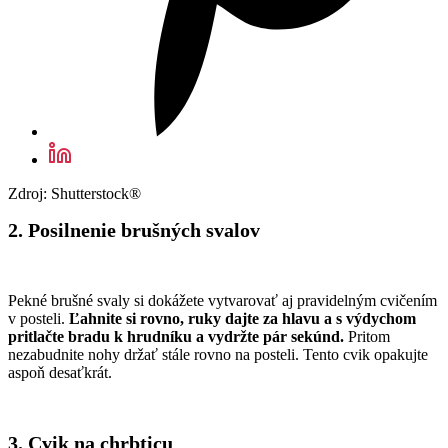
Zdroj: Shutterstock®
2. Posilnenie brušných svalov
Pekné brušné svaly si dokážete vytvarovať aj pravidelným cvičením
v posteli.
Ľahnite si rovno, ruky dajte za hlavu a s výdychom
pritlačte bradu k hrudníku a vydržte pár sekúnd.
Pritom
nezabudnite nohy držať stále rovno na posteli. Tento cvik opakujte
aspoň desaťkrát.
3. Cvik na chrbticu