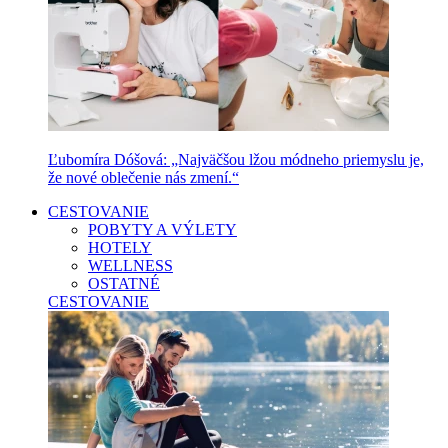
Ľubomíra Dóšová: „Najväčšou lžou módneho priemyslu je,
že nové oblečenie nás zmení.“
CESTOVANIE
POBYTY A VÝLETY
HOTELY
WELLNESS
OSTATNÉ
CESTOVANIE