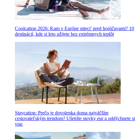
Coolcation 2026: Kam v Európe utiecť pred horúčavami? 10
destinácií, kde si leto užijete bez extrémnych teplôt
Staycation: Prečo je dovolenka doma najväčším
cestovateľským trendom? Ušetríte stovky eur a oddýchnete si
viac