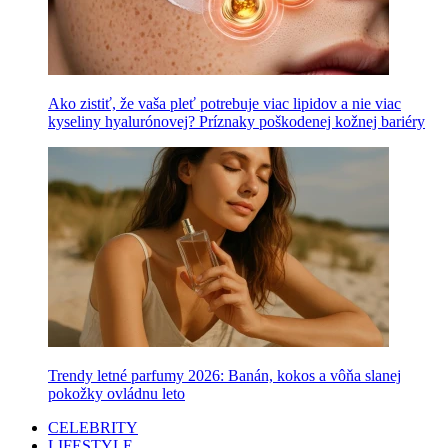
Ako zistiť, že vaša pleť potrebuje viac lipidov a nie viac
kyseliny hyalurónovej? Príznaky poškodenej kožnej bariéry
Trendy letné parfumy 2026: Banán, kokos a vôňa slanej
pokožky ovládnu leto
CELEBRITY
LIFESTYLE