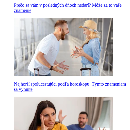
Prečo sa vám v posledných dňoch nedarí? Môže za to vaše
znamenie
Najhorší spolucestujúci podľa horoskopu: Týmto znameniam
sa vyhnite