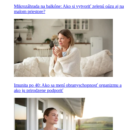
Mikrozáhrada na balkóne: Ako si vytvoriť zelenú oázu aj na
malom priestore?
Imunita po 40: Ako sa mení obranyschopnosť organizmu a
ako ju prirodzene podporiť