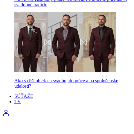
svadobné tradície
Ako sa líši oblek na svadbu, do práce a na spoločenské
udalosti?
SÚŤAŽE
TV