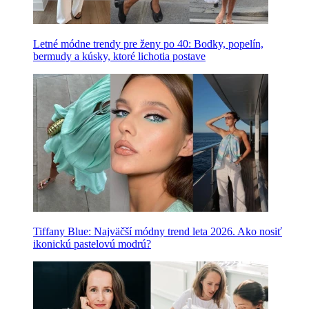
Letné módne trendy pre ženy po 40: Bodky, popelín,
bermudy a kúsky, ktoré lichotia postave
Tiffany Blue: Najväčší módny trend leta 2026. Ako nosiť
ikonickú pastelovú modrú?