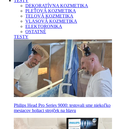
TESTY
DEKORATÍVNA KOZMETIKA
PLEŤOVÁ KOZMETIKA
TELOVÁ KOZMETIKA
VLASOVÁ KOZMETIKA
ELEKTORONIKA
OSTATNÉ
TESTY
Philips Head Pro Series 9000: testovali sme niekoľko
mesiacov holiaci strojček na hlavu