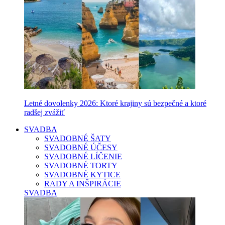
Letné dovolenky 2026: Ktoré krajiny sú bezpečné a ktoré
radšej zvážiť
SVADBA
SVADOBNÉ ŠATY
SVADOBNÉ ÚČESY
SVADOBNÉ LÍČENIE
SVADOBNÉ TORTY
SVADOBNÉ KYTICE
RADY A INŠPIRÁCIE
SVADBA