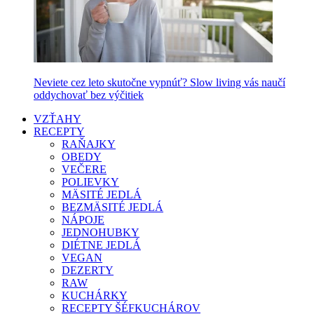
Neviete cez leto skutočne vypnúť? Slow living vás naučí
oddychovať bez výčitiek
VZŤAHY
RECEPTY
RAŇAJKY
OBEDY
VEČERE
POLIEVKY
MÄSITÉ JEDLÁ
BEZMÄSITÉ JEDLÁ
NÁPOJE
JEDNOHUBKY
DIÉTNE JEDLÁ
VEGAN
DEZERTY
RAW
KUCHÁRKY
RECEPTY ŠÉFKUCHÁROV