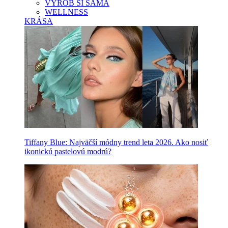
VYROB SI SAMA
WELLNESS
KRÁSA
Tiffany Blue: Najväčší módny trend leta 2026. Ako nosiť
ikonickú pastelovú modrú?