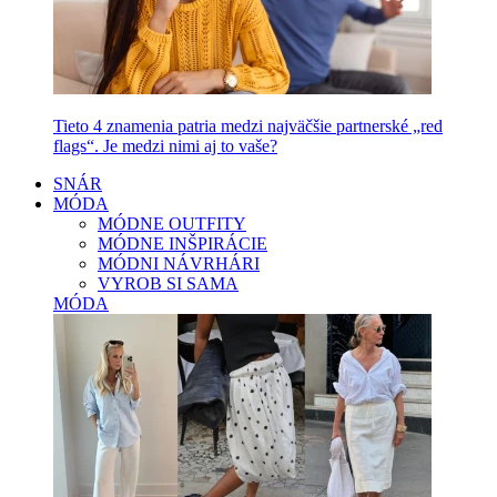
Tieto 4 znamenia patria medzi najväčšie partnerské „red
flags“. Je medzi nimi aj to vaše?
SNÁR
MÓDA
MÓDNE OUTFITY
MÓDNE INŠPIRÁCIE
MÓDNI NÁVRHÁRI
VYROB SI SAMA
MÓDA