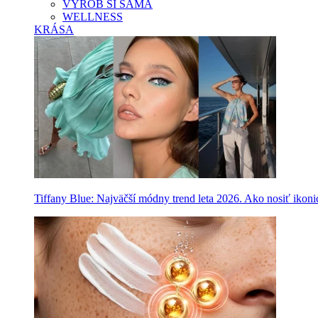
VYROB SI SAMA
WELLNESS
KRÁSA
Tiffany Blue: Najväčší módny trend leta 2026. Ako nosiť ikon