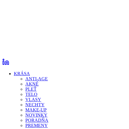
KRÁSA
ANTI-AGE
AKNÉ
PLEŤ
TELO
VLASY
NECHTY
MAKE-UP
NOVINKY
PORADŇA
PREMENY