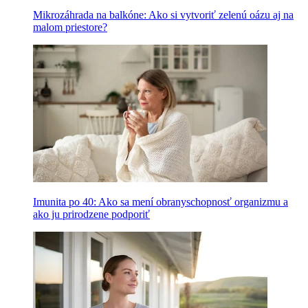
Mikrozáhrada na balkóne: Ako si vytvoriť zelenú oázu aj na
malom priestore?
Imunita po 40: Ako sa mení obranyschopnosť organizmu a
ako ju prirodzene podporiť