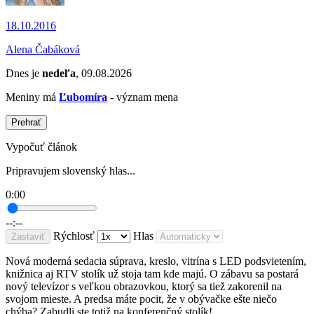
18.10.2016
Alena Čabáková
Dnes je
nedeľa
, 09.08.2026
Meniny má
Ľubomíra
- význam mena
Prehrať
Vypočuť článok
Pripravujem slovenský hlas...
0:00
--:--
Rýchlosť
Hlas
Zastaviť
Nová moderná sedacia súprava, kreslo, vitrína s LED podsvietením,
knižnica aj RTV stolík už stoja tam kde majú. O zábavu sa postará
nový televízor s veľkou obrazovkou, ktorý sa tiež zakorenil na
svojom mieste. A predsa máte pocit, že v obývačke ešte niečo
chýba? Zabudli ste totiž na konferenčný stolík!