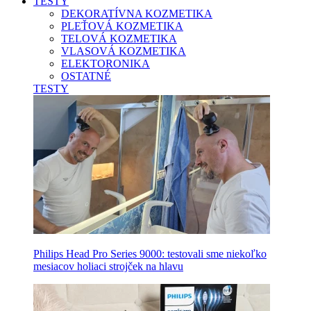
TESTY
DEKORATÍVNA KOZMETIKA
PLEŤOVÁ KOZMETIKA
TELOVÁ KOZMETIKA
VLASOVÁ KOZMETIKA
ELEKTORONIKA
OSTATNÉ
TESTY
Philips Head Pro Series 9000: testovali sme niekoľko
mesiacov holiaci strojček na hlavu