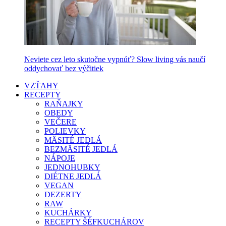
Neviete cez leto skutočne vypnúť? Slow living vás naučí
oddychovať bez výčitiek
VZŤAHY
RECEPTY
RAŇAJKY
OBEDY
VEČERE
POLIEVKY
MÄSITÉ JEDLÁ
BEZMÄSITÉ JEDLÁ
NÁPOJE
JEDNOHUBKY
DIÉTNE JEDLÁ
VEGAN
DEZERTY
RAW
KUCHÁRKY
RECEPTY ŠÉFKUCHÁROV