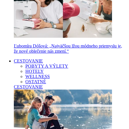
Ľubomíra Dóšová: „Najväčšou lžou módneho priemyslu je,
že nové oblečenie nás zmení.“
CESTOVANIE
POBYTY A VÝLETY
HOTELY
WELLNESS
OSTATNÉ
CESTOVANIE