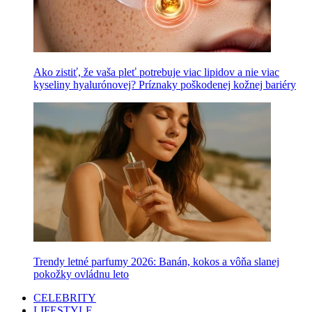
Ako zistiť, že vaša pleť potrebuje viac lipidov a nie viac
kyseliny hyalurónovej? Príznaky poškodenej kožnej bariéry
Trendy letné parfumy 2026: Banán, kokos a vôňa slanej
pokožky ovládnu leto
CELEBRITY
LIFESTYLE