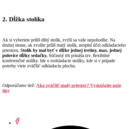
2. Dĺžka stolíka
Ak si vyberiete príliš dlhý stolík, zvýši sa vaše nepohodlie. Na
druhej strane, ak zvolíte príliš malý stolík, nesplní účel odkladacieho
priestoru.
Stolík by mal byť v dĺžke jednej tretiny, max. jednej
polovice dĺžky sedačky.
Súčasný trh prináša tzv. flexibilné
konferenčné stolíky. Ide o rozkladacie stolíky, kde si v prípade
potreby viete zväčšiť odkladaciu plochu.
Odporúčame tiež:
Ako zväčšiť malý priestor? Vyskúšajte naše
tipy