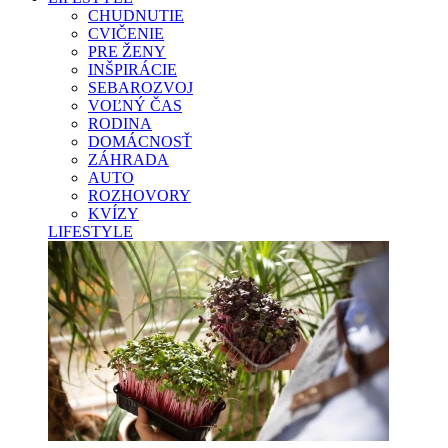
CHUDNUTIE
CVIČENIE
PRE ŽENY
INŠPIRÁCIE
SEBAROZVOJ
VOĽNÝ ČAS
RODINA
DOMÁCNOSŤ
ZÁHRADA
AUTO
ROZHOVORY
KVÍZY
LIFESTYLE