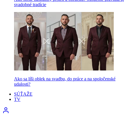
svadobné tradície
Ako sa líši oblek na svadbu, do práce a na spoločenské
udalosti?
SÚŤAŽE
TV