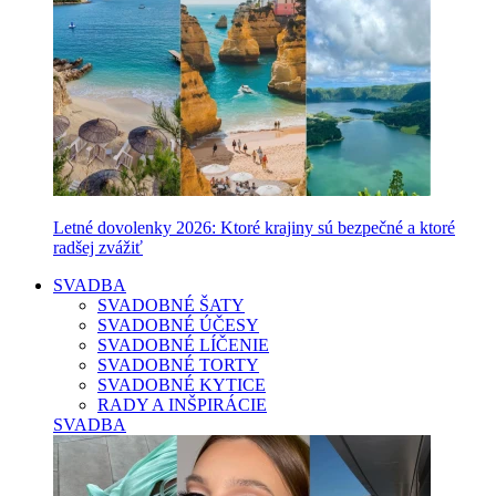
Letné dovolenky 2026: Ktoré krajiny sú bezpečné a ktoré
radšej zvážiť
SVADBA
SVADOBNÉ ŠATY
SVADOBNÉ ÚČESY
SVADOBNÉ LÍČENIE
SVADOBNÉ TORTY
SVADOBNÉ KYTICE
RADY A INŠPIRÁCIE
SVADBA