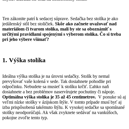
Ten zákonite patrí k sedacej súprave. Sedačka bez stolíka je ako
jedálenský stôl bez stoličiek.
Skôr ako začnete uvažovať nad
materiálom či tvarom stolíka, mali by ste sa oboznámiť s
určitými pravidlami spojenými s výberom stolíka. Čo si treba
pri jeho výbere všímať?
1. Výška stolíka
Ideálna výška stolíka je na úrovni sedačky. Stolík by nemal
prevyšovať vaše kolená v sede. Tak dosiahnete pohodlie pri
odpočinku. Nebudete sa musieť k stolíku krčiť. Ľahko naň
dosiahnete a bez problémov naservírujete pochutiny či nápoje.
Optimálna výška stolíka je 35 až 45 centimetrov.
V ponuke sú aj
veľmi nízke stolíky v ázijskom štýle. V tomto prípade musí byť aj
izba prispôsobená takémuto štýlu. K vysokej sedačke sa spomínané
stolíky neodporúčajú. Ak však zvyknete sedávať na vankúšoch,
pokojne zvoľte tento typ.