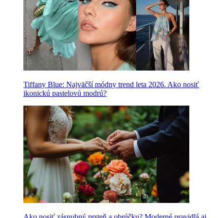
Tiffany Blue: Najväčší módny trend leta 2026. Ako nosiť
ikonickú pastelovú modrú?
Ako nosiť zásnubný prsteň a obrúčku? Moderné pravidlá aj