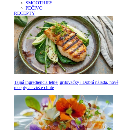
SMOOTHIES
PEČIVO
RECEPTY
Tajná ingrediencia letnej grilovačky? Dobrá nálada, nové
recepty a svieže chute