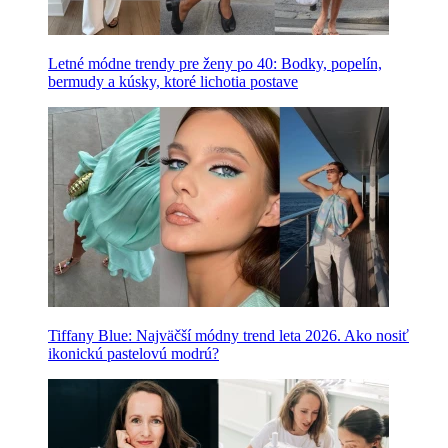
Letné módne trendy pre ženy po 40: Bodky, popelín,
bermudy a kúsky, ktoré lichotia postave
Tiffany Blue: Najväčší módny trend leta 2026. Ako nosiť
ikonickú pastelovú modrú?