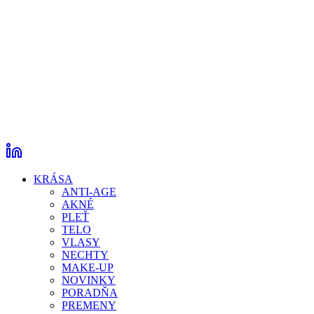
KRÁSA
ANTI-AGE
AKNÉ
PLEŤ
TELO
VLASY
NECHTY
MAKE-UP
NOVINKY
PORADŇA
PREMENY