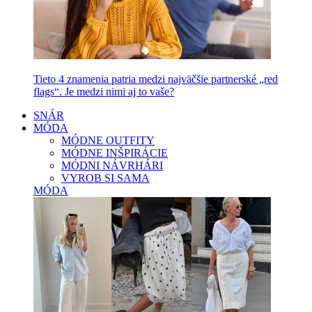
Tieto 4 znamenia patria medzi najväčšie partnerské „red
flags“. Je medzi nimi aj to vaše?
SNÁR
MÓDA
MÓDNE OUTFITY
MÓDNE INŠPIRÁCIE
MÓDNI NÁVRHÁRI
VYROB SI SAMA
MÓDA