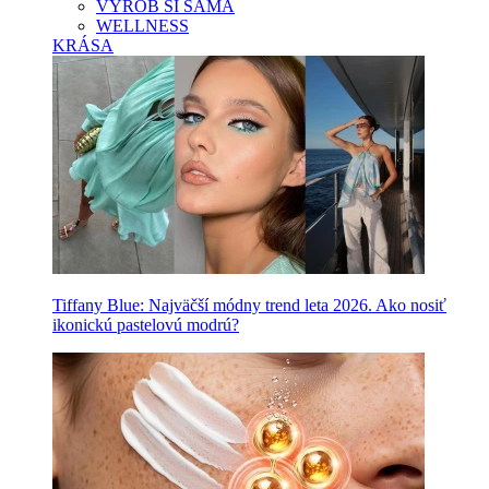
VYROB SI SAMA
WELLNESS
KRÁSA
Tiffany Blue: Najväčší módny trend leta 2026. Ako nosiť
ikonickú pastelovú modrú?