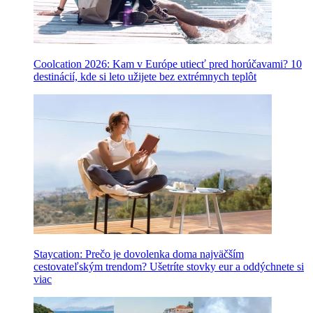
Coolcation 2026: Kam v Európe utiecť pred horúčavami? 10
destinácií, kde si leto užijete bez extrémnych teplôt
Staycation: Prečo je dovolenka doma najväčším
cestovateľským trendom? Ušetríte stovky eur a oddýchnete si
viac