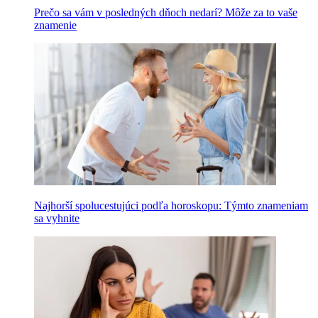
Prečo sa vám v posledných dňoch nedarí? Môže za to vaše
znamenie
Najhorší spolucestujúci podľa horoskopu: Týmto znameniam
sa vyhnite