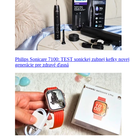
Philips Sonicare 7100: TEST sonickej zubnej kefky novej
generácie pre zdravé ďasná