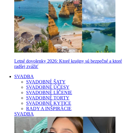
Letné dovolenky 2026: Ktoré krajiny sú bezpečné a ktoré
radšej zvážiť
SVADBA
SVADOBNÉ ŠATY
SVADOBNÉ ÚČESY
SVADOBNÉ LÍČENIE
SVADOBNÉ TORTY
SVADOBNÉ KYTICE
RADY A INŠPIRÁCIE
SVADBA