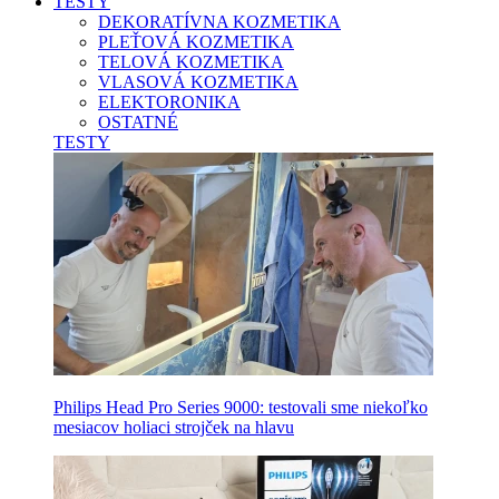
TESTY
DEKORATÍVNA KOZMETIKA
PLEŤOVÁ KOZMETIKA
TELOVÁ KOZMETIKA
VLASOVÁ KOZMETIKA
ELEKTORONIKA
OSTATNÉ
TESTY
Philips Head Pro Series 9000: testovali sme niekoľko
mesiacov holiaci strojček na hlavu