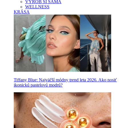
VYROB SI SAMA
WELLNESS
KRÁSA
Tiffany Blue: Najväčší módny trend leta 2026. Ako nosiť
ikonickú pastelovú modrú?