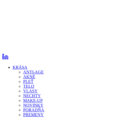
KRÁSA
ANTI-AGE
AKNÉ
PLEŤ
TELO
VLASY
NECHTY
MAKE-UP
NOVINKY
PORADŇA
PREMENY