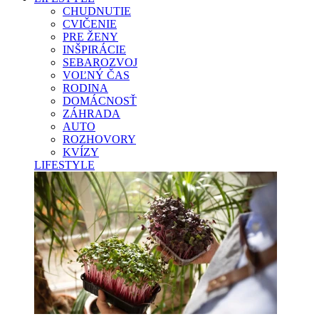
CHUDNUTIE
CVIČENIE
PRE ŽENY
INŠPIRÁCIE
SEBAROZVOJ
VOĽNÝ ČAS
RODINA
DOMÁCNOSŤ
ZÁHRADA
AUTO
ROZHOVORY
KVÍZY
LIFESTYLE