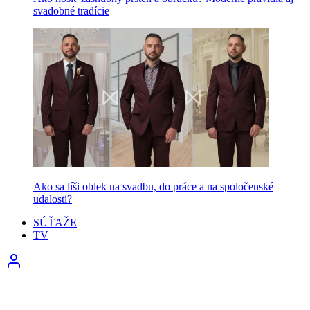
svadobné tradície
Ako sa líši oblek na svadbu, do práce a na spoločenské
udalosti?
SÚŤAŽE
TV