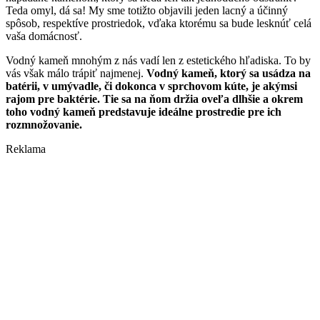
Teda omyl, dá sa! My sme totižto objavili jeden lacný a účinný
spôsob, respektíve prostriedok, vďaka ktorému sa bude lesknúť celá
vaša domácnosť.
Vodný kameň mnohým z nás vadí len z estetického hľadiska. To by
vás však málo trápiť najmenej.
Vodný kameň, ktorý sa usádza na
batérii, v umývadle, či dokonca v sprchovom kúte, je akýmsi
rajom pre baktérie. Tie sa na ňom držia oveľa dlhšie a okrem
toho vodný kameň predstavuje ideálne prostredie pre ich
rozmnožovanie.
Reklama