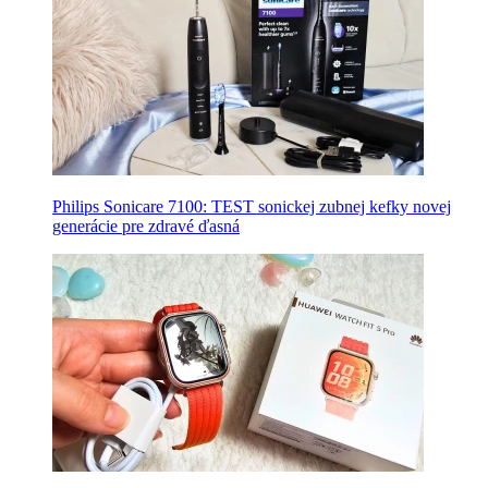
Philips Sonicare 7100: TEST sonickej zubnej kefky novej
generácie pre zdravé ďasná