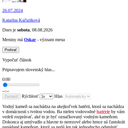
26.07.2024
Katarína Kačuriková
Dnes je
sobota
, 08.08.2026
Meniny má
Oskar
- význam mena
Prehrať
Vypočuť článok
Pripravujem slovenský hlas...
0:00
--:--
Rýchlosť
Hlas
Zastaviť
Vodný kameň sa nachádza na akejkoľvek batérii, ktorá sa nachádza
v domácnosti s tvrdou vodou. Ba nielen vodovodné
batérie
by vám
vedeli rozprávať, aké to je byť označkovaný vodným kameňom.
Dokonca aj umývadlo a hlavne to nerezové alebo hrnce sú častokrát
napádané kameňom, ktorý sa nedá len tak jednoducho odstrániť.