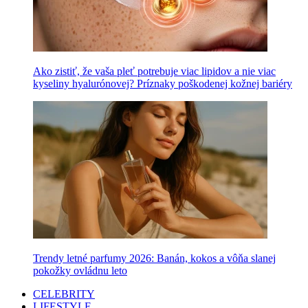
Ako zistiť, že vaša pleť potrebuje viac lipidov a nie viac
kyseliny hyalurónovej? Príznaky poškodenej kožnej bariéry
Trendy letné parfumy 2026: Banán, kokos a vôňa slanej
pokožky ovládnu leto
CELEBRITY
LIFESTYLE