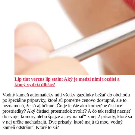
Lip tint verzus lip stain: Aký je medzi nimi rozdiel a
ktorý vydrží dlhšie?
Vodný kameň automaticky núti všetky gazdinky bežať do obchodu
po špeciálne prípravky, ktoré sú pomerne cenovo dostupné, ale to
neznamená, že sú aj účinné. Čo je lepšie ako komerčné čistiace
prostriedky? Aký čistiaci prostriedok zvoliť? A čo tak radšej nazrieť
do svojej komory alebo špajze a „vyhrabať“ z nej 2 prísady, ktoré sa
v nej určite nachádzajú. Dve prísady, ktoré majú tú moc, vodný
kameň odstrániť. Ktoré to sú?