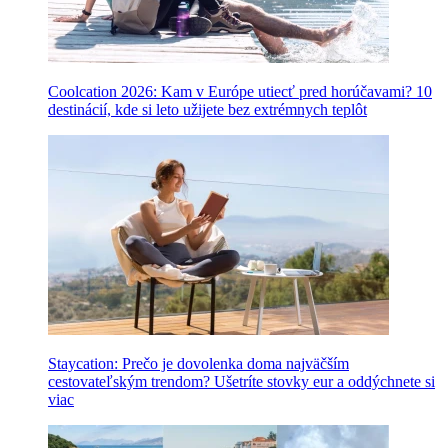
Coolcation 2026: Kam v Európe utiecť pred horúčavami? 10
destinácií, kde si leto užijete bez extrémnych teplôt
Staycation: Prečo je dovolenka doma najväčším
cestovateľským trendom? Ušetríte stovky eur a oddýchnete si
viac