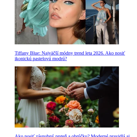
Tiffany Blue: Najväčší módny trend leta 2026. Ako nosiť
ikonickú pastelovú modrú?
Ako nosiť zásnubný prsteň a obrúčku? Moderné pravidlá aj