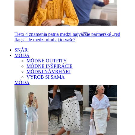
Tieto 4 znamenia patria medzi najväčšie partnerské „red
flags“. Je medzi nimi aj to vaše?
SNÁR
MÓDA
MÓDNE OUTFITY
MÓDNE INŠPIRÁCIE
MÓDNI NÁVRHÁRI
VYROB SI SAMA
MÓDA