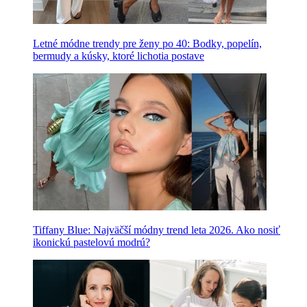
Letné módne trendy pre ženy po 40: Bodky, popelín,
bermudy a kúsky, ktoré lichotia postave
Tiffany Blue: Najväčší módny trend leta 2026. Ako nosiť
ikonickú pastelovú modrú?