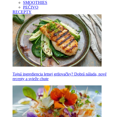
SMOOTHIES
PEČIVO
RECEPTY
Tajná ingrediencia letnej grilovačky? Dobrá nálada, nové
recepty a svieže chute