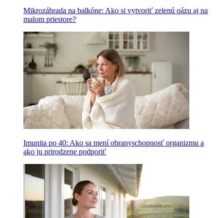
Mikrozáhrada na balkóne: Ako si vytvoriť zelenú oázu aj na
malom priestore?
Imunita po 40: Ako sa mení obranyschopnosť organizmu a
ako ju prirodzene podporiť