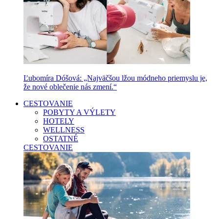
Ľubomíra Dóšová: „Najväčšou lžou módneho priemyslu je,
že nové oblečenie nás zmení.“
CESTOVANIE
POBYTY A VÝLETY
HOTELY
WELLNESS
OSTATNÉ
CESTOVANIE