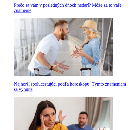
Prečo sa vám v posledných dňoch nedarí? Môže za to vaše
znamenie
Najhorší spolucestujúci podľa horoskopu: Týmto znameniam
sa vyhnite