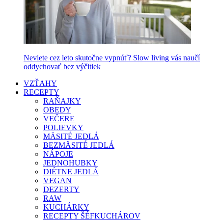
Neviete cez leto skutočne vypnúť? Slow living vás naučí
oddychovať bez výčitiek
VZŤAHY
RECEPTY
RAŇAJKY
OBEDY
VEČERE
POLIEVKY
MÄSITÉ JEDLÁ
BEZMÄSITÉ JEDLÁ
NÁPOJE
JEDNOHUBKY
DIÉTNE JEDLÁ
VEGAN
DEZERTY
RAW
KUCHÁRKY
RECEPTY ŠÉFKUCHÁROV