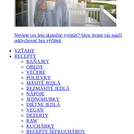
Neviete cez leto skutočne vypnúť? Slow living vás naučí
oddychovať bez výčitiek
VZŤAHY
RECEPTY
RAŇAJKY
OBEDY
VEČERE
POLIEVKY
MÄSITÉ JEDLÁ
BEZMÄSITÉ JEDLÁ
NÁPOJE
JEDNOHUBKY
DIÉTNE JEDLÁ
VEGAN
DEZERTY
RAW
KUCHÁRKY
RECEPTY ŠÉFKUCHÁROV