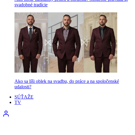
svadobné tradície
Ako sa líši oblek na svadbu, do práce a na spoločenské
udalosti?
SÚŤAŽE
TV