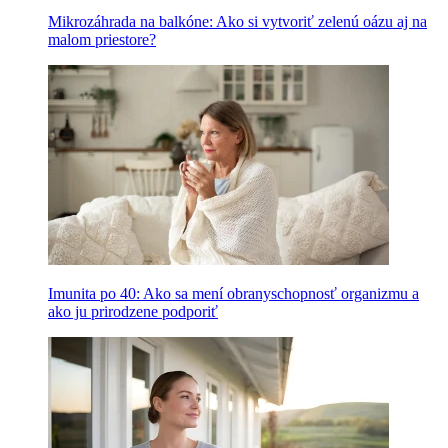
Mikrozáhrada na balkóne: Ako si vytvoriť zelenú oázu aj na
malom priestore?
Imunita po 40: Ako sa mení obranyschopnosť organizmu a
ako ju prirodzene podporiť