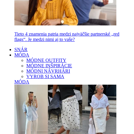
Tieto 4 znamenia patria medzi najväčšie partnerské „red
flags“. Je medzi nimi aj to vaše?
SNÁR
MÓDA
MÓDNE OUTFITY
MÓDNE INŠPIRÁCIE
MÓDNI NÁVRHÁRI
VYROB SI SAMA
MÓDA