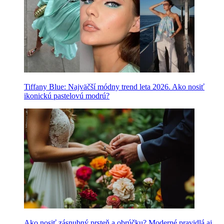
Tiffany Blue: Najväčší módny trend leta 2026. Ako nosiť
ikonickú pastelovú modrú?
Ako nosiť zásnubný prsteň a obrúčku? Moderné pravidlá aj