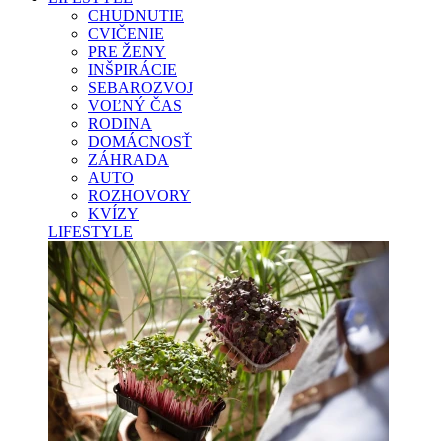
CHUDNUTIE
CVIČENIE
PRE ŽENY
INŠPIRÁCIE
SEBAROZVOJ
VOĽNÝ ČAS
RODINA
DOMÁCNOSŤ
ZÁHRADA
AUTO
ROZHOVORY
KVÍZY
LIFESTYLE