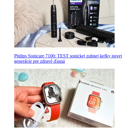
Philips Sonicare 7100: TEST sonickej zubnej kefky novej
generácie pre zdravé ďasná