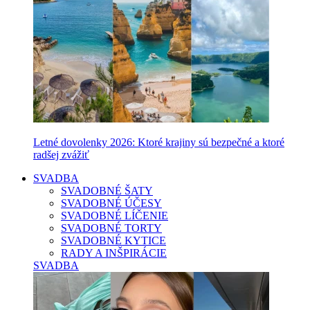
Letné dovolenky 2026: Ktoré krajiny sú bezpečné a ktoré
radšej zvážiť
SVADBA
SVADOBNÉ ŠATY
SVADOBNÉ ÚČESY
SVADOBNÉ LÍČENIE
SVADOBNÉ TORTY
SVADOBNÉ KYTICE
RADY A INŠPIRÁCIE
SVADBA