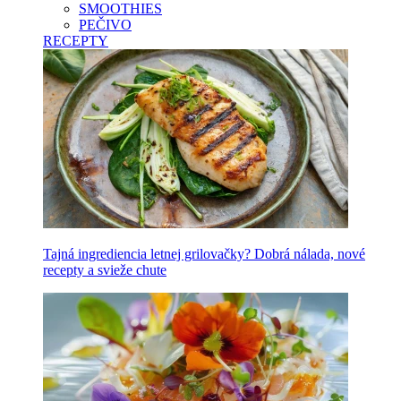
SMOOTHIES
PEČIVO
RECEPTY
Tajná ingrediencia letnej grilovačky? Dobrá nálada, nové
recepty a svieže chute