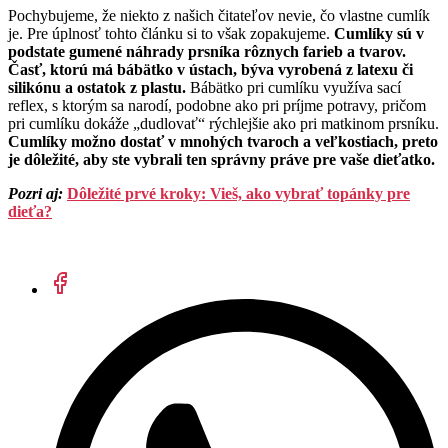
Pochybujeme, že niekto z našich čitateľov nevie, čo vlastne cumlík
je. Pre úplnosť tohto článku si to však zopakujeme.
Cumlíky sú v
podstate gumené náhrady prsníka rôznych farieb a tvarov.
Časť, ktorú má bábätko v ústach, býva vyrobená z latexu či
silikónu a ostatok z plastu.
Bábätko pri cumlíku využíva sací
reflex, s ktorým sa narodí, podobne ako pri príjme potravy, pričom
pri cumlíku dokáže „dudlovať“ rýchlejšie ako pri matkinom prsníku.
Cumlíky možno dostať v mnohých tvaroch a veľkostiach, preto
je dôležité, aby ste vybrali ten správny práve pre vaše dieťatko.
Pozri aj:
Dôležité prvé kroky: Vieš, ako vybrať topánky pre
dieťa?