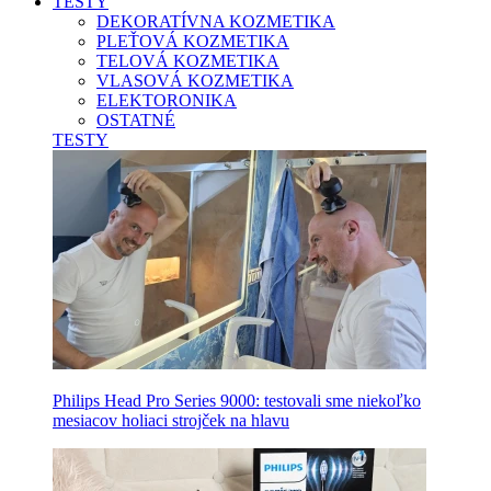
TESTY
DEKORATÍVNA KOZMETIKA
PLEŤOVÁ KOZMETIKA
TELOVÁ KOZMETIKA
VLASOVÁ KOZMETIKA
ELEKTORONIKA
OSTATNÉ
TESTY
Philips Head Pro Series 9000: testovali sme niekoľko
mesiacov holiaci strojček na hlavu