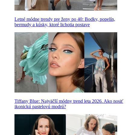
Letné módne trendy pre ženy po 40: Bodky, popelín,
bermudy a kúsky, ktoré lichotia postave
Tiffany Blue: Najväčší módny trend leta 2026. Ako nosiť
ikonickú pastelovú modrú?