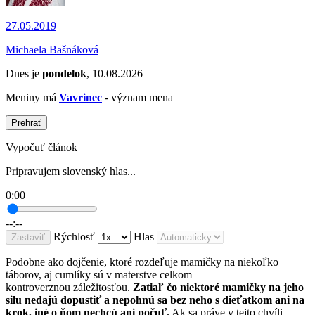
27.05.2019
Michaela Bašnáková
Dnes je
pondelok
, 10.08.2026
Meniny má
Vavrinec
- význam mena
Prehrať
Vypočuť článok
Pripravujem slovenský hlas...
0:00
--:--
Rýchlosť
Hlas
Zastaviť
Podobne ako dojčenie, ktoré rozdeľuje mamičky na niekoľko
táborov, aj cumlíky sú v materstve celkom
kontroverznou záležitosťou.
Zatiaľ čo niektoré mamičky na jeho
silu nedajú dopustiť a nepohnú sa bez neho s dieťatkom ani na
krok, iné o ňom nechcú ani počuť.
Ak sa práve v tejto chvíli