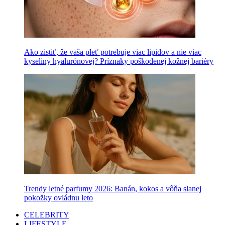
Ako zistiť, že vaša pleť potrebuje viac lipidov a nie viac
kyseliny hyalurónovej? Príznaky poškodenej kožnej bariéry
Trendy letné parfumy 2026: Banán, kokos a vôňa slanej
pokožky ovládnu leto
CELEBRITY
LIFESTYLE