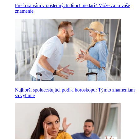
Prečo sa vám v posledných dňoch nedarí? Môže za to vaše
znamenie
Najhorší spolucestujúci podľa horoskopu: Týmto znameniam
sa vyhnite