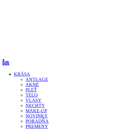
KRÁSA
ANTI-AGE
AKNÉ
PLEŤ
TELO
VLASY
NECHTY
MAKE-UP
NOVINKY
PORADŇA
PREMENY