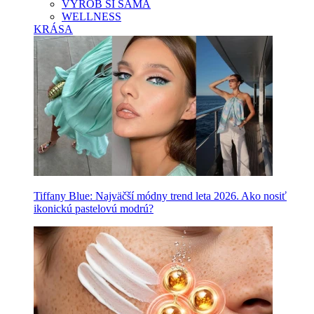
VYROB SI SAMA
WELLNESS
KRÁSA
Tiffany Blue: Najväčší módny trend leta 2026. Ako nosiť
ikonickú pastelovú modrú?