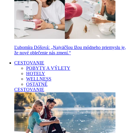
Ľubomíra Dóšová: „Najväčšou lžou módneho priemyslu je,
že nové oblečenie nás zmení.“
CESTOVANIE
POBYTY A VÝLETY
HOTELY
WELLNESS
OSTATNÉ
CESTOVANIE