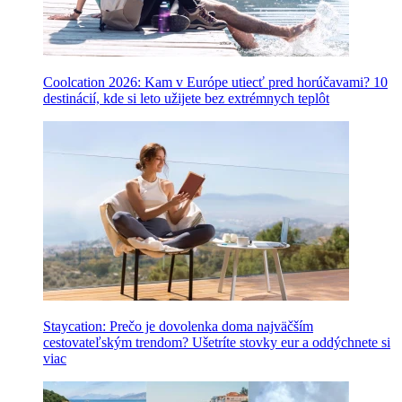
Coolcation 2026: Kam v Európe utiecť pred horúčavami? 10
destinácií, kde si leto užijete bez extrémnych teplôt
Staycation: Prečo je dovolenka doma najväčším
cestovateľským trendom? Ušetríte stovky eur a oddýchnete si
viac