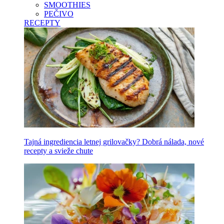
SMOOTHIES
PEČIVO
RECEPTY
Tajná ingrediencia letnej grilovačky? Dobrá nálada, nové
recepty a svieže chute