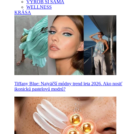
VYROB SI SAMA
WELLNESS
KRÁSA
Tiffany Blue: Najväčší módny trend leta 2026. Ako nosiť
ikonickú pastelovú modrú?