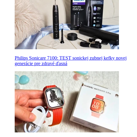
Philips Sonicare 7100: TEST sonickej zubnej kefky novej
generácie pre zdravé ďasná