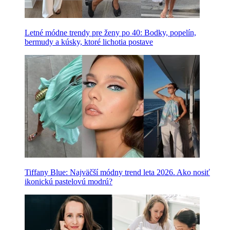
Letné módne trendy pre ženy po 40: Bodky, popelín,
bermudy a kúsky, ktoré lichotia postave
Tiffany Blue: Najväčší módny trend leta 2026. Ako nosiť
ikonickú pastelovú modrú?