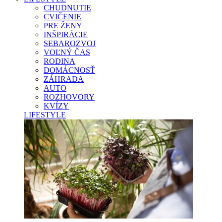
CHUDNUTIE
CVIČENIE
PRE ŽENY
INŠPIRÁCIE
SEBAROZVOJ
VOĽNÝ ČAS
RODINA
DOMÁCNOSŤ
ZÁHRADA
AUTO
ROZHOVORY
KVÍZY
LIFESTYLE