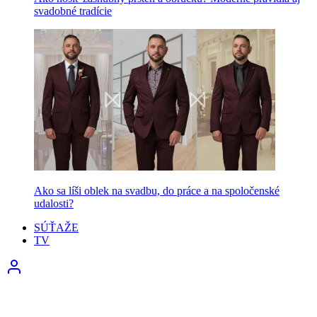
svadobné tradície
Ako sa líši oblek na svadbu, do práce a na spoločenské
udalosti?
SÚŤAŽE
TV