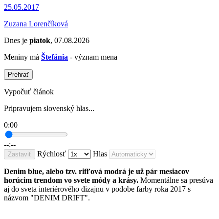
25.05.2017
Zuzana Lorenčíková
Dnes je
piatok
, 07.08.2026
Meniny má
Štefánia
- význam mena
Prehrať
Vypočuť článok
Pripravujem slovenský hlas...
0:00
--:--
Rýchlosť
Hlas
Zastaviť
Denim blue, alebo tzv. rifľová modrá je už pár mesiacov
horúcim trendom vo svete módy a krásy.
Momentálne sa presúva
aj do sveta interiérového dizajnu v podobe farby roka 2017 s
názvom "DENIM DRIFT".