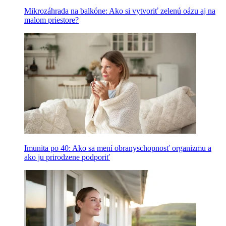
Mikrozáhrada na balkóne: Ako si vytvoriť zelenú oázu aj na
malom priestore?
Imunita po 40: Ako sa mení obranyschopnosť organizmu a
ako ju prirodzene podporiť