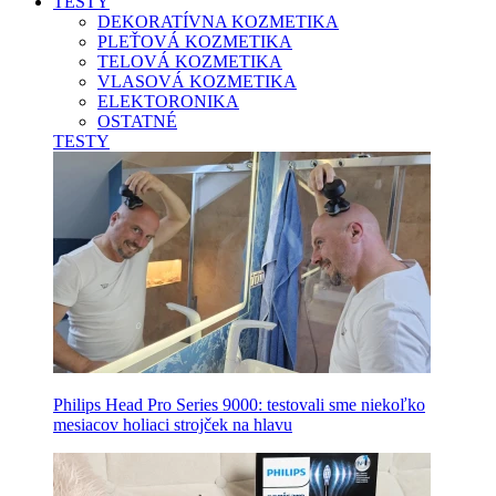
TESTY
DEKORATÍVNA KOZMETIKA
PLEŤOVÁ KOZMETIKA
TELOVÁ KOZMETIKA
VLASOVÁ KOZMETIKA
ELEKTORONIKA
OSTATNÉ
TESTY
Philips Head Pro Series 9000: testovali sme niekoľko
mesiacov holiaci strojček na hlavu