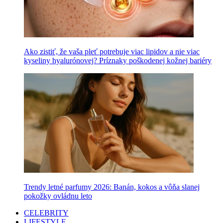
Ako zistiť, že vaša pleť potrebuje viac lipidov a nie viac
kyseliny hyalurónovej? Príznaky poškodenej kožnej bariéry
Trendy letné parfumy 2026: Banán, kokos a vôňa slanej
pokožky ovládnu leto
CELEBRITY
LIFESTYLE