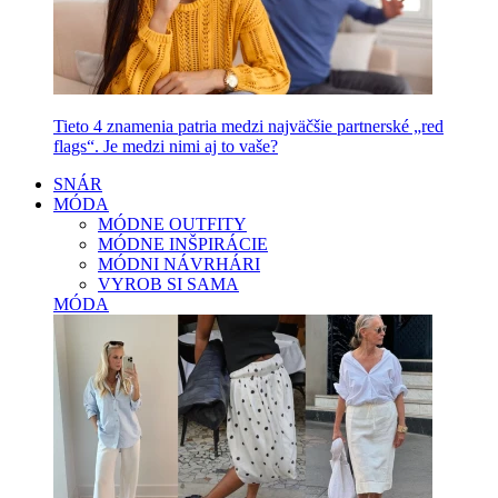
Tieto 4 znamenia patria medzi najväčšie partnerské „red
flags“. Je medzi nimi aj to vaše?
SNÁR
MÓDA
MÓDNE OUTFITY
MÓDNE INŠPIRÁCIE
MÓDNI NÁVRHÁRI
VYROB SI SAMA
MÓDA