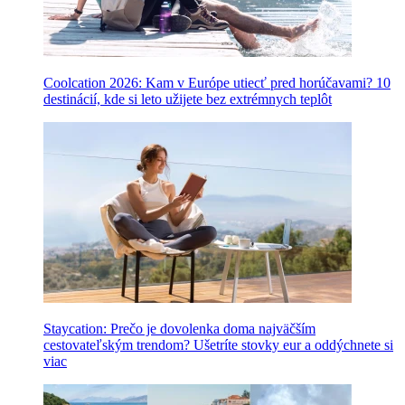
Coolcation 2026: Kam v Európe utiecť pred horúčavami? 10
destinácií, kde si leto užijete bez extrémnych teplôt
Staycation: Prečo je dovolenka doma najväčším
cestovateľským trendom? Ušetríte stovky eur a oddýchnete si
viac