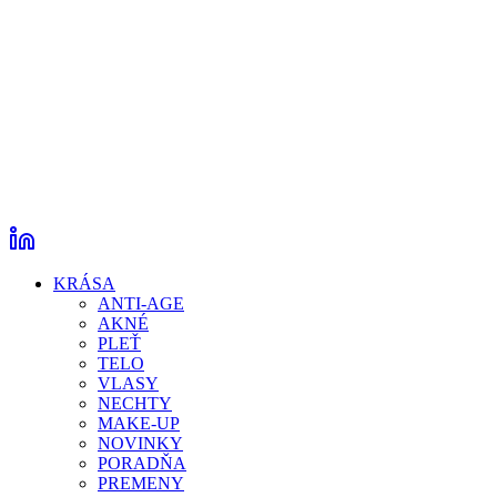
KRÁSA
ANTI-AGE
AKNÉ
PLEŤ
TELO
VLASY
NECHTY
MAKE-UP
NOVINKY
PORADŇA
PREMENY