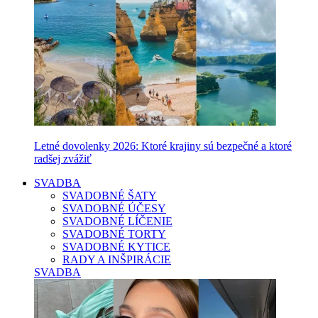
Letné dovolenky 2026: Ktoré krajiny sú bezpečné a ktoré
radšej zvážiť
SVADBA
SVADOBNÉ ŠATY
SVADOBNÉ ÚČESY
SVADOBNÉ LÍČENIE
SVADOBNÉ TORTY
SVADOBNÉ KYTICE
RADY A INŠPIRÁCIE
SVADBA