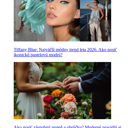
Tiffany Blue: Najväčší módny trend leta 2026. Ako nosiť
ikonickú pastelovú modrú?
Ako nosiť zásnubný prsteň a obrúčku? Moderné pravidlá aj