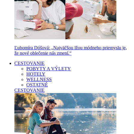
Ľubomíra Dóšová: „Najväčšou lžou módneho priemyslu je,
že nové oblečenie nás zmení.“
CESTOVANIE
POBYTY A VÝLETY
HOTELY
WELLNESS
OSTATNÉ
CESTOVANIE