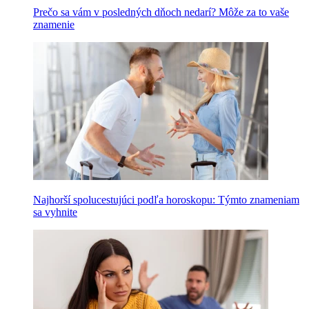
Prečo sa vám v posledných dňoch nedarí? Môže za to vaše
znamenie
Najhorší spolucestujúci podľa horoskopu: Týmto znameniam
sa vyhnite