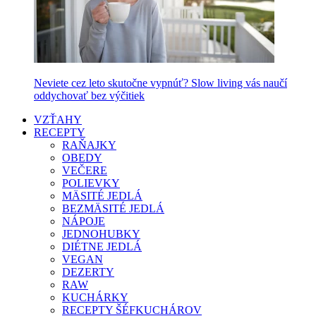
Neviete cez leto skutočne vypnúť? Slow living vás naučí
oddychovať bez výčitiek
VZŤAHY
RECEPTY
RAŇAJKY
OBEDY
VEČERE
POLIEVKY
MÄSITÉ JEDLÁ
BEZMÄSITÉ JEDLÁ
NÁPOJE
JEDNOHUBKY
DIÉTNE JEDLÁ
VEGAN
DEZERTY
RAW
KUCHÁRKY
RECEPTY ŠÉFKUCHÁROV