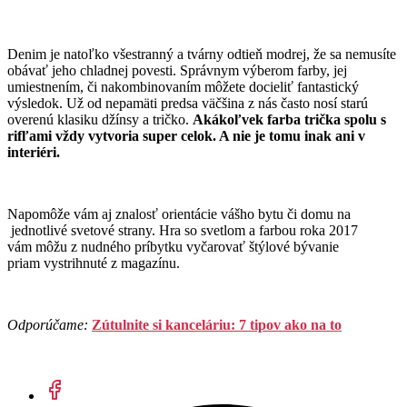
Denim je natoľko všestranný a tvárny odtieň modrej, že sa nemusíte
obávať jeho chladnej povesti. Správnym výberom farby, jej
umiestnením, či nakombinovaním môžete docieliť fantastický
výsledok. Už od nepamäti predsa väčšina z nás často nosí starú
overenú klasiku džínsy a tričko.
Akákoľvek farba trička spolu s
rifľami vždy vytvoria super celok. A nie je tomu inak ani v
interiéri.
Napomôže vám aj znalosť orientácie vášho bytu či domu na
jednotlivé svetové strany. Hra so svetlom a farbou roka 2017
vám môžu z nudného príbytku vyčarovať štýlové bývanie
priam vystrihnuté z magazínu.
Odporúčame:
Zútulnite si kanceláriu: 7 tipov ako na to