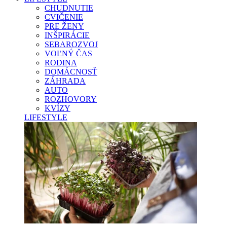
CHUDNUTIE
CVIČENIE
PRE ŽENY
INŠPIRÁCIE
SEBAROZVOJ
VOĽNÝ ČAS
RODINA
DOMÁCNOSŤ
ZÁHRADA
AUTO
ROZHOVORY
KVÍZY
LIFESTYLE