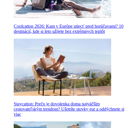
Coolcation 2026: Kam v Európe utiecť pred horúčavami? 10
destinácií, kde si leto užijete bez extrémnych teplôt
Staycation: Prečo je dovolenka doma najväčším
cestovateľským trendom? Ušetríte stovky eur a oddýchnete si
viac