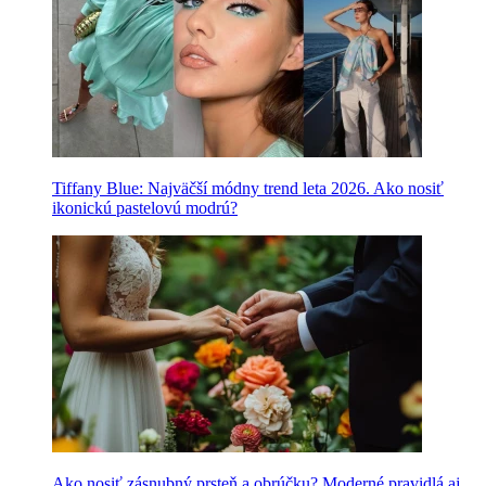
Tiffany Blue: Najväčší módny trend leta 2026. Ako nosiť
ikonickú pastelovú modrú?
Ako nosiť zásnubný prsteň a obrúčku? Moderné pravidlá aj