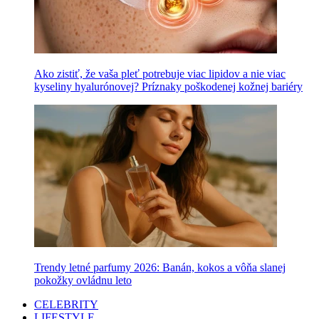
Ako zistiť, že vaša pleť potrebuje viac lipidov a nie viac
kyseliny hyalurónovej? Príznaky poškodenej kožnej bariéry
Trendy letné parfumy 2026: Banán, kokos a vôňa slanej
pokožky ovládnu leto
CELEBRITY
LIFESTYLE