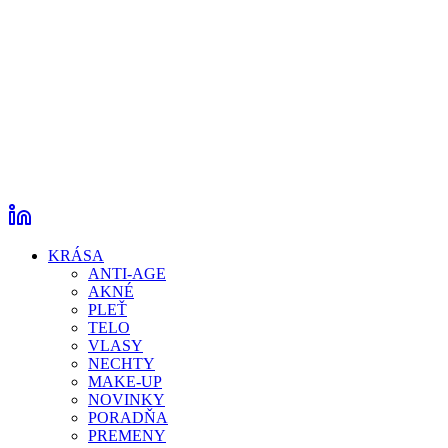
KRÁSA
ANTI-AGE
AKNÉ
PLEŤ
TELO
VLASY
NECHTY
MAKE-UP
NOVINKY
PORADŇA
PREMENY