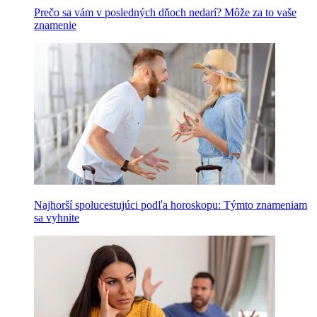
Prečo sa vám v posledných dňoch nedarí? Môže za to vaše
znamenie
Najhorší spolucestujúci podľa horoskopu: Týmto znameniam
sa vyhnite