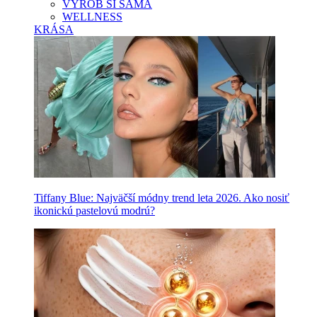
VYROB SI SAMA
WELLNESS
KRÁSA
Tiffany Blue: Najväčší módny trend leta 2026. Ako nosiť
ikonickú pastelovú modrú?