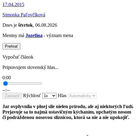
17.04.2015
Simonka Paľovčíková
Dnes je
štvrtok
, 06.08.2026
Meniny má
Jozefína
- význam mena
Prehrať
Vypočuť článok
Pripravujem slovenský hlas...
0:00
--:--
Rýchlosť
Hlas
Zastaviť
Jar ovplyvnila v plnej sile nielen prírodu, ale aj niektorých ľudí.
Prejavuje sa to najmä ustavičným kýchaním, upchatým nosom
či podráždenou nosovou sliznicou, ktorá sa nie a nie upokojiť.