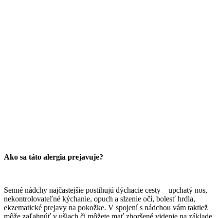
Ako sa táto alergia prejavuje?
Senné nádchy najčastejšie postihujú dýchacie cesty – upchatý nos,
nekontrolovateľné kýchanie, opuch a slzenie očí, bolesť hrdla,
ekzematické prejavy na pokožke. V spojení s nádchou vám taktiež
môže zaľahnúť v ušiach či môžete mať zhoršené videnie na základe