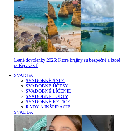
Letné dovolenky 2026: Ktoré krajiny sú bezpečné a ktoré
radšej zvážiť
SVADBA
SVADOBNÉ ŠATY
SVADOBNÉ ÚČESY
SVADOBNÉ LÍČENIE
SVADOBNÉ TORTY
SVADOBNÉ KYTICE
RADY A INŠPIRÁCIE
SVADBA