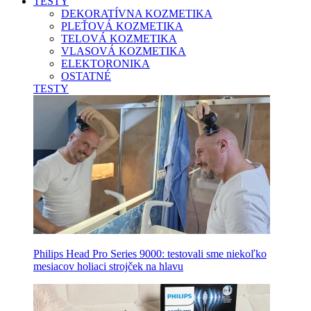
TESTY
DEKORATÍVNA KOZMETIKA
PLEŤOVÁ KOZMETIKA
TELOVÁ KOZMETIKA
VLASOVÁ KOZMETIKA
ELEKTORONIKA
OSTATNÉ
TESTY
Philips Head Pro Series 9000: testovali sme niekoľko
mesiacov holiaci strojček na hlavu