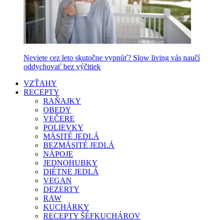
Neviete cez leto skutočne vypnúť? Slow living vás naučí
oddychovať bez výčitiek
VZŤAHY
RECEPTY
RAŇAJKY
OBEDY
VEČERE
POLIEVKY
MÄSITÉ JEDLÁ
BEZMÄSITÉ JEDLÁ
NÁPOJE
JEDNOHUBKY
DIÉTNE JEDLÁ
VEGAN
DEZERTY
RAW
KUCHÁRKY
RECEPTY ŠÉFKUCHÁROV