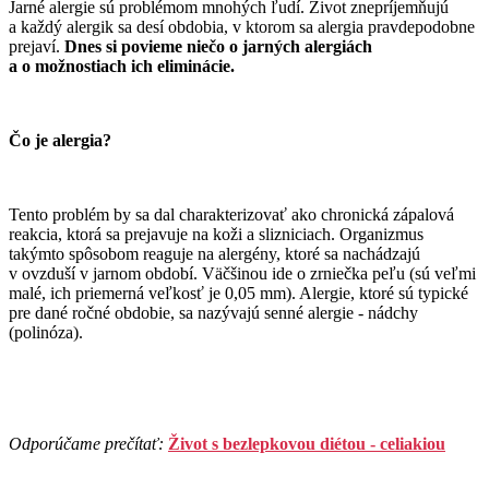
Jarné alergie sú problémom mnohých ľudí. Život znepríjemňujú
a každý alergik sa desí obdobia, v ktorom sa alergia pravdepodobne
prejaví.
Dnes si povieme niečo o jarných alergiách
a o možnostiach ich eliminácie.
Čo je alergia?
Tento problém by sa dal charakterizovať ako chronická zápalová
reakcia, ktorá sa prejavuje na koži a slizniciach. Organizmus
takýmto spôsobom reaguje na alergény, ktoré sa nachádzajú
v ovzduší v jarnom období. Väčšinou ide o zrniečka peľu (sú veľmi
malé, ich priemerná veľkosť je 0,05 mm). Alergie, ktoré sú typické
pre dané ročné obdobie, sa nazývajú senné alergie - nádchy
(polinóza).
Odporúčame prečítať:
Život s bezlepkovou diétou - celiakiou