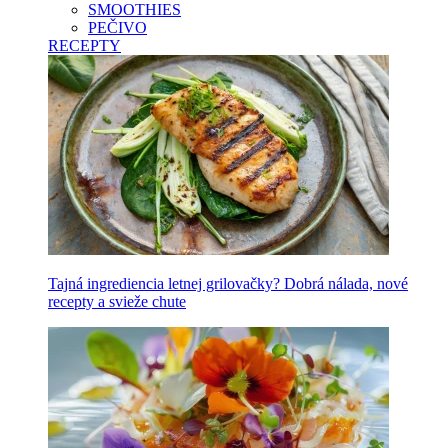
SMOOTHIES
PEČIVO
RECEPTY
Tajná ingrediencia letnej grilovačky? Dobrá nálada, nové
recepty a svieže chute