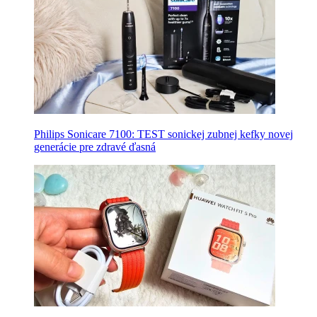
Philips Sonicare 7100: TEST sonickej zubnej kefky novej
generácie pre zdravé ďasná