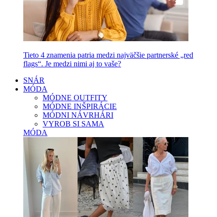
Tieto 4 znamenia patria medzi najväčšie partnerské „red
flags“. Je medzi nimi aj to vaše?
SNÁR
MÓDA
MÓDNE OUTFITY
MÓDNE INŠPIRÁCIE
MÓDNI NÁVRHÁRI
VYROB SI SAMA
MÓDA