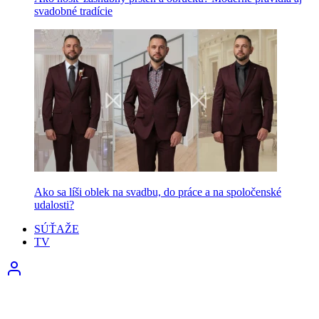
svadobné tradície
Ako sa líši oblek na svadbu, do práce a na spoločenské
udalosti?
SÚŤAŽE
TV