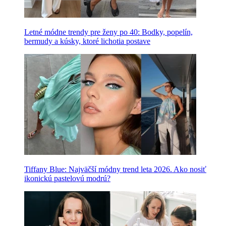
Letné módne trendy pre ženy po 40: Bodky, popelín,
bermudy a kúsky, ktoré lichotia postave
Tiffany Blue: Najväčší módny trend leta 2026. Ako nosiť
ikonickú pastelovú modrú?