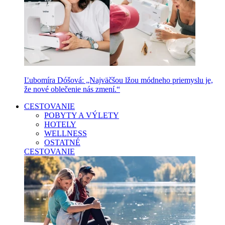
Ľubomíra Dóšová: „Najväčšou lžou módneho priemyslu je,
že nové oblečenie nás zmení.“
CESTOVANIE
POBYTY A VÝLETY
HOTELY
WELLNESS
OSTATNÉ
CESTOVANIE