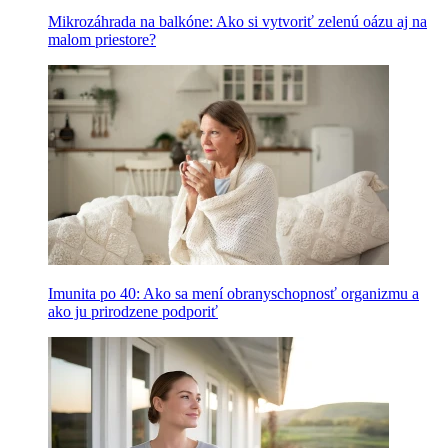
Mikrozáhrada na balkóne: Ako si vytvoriť zelenú oázu aj na
malom priestore?
Imunita po 40: Ako sa mení obranyschopnosť organizmu a
ako ju prirodzene podporiť