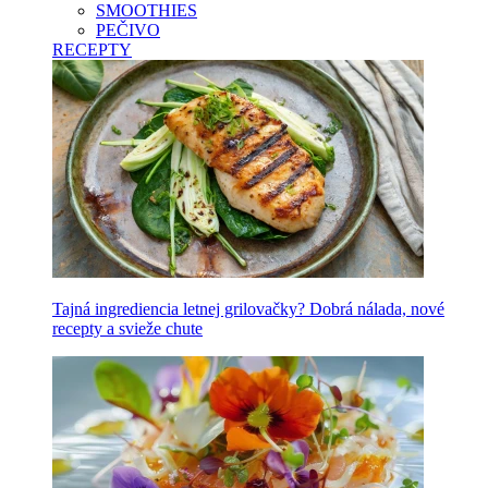
SMOOTHIES
PEČIVO
RECEPTY
Tajná ingrediencia letnej grilovačky? Dobrá nálada, nové
recepty a svieže chute