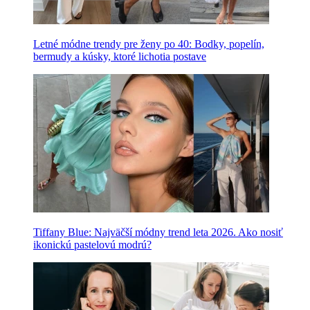
Letné módne trendy pre ženy po 40: Bodky, popelín,
bermudy a kúsky, ktoré lichotia postave
Tiffany Blue: Najväčší módny trend leta 2026. Ako nosiť
ikonickú pastelovú modrú?