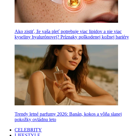
Ako zistiť, že vaša pleť potrebuje viac lipidov a nie viac
kyseliny hyalurónovej? Príznaky poškodenej kožnej bariéry
Trendy letné parfumy 2026: Banán, kokos a vôňa slanej
pokožky ovládnu leto
CELEBRITY
LIFESTYLE