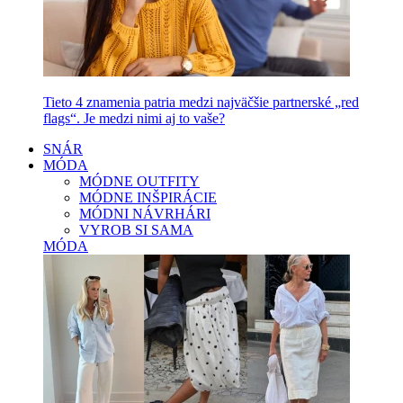
Tieto 4 znamenia patria medzi najväčšie partnerské „red
flags“. Je medzi nimi aj to vaše?
SNÁR
MÓDA
MÓDNE OUTFITY
MÓDNE INŠPIRÁCIE
MÓDNI NÁVRHÁRI
VYROB SI SAMA
MÓDA