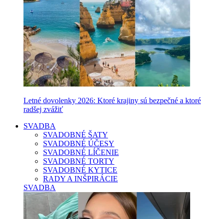
Letné dovolenky 2026: Ktoré krajiny sú bezpečné a ktoré
radšej zvážiť
SVADBA
SVADOBNÉ ŠATY
SVADOBNÉ ÚČESY
SVADOBNÉ LÍČENIE
SVADOBNÉ TORTY
SVADOBNÉ KYTICE
RADY A INŠPIRÁCIE
SVADBA