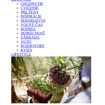
CHUDNUTIE
CVIČENIE
PRE ŽENY
INŠPIRÁCIE
SEBAROZVOJ
VOĽNÝ ČAS
RODINA
DOMÁCNOSŤ
ZÁHRADA
AUTO
ROZHOVORY
KVÍZY
LIFESTYLE