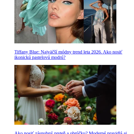
Tiffany Blue: Najväčší módny trend leta 2026. Ako nosiť
ikonickú pastelovú modrú?
Ako nosiť zásnubný prsteň a obrúčku? Moderné pravidlá aj