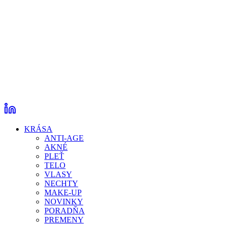
KRÁSA
ANTI-AGE
AKNÉ
PLEŤ
TELO
VLASY
NECHTY
MAKE-UP
NOVINKY
PORADŇA
PREMENY