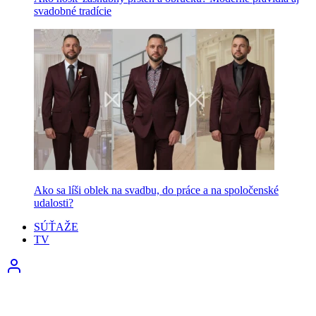
svadobné tradície
Ako sa líši oblek na svadbu, do práce a na spoločenské
udalosti?
SÚŤAŽE
TV