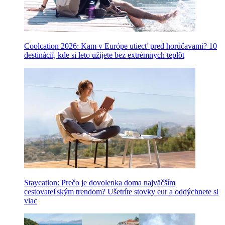
Coolcation 2026: Kam v Európe utiecť pred horúčavami? 10
destinácií, kde si leto užijete bez extrémnych teplôt
Staycation: Prečo je dovolenka doma najväčším
cestovateľským trendom? Ušetríte stovky eur a oddýchnete si
viac