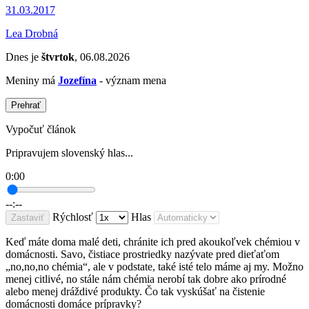
31.03.2017
Lea Drobná
Dnes je
štvrtok
, 06.08.2026
Meniny má
Jozefína
- význam mena
Prehrať
Vypočuť článok
Pripravujem slovenský hlas...
0:00
--:--
Rýchlosť
Hlas
Zastaviť
Keď máte doma malé deti, chránite ich pred akoukoľvek chémiou v
domácnosti. Savo, čistiace prostriedky nazývate pred dieťaťom
„no,no,no chémia“, ale v podstate, také isté telo máme aj my. Možno
menej citlivé, no stále nám chémia nerobí tak dobre ako prírodné
alebo menej dráždivé produkty. Čo tak vyskúšať na čistenie
domácnosti domáce prípravky?