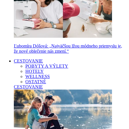
Ľubomíra Dóšová: „Najväčšou lžou módneho priemyslu je,
že nové oblečenie nás zmení.“
CESTOVANIE
POBYTY A VÝLETY
HOTELY
WELLNESS
OSTATNÉ
CESTOVANIE