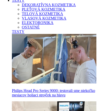
TESTY
DEKORATÍVNA KOZMETIKA
PLEŤOVÁ KOZMETIKA
TELOVÁ KOZMETIKA
VLASOVÁ KOZMETIKA
ELEKTORONIKA
OSTATNÉ
TESTY
Philips Head Pro Series 9000: testovali sme niekoľko
mesiacov holiaci strojček na hlavu