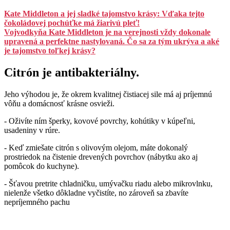
Kate Middleton a jej sladké tajomstvo krásy: Vďaka tejto
čokoládovej pochúťke má žiarivú pleť!
Vojvodkyňa Kate Middleton je na verejnosti vždy dokonale
upravená a perfektne nastylovaná. Čo sa za tým ukrýva a aké
je tajomstvo toľkej krásy?
Citrón je antibakteriálny.
Jeho výhodou je, že okrem kvalitnej čistiacej sile má aj príjemnú
vôňu a domácnosť krásne osvieži.
- Oživíte ním šperky, kovové povrchy, kohútiky v kúpeľni,
usadeniny v rúre.
- Keď zmiešate citrón s olivovým olejom, máte dokonalý
prostriedok na čistenie drevených povrchov (nábytku ako aj
pomôcok do kuchyne).
- Šťavou pretrite chladničku, umývačku riadu alebo mikrovlnku,
nielenže všetko dôkladne vyčistíte, no zároveň sa zbavíte
nepríjemného pachu