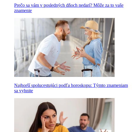
Prečo sa vám v posledných dňoch nedarí? Môže za to vaše
znamenie
Najhorší spolucestujúci podľa horoskopu: Týmto znameniam
sa vyhnite