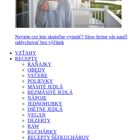
Neviete cez leto skutočne vypnúť? Slow living vás naučí
oddychovať bez výčitiek
VZŤAHY
RECEPTY
RAŇAJKY
OBEDY
VEČERE
POLIEVKY
MÄSITÉ JEDLÁ
BEZMÄSITÉ JEDLÁ
NÁPOJE
JEDNOHUBKY
DIÉTNE JEDLÁ
VEGAN
DEZERTY
RAW
KUCHÁRKY
RECEPTY ŠÉFKUCHÁROV