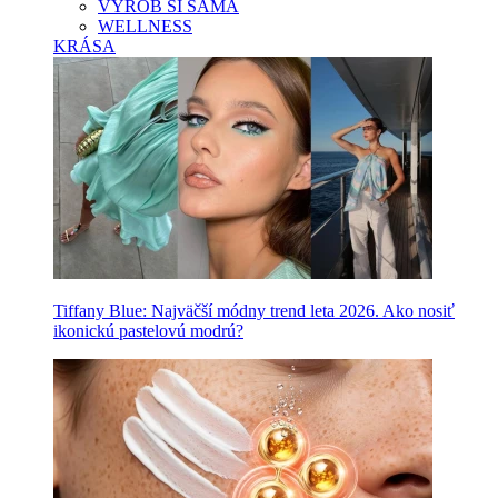
VYROB SI SAMA
WELLNESS
KRÁSA
Tiffany Blue: Najväčší módny trend leta 2026. Ako nosiť
ikonickú pastelovú modrú?