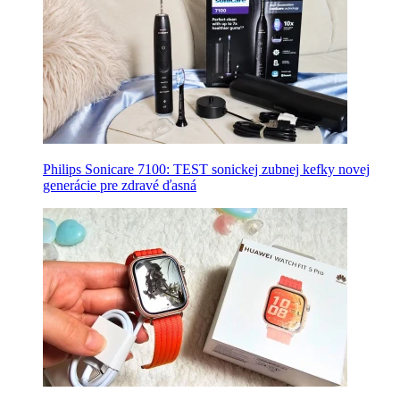
Philips Sonicare 7100: TEST sonickej zubnej kefky novej
generácie pre zdravé ďasná