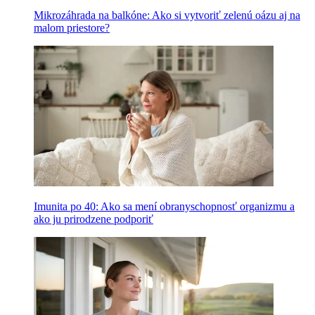
Mikrozáhrada na balkóne: Ako si vytvoriť zelenú oázu aj na
malom priestore?
Imunita po 40: Ako sa mení obranyschopnosť organizmu a
ako ju prirodzene podporiť