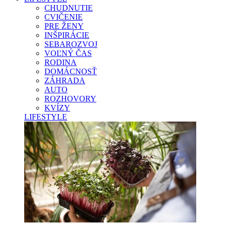
CHUDNUTIE
CVIČENIE
PRE ŽENY
INŠPIRÁCIE
SEBAROZVOJ
VOĽNÝ ČAS
RODINA
DOMÁCNOSŤ
ZÁHRADA
AUTO
ROZHOVORY
KVÍZY
LIFESTYLE