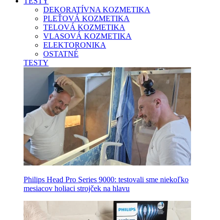
TESTY
DEKORATÍVNA KOZMETIKA
PLEŤOVÁ KOZMETIKA
TELOVÁ KOZMETIKA
VLASOVÁ KOZMETIKA
ELEKTORONIKA
OSTATNÉ
TESTY
Philips Head Pro Series 9000: testovali sme niekoľko
mesiacov holiaci strojček na hlavu