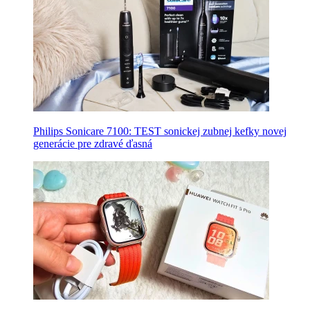
Philips Sonicare 7100: TEST sonickej zubnej kefky novej
generácie pre zdravé ďasná