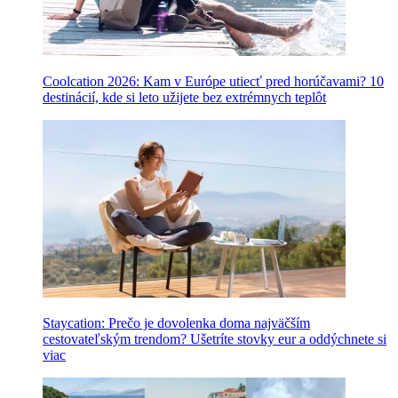
Coolcation 2026: Kam v Európe utiecť pred horúčavami? 10
destinácií, kde si leto užijete bez extrémnych teplôt
Staycation: Prečo je dovolenka doma najväčším
cestovateľským trendom? Ušetríte stovky eur a oddýchnete si
viac