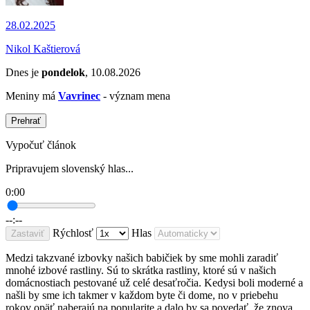
28.02.2025
Nikol Kaštierová
Dnes je
pondelok
, 10.08.2026
Meniny má
Vavrinec
- význam mena
Prehrať
Vypočuť článok
Pripravujem slovenský hlas...
0:00
--:--
Rýchlosť
Hlas
Zastaviť
Medzi takzvané izbovky našich babičiek by sme mohli zaradiť
mnohé izbové rastliny. Sú to skrátka rastliny, ktoré sú v našich
domácnostiach pestované už celé desaťročia. Kedysi boli moderné a
našli by sme ich takmer v každom byte či dome, no v priebehu
rokov opäť naberajú na popularite a dalo by sa povedať, že znova