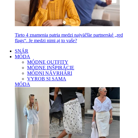
Tieto 4 znamenia patria medzi najväčšie partnerské „red
flags“. Je medzi nimi aj to vaše?
SNÁR
MÓDA
MÓDNE OUTFITY
MÓDNE INŠPIRÁCIE
MÓDNI NÁVRHÁRI
VYROB SI SAMA
MÓDA