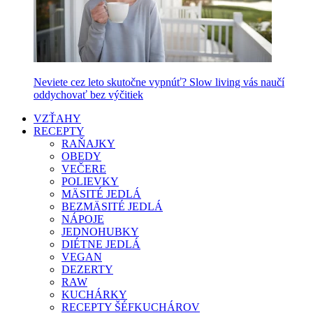
Neviete cez leto skutočne vypnúť? Slow living vás naučí
oddychovať bez výčitiek
VZŤAHY
RECEPTY
RAŇAJKY
OBEDY
VEČERE
POLIEVKY
MÄSITÉ JEDLÁ
BEZMÄSITÉ JEDLÁ
NÁPOJE
JEDNOHUBKY
DIÉTNE JEDLÁ
VEGAN
DEZERTY
RAW
KUCHÁRKY
RECEPTY ŠÉFKUCHÁROV