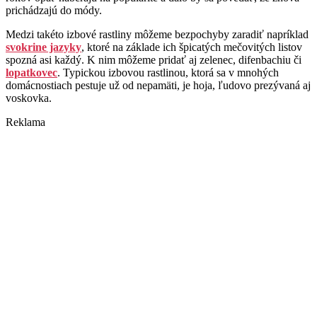
prichádzajú do módy.
Medzi takéto izbové rastliny môžeme bezpochyby zaradiť napríklad
svokrine jazyky
, ktoré na základe ich špicatých mečovitých listov
spozná asi každý. K nim môžeme pridať aj zelenec, difenbachiu či
lopatkovec
. Typickou izbovou rastlinou, ktorá sa v mnohých
domácnostiach pestuje už od nepamäti, je hoja, ľudovo prezývaná aj
voskovka.
Reklama