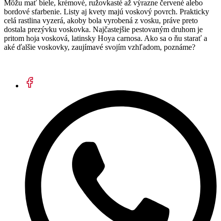
Môžu mať biele, krémové, ružovkasté až výrazne červené alebo
bordové sfarbenie. Listy aj kvety majú voskový povrch. Prakticky
celá rastlina vyzerá, akoby bola vyrobená z vosku, práve preto
dostala prezývku voskovka. Najčastejšie pestovaným druhom je
pritom hoja vosková, latinsky Hoya carnosa. Ako sa o ňu starať a
aké ďalšie voskovky, zaujímavé svojím vzhľadom, poznáme?