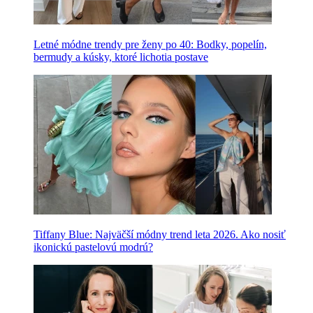
Letné módne trendy pre ženy po 40: Bodky, popelín,
bermudy a kúsky, ktoré lichotia postave
Tiffany Blue: Najväčší módny trend leta 2026. Ako nosiť
ikonickú pastelovú modrú?