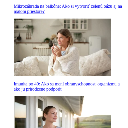
Mikrozáhrada na balkóne: Ako si vytvoriť zelenú oázu aj na
malom priestore?
Imunita po 40: Ako sa mení obranyschopnosť organizmu a
ako ju prirodzene podporiť