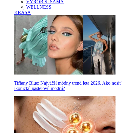
VYROB SI SAMA
WELLNESS
KRÁSA
Tiffany Blue: Najväčší módny trend leta 2026. Ako nosiť
ikonickú pastelovú modrú?