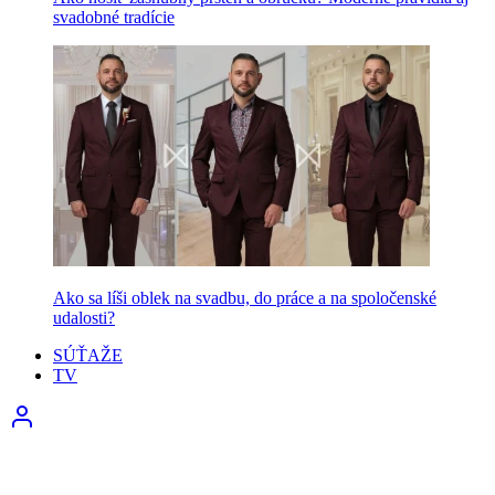
svadobné tradície
Ako sa líši oblek na svadbu, do práce a na spoločenské
udalosti?
SÚŤAŽE
TV