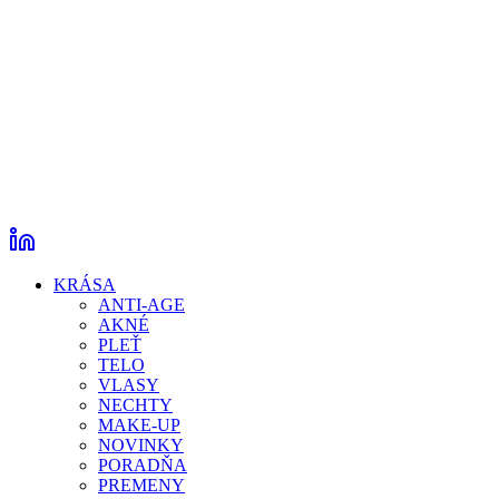
KRÁSA
ANTI-AGE
AKNÉ
PLEŤ
TELO
VLASY
NECHTY
MAKE-UP
NOVINKY
PORADŇA
PREMENY