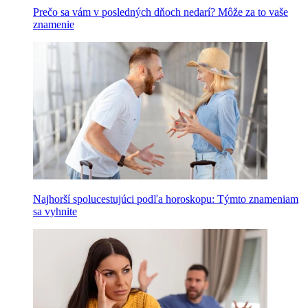
Prečo sa vám v posledných dňoch nedarí? Môže za to vaše
znamenie
Najhorší spolucestujúci podľa horoskopu: Týmto znameniam
sa vyhnite