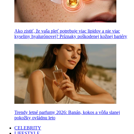
Ako zistiť, že vaša pleť potrebuje viac lipidov a nie viac
kyseliny hyalurónovej? Príznaky poškodenej kožnej bariéry
Trendy letné parfumy 2026: Banán, kokos a vôňa slanej
pokožky ovládnu leto
CELEBRITY
LIFESTYLE