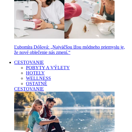
Ľubomíra Dóšová: „Najväčšou lžou módneho priemyslu je,
že nové oblečenie nás zmení.“
CESTOVANIE
POBYTY A VÝLETY
HOTELY
WELLNESS
OSTATNÉ
CESTOVANIE