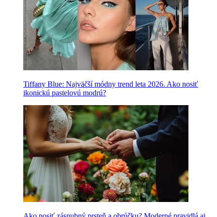
Tiffany Blue: Najväčší módny trend leta 2026. Ako nosiť
ikonickú pastelovú modrú?
Ako nosiť zásnubný prsteň a obrúčku? Moderné pravidlá aj