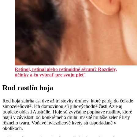
Retinol, retinal alebo retinoidné sérum? Rozdiely,
účinky a čo vybrať pre svoju pleť
Rod rastlín hoja
Rod hoja zahŕňa asi dve až tri stovky druhov, ktoré patria do čeľade
zimozeleňovité. Ich domovinou sú juhovýchodné časti Ázie aj
tropické oblasti Austrálie. Hoje sú zvyčajne popínavé rastliny, ktoré
majú v závislosti od konkrétneho druhu mäsité hrubšie zelené listy
rôzneho tvaru. Voňavé hviezdicové kvety sú usporiadané v
okolíkoch.