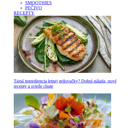
SMOOTHIES
PEČIVO
RECEPTY
Tajná ingrediencia letnej grilovačky? Dobrá nálada, nové
recepty a svieže chute