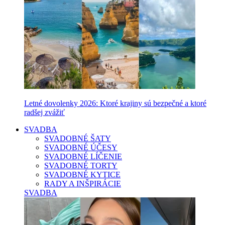
Letné dovolenky 2026: Ktoré krajiny sú bezpečné a ktoré
radšej zvážiť
SVADBA
SVADOBNÉ ŠATY
SVADOBNÉ ÚČESY
SVADOBNÉ LÍČENIE
SVADOBNÉ TORTY
SVADOBNÉ KYTICE
RADY A INŠPIRÁCIE
SVADBA