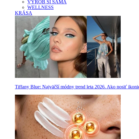
VYROB SI SAMA
WELLNESS
KRÁSA
Tiffany Blue: Najväčší módny trend leta 2026. Ako nosiť ikon