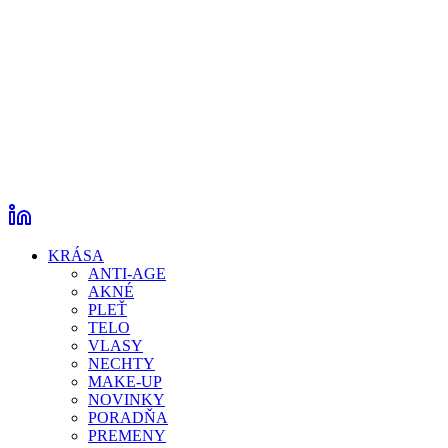
KRÁSA
ANTI-AGE
AKNÉ
PLEŤ
TELO
VLASY
NECHTY
MAKE-UP
NOVINKY
PORADŇA
PREMENY