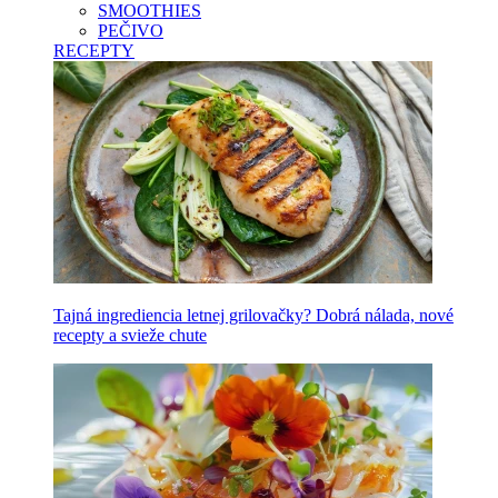
SMOOTHIES
PEČIVO
RECEPTY
Tajná ingrediencia letnej grilovačky? Dobrá nálada, nové
recepty a svieže chute