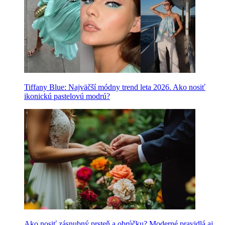
Tiffany Blue: Najväčší módny trend leta 2026. Ako nosiť
ikonickú pastelovú modrú?
Ako nosiť zásnubný prsteň a obrúčku? Moderné pravidlá aj