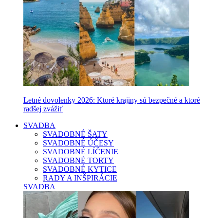
Letné dovolenky 2026: Ktoré krajiny sú bezpečné a ktoré
radšej zvážiť
SVADBA
SVADOBNÉ ŠATY
SVADOBNÉ ÚČESY
SVADOBNÉ LÍČENIE
SVADOBNÉ TORTY
SVADOBNÉ KYTICE
RADY A INŠPIRÁCIE
SVADBA