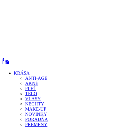
KRÁSA
ANTI-AGE
AKNÉ
PLEŤ
TELO
VLASY
NECHTY
MAKE-UP
NOVINKY
PORADŇA
PREMENY