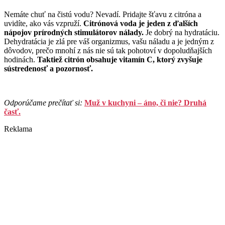
Nemáte chuť na čistú vodu? Nevadí. Pridajte šťavu z citróna a
uvidíte, ako vás vzpruží.
Citrónová voda je jeden z ďalších
nápojov prírodných stimulátorov nálady.
Je dobrý na hydratáciu.
Dehydratácia je zlá pre váš organizmus, vašu náladu a je jedným z
dôvodov, prečo mnohí z nás nie sú tak pohotoví v dopoludňajších
hodinách.
Taktiež citrón obsahuje vitamín C, ktorý zvyšuje
sústredenosť a pozornosť.
Odporúčame prečítať si:
Muž v kuchyni – áno, či nie? Druhá
časť.
Reklama