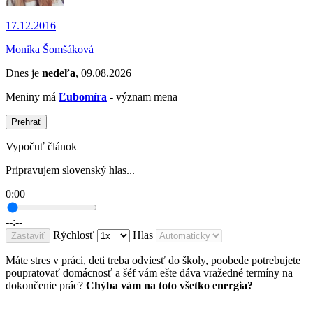
17.12.2016
Monika Šomšáková
Dnes je
nedeľa
, 09.08.2026
Meniny má
Ľubomíra
- význam mena
Prehrať
Vypočuť článok
Pripravujem slovenský hlas...
0:00
--:--
Rýchlosť
Hlas
Zastaviť
Máte stres v práci, deti treba odviesť do školy, poobede potrebujete
poupratovať domácnosť a šéf vám ešte dáva vražedné termíny na
dokončenie prác?
Chýba vám na toto všetko energia?