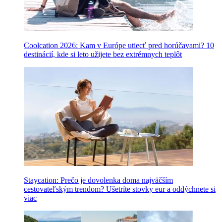
Coolcation 2026: Kam v Európe utiecť pred horúčavami? 10
destinácií, kde si leto užijete bez extrémnych teplôt
Staycation: Prečo je dovolenka doma najväčším
cestovateľským trendom? Ušetríte stovky eur a oddýchnete si
viac