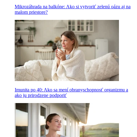
Mikrozáhrada na balkóne: Ako si vytvoriť zelenú oázu aj na
malom priestore?
Imunita po 40: Ako sa mení obranyschopnosť organizmu a
ako ju prirodzene podporiť