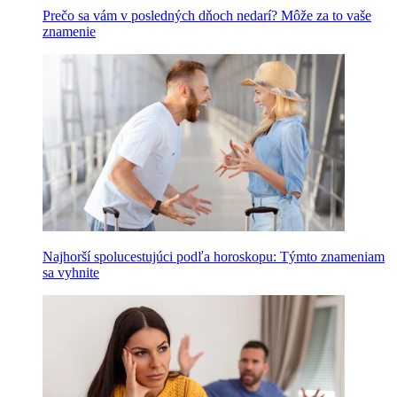
Prečo sa vám v posledných dňoch nedarí? Môže za to vaše
znamenie
Najhorší spolucestujúci podľa horoskopu: Týmto znameniam
sa vyhnite