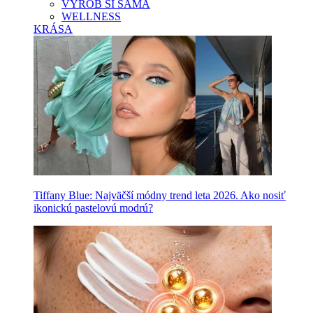
VYROB SI SAMA
WELLNESS
KRÁSA
Tiffany Blue: Najväčší módny trend leta 2026. Ako nosiť
ikonickú pastelovú modrú?