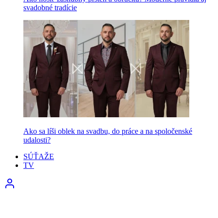
svadobné tradície
Ako sa líši oblek na svadbu, do práce a na spoločenské
udalosti?
SÚŤAŽE
TV