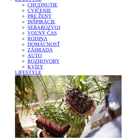
CHUDNUTIE
CVIČENIE
PRE ŽENY
INŠPIRÁCIE
SEBAROZVOJ
VOĽNÝ ČAS
RODINA
DOMÁCNOSŤ
ZÁHRADA
AUTO
ROZHOVORY
KVÍZY
LIFESTYLE