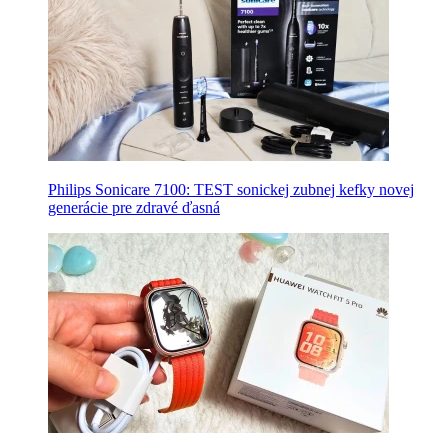
Philips Sonicare 7100: TEST sonickej zubnej kefky novej
generácie pre zdravé ďasná