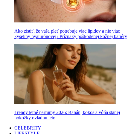
Ako zistiť, že vaša pleť potrebuje viac lipidov a nie viac
kyseliny hyalurónovej? Príznaky poškodenej kožnej bariéry
Trendy letné parfumy 2026: Banán, kokos a vôňa slanej
pokožky ovládnu leto
CELEBRITY
LIFESTYLE