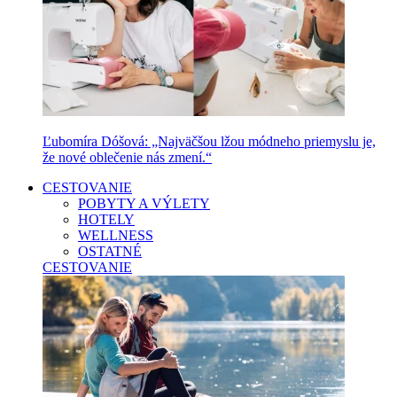
Ľubomíra Dóšová: „Najväčšou lžou módneho priemyslu je,
že nové oblečenie nás zmení.“
CESTOVANIE
POBYTY A VÝLETY
HOTELY
WELLNESS
OSTATNÉ
CESTOVANIE