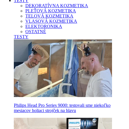
TESTY
DEKORATÍVNA KOZMETIKA
PLEŤOVÁ KOZMETIKA
TELOVÁ KOZMETIKA
VLASOVÁ KOZMETIKA
ELEKTORONIKA
OSTATNÉ
TESTY
Philips Head Pro Series 9000: testovali sme niekoľko
mesiacov holiaci strojček na hlavu