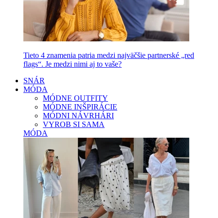
Tieto 4 znamenia patria medzi najväčšie partnerské „red
flags“. Je medzi nimi aj to vaše?
SNÁR
MÓDA
MÓDNE OUTFITY
MÓDNE INŠPIRÁCIE
MÓDNI NÁVRHÁRI
VYROB SI SAMA
MÓDA