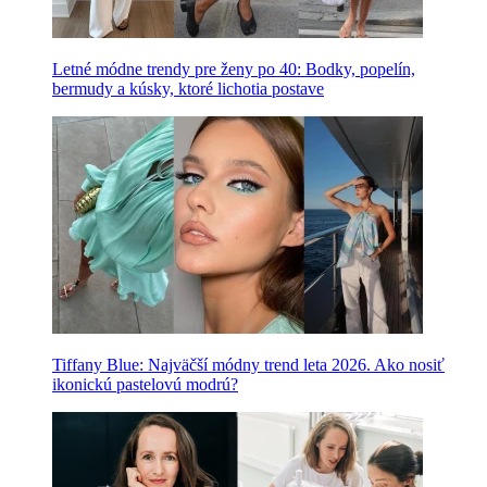
Letné módne trendy pre ženy po 40: Bodky, popelín,
bermudy a kúsky, ktoré lichotia postave
Tiffany Blue: Najväčší módny trend leta 2026. Ako nosiť
ikonickú pastelovú modrú?