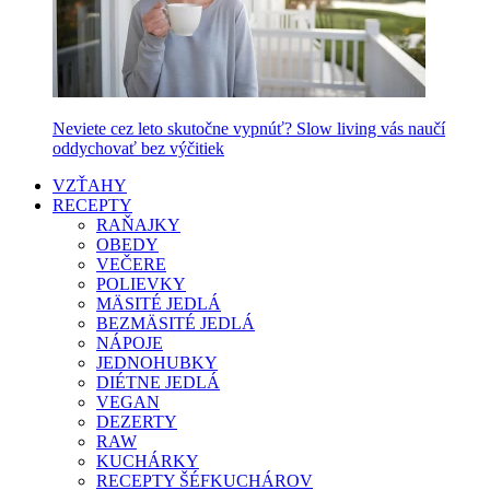
Neviete cez leto skutočne vypnúť? Slow living vás naučí
oddychovať bez výčitiek
VZŤAHY
RECEPTY
RAŇAJKY
OBEDY
VEČERE
POLIEVKY
MÄSITÉ JEDLÁ
BEZMÄSITÉ JEDLÁ
NÁPOJE
JEDNOHUBKY
DIÉTNE JEDLÁ
VEGAN
DEZERTY
RAW
KUCHÁRKY
RECEPTY ŠÉFKUCHÁROV