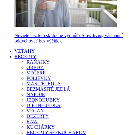
Neviete cez leto skutočne vypnúť? Slow living vás naučí
oddychovať bez výčitiek
VZŤAHY
RECEPTY
RAŇAJKY
OBEDY
VEČERE
POLIEVKY
MÄSITÉ JEDLÁ
BEZMÄSITÉ JEDLÁ
NÁPOJE
JEDNOHUBKY
DIÉTNE JEDLÁ
VEGAN
DEZERTY
RAW
KUCHÁRKY
RECEPTY ŠÉFKUCHÁROV