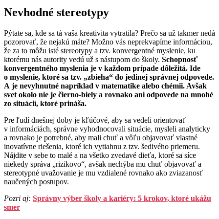
Nevhodné stereotypy
Pýtate sa, kde sa tá vaša kreativita vytratila? Prečo sa už takmer nedá
pozorovať, že nejakú máte? Možno vás neprekvapíme informáciou,
že za to môžu isté stereotypy a tzv. konvergentné myslenie, ku
ktorému nás autority vedú už s nástupom do školy.
Schopnosť
konvergentného myslenia je v každom prípade dôležitá. Ide
o myslenie, ktoré sa tzv. „zbieha“ do jedinej správnej odpovede.
A je nevyhnutné napríklad v matematike alebo chémii. Avšak
svet okolo nie je čierno-biely a rovnako ani odpovede na mnohé
zo situácií, ktoré prináša.
Pre ľudí dnešnej doby je kľúčové, aby sa vedeli orientovať
v informáciách, správne vyhodnocovali situácie, mysleli analyticky
a rovnako je potrebné, aby mali chuť a vôľu objavovať vlastné
inovatívne riešenia, ktoré ich vytiahnu z tzv. šedivého priemeru.
Nájdite v sebe to malé a na všetko zvedavé dieťa, ktoré sa síce
niekedy správa „rizikovo“, avšak nechýba mu chuť objavovať a
stereotypné uvažovanie je mu vzdialené rovnako ako zviazanosť
naučených postupov.
Pozri aj:
Správny výber školy a kariéry: 5 krokov, ktoré ukážu
smer