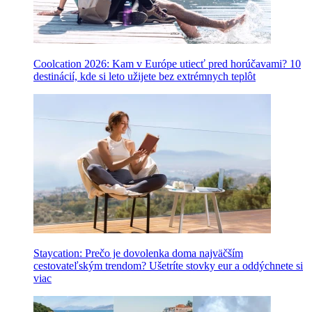
Coolcation 2026: Kam v Európe utiecť pred horúčavami? 10
destinácií, kde si leto užijete bez extrémnych teplôt
Staycation: Prečo je dovolenka doma najväčším
cestovateľským trendom? Ušetríte stovky eur a oddýchnete si
viac