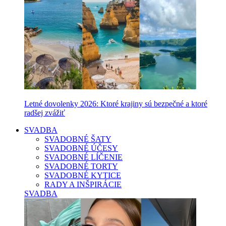
Letné dovolenky 2026: Ktoré krajiny sú bezpečné a ktoré
radšej zvážiť
SVADBA
SVADOBNÉ ŠATY
SVADOBNÉ ÚČESY
SVADOBNÉ LÍČENIE
SVADOBNÉ TORTY
SVADOBNÉ KYTICE
RADY A INŠPIRÁCIE
SVADBA