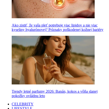
Ako zistiť, že vaša pleť potrebuje viac lipidov a nie viac
kyseliny hyalurónovej? Príznaky poškodenej kožnej bariéry
Trendy letné parfumy 2026: Banán, kokos a vôňa slanej
pokožky ovládnu leto
CELEBRITY
LIFESTYLE