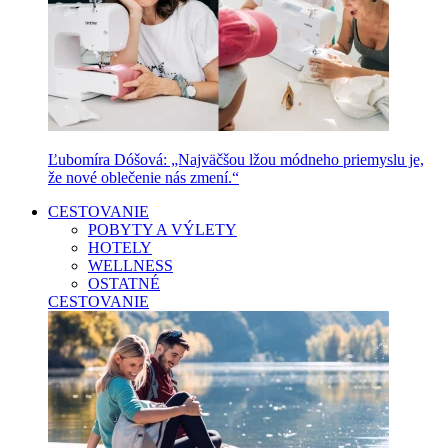
Ľubomíra Dóšová: „Najväčšou lžou módneho priemyslu je,
že nové oblečenie nás zmení.“
CESTOVANIE
POBYTY A VÝLETY
HOTELY
WELLNESS
OSTATNÉ
CESTOVANIE