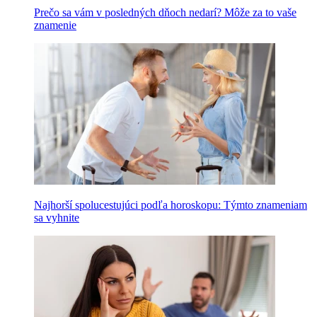
Prečo sa vám v posledných dňoch nedarí? Môže za to vaše
znamenie
Najhorší spolucestujúci podľa horoskopu: Týmto znameniam
sa vyhnite