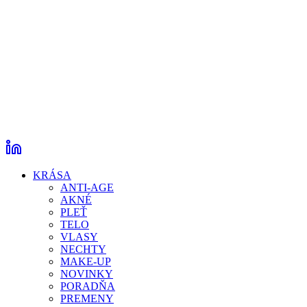
KRÁSA
ANTI-AGE
AKNÉ
PLEŤ
TELO
VLASY
NECHTY
MAKE-UP
NOVINKY
PORADŇA
PREMENY