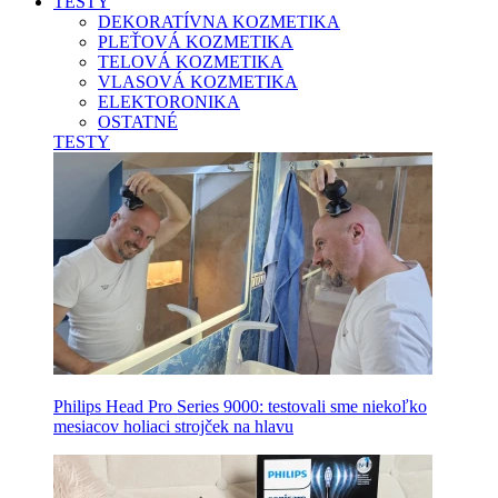
TESTY
DEKORATÍVNA KOZMETIKA
PLEŤOVÁ KOZMETIKA
TELOVÁ KOZMETIKA
VLASOVÁ KOZMETIKA
ELEKTORONIKA
OSTATNÉ
TESTY
Philips Head Pro Series 9000: testovali sme niekoľko
mesiacov holiaci strojček na hlavu