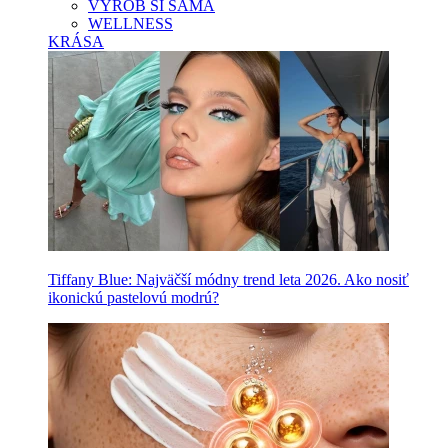
VYROB SI SAMA
WELLNESS
KRÁSA
Tiffany Blue: Najväčší módny trend leta 2026. Ako nosiť
ikonickú pastelovú modrú?