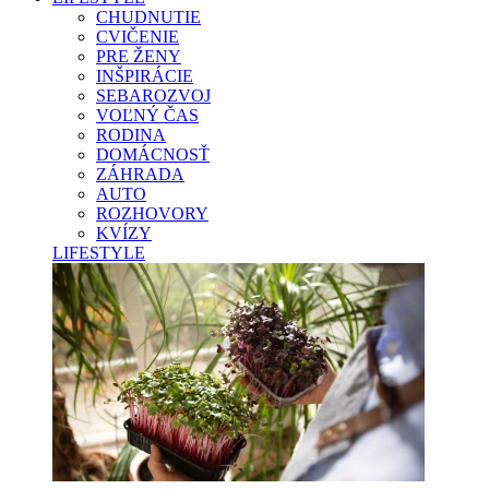
CHUDNUTIE
CVIČENIE
PRE ŽENY
INŠPIRÁCIE
SEBAROZVOJ
VOĽNÝ ČAS
RODINA
DOMÁCNOSŤ
ZÁHRADA
AUTO
ROZHOVORY
KVÍZY
LIFESTYLE