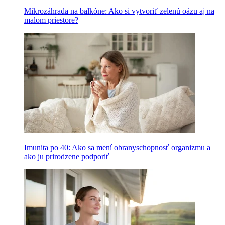
Mikrozáhrada na balkóne: Ako si vytvoriť zelenú oázu aj na
malom priestore?
Imunita po 40: Ako sa mení obranyschopnosť organizmu a
ako ju prirodzene podporiť