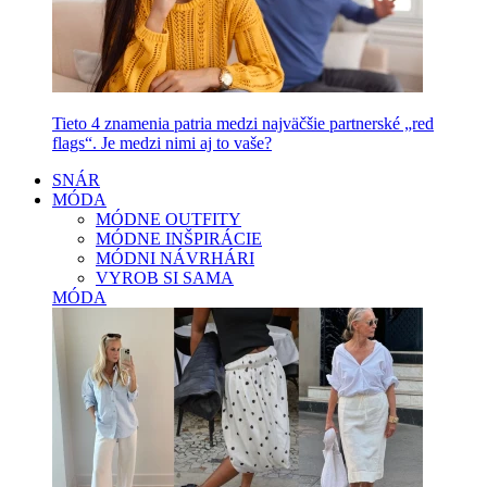
Tieto 4 znamenia patria medzi najväčšie partnerské „red
flags“. Je medzi nimi aj to vaše?
SNÁR
MÓDA
MÓDNE OUTFITY
MÓDNE INŠPIRÁCIE
MÓDNI NÁVRHÁRI
VYROB SI SAMA
MÓDA