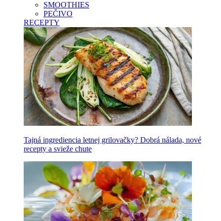
SMOOTHIES
PEČIVO
RECEPTY
Tajná ingrediencia letnej grilovačky? Dobrá nálada, nové
recepty a svieže chute