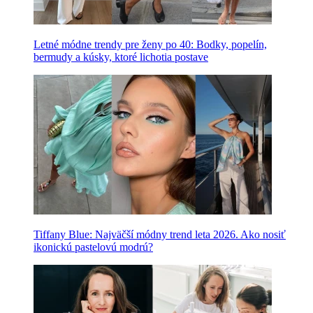
Letné módne trendy pre ženy po 40: Bodky, popelín,
bermudy a kúsky, ktoré lichotia postave
Tiffany Blue: Najväčší módny trend leta 2026. Ako nosiť
ikonickú pastelovú modrú?