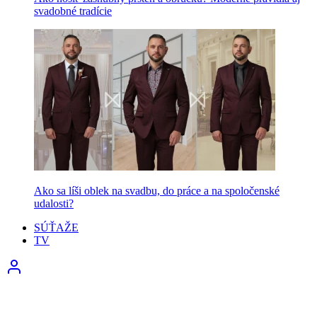
svadobné tradície
Ako sa líši oblek na svadbu, do práce a na spoločenské
udalosti?
SÚŤAŽE
TV