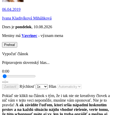
06.04.2019
Ivana Kladivíková Miháliková
Dnes je
pondelok
, 10.08.2026
Meniny má
Vavrinec
- význam mena
Prehrať
Vypočuť článok
Pripravujem slovenský hlas...
0:00
--:--
Rýchlosť
Hlas
Zastaviť
Pokiaľ ste klikli na článok s tým, že i tak nie ste kreatívny človek a
nič vám v tejto veci nepomôže, musíme vám oponovať. Nie je to
pravda!
A ak závidíte ľuďom, ktorí sršia nápadmi lusknutím
prstov a na každú situáciu nájdu vhodné riešenie, verte tomu,
že túto schopnosť máte aj vy, len ju treba oprášiť a možno aj