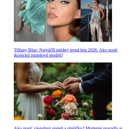
Tiffany Blue: Najväčší módny trend leta 2026. Ako nosiť
ikonickú pastelovú modrú?
Ako nosiť zásnubný prsteň a obrúčku? Moderné pravidlá aj