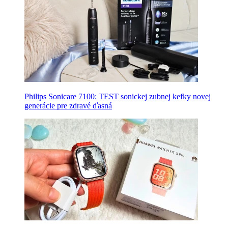
Philips Sonicare 7100: TEST sonickej zubnej kefky novej
generácie pre zdravé ďasná