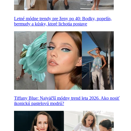
Letné módne trendy pre ženy po 40: Bodky, popelín,
bermudy a kúsky, ktoré lichotia postave
Tiffany Blue: Najväčší módny trend leta 2026. Ako nosiť
ikonickú pastelovú modrú?