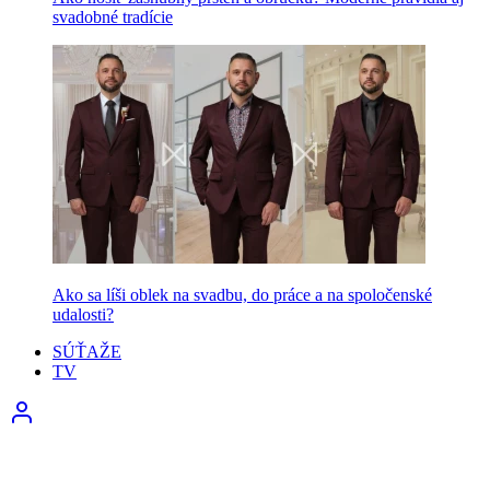
svadobné tradície
Ako sa líši oblek na svadbu, do práce a na spoločenské
udalosti?
SÚŤAŽE
TV