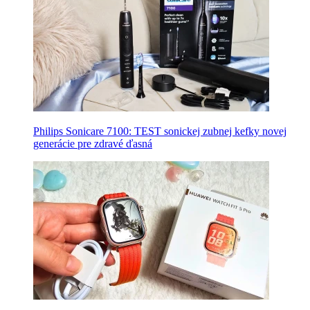
Philips Sonicare 7100: TEST sonickej zubnej kefky novej
generácie pre zdravé ďasná