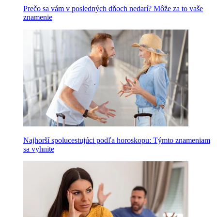
Prečo sa vám v posledných dňoch nedarí? Môže za to vaše
znamenie
Najhorší spolucestujúci podľa horoskopu: Týmto znameniam
sa vyhnite