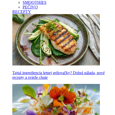
SMOOTHIES
PEČIVO
RECEPTY
Tajná ingrediencia letnej grilovačky? Dobrá nálada, nové
recepty a svieže chute