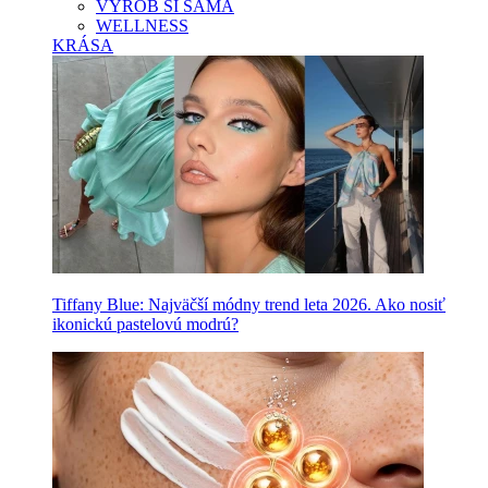
VYROB SI SAMA
WELLNESS
KRÁSA
Tiffany Blue: Najväčší módny trend leta 2026. Ako nosiť
ikonickú pastelovú modrú?