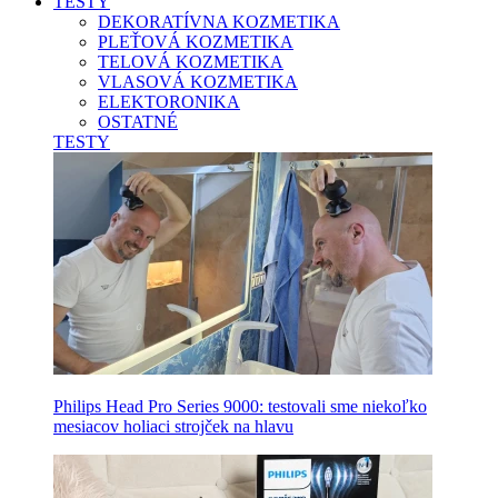
TESTY
DEKORATÍVNA KOZMETIKA
PLEŤOVÁ KOZMETIKA
TELOVÁ KOZMETIKA
VLASOVÁ KOZMETIKA
ELEKTORONIKA
OSTATNÉ
TESTY
Philips Head Pro Series 9000: testovali sme niekoľko
mesiacov holiaci strojček na hlavu