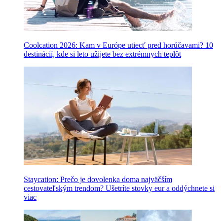
Coolcation 2026: Kam v Európe utiecť pred horúčavami? 10
destinácií, kde si leto užijete bez extrémnych teplôt
Staycation: Prečo je dovolenka doma najväčším
cestovateľským trendom? Ušetríte stovky eur a oddýchnete si
viac