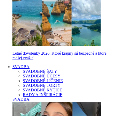
Letné dovolenky 2026: Ktoré krajiny sú bezpečné a ktoré
radšej zvážiť
SVADBA
SVADOBNÉ ŠATY
SVADOBNÉ ÚČESY
SVADOBNÉ LÍČENIE
SVADOBNÉ TORTY
SVADOBNÉ KYTICE
RADY A INŠPIRÁCIE
SVADBA