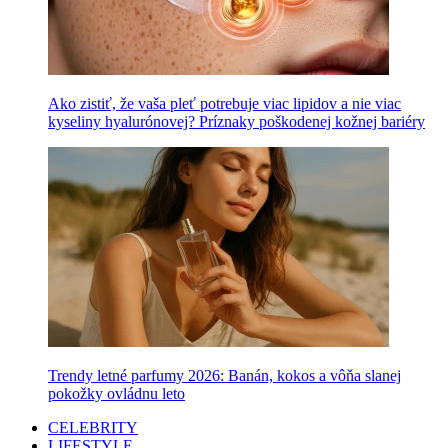
Ako zistiť, že vaša pleť potrebuje viac lipidov a nie viac
kyseliny hyalurónovej? Príznaky poškodenej kožnej bariéry
Trendy letné parfumy 2026: Banán, kokos a vôňa slanej
pokožky ovládnu leto
CELEBRITY
LIFESTYLE