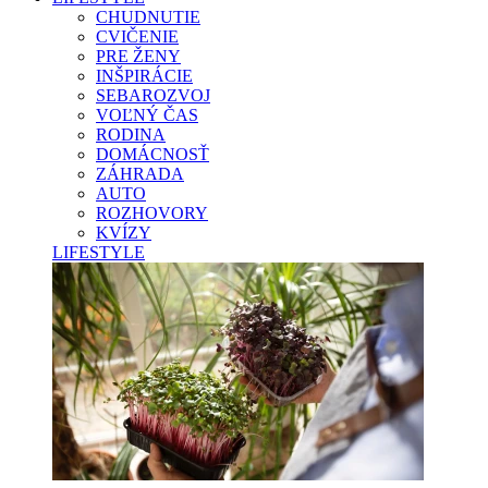
CHUDNUTIE
CVIČENIE
PRE ŽENY
INŠPIRÁCIE
SEBAROZVOJ
VOĽNÝ ČAS
RODINA
DOMÁCNOSŤ
ZÁHRADA
AUTO
ROZHOVORY
KVÍZY
LIFESTYLE