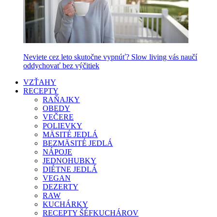
Neviete cez leto skutočne vypnúť? Slow living vás naučí
oddychovať bez výčitiek
VZŤAHY
RECEPTY
RAŇAJKY
OBEDY
VEČERE
POLIEVKY
MÄSITÉ JEDLÁ
BEZMÄSITÉ JEDLÁ
NÁPOJE
JEDNOHUBKY
DIÉTNE JEDLÁ
VEGAN
DEZERTY
RAW
KUCHÁRKY
RECEPTY ŠÉFKUCHÁROV