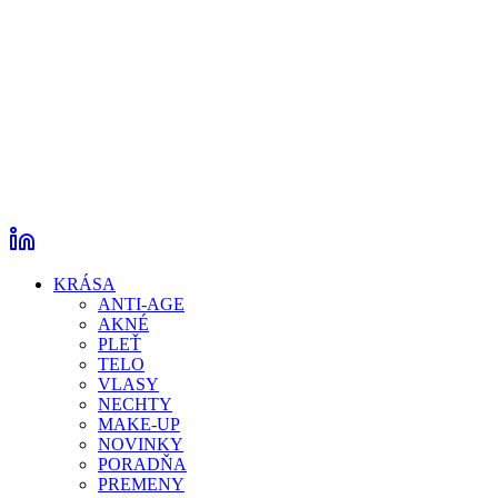
KRÁSA
ANTI-AGE
AKNÉ
PLEŤ
TELO
VLASY
NECHTY
MAKE-UP
NOVINKY
PORADŇA
PREMENY