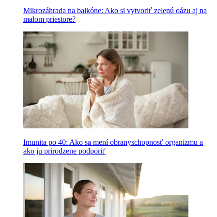
Mikrozáhrada na balkóne: Ako si vytvoriť zelenú oázu aj na
malom priestore?
Imunita po 40: Ako sa mení obranyschopnosť organizmu a
ako ju prirodzene podporiť