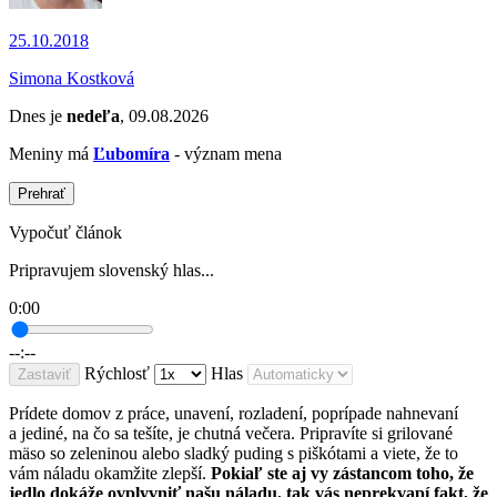
25.10.2018
Simona Kostková
Dnes je
nedeľa
, 09.08.2026
Meniny má
Ľubomíra
- význam mena
Prehrať
Vypočuť článok
Pripravujem slovenský hlas...
0:00
--:--
Rýchlosť
Hlas
Zastaviť
Prídete domov z práce, unavení, rozladení, poprípade nahnevaní
a jediné, na čo sa tešíte, je chutná večera. Pripravíte si grilované
mäso so zeleninou alebo sladký puding s piškótami a viete, že to
vám náladu okamžite zlepší.
Pokiaľ ste aj vy zástancom toho, že
jedlo dokáže ovplyvniť našu náladu, tak vás neprekvapí fakt, že