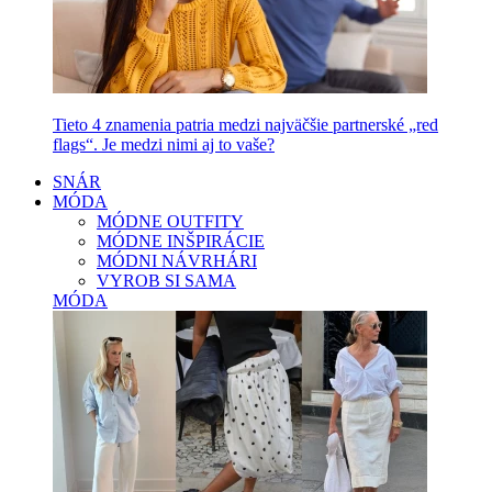
Tieto 4 znamenia patria medzi najväčšie partnerské „red
flags“. Je medzi nimi aj to vaše?
SNÁR
MÓDA
MÓDNE OUTFITY
MÓDNE INŠPIRÁCIE
MÓDNI NÁVRHÁRI
VYROB SI SAMA
MÓDA