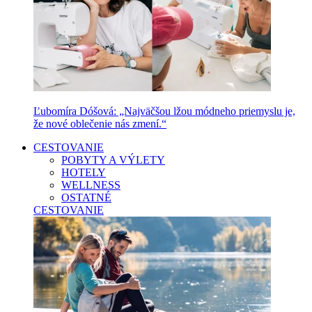
Ľubomíra Dóšová: „Najväčšou lžou módneho priemyslu je,
že nové oblečenie nás zmení.“
CESTOVANIE
POBYTY A VÝLETY
HOTELY
WELLNESS
OSTATNÉ
CESTOVANIE