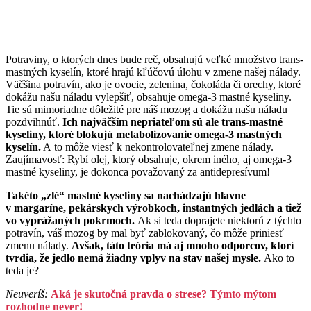
Potraviny, o ktorých dnes bude reč, obsahujú veľké množstvo trans-
mastných kyselín, ktoré hrajú kľúčovú úlohu v zmene našej nálady.
Väčšina potravín, ako je ovocie, zelenina, čokoláda či orechy, ktoré
dokážu našu náladu vylepšiť, obsahuje omega-3 mastné kyseliny.
Tie sú mimoriadne dôležité pre náš mozog a dokážu našu náladu
pozdvihnúť.
Ich najväčším nepriateľom sú ale trans-mastné
kyseliny, ktoré blokujú metabolizovanie omega-3 mastných
kyselín.
A to môže viesť k nekontrolovateľnej zmene nálady.
Zaujímavosť: Rybí olej, ktorý obsahuje, okrem iného, aj omega-3
mastné kyseliny, je dokonca považovaný za antidepresívum!
Takéto „zlé“ mastné kyseliny sa nachádzajú hlavne
v margaríne, pekárskych výrobkoch, instantných jedlách a tiež
vo vyprážaných pokrmoch.
Ak si teda doprajete niektorú z týchto
potravín, váš mozog by mal byť zablokovaný, čo môže priniesť
zmenu nálady.
Avšak, táto teória má aj mnoho odporcov, ktorí
tvrdia, že jedlo nemá žiadny vplyv na stav našej mysle.
Ako to
teda je?
Neuveríš:
Aká je skutočná pravda o strese? Týmto mýtom
rozhodne never!