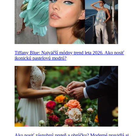
Tiffany Blue: Najväčší módny trend leta 2026. Ako nosiť
ikonickú pastelovú modrú?
Ako nosiť zásnubný prsteň a obrúčku? Moderné pravidlá aj