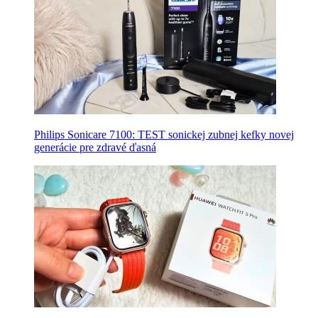
Philips Sonicare 7100: TEST sonickej zubnej kefky novej
generácie pre zdravé ďasná