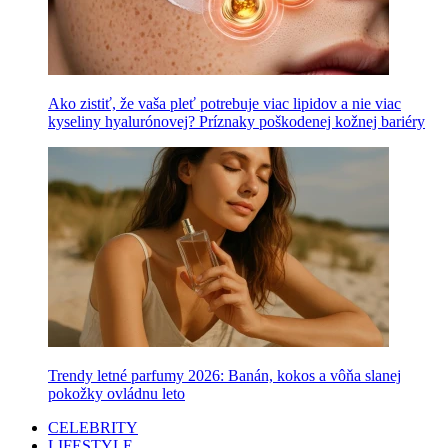
Ako zistiť, že vaša pleť potrebuje viac lipidov a nie viac
kyseliny hyalurónovej? Príznaky poškodenej kožnej bariéry
Trendy letné parfumy 2026: Banán, kokos a vôňa slanej
pokožky ovládnu leto
CELEBRITY
LIFESTYLE