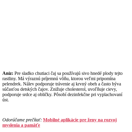
Aníz:
Pre sladko chutiaci čaj sa používajú sivo hnedé plody tejto
rastliny. Má výraznú príjemnú vôňu, ktorou veľmi pripomína
pelendrek. Nálev podporuje trávenie aj krvný obeh a často býva
súčasťou detských čajov. Znižuje cholesterol, uvoľňuje cievy,
podporuje srdce aj obličky. Pôsobí dezinfekčne pri vyplachovaní
úst.
Odorúčame prečítať:
Mobilné aplikácie pre ženy na rozvoj
myslenia a pamäťe