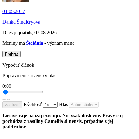
01.05.2017
Danka Šindléryová
Dnes je
piatok
, 07.08.2026
Meniny má
Štefánia
- význam mena
Prehrať
Vypočuť článok
Pripravujem slovenský hlas...
0:00
--:--
Rýchlosť
Hlas
Zastaviť
Liečivé čaje naozaj existujú. Nie však doslovne. Pravý čaj
pochádza z rastliny Camellia si-nensis, prípadne z jej
poddruhov.