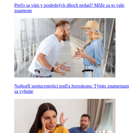
Prečo sa vám v posledných dňoch nedarí? Môže za to vaše
znamenie
Najhorší spolucestujúci podľa horoskopu: Týmto znameniam
sa vyhnite