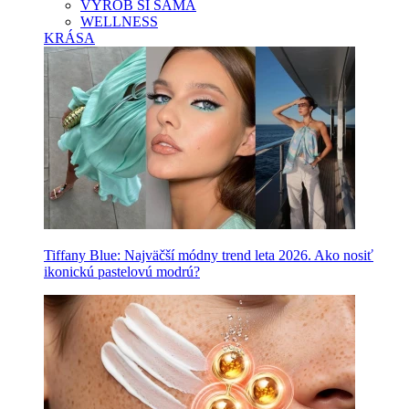
VYROB SI SAMA
WELLNESS
KRÁSA
Tiffany Blue: Najväčší módny trend leta 2026. Ako nosiť
ikonickú pastelovú modrú?