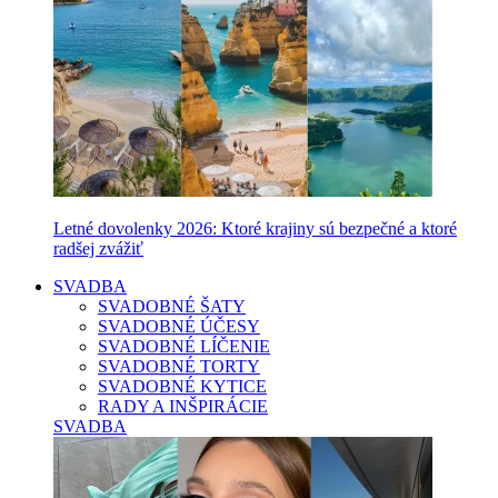
Letné dovolenky 2026: Ktoré krajiny sú bezpečné a ktoré
radšej zvážiť
SVADBA
SVADOBNÉ ŠATY
SVADOBNÉ ÚČESY
SVADOBNÉ LÍČENIE
SVADOBNÉ TORTY
SVADOBNÉ KYTICE
RADY A INŠPIRÁCIE
SVADBA