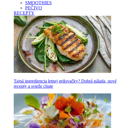
SMOOTHIES
PEČIVO
RECEPTY
Tajná ingrediencia letnej grilovačky? Dobrá nálada, nové
recepty a svieže chute