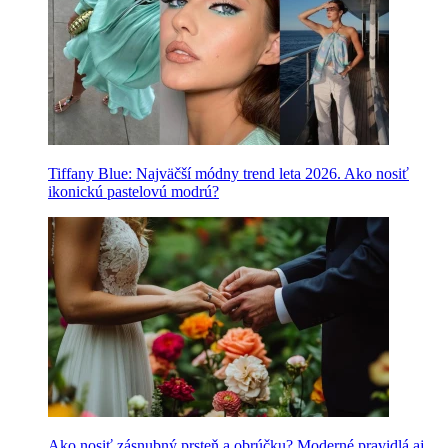
Tiffany Blue: Najväčší módny trend leta 2026. Ako nosiť
ikonickú pastelovú modrú?
Ako nosiť zásnubný prsteň a obrúčku? Moderné pravidlá aj