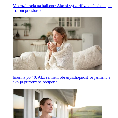
Mikrozáhrada na balkóne: Ako si vytvoriť zelenú oázu aj na
malom priestore?
Imunita po 40: Ako sa mení obranyschopnosť organizmu a
ako ju prirodzene podporiť