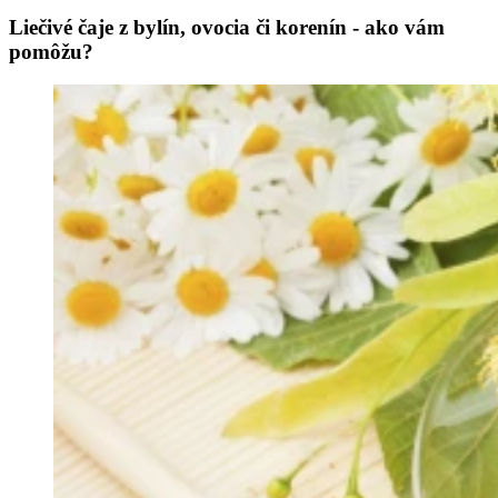
Liečivé čaje z bylín, ovocia či korenín - ako vám
pomôžu?