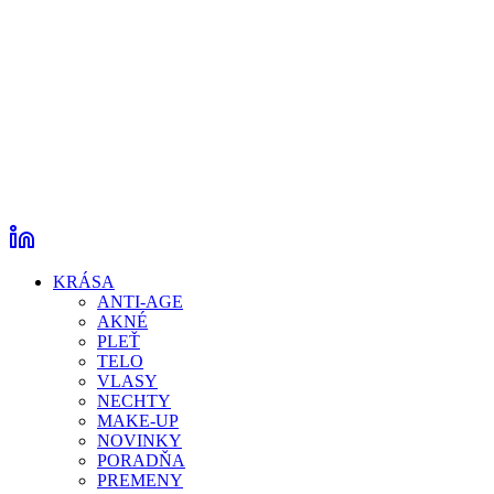
KRÁSA
ANTI-AGE
AKNÉ
PLEŤ
TELO
VLASY
NECHTY
MAKE-UP
NOVINKY
PORADŇA
PREMENY