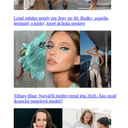
Letné módne trendy pre ženy po 40: Bodky, popelín,
bermudy a kúsky, ktoré lichotia postave
Tiffany Blue: Najväčší módny trend leta 2026. Ako nosiť
ikonickú pastelovú modrú?