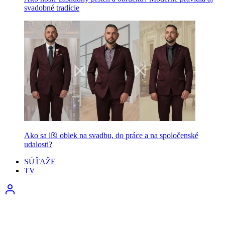
svadobné tradície
Ako sa líši oblek na svadbu, do práce a na spoločenské
udalosti?
SÚŤAŽE
TV