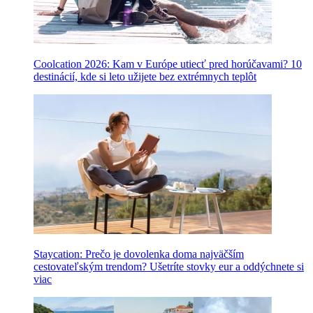
Coolcation 2026: Kam v Európe utiecť pred horúčavami? 10
destinácií, kde si leto užijete bez extrémnych teplôt
Staycation: Prečo je dovolenka doma najväčším
cestovateľským trendom? Ušetríte stovky eur a oddýchnete si
viac