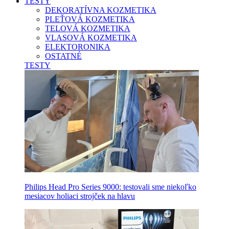
TESTY
DEKORATÍVNA KOZMETIKA
PLEŤOVÁ KOZMETIKA
TELOVÁ KOZMETIKA
VLASOVÁ KOZMETIKA
ELEKTORONIKA
OSTATNÉ
TESTY
Philips Head Pro Series 9000: testovali sme niekoľko
mesiacov holiaci strojček na hlavu