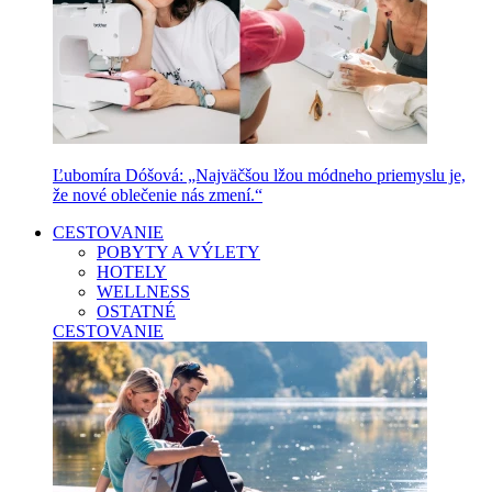
Ľubomíra Dóšová: „Najväčšou lžou módneho priemyslu je,
že nové oblečenie nás zmení.“
CESTOVANIE
POBYTY A VÝLETY
HOTELY
WELLNESS
OSTATNÉ
CESTOVANIE