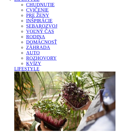
CHUDNUTIE
CVIČENIE
PRE ŽENY
INŠPIRÁCIE
SEBAROZVOJ
VOĽNÝ ČAS
RODINA
DOMÁCNOSŤ
ZÁHRADA
AUTO
ROZHOVORY
KVÍZY
LIFESTYLE