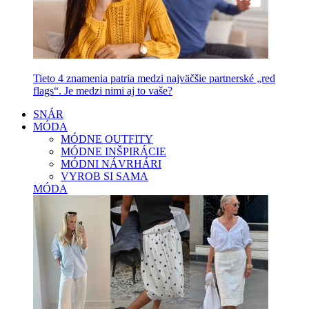
Tieto 4 znamenia patria medzi najväčšie partnerské „red
flags“. Je medzi nimi aj to vaše?
SNÁR
MÓDA
MÓDNE OUTFITY
MÓDNE INŠPIRÁCIE
MÓDNI NÁVRHÁRI
VYROB SI SAMA
MÓDA