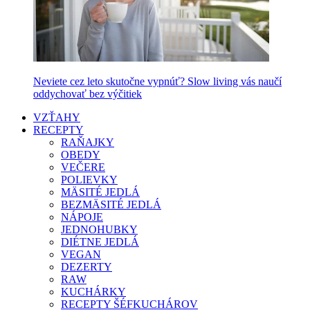
Neviete cez leto skutočne vypnúť? Slow living vás naučí
oddychovať bez výčitiek
VZŤAHY
RECEPTY
RAŇAJKY
OBEDY
VEČERE
POLIEVKY
MÄSITÉ JEDLÁ
BEZMÄSITÉ JEDLÁ
NÁPOJE
JEDNOHUBKY
DIÉTNE JEDLÁ
VEGAN
DEZERTY
RAW
KUCHÁRKY
RECEPTY ŠÉFKUCHÁROV