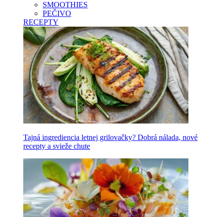
SMOOTHIES
PEČIVO
RECEPTY
Tajná ingrediencia letnej grilovačky? Dobrá nálada, nové
recepty a svieže chute