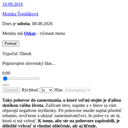
10.09.2016
Monika Šomšáková
Dnes je
sobota
, 08.08.2026
Meniny má
Oskar
- význam mena
Prehrať
Vypočuť článok
Pripravujem slovenský hlas...
0:00
--:--
Rýchlosť
Hlas
Zastaviť
Taký pohovor do zamestnania, o ktoré veľmi stojíte je ďalšou
skúškou vášho života.
Zažívate stres, napätie a v hlave sa vám
objavujú negatívne myšlienky. Pri pohovore musíte najmä pôsobiť
sebaisto, uvoľnene a ukázať zamestnávateľovi, že práve vy ste tá,
ktorú si má vybrať.
K tomu, aby ste na pohovore zapôsobili, je
dôležité vybrať si vhodné oblečenie, ale aj líčenie.