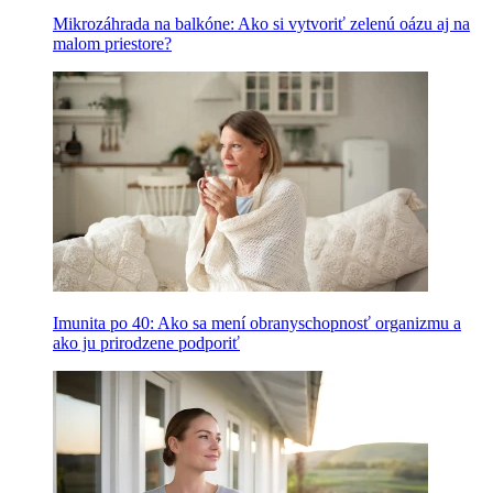
Mikrozáhrada na balkóne: Ako si vytvoriť zelenú oázu aj na
malom priestore?
Imunita po 40: Ako sa mení obranyschopnosť organizmu a
ako ju prirodzene podporiť