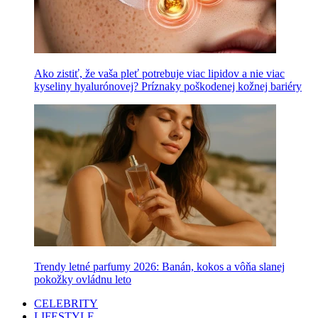
Ako zistiť, že vaša pleť potrebuje viac lipidov a nie viac
kyseliny hyalurónovej? Príznaky poškodenej kožnej bariéry
Trendy letné parfumy 2026: Banán, kokos a vôňa slanej
pokožky ovládnu leto
CELEBRITY
LIFESTYLE