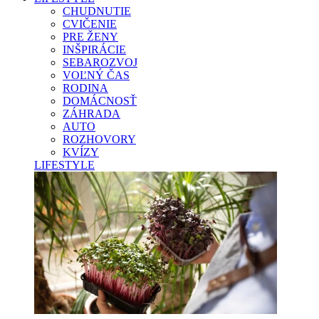
CHUDNUTIE
CVIČENIE
PRE ŽENY
INŠPIRÁCIE
SEBAROZVOJ
VOĽNÝ ČAS
RODINA
DOMÁCNOSŤ
ZÁHRADA
AUTO
ROZHOVORY
KVÍZY
LIFESTYLE