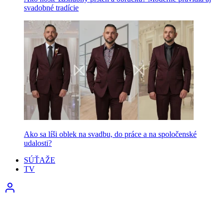
svadobné tradície
Ako sa líši oblek na svadbu, do práce a na spoločenské
udalosti?
SÚŤAŽE
TV