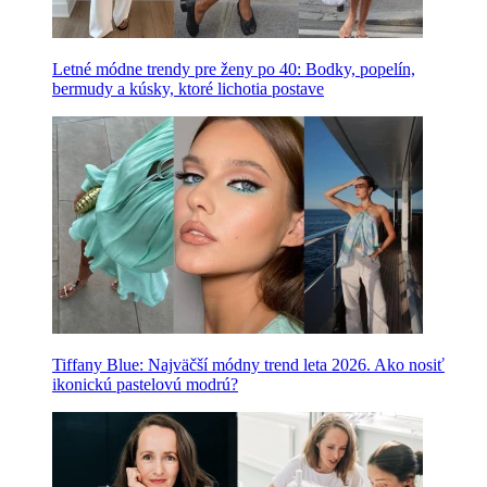
Letné módne trendy pre ženy po 40: Bodky, popelín,
bermudy a kúsky, ktoré lichotia postave
Tiffany Blue: Najväčší módny trend leta 2026. Ako nosiť
ikonickú pastelovú modrú?