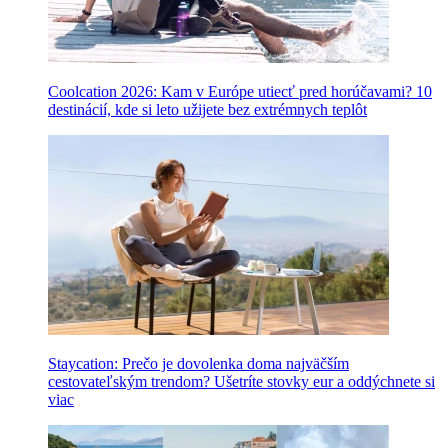
Coolcation 2026: Kam v Európe utiecť pred horúčavami? 10
destinácií, kde si leto užijete bez extrémnych teplôt
Staycation: Prečo je dovolenka doma najväčším
cestovateľským trendom? Ušetríte stovky eur a oddýchnete si
viac