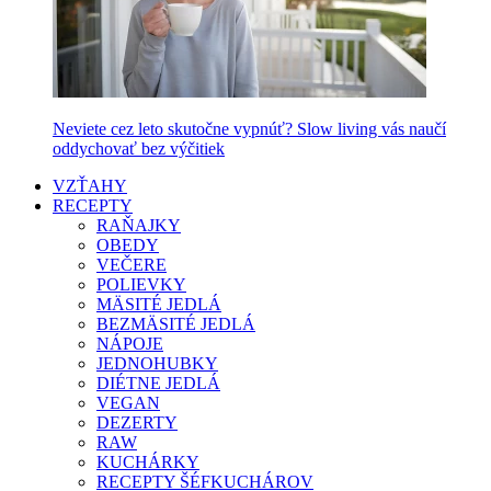
Neviete cez leto skutočne vypnúť? Slow living vás naučí
oddychovať bez výčitiek
VZŤAHY
RECEPTY
RAŇAJKY
OBEDY
VEČERE
POLIEVKY
MÄSITÉ JEDLÁ
BEZMÄSITÉ JEDLÁ
NÁPOJE
JEDNOHUBKY
DIÉTNE JEDLÁ
VEGAN
DEZERTY
RAW
KUCHÁRKY
RECEPTY ŠÉFKUCHÁROV