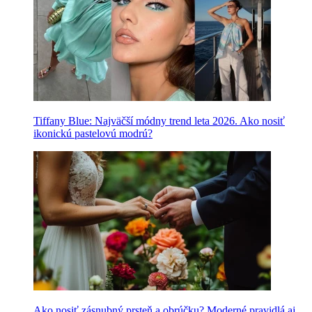
Tiffany Blue: Najväčší módny trend leta 2026. Ako nosiť
ikonickú pastelovú modrú?
Ako nosiť zásnubný prsteň a obrúčku? Moderné pravidlá aj