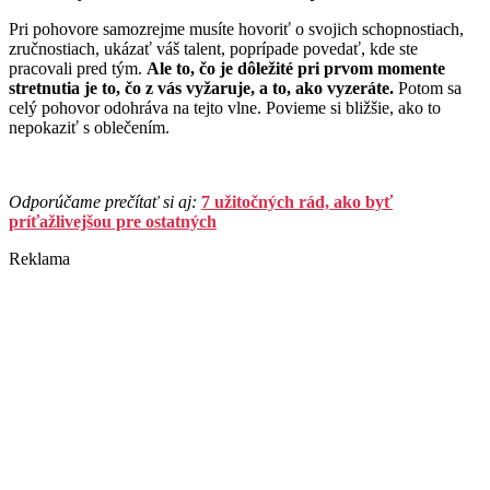
Pri pohovore samozrejme musíte hovoriť o svojich schopnostiach,
zručnostiach, ukázať váš talent, poprípade povedať, kde ste
pracovali pred tým.
Ale to, čo je dôležité pri prvom momente
stretnutia je to, čo z vás vyžaruje, a to, ako vyzeráte.
Potom sa
celý pohovor odohráva na tejto vlne. Povieme si bližšie, ako to
nepokaziť s oblečením.
Odporúčame prečítať si aj:
7 užitočných rád, ako byť
príťažlivejšou pre ostatných
Reklama