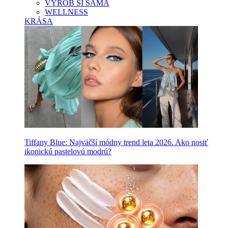
VYROB SI SAMA
WELLNESS
KRÁSA
Tiffany Blue: Najväčší módny trend leta 2026. Ako nosiť
ikonickú pastelovú modrú?