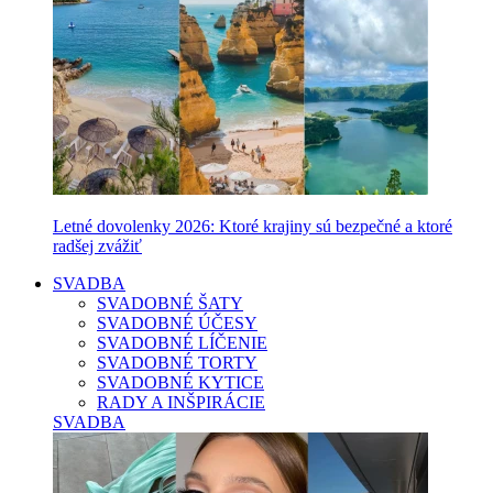
Letné dovolenky 2026: Ktoré krajiny sú bezpečné a ktoré
radšej zvážiť
SVADBA
SVADOBNÉ ŠATY
SVADOBNÉ ÚČESY
SVADOBNÉ LÍČENIE
SVADOBNÉ TORTY
SVADOBNÉ KYTICE
RADY A INŠPIRÁCIE
SVADBA