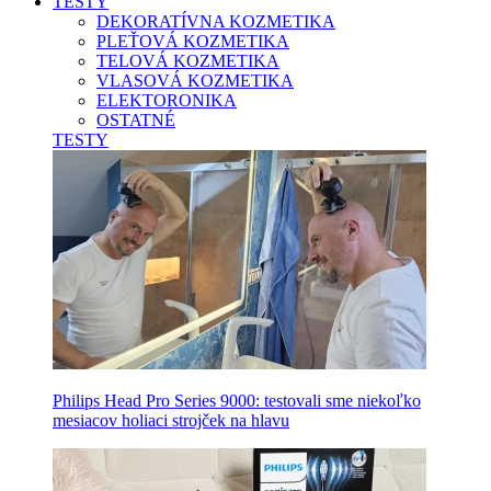
TESTY
DEKORATÍVNA KOZMETIKA
PLEŤOVÁ KOZMETIKA
TELOVÁ KOZMETIKA
VLASOVÁ KOZMETIKA
ELEKTORONIKA
OSTATNÉ
TESTY
Philips Head Pro Series 9000: testovali sme niekoľko
mesiacov holiaci strojček na hlavu