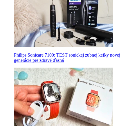
Philips Sonicare 7100: TEST sonickej zubnej kefky novej
generácie pre zdravé ďasná