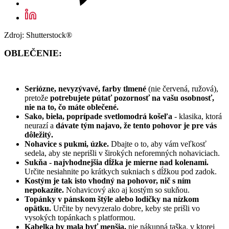
Zdroj: Shutterstock®
OBLEČENIE:
Seriózne, nevyzývavé, farby tlmené
(nie červená, ružová),
pretože
potrebujete pútať pozornosť na vašu osobnosť,
nie na to, čo máte oblečené.
Sako, biela, poprípade svetlomodrá košeľa
- klasika, ktorá
neurazí a
dávate tým najavo, že tento pohovor je pre vás
dôležitý.
Nohavice s pukmi, úzke.
Dbajte o to, aby vám veľkosť
sedela, aby ste neprišli v širokých neforemných nohaviciach.
Sukňa - najvhodnejšia dĺžka je mierne nad kolenami.
Určite nesiahnite po krátkych sukniach s dĺžkou pod zadok.
Kostým je tak isto vhodný na pohovor, nič s ním
nepokazíte.
Nohavicový ako aj kostým so sukňou.
Topánky v pánskom štýle alebo lodičky na nízkom
opätku.
Určite by nevyzeralo dobre, keby ste prišli vo
vysokých topánkach s platformou.
Kabelka by mala byť menšia,
nie nákupná taška, v ktorej