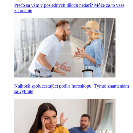
Prečo sa vám v posledných dňoch nedarí? Môže za to vaše
znamenie
Najhorší spolucestujúci podľa horoskopu: Týmto znameniam
sa vyhnite