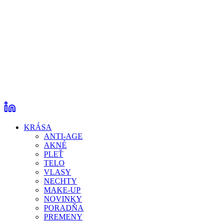
KRÁSA
ANTI-AGE
AKNÉ
PLEŤ
TELO
VLASY
NECHTY
MAKE-UP
NOVINKY
PORADŇA
PREMENY