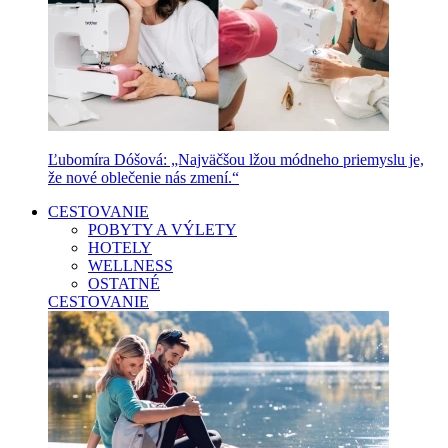
Ľubomíra Dóšová: „Najväčšou lžou módneho priemyslu je,
že nové oblečenie nás zmení.“
CESTOVANIE
POBYTY A VÝLETY
HOTELY
WELLNESS
OSTATNÉ
CESTOVANIE