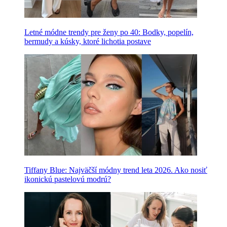
Letné módne trendy pre ženy po 40: Bodky, popelín,
bermudy a kúsky, ktoré lichotia postave
Tiffany Blue: Najväčší módny trend leta 2026. Ako nosiť
ikonickú pastelovú modrú?