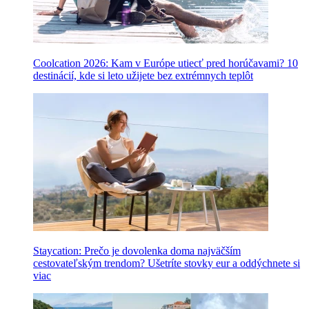
Coolcation 2026: Kam v Európe utiecť pred horúčavami? 10
destinácií, kde si leto užijete bez extrémnych teplôt
Staycation: Prečo je dovolenka doma najväčším
cestovateľským trendom? Ušetríte stovky eur a oddýchnete si
viac