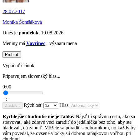
28.07.2017
Monika Šomšáková
Dnes je
pondelok
, 10.08.2026
Meniny má
Vavrinec
- význam mena
Prehrať
Vypočuť článok
Pripravujem slovenský hlas...
0:00
--:--
Rýchlosť
Hlas
Zastaviť
Rýchlejšie chudnutie nie je ľahké.
Nájsť tú správnu cestu, ako sa
stravovať, aké zdravé veci zaradiť do jedálnička bez toho, aby ste
hladovali, dá zabrať. Môžete sa poradiť s odborníkom, no každý by
vám povedal, že ovsené vločky sú dobrou raňajkovou voľbou pri
chudnutí.