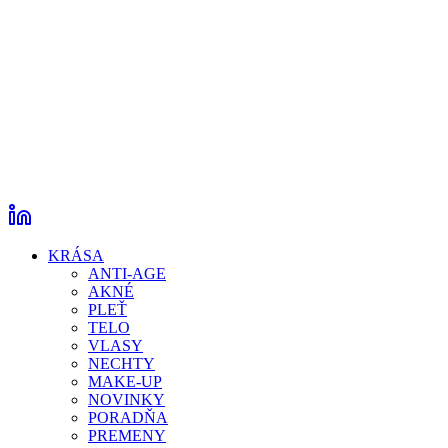
KRÁSA
ANTI-AGE
AKNÉ
PLEŤ
TELO
VLASY
NECHTY
MAKE-UP
NOVINKY
PORADŇA
PREMENY