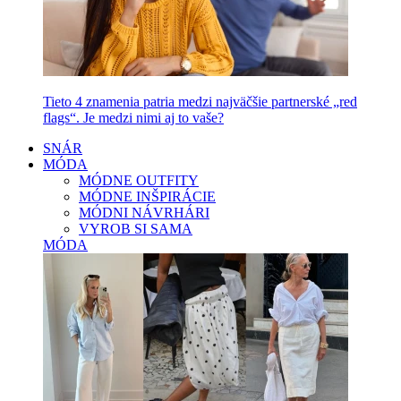
Tieto 4 znamenia patria medzi najväčšie partnerské „red
flags“. Je medzi nimi aj to vaše?
SNÁR
MÓDA
MÓDNE OUTFITY
MÓDNE INŠPIRÁCIE
MÓDNI NÁVRHÁRI
VYROB SI SAMA
MÓDA