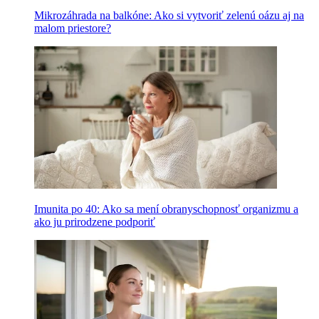
Mikrozáhrada na balkóne: Ako si vytvoriť zelenú oázu aj na
malom priestore?
Imunita po 40: Ako sa mení obranyschopnosť organizmu a
ako ju prirodzene podporiť