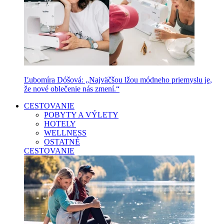
Ľubomíra Dóšová: „Najväčšou lžou módneho priemyslu je,
že nové oblečenie nás zmení.“
CESTOVANIE
POBYTY A VÝLETY
HOTELY
WELLNESS
OSTATNÉ
CESTOVANIE