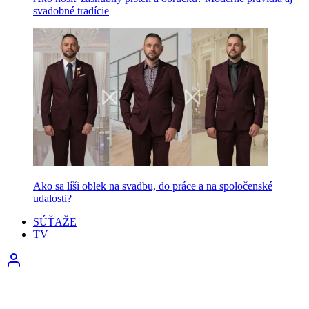
svadobné tradície
Ako sa líši oblek na svadbu, do práce a na spoločenské
udalosti?
SÚŤAŽE
TV