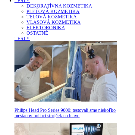
TESTY
DEKORATÍVNA KOZMETIKA
PLEŤOVÁ KOZMETIKA
TELOVÁ KOZMETIKA
VLASOVÁ KOZMETIKA
ELEKTORONIKA
OSTATNÉ
TESTY
Philips Head Pro Series 9000: testovali sme niekoľko
mesiacov holiaci strojček na hlavu