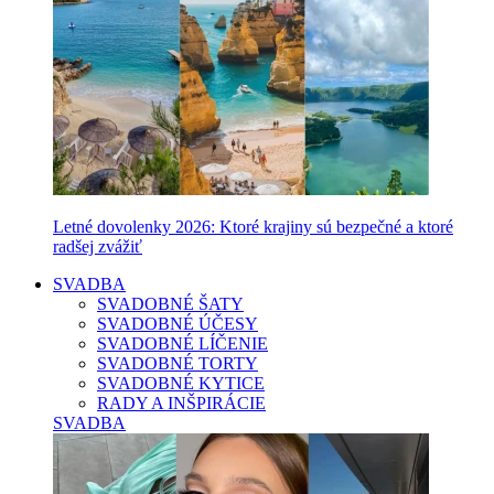
Letné dovolenky 2026: Ktoré krajiny sú bezpečné a ktoré
radšej zvážiť
SVADBA
SVADOBNÉ ŠATY
SVADOBNÉ ÚČESY
SVADOBNÉ LÍČENIE
SVADOBNÉ TORTY
SVADOBNÉ KYTICE
RADY A INŠPIRÁCIE
SVADBA