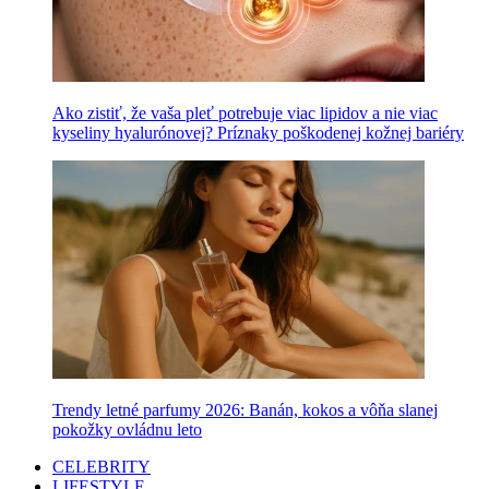
Ako zistiť, že vaša pleť potrebuje viac lipidov a nie viac
kyseliny hyalurónovej? Príznaky poškodenej kožnej bariéry
Trendy letné parfumy 2026: Banán, kokos a vôňa slanej
pokožky ovládnu leto
CELEBRITY
LIFESTYLE