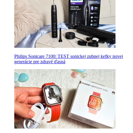
Philips Sonicare 7100: TEST sonickej zubnej kefky novej
generácie pre zdravé ďasná