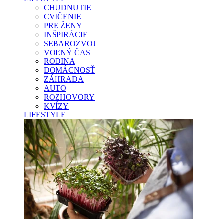
CHUDNUTIE
CVIČENIE
PRE ŽENY
INŠPIRÁCIE
SEBAROZVOJ
VOĽNÝ ČAS
RODINA
DOMÁCNOSŤ
ZÁHRADA
AUTO
ROZHOVORY
KVÍZY
LIFESTYLE