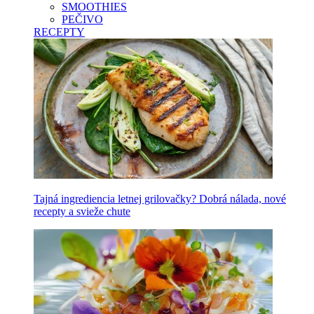
SMOOTHIES
PEČIVO
RECEPTY
Tajná ingrediencia letnej grilovačky? Dobrá nálada, nové
recepty a svieže chute