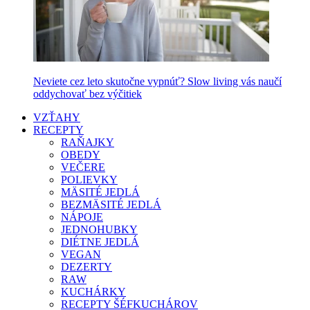
Neviete cez leto skutočne vypnúť? Slow living vás naučí
oddychovať bez výčitiek
VZŤAHY
RECEPTY
RAŇAJKY
OBEDY
VEČERE
POLIEVKY
MÄSITÉ JEDLÁ
BEZMÄSITÉ JEDLÁ
NÁPOJE
JEDNOHUBKY
DIÉTNE JEDLÁ
VEGAN
DEZERTY
RAW
KUCHÁRKY
RECEPTY ŠÉFKUCHÁROV