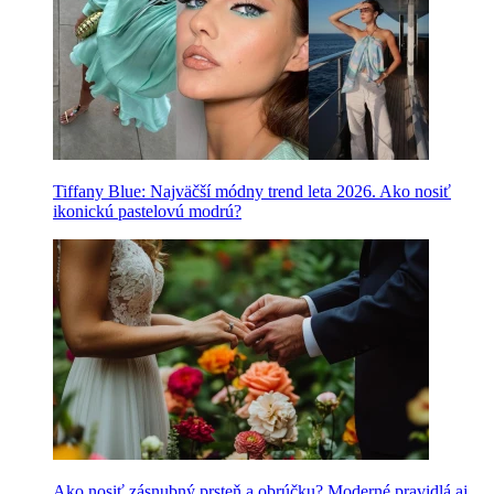
Tiffany Blue: Najväčší módny trend leta 2026. Ako nosiť
ikonickú pastelovú modrú?
Ako nosiť zásnubný prsteň a obrúčku? Moderné pravidlá aj