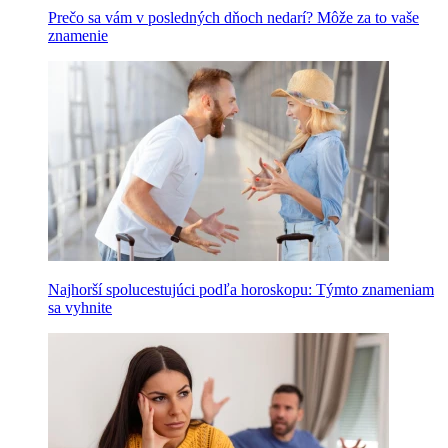
Prečo sa vám v posledných dňoch nedarí? Môže za to vaše
znamenie
Najhorší spolucestujúci podľa horoskopu: Týmto znameniam
sa vyhnite