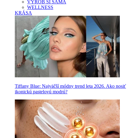
VYROB SI SAMA
WELLNESS
KRÁSA
Tiffany Blue: Najväčší módny trend leta 2026. Ako nosiť
ikonickú pastelovú modrú?