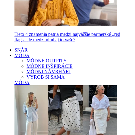
Tieto 4 znamenia patria medzi najväčšie partnerské „red
flags“. Je medzi nimi aj to vaše?
SNÁR
MÓDA
MÓDNE OUTFITY
MÓDNE INŠPIRÁCIE
MÓDNI NÁVRHÁRI
VYROB SI SAMA
MÓDA