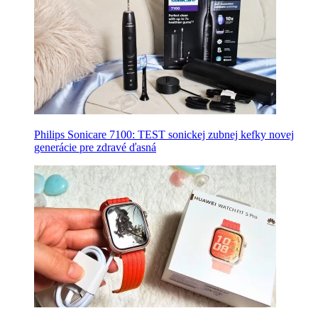
Philips Sonicare 7100: TEST sonickej zubnej kefky novej
generácie pre zdravé ďasná