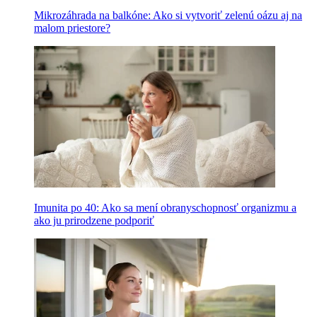
Mikrozáhrada na balkóne: Ako si vytvoriť zelenú oázu aj na
malom priestore?
Imunita po 40: Ako sa mení obranyschopnosť organizmu a
ako ju prirodzene podporiť