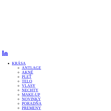
KRÁSA
ANTI-AGE
AKNÉ
PLEŤ
TELO
VLASY
NECHTY
MAKE-UP
NOVINKY
PORADŇA
PREMENY