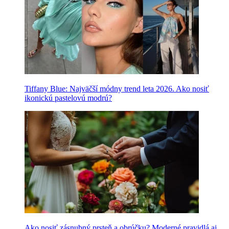
Tiffany Blue: Najväčší módny trend leta 2026. Ako nosiť
ikonickú pastelovú modrú?
Ako nosiť zásnubný prsteň a obrúčku? Moderné pravidlá aj