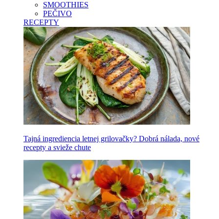
SMOOTHIES
PEČIVO
RECEPTY
Tajná ingrediencia letnej grilovačky? Dobrá nálada, nové
recepty a svieže chute