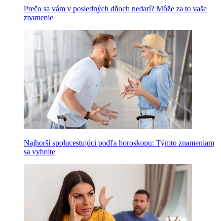
Prečo sa vám v posledných dňoch nedarí? Môže za to vaše
znamenie
Najhorší spolucestujúci podľa horoskopu: Týmto znameniam
sa vyhnite