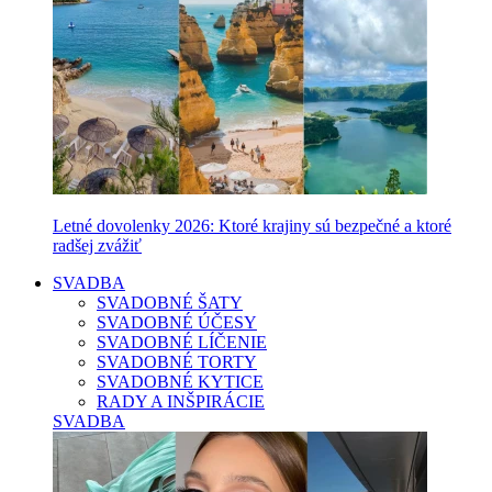
Letné dovolenky 2026: Ktoré krajiny sú bezpečné a ktoré
radšej zvážiť
SVADBA
SVADOBNÉ ŠATY
SVADOBNÉ ÚČESY
SVADOBNÉ LÍČENIE
SVADOBNÉ TORTY
SVADOBNÉ KYTICE
RADY A INŠPIRÁCIE
SVADBA