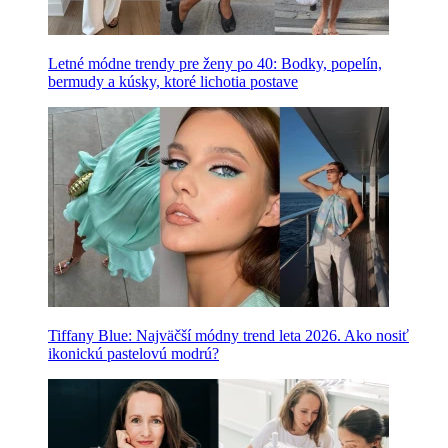
Letné módne trendy pre ženy po 40: Bodky, popelín,
bermudy a kúsky, ktoré lichotia postave
Tiffany Blue: Najväčší módny trend leta 2026. Ako nosiť
ikonickú pastelovú modrú?