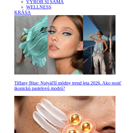
VYROB SI SAMA
WELLNESS
KRÁSA
Tiffany Blue: Najväčší módny trend leta 2026. Ako nosiť
ikonickú pastelovú modrú?