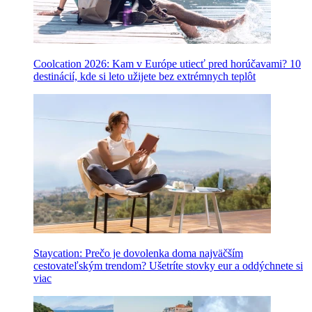
Coolcation 2026: Kam v Európe utiecť pred horúčavami? 10
destinácií, kde si leto užijete bez extrémnych teplôt
Staycation: Prečo je dovolenka doma najväčším
cestovateľským trendom? Ušetríte stovky eur a oddýchnete si
viac