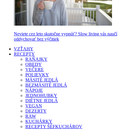
Neviete cez leto skutočne vypnúť? Slow living vás naučí
oddychovať bez výčitiek
VZŤAHY
RECEPTY
RAŇAJKY
OBEDY
VEČERE
POLIEVKY
MÄSITÉ JEDLÁ
BEZMÄSITÉ JEDLÁ
NÁPOJE
JEDNOHUBKY
DIÉTNE JEDLÁ
VEGAN
DEZERTY
RAW
KUCHÁRKY
RECEPTY ŠÉFKUCHÁROV