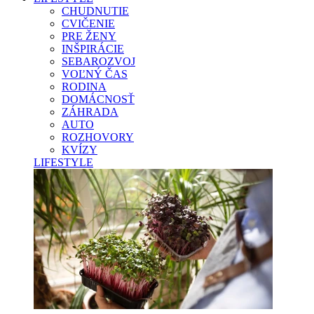
CHUDNUTIE
CVIČENIE
PRE ŽENY
INŠPIRÁCIE
SEBAROZVOJ
VOĽNÝ ČAS
RODINA
DOMÁCNOSŤ
ZÁHRADA
AUTO
ROZHOVORY
KVÍZY
LIFESTYLE