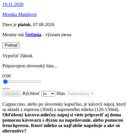
19.11.2020
Monika Matúšová
Dnes je
piatok
, 07.08.2026
Meniny má
Štefánia
- význam mena
Prehrať
Vypočuť článok
Pripravujem slovenský hlas...
0:00
--:--
Rýchlosť
Hlas
Zastaviť
Cappuccino, alebo po slovensky kapučíno, je kávový nápoj, ktorý
sa skladá z espressa (30ml) a napeneného mlieka (120-150ml).
Obľúbený kávovo-mliečny nápoj si viete pripraviť aj doma
pomocou kávovaru s dýzou na napeňovanie, alebo pomocou
frenchpressu. Ktoré mlieko sa najľahšie napeňuje a aké sú
alternatívy?