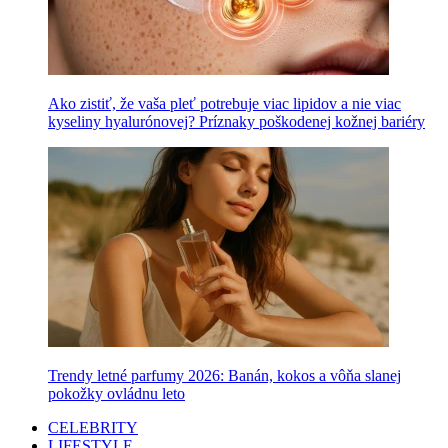
Ako zistiť, že vaša pleť potrebuje viac lipidov a nie viac
kyseliny hyalurónovej? Príznaky poškodenej kožnej bariéry
Trendy letné parfumy 2026: Banán, kokos a vôňa slanej
pokožky ovládnu leto
CELEBRITY
LIFESTYLE