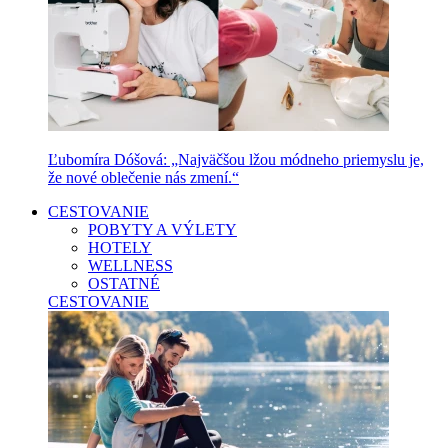
Ľubomíra Dóšová: „Najväčšou lžou módneho priemyslu je,
že nové oblečenie nás zmení.“
CESTOVANIE
POBYTY A VÝLETY
HOTELY
WELLNESS
OSTATNÉ
CESTOVANIE