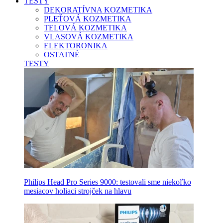
TESTY
DEKORATÍVNA KOZMETIKA
PLEŤOVÁ KOZMETIKA
TELOVÁ KOZMETIKA
VLASOVÁ KOZMETIKA
ELEKTORONIKA
OSTATNÉ
TESTY
Philips Head Pro Series 9000: testovali sme niekoľko
mesiacov holiaci strojček na hlavu