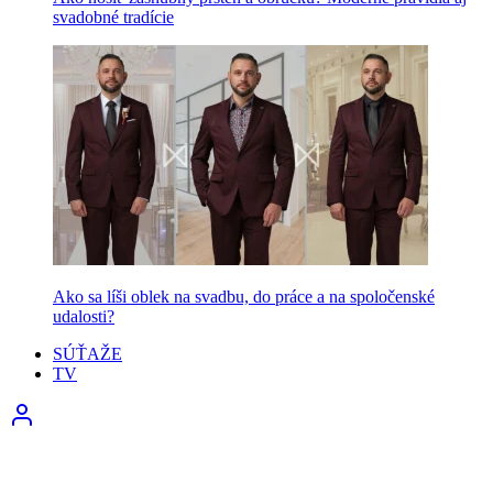
svadobné tradície
Ako sa líši oblek na svadbu, do práce a na spoločenské
udalosti?
SÚŤAŽE
TV