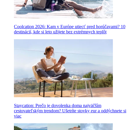
Coolcation 2026: Kam v Európe utiecť pred horúčavami? 10
destinácií, kde si leto užijete bez extrémnych teplôt
Staycation: Prečo je dovolenka doma najväčším
cestovateľským trendom? Ušetríte stovky eur a oddýchnete si
viac