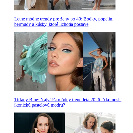
Letné módne trendy pre ženy po 40: Bodky, popelín,
bermudy a kúsky, ktoré lichotia postave
Tiffany Blue: Najväčší módny trend leta 2026. Ako nosiť
ikonickú pastelovú modrú?