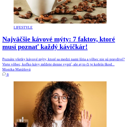
LIFESTYLE
Najväčšie kávové mýty: 7 faktov, ktoré
musí poznať každý kávičkár!
Poznáte všetky kávové mýty, ktoré sa medzi nami šíria a vôbec nie sú pravdivé?
Viete vôbec, koľko kávy môžete denne vypiť, ale aj to či je kofeín škod...
Monika Matúšová
6