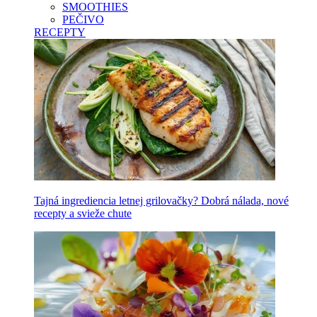
SMOOTHIES
PEČIVO
RECEPTY
Tajná ingrediencia letnej grilovačky? Dobrá nálada, nové
recepty a svieže chute