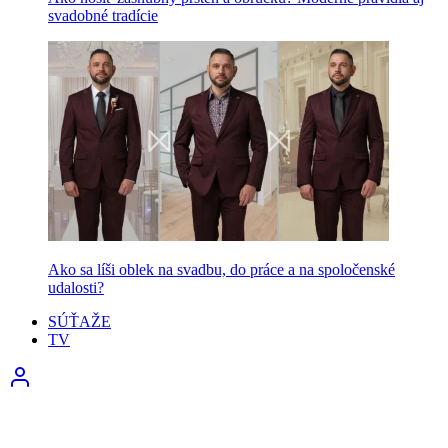
svadobné tradície
Ako sa líši oblek na svadbu, do práce a na spoločenské
udalosti?
SÚŤAŽE
TV