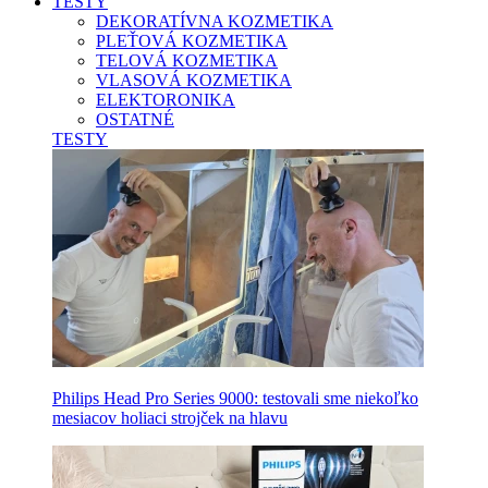
TESTY
DEKORATÍVNA KOZMETIKA
PLEŤOVÁ KOZMETIKA
TELOVÁ KOZMETIKA
VLASOVÁ KOZMETIKA
ELEKTORONIKA
OSTATNÉ
TESTY
Philips Head Pro Series 9000: testovali sme niekoľko
mesiacov holiaci strojček na hlavu