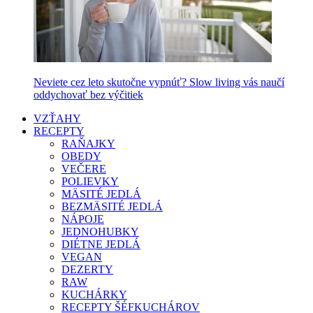
Neviete cez leto skutočne vypnúť? Slow living vás naučí
oddychovať bez výčitiek
VZŤAHY
RECEPTY
RAŇAJKY
OBEDY
VEČERE
POLIEVKY
MÄSITÉ JEDLÁ
BEZMÄSITÉ JEDLÁ
NÁPOJE
JEDNOHUBKY
DIÉTNE JEDLÁ
VEGAN
DEZERTY
RAW
KUCHÁRKY
RECEPTY ŠÉFKUCHÁROV