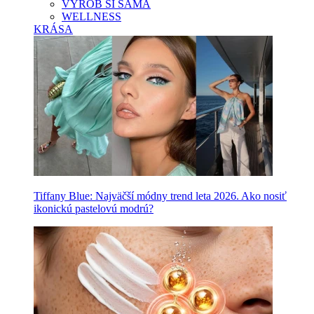
VYROB SI SAMA
WELLNESS
KRÁSA
Tiffany Blue: Najväčší módny trend leta 2026. Ako nosiť
ikonickú pastelovú modrú?