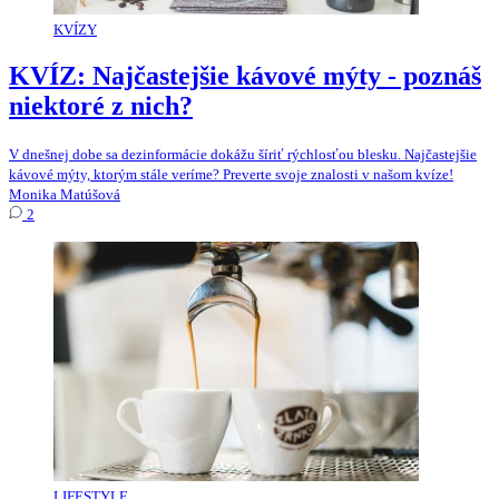
KVÍZY
KVÍZ: Najčastejšie kávové mýty - poznáš
niektoré z nich?
V dnešnej dobe sa dezinformácie dokážu šíriť rýchlosťou blesku. Najčastejšie
kávové mýty, ktorým stále veríme? Preverte svoje znalosti v našom kvíze!
Monika Matúšová
2
LIFESTYLE