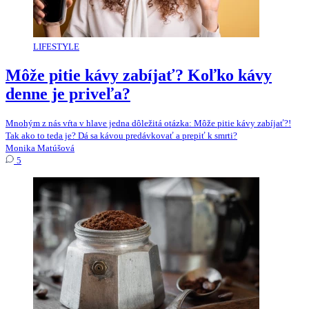
LIFESTYLE
Môže pitie kávy zabíjať? Koľko kávy
denne je priveľa?
Mnohým z nás vŕta v hlave jedna dôležitá otázka: Môže pitie kávy zabíjať?!
Tak ako to teda je? Dá sa kávou predávkovať a prepiť k smrti?
Monika Matúšová
5