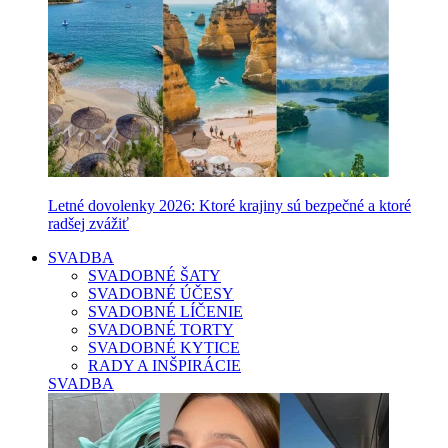
Letné dovolenky 2026: Ktoré krajiny sú bezpečné a ktoré
radšej zvážiť
SVADBA
SVADOBNÉ ŠATY
SVADOBNÉ ÚČESY
SVADOBNÉ LÍČENIE
SVADOBNÉ TORTY
SVADOBNÉ KYTICE
RADY A INŠPIRÁCIE
SVADBA