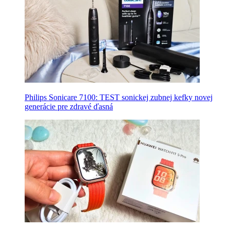
Philips Sonicare 7100: TEST sonickej zubnej kefky novej
generácie pre zdravé ďasná