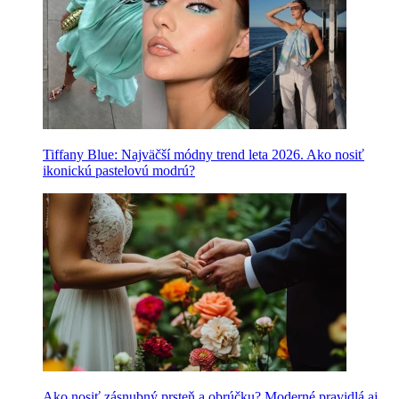
Tiffany Blue: Najväčší módny trend leta 2026. Ako nosiť
ikonickú pastelovú modrú?
Ako nosiť zásnubný prsteň a obrúčku? Moderné pravidlá aj