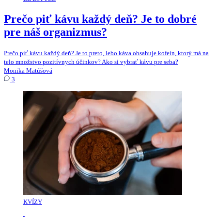
Prečo piť kávu každý deň? Je to dobré
pre náš organizmus?
Prečo piť kávu každý deň? Je to preto, lebo káva obsahuje kofeín, ktorý má na
telo množstvo pozitívnych účinkov? Ako si vybrať kávu pre seba?
Monika Matúšová
3
KVÍZY