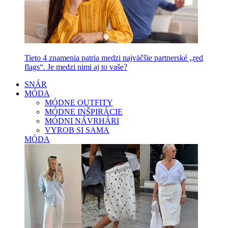
Tieto 4 znamenia patria medzi najväčšie partnerské „red
flags“. Je medzi nimi aj to vaše?
SNÁR
MÓDA
MÓDNE OUTFITY
MÓDNE INŠPIRÁCIE
MÓDNI NÁVRHÁRI
VYROB SI SAMA
MÓDA