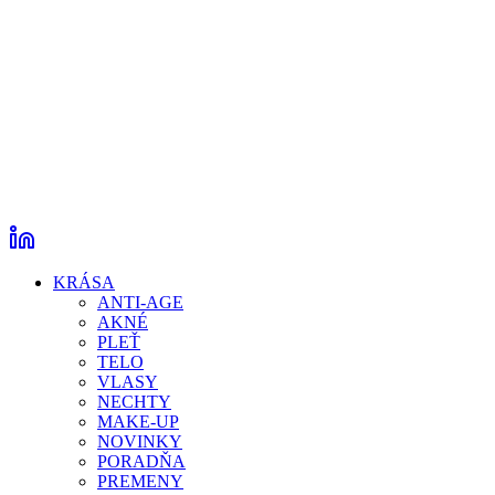
KRÁSA
ANTI-AGE
AKNÉ
PLEŤ
TELO
VLASY
NECHTY
MAKE-UP
NOVINKY
PORADŇA
PREMENY