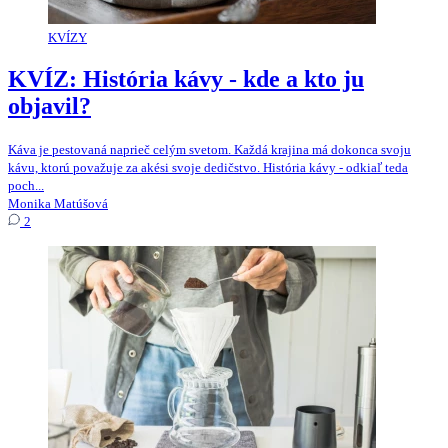
KVÍZY
KVÍZ: História kávy - kde a kto ju
objavil?
Káva je pestovaná naprieč celým svetom. Každá krajina má dokonca svoju
kávu, ktorú považuje za akési svoje dedičstvo. História kávy - odkiaľ teda
poch...
Monika Matúšová
2