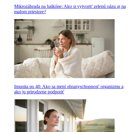
Mikrozáhrada na balkóne: Ako si vytvoriť zelenú oázu aj na
malom priestore?
Imunita po 40: Ako sa mení obranyschopnosť organizmu a
ako ju prirodzene podporiť