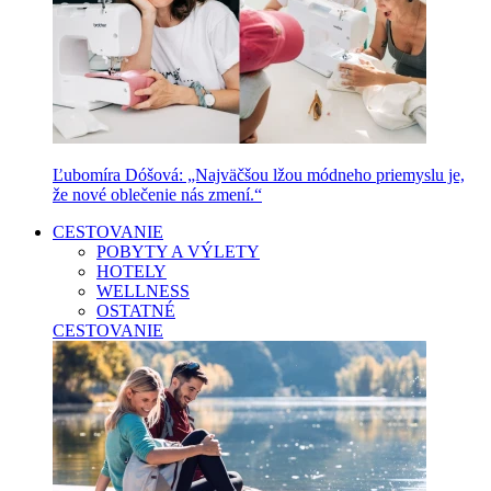
Ľubomíra Dóšová: „Najväčšou lžou módneho priemyslu je,
že nové oblečenie nás zmení.“
CESTOVANIE
POBYTY A VÝLETY
HOTELY
WELLNESS
OSTATNÉ
CESTOVANIE