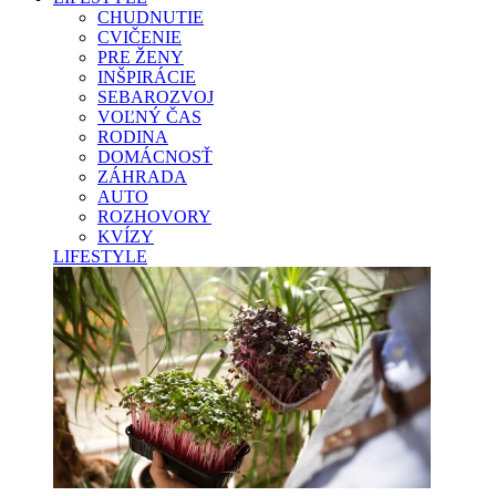
CHUDNUTIE
CVIČENIE
PRE ŽENY
INŠPIRÁCIE
SEBAROZVOJ
VOĽNÝ ČAS
RODINA
DOMÁCNOSŤ
ZÁHRADA
AUTO
ROZHOVORY
KVÍZY
LIFESTYLE