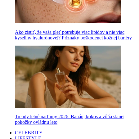
Ako zistiť, že vaša pleť potrebuje viac lipidov a nie viac
kyseliny hyalurónovej? Príznaky poškodenej kožnej bariéry
Trendy letné parfumy 2026: Banán, kokos a vôňa slanej
pokožky ovládnu leto
CELEBRITY
LIFESTYLE