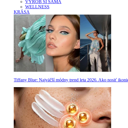
VYROB SI SAMA
WELLNESS
KRÁSA
Tiffany Blue: Najväčší módny trend leta 2026. Ako nosiť ikon