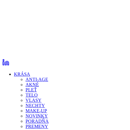
KRÁSA
ANTI-AGE
AKNÉ
PLEŤ
TELO
VLASY
NECHTY
MAKE-UP
NOVINKY
PORADŇA
PREMENY