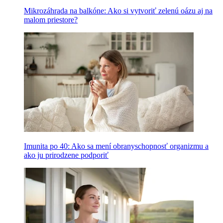
Mikrozáhrada na balkóne: Ako si vytvoriť zelenú oázu aj na
malom priestore?
Imunita po 40: Ako sa mení obranyschopnosť organizmu a
ako ju prirodzene podporiť