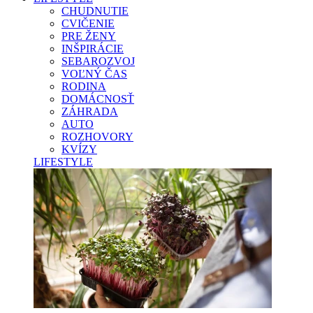
CHUDNUTIE
CVIČENIE
PRE ŽENY
INŠPIRÁCIE
SEBAROZVOJ
VOĽNÝ ČAS
RODINA
DOMÁCNOSŤ
ZÁHRADA
AUTO
ROZHOVORY
KVÍZY
LIFESTYLE