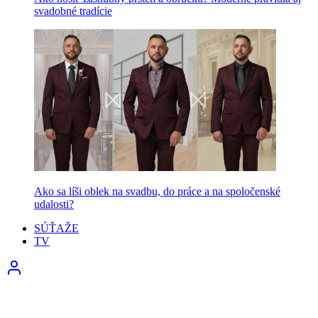
svadobné tradície
Ako sa líši oblek na svadbu, do práce a na spoločenské
udalosti?
SÚŤAŽE
TV