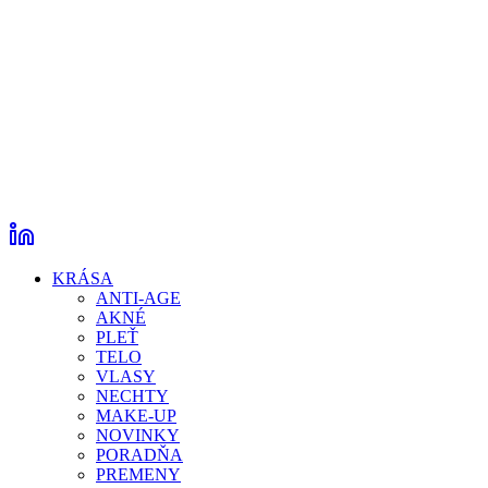
KRÁSA
ANTI-AGE
AKNÉ
PLEŤ
TELO
VLASY
NECHTY
MAKE-UP
NOVINKY
PORADŇA
PREMENY