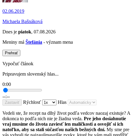
02.06.2019
Michaela Bašnáková
Dnes je
piatok
, 07.08.2026
Meniny má
Štefánia
- význam mena
Prehrať
Vypočuť článok
Pripravujem slovenský hlas...
0:00
--:--
Rýchlosť
Hlas
Zastaviť
Vedeli ste, že recept na dlhý život podľa vedcov naozaj existuje? A
dokonca to podľa nich nie je žiadna veda.
Pre jeho dosiahnutie
vraj musíme do života zaviesť len maličkosti a osvojiť si ich
natoľko, aby sa stali súčasťou našich bežných dní.
My sme pre
vás vybrali tie najzaujímavejšie zvyky, ktoré by vám mali predĺžiť