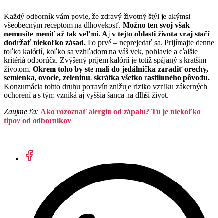
Každý odborník vám povie, že zdravý životný štýl je akýmsi
všeobecným receptom na dlhovekosť.
Možno ten svoj však
nemusíte meniť až tak veľmi. Aj v tejto oblasti života vraj stačí
dodržať niekoľko zásad.
Po prvé – neprejedať sa. Prijímajte denne
toľko kalórií, koľko sa vzhľadom na váš vek, pohlavie a ďalšie
kritériá odporúča. Zvýšený príjem kalórií je totiž spájaný s kratším
životom.
Okrem toho by ste mali do jedálnička zaradiť orechy,
semienka, ovocie, zeleninu, skrátka všetko rastlinného pôvodu.
Konzumácia tohto druhu potravín znižuje riziko vzniku zákerných
ochorení a s tým vzniká aj vyššia šanca na dlhší život.
Zaujme ťa:
Ako rozoznať alergiu od zápalu? Tu je niekoľko
tipov od odborníkov