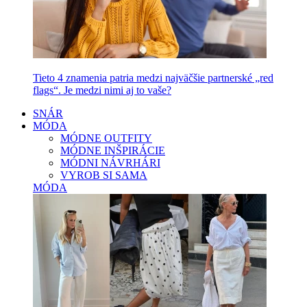
Tieto 4 znamenia patria medzi najväčšie partnerské „red
flags“. Je medzi nimi aj to vaše?
SNÁR
MÓDA
MÓDNE OUTFITY
MÓDNE INŠPIRÁCIE
MÓDNI NÁVRHÁRI
VYROB SI SAMA
MÓDA