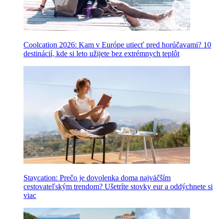
Coolcation 2026: Kam v Európe utiecť pred horúčavami? 10
destinácií, kde si leto užijete bez extrémnych teplôt
Staycation: Prečo je dovolenka doma najväčším
cestovateľským trendom? Ušetríte stovky eur a oddýchnete si
viac