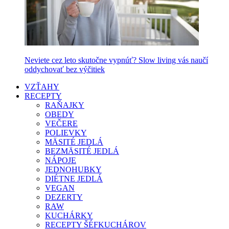
Neviete cez leto skutočne vypnúť? Slow living vás naučí
oddychovať bez výčitiek
VZŤAHY
RECEPTY
RAŇAJKY
OBEDY
VEČERE
POLIEVKY
MÄSITÉ JEDLÁ
BEZMÄSITÉ JEDLÁ
NÁPOJE
JEDNOHUBKY
DIÉTNE JEDLÁ
VEGAN
DEZERTY
RAW
KUCHÁRKY
RECEPTY ŠÉFKUCHÁROV