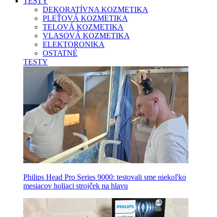
TESTY
DEKORATÍVNA KOZMETIKA
PLEŤOVÁ KOZMETIKA
TELOVÁ KOZMETIKA
VLASOVÁ KOZMETIKA
ELEKTORONIKA
OSTATNÉ
TESTY
Philips Head Pro Series 9000: testovali sme niekoľko
mesiacov holiaci strojček na hlavu