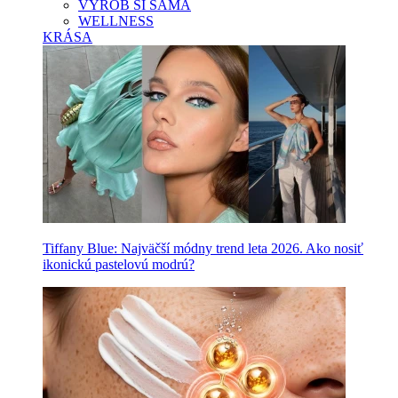
VYROB SI SAMA
WELLNESS
KRÁSA
Tiffany Blue: Najväčší módny trend leta 2026. Ako nosiť
ikonickú pastelovú modrú?