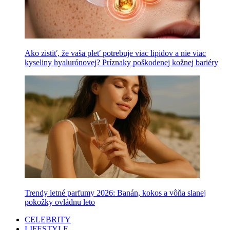
Ako zistiť, že vaša pleť potrebuje viac lipidov a nie viac
kyseliny hyalurónovej? Príznaky poškodenej kožnej bariéry
Trendy letné parfumy 2026: Banán, kokos a vôňa slanej
pokožky ovládnu leto
CELEBRITY
LIFESTYLE