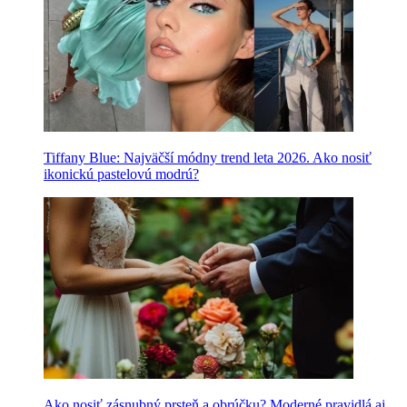
Tiffany Blue: Najväčší módny trend leta 2026. Ako nosiť
ikonickú pastelovú modrú?
Ako nosiť zásnubný prsteň a obrúčku? Moderné pravidlá aj