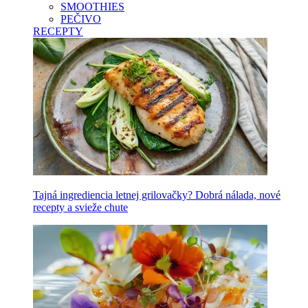
SMOOTHIES
PEČIVO
RECEPTY
Tajná ingrediencia letnej grilovačky? Dobrá nálada, nové
recepty a svieže chute