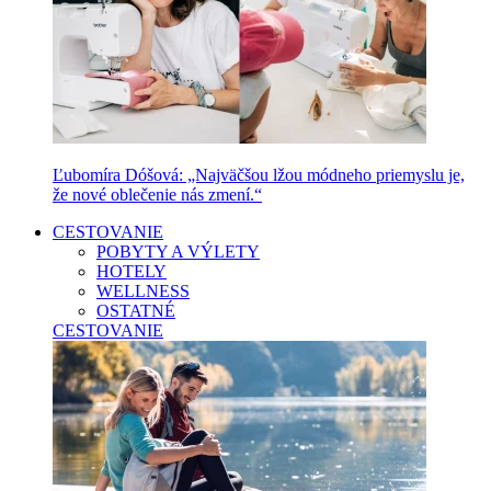
Ľubomíra Dóšová: „Najväčšou lžou módneho priemyslu je,
že nové oblečenie nás zmení.“
CESTOVANIE
POBYTY A VÝLETY
HOTELY
WELLNESS
OSTATNÉ
CESTOVANIE