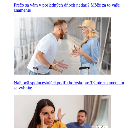
Prečo sa vám v posledných dňoch nedarí? Môže za to vaše
znamenie
Najhorší spolucestujúci podľa horoskopu: Týmto znameniam
sa vyhnite