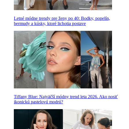
Letné módne trendy pre ženy po 40: Bodky, popelín,
bermudy a kúsky, ktoré lichotia postave
Tiffany Blue: Najväčší módny trend leta 2026. Ako nosiť
ikonickú pastelovú modrú?