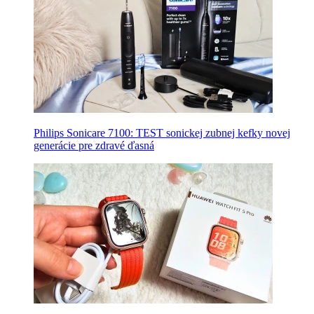
Philips Sonicare 7100: TEST sonickej zubnej kefky novej
generácie pre zdravé ďasná