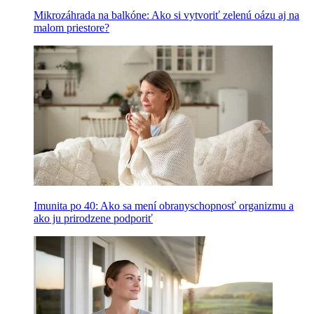
Mikrozáhrada na balkóne: Ako si vytvoriť zelenú oázu aj na
malom priestore?
Imunita po 40: Ako sa mení obranyschopnosť organizmu a
ako ju prirodzene podporiť