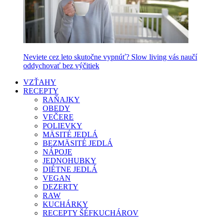
Neviete cez leto skutočne vypnúť? Slow living vás naučí
oddychovať bez výčitiek
VZŤAHY
RECEPTY
RAŇAJKY
OBEDY
VEČERE
POLIEVKY
MÄSITÉ JEDLÁ
BEZMÄSITÉ JEDLÁ
NÁPOJE
JEDNOHUBKY
DIÉTNE JEDLÁ
VEGAN
DEZERTY
RAW
KUCHÁRKY
RECEPTY ŠÉFKUCHÁROV