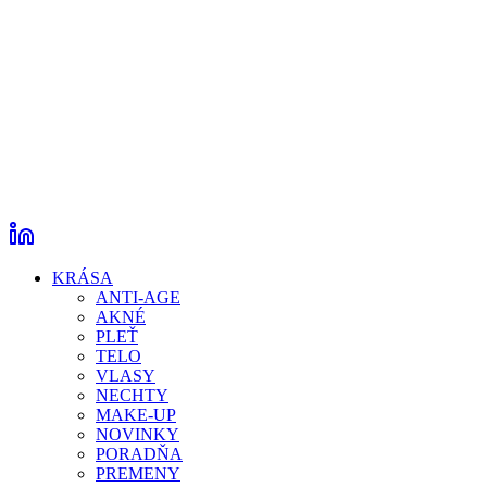
KRÁSA
ANTI-AGE
AKNÉ
PLEŤ
TELO
VLASY
NECHTY
MAKE-UP
NOVINKY
PORADŇA
PREMENY