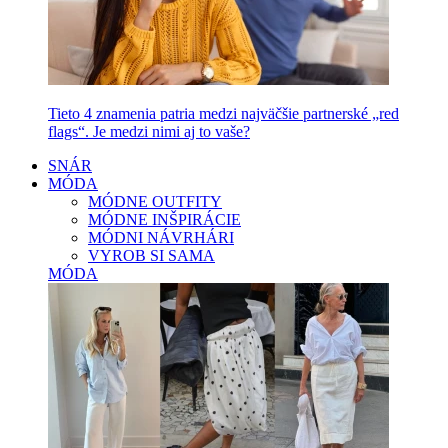
Tieto 4 znamenia patria medzi najväčšie partnerské „red
flags“. Je medzi nimi aj to vaše?
SNÁR
MÓDA
MÓDNE OUTFITY
MÓDNE INŠPIRÁCIE
MÓDNI NÁVRHÁRI
VYROB SI SAMA
MÓDA