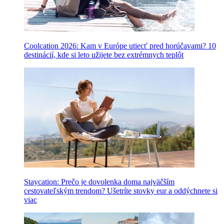
Coolcation 2026: Kam v Európe utiecť pred horúčavami? 10
destinácií, kde si leto užijete bez extrémnych teplôt
Staycation: Prečo je dovolenka doma najväčším
cestovateľským trendom? Ušetríte stovky eur a oddýchnete si
viac