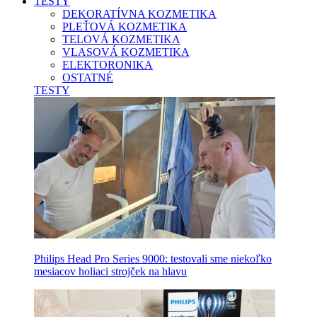
TESTY
DEKORATÍVNA KOZMETIKA
PLEŤOVÁ KOZMETIKA
TELOVÁ KOZMETIKA
VLASOVÁ KOZMETIKA
ELEKTORONIKA
OSTATNÉ
TESTY
Philips Head Pro Series 9000: testovali sme niekoľko
mesiacov holiaci strojček na hlavu