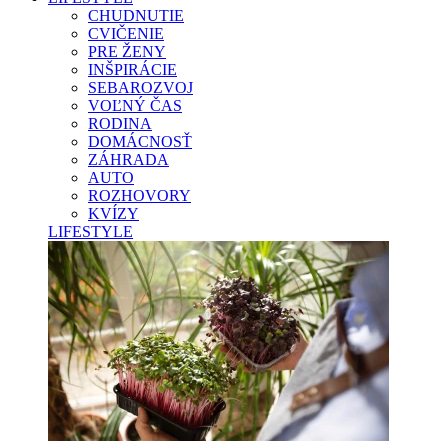
CHUDNUTIE
CVIČENIE
PRE ŽENY
INŠPIRÁCIE
SEBAROZVOJ
VOĽNÝ ČAS
RODINA
DOMÁCNOSŤ
ZÁHRADA
AUTO
ROZHOVORY
KVÍZY
LIFESTYLE