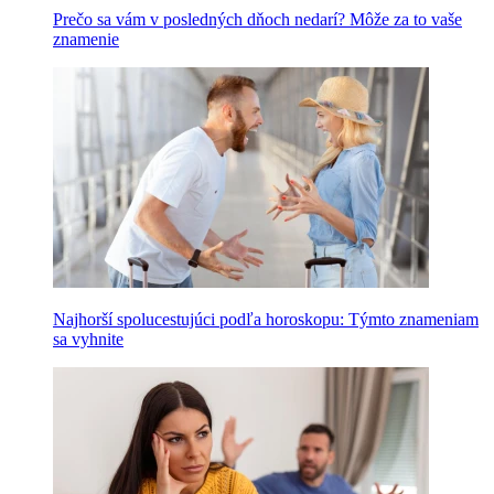
Prečo sa vám v posledných dňoch nedarí? Môže za to vaše
znamenie
Najhorší spolucestujúci podľa horoskopu: Týmto znameniam
sa vyhnite