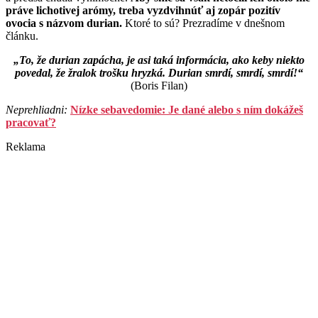
práve lichotivej arómy, treba vyzdvihnúť aj zopár pozitív
ovocia s názvom durian.
Ktoré to sú? Prezradíme v dnešnom
článku.
„To, že durian zapácha, je asi taká informácia, ako keby niekto
povedal, že žralok trošku hryzká. Durian smrdí, smrdí, smrdí!“
(Boris Filan)
Neprehliadni:
Nízke sebavedomie: Je dané alebo s ním dokážeš
pracovať?
Reklama