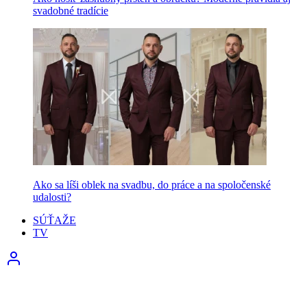
svadobné tradície
Ako sa líši oblek na svadbu, do práce a na spoločenské
udalosti?
SÚŤAŽE
TV