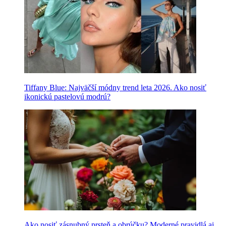
Tiffany Blue: Najväčší módny trend leta 2026. Ako nosiť
ikonickú pastelovú modrú?
Ako nosiť zásnubný prsteň a obrúčku? Moderné pravidlá aj