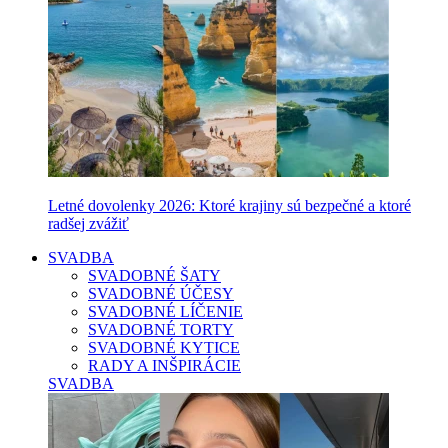
Letné dovolenky 2026: Ktoré krajiny sú bezpečné a ktoré
radšej zvážiť
SVADBA
SVADOBNÉ ŠATY
SVADOBNÉ ÚČESY
SVADOBNÉ LÍČENIE
SVADOBNÉ TORTY
SVADOBNÉ KYTICE
RADY A INŠPIRÁCIE
SVADBA