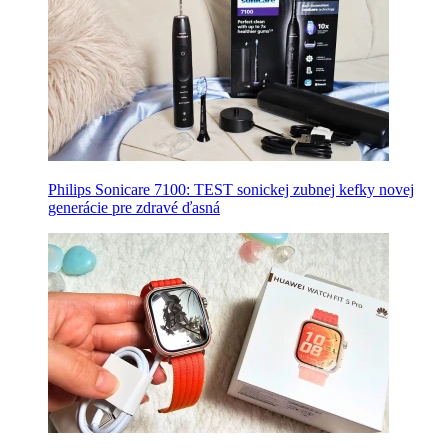
Philips Sonicare 7100: TEST sonickej zubnej kefky novej
generácie pre zdravé ďasná