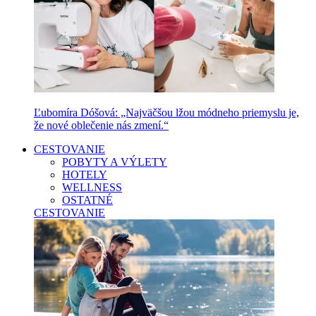
Ľubomíra Dóšová: „Najväčšou lžou módneho priemyslu je,
že nové oblečenie nás zmení.“
CESTOVANIE
POBYTY A VÝLETY
HOTELY
WELLNESS
OSTATNÉ
CESTOVANIE