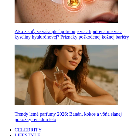
Ako zistiť, že vaša pleť potrebuje viac lipidov a nie viac
kyseliny hyalurónovej? Príznaky poškodenej kožnej bariéry
Trendy letné parfumy 2026: Banán, kokos a vôňa slanej
pokožky ovládnu leto
CELEBRITY
LIFESTYLE