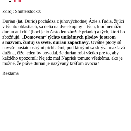
Zdroj: Shutterstock®
Durian (lat. Durio) pochádza z juhovýchodnej Ázie a ľudia, žijúci
v týchto oblastiach, sa delia na dve skupiny – tých, ktorí nemôžu
durian ani cítiť (hoci je to často len zbožné prianie) a tých, ktorí ho
zbožňujú. „
Domovom“ týchto unikátnych plodov je strom
s názvom, čuduj sa svete, durian zapáchavý.
Oválne plody sú
navyše posiate ostrými pichliačmi, pod ktorými sa skrýva mazľavá
dužina, čiže jeden by povedal, že durian robí všetko pre to, aby
každého upozornil: Nejedz ma! Napriek tomuto všetkému, ako je
možné, že práve durian je nazývaný kráľom ovocia?
Reklama