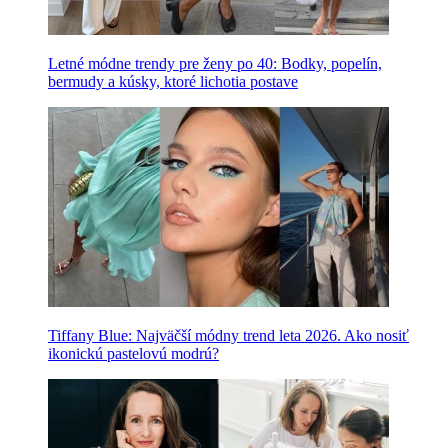
Letné módne trendy pre ženy po 40: Bodky, popelín,
bermudy a kúsky, ktoré lichotia postave
Tiffany Blue: Najväčší módny trend leta 2026. Ako nosiť
ikonickú pastelovú modrú?