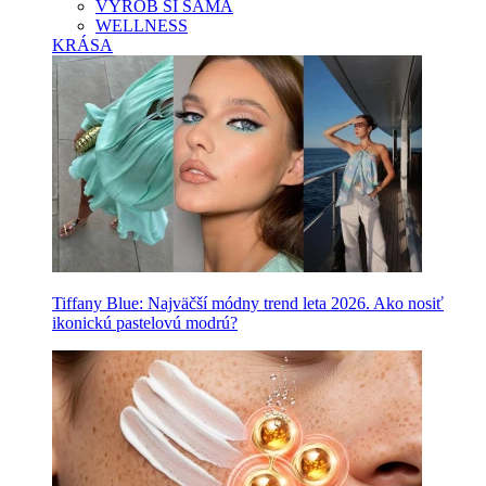
VYROB SI SAMA
WELLNESS
KRÁSA
Tiffany Blue: Najväčší módny trend leta 2026. Ako nosiť
ikonickú pastelovú modrú?