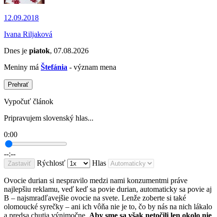
12.09.2018
Ivana Riljaková
Dnes je
piatok
, 07.08.2026
Meniny má
Štefánia
- význam mena
Prehrať
Vypočuť článok
Pripravujem slovenský hlas...
0:00
--:--
Rýchlosť
Hlas
Zastaviť
Ovocie durian si nespravilo medzi nami konzumentmi práve
najlepšiu reklamu, veď keď sa povie durian, automaticky sa povie aj
B – najsmradľavejšie ovocie na svete. Lenže zoberte si také
olomoucké syrečky – ani ich vôňa nie je to, čo by nás na nich lákalo
a predsa chutia výnimočne.
Aby sme sa však netočili len okolo nie