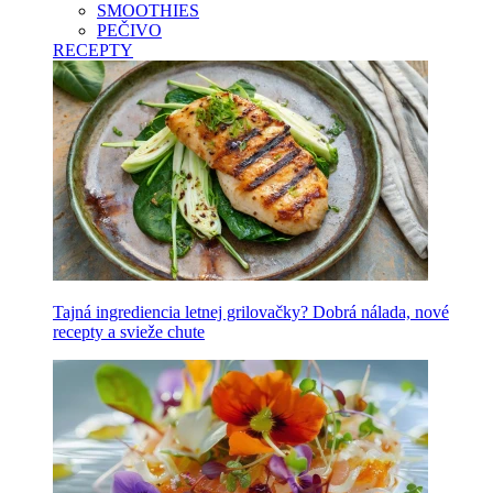
SMOOTHIES
PEČIVO
RECEPTY
Tajná ingrediencia letnej grilovačky? Dobrá nálada, nové
recepty a svieže chute