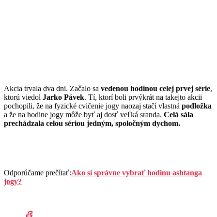
Akcia trvala dva dni. Začalo sa
vedenou hodinou celej prvej série
,
ktorú viedol
Jarko Pávek
. Tí, ktorí boli prvýkrát na takejto akcii
pochopili, že na fyzické cvičenie jogy naozaj stačí vlastná
podložka
a že na hodine jogy môže byť aj dosť veľká sranda.
Celá sála
prechádzala celou sériou jedným, spoločným dychom.
Odporúčame prečítať:
Ako si správne vybrať hodinu ashtanga
jogy?​