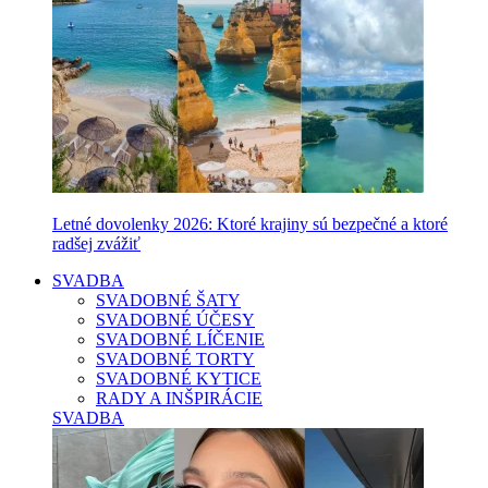
Letné dovolenky 2026: Ktoré krajiny sú bezpečné a ktoré
radšej zvážiť
SVADBA
SVADOBNÉ ŠATY
SVADOBNÉ ÚČESY
SVADOBNÉ LÍČENIE
SVADOBNÉ TORTY
SVADOBNÉ KYTICE
RADY A INŠPIRÁCIE
SVADBA