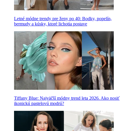
Letné módne trendy pre ženy po 40: Bodky, popelín,
bermudy a kúsky, ktoré lichotia postave
Tiffany Blue: Najväčší módny trend leta 2026. Ako nosiť
ikonickú pastelovú modrú?