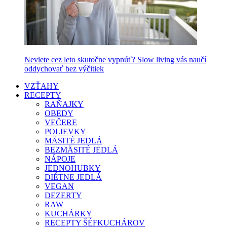
Neviete cez leto skutočne vypnúť? Slow living vás naučí
oddychovať bez výčitiek
VZŤAHY
RECEPTY
RAŇAJKY
OBEDY
VEČERE
POLIEVKY
MÄSITÉ JEDLÁ
BEZMÄSITÉ JEDLÁ
NÁPOJE
JEDNOHUBKY
DIÉTNE JEDLÁ
VEGAN
DEZERTY
RAW
KUCHÁRKY
RECEPTY ŠÉFKUCHÁROV