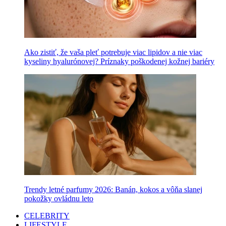
Ako zistiť, že vaša pleť potrebuje viac lipidov a nie viac
kyseliny hyalurónovej? Príznaky poškodenej kožnej bariéry
Trendy letné parfumy 2026: Banán, kokos a vôňa slanej
pokožky ovládnu leto
CELEBRITY
LIFESTYLE