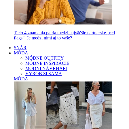
Tieto 4 znamenia patria medzi najväčšie partnerské „red
flags“. Je medzi nimi aj to vaše?
SNÁR
MÓDA
MÓDNE OUTFITY
MÓDNE INŠPIRÁCIE
MÓDNI NÁVRHÁRI
VYROB SI SAMA
MÓDA