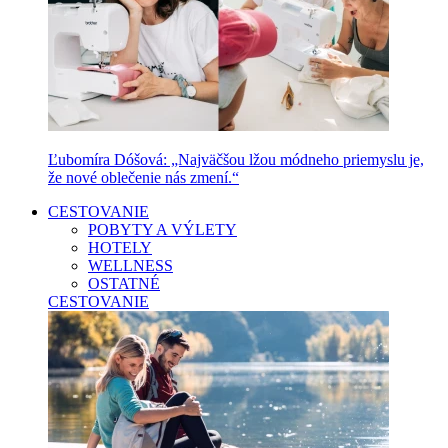
Ľubomíra Dóšová: „Najväčšou lžou módneho priemyslu je,
že nové oblečenie nás zmení.“
CESTOVANIE
POBYTY A VÝLETY
HOTELY
WELLNESS
OSTATNÉ
CESTOVANIE