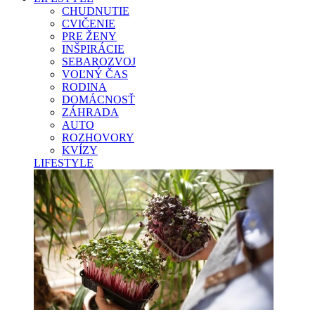
CHUDNUTIE
CVIČENIE
PRE ŽENY
INŠPIRÁCIE
SEBAROZVOJ
VOĽNÝ ČAS
RODINA
DOMÁCNOSŤ
ZÁHRADA
AUTO
ROZHOVORY
KVÍZY
LIFESTYLE