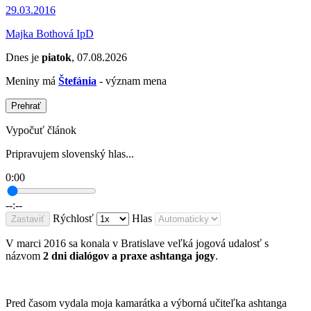
29.03.2016
Majka Bothová IpD
Dnes je
piatok
, 07.08.2026
Meniny má
Štefánia
- význam mena
Prehrať
Vypočuť článok
Pripravujem slovenský hlas...
0:00
--:--
Rýchlosť
Hlas
Zastaviť
V marci 2016 sa konala v Bratislave veľká jogová udalosť s
názvom
2 dni dialógov a praxe ashtanga jogy
.
Pred časom vydala moja kamarátka a výborná učiteľka ashtanga