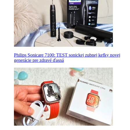
Philips Sonicare 7100: TEST sonickej zubnej kefky novej
generácie pre zdravé ďasná