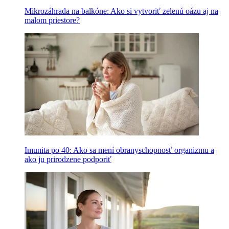
Mikrozáhrada na balkóne: Ako si vytvoriť zelenú oázu aj na
malom priestore?
Imunita po 40: Ako sa mení obranyschopnosť organizmu a
ako ju prirodzene podporiť