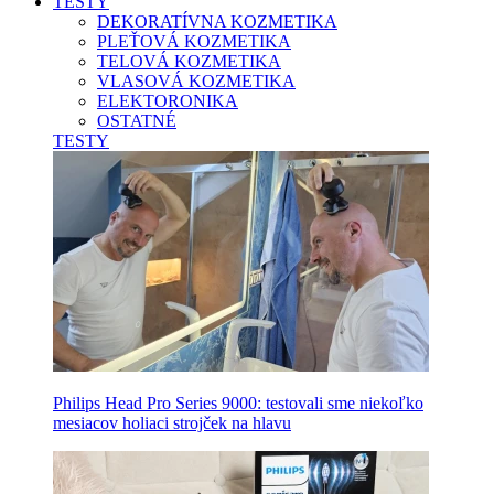
TESTY
DEKORATÍVNA KOZMETIKA
PLEŤOVÁ KOZMETIKA
TELOVÁ KOZMETIKA
VLASOVÁ KOZMETIKA
ELEKTORONIKA
OSTATNÉ
TESTY
Philips Head Pro Series 9000: testovali sme niekoľko
mesiacov holiaci strojček na hlavu