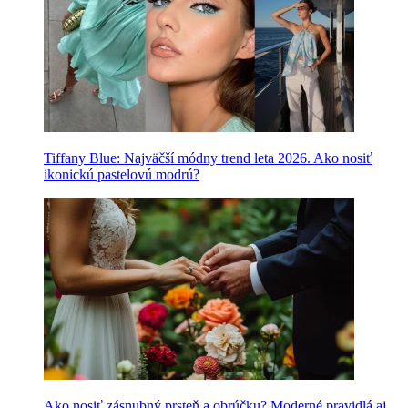
Tiffany Blue: Najväčší módny trend leta 2026. Ako nosiť
ikonickú pastelovú modrú?
Ako nosiť zásnubný prsteň a obrúčku? Moderné pravidlá aj