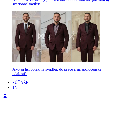
svadobné tradície
Ako sa líši oblek na svadbu, do práce a na spoločenské
udalosti?
SÚŤAŽE
TV