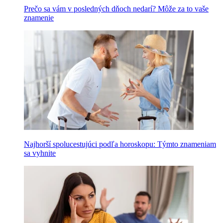
Prečo sa vám v posledných dňoch nedarí? Môže za to vaše
znamenie
Najhorší spolucestujúci podľa horoskopu: Týmto znameniam
sa vyhnite