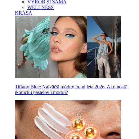
VYROB SI SAMA
WELLNESS
KRÁSA
Tiffany Blue: Najväčší módny trend leta 2026. Ako nosiť
ikonickú pastelovú modrú?