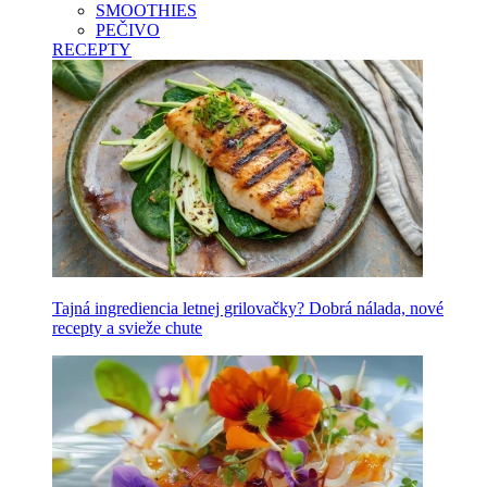
SMOOTHIES
PEČIVO
RECEPTY
Tajná ingrediencia letnej grilovačky? Dobrá nálada, nové
recepty a svieže chute