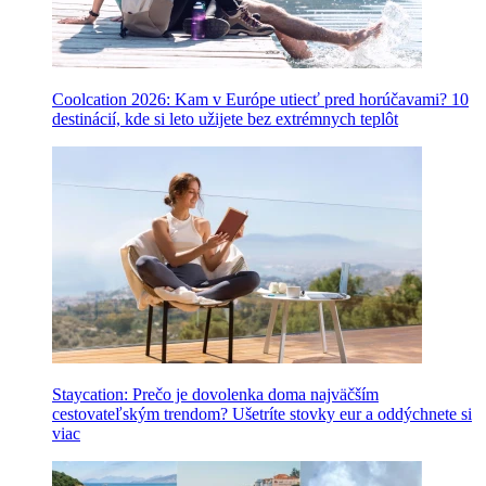
Coolcation 2026: Kam v Európe utiecť pred horúčavami? 10
destinácií, kde si leto užijete bez extrémnych teplôt
Staycation: Prečo je dovolenka doma najväčším
cestovateľským trendom? Ušetríte stovky eur a oddýchnete si
viac