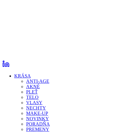
KRÁSA
ANTI-AGE
AKNÉ
PLEŤ
TELO
VLASY
NECHTY
MAKE-UP
NOVINKY
PORADŇA
PREMENY