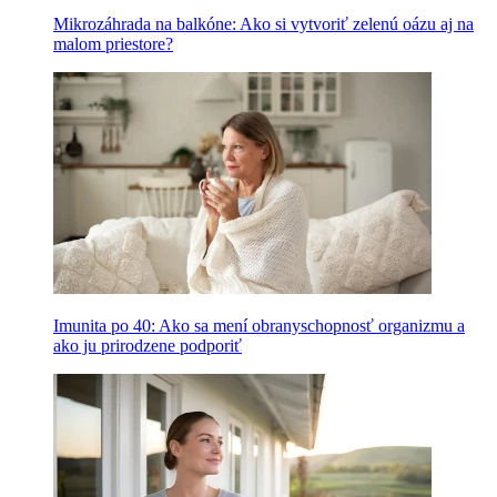
Mikrozáhrada na balkóne: Ako si vytvoriť zelenú oázu aj na
malom priestore?
Imunita po 40: Ako sa mení obranyschopnosť organizmu a
ako ju prirodzene podporiť