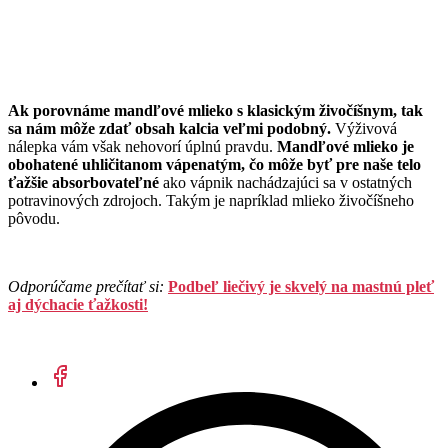
Ak porovnáme mandľové mlieko s klasickým živočíšnym, tak
sa nám môže zdať obsah kalcia veľmi podobný.
Výživová
nálepka vám však nehovorí úplnú pravdu.
Mandľové mlieko je
obohatené uhličitanom vápenatým, čo môže byť pre naše telo
ťažšie absorbovateľné
ako vápnik nachádzajúci sa v ostatných
potravinových zdrojoch. Takým je napríklad mlieko živočíšneho
pôvodu.
Odporúčame prečítať si:
Podbeľ liečivý je skvelý na mastnú pleť
aj dýchacie ťažkosti!