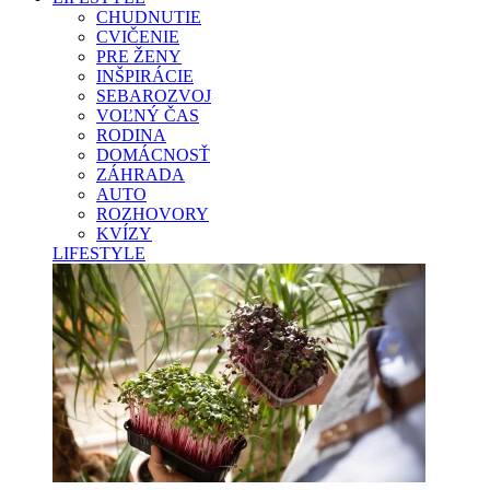
CHUDNUTIE
CVIČENIE
PRE ŽENY
INŠPIRÁCIE
SEBAROZVOJ
VOĽNÝ ČAS
RODINA
DOMÁCNOSŤ
ZÁHRADA
AUTO
ROZHOVORY
KVÍZY
LIFESTYLE