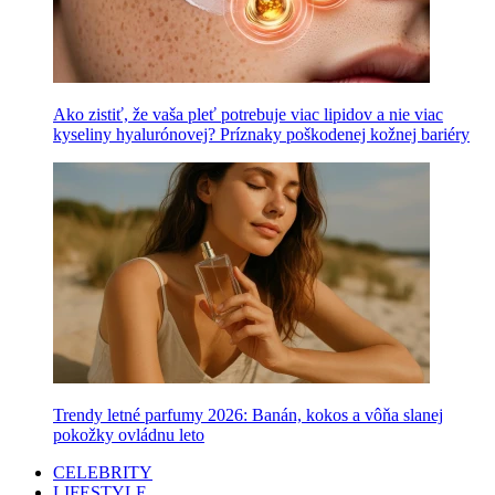
Ako zistiť, že vaša pleť potrebuje viac lipidov a nie viac
kyseliny hyalurónovej? Príznaky poškodenej kožnej bariéry
Trendy letné parfumy 2026: Banán, kokos a vôňa slanej
pokožky ovládnu leto
CELEBRITY
LIFESTYLE