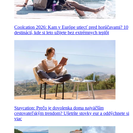
Coolcation 2026: Kam v Európe utiecť pred horúčavami? 10
destinácií, kde si leto užijete bez extrémnych teplôt
Staycation: Prečo je dovolenka doma najväčším
cestovateľským trendom? Ušetríte stovky eur a oddýchnete si
viac