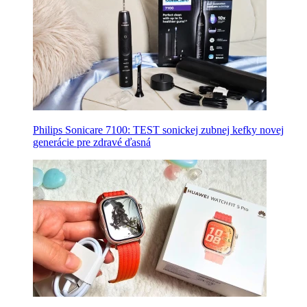
Philips Sonicare 7100: TEST sonickej zubnej kefky novej
generácie pre zdravé ďasná