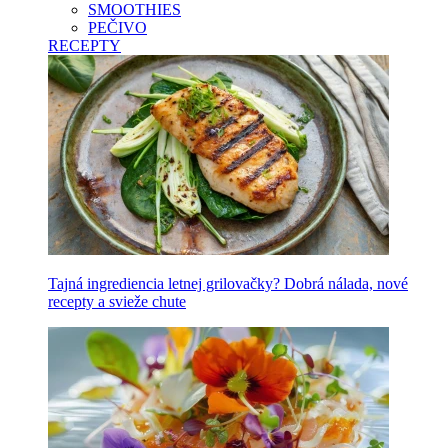
SMOOTHIES
PEČIVO
RECEPTY
Tajná ingrediencia letnej grilovačky? Dobrá nálada, nové
recepty a svieže chute