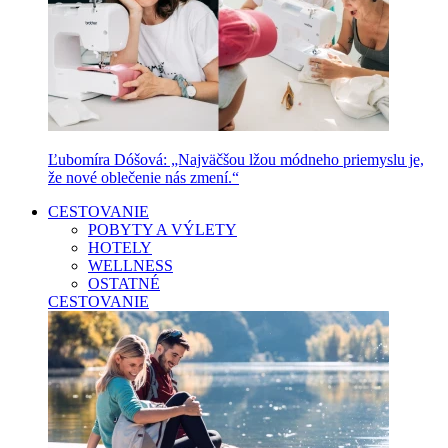
Ľubomíra Dóšová: „Najväčšou lžou módneho priemyslu je,
že nové oblečenie nás zmení.“
CESTOVANIE
POBYTY A VÝLETY
HOTELY
WELLNESS
OSTATNÉ
CESTOVANIE