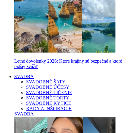
Letné dovolenky 2026: Ktoré krajiny sú bezpečné a ktoré
radšej zvážiť
SVADBA
SVADOBNÉ ŠATY
SVADOBNÉ ÚČESY
SVADOBNÉ LÍČENIE
SVADOBNÉ TORTY
SVADOBNÉ KYTICE
RADY A INŠPIRÁCIE
SVADBA