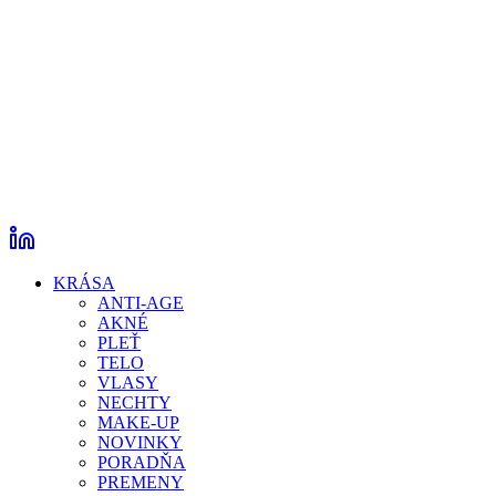
KRÁSA
ANTI-AGE
AKNÉ
PLEŤ
TELO
VLASY
NECHTY
MAKE-UP
NOVINKY
PORADŇA
PREMENY