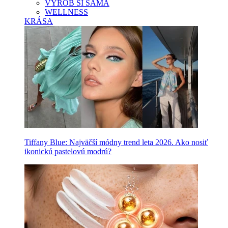
VYROB SI SAMA
WELLNESS
KRÁSA
Tiffany Blue: Najväčší módny trend leta 2026. Ako nosiť
ikonickú pastelovú modrú?