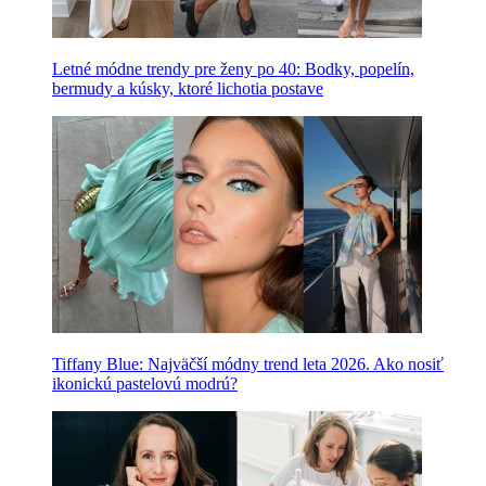
Letné módne trendy pre ženy po 40: Bodky, popelín,
bermudy a kúsky, ktoré lichotia postave
Tiffany Blue: Najväčší módny trend leta 2026. Ako nosiť
ikonickú pastelovú modrú?