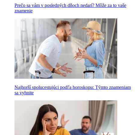
Prečo sa vám v posledných dňoch nedarí? Môže za to vaše
znamenie
Najhorší spolucestujúci podľa horoskopu: Týmto znameniam
sa vyhnite