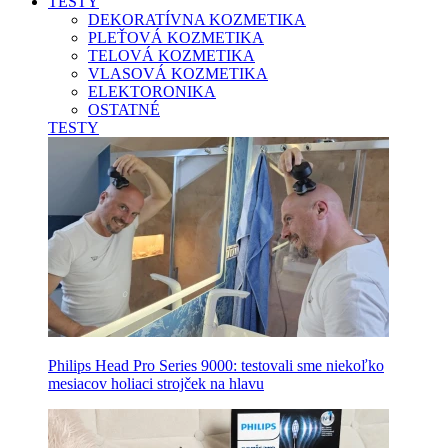
TESTY
DEKORATÍVNA KOZMETIKA
PLEŤOVÁ KOZMETIKA
TELOVÁ KOZMETIKA
VLASOVÁ KOZMETIKA
ELEKTORONIKA
OSTATNÉ
TESTY
Philips Head Pro Series 9000: testovali sme niekoľko
mesiacov holiaci strojček na hlavu