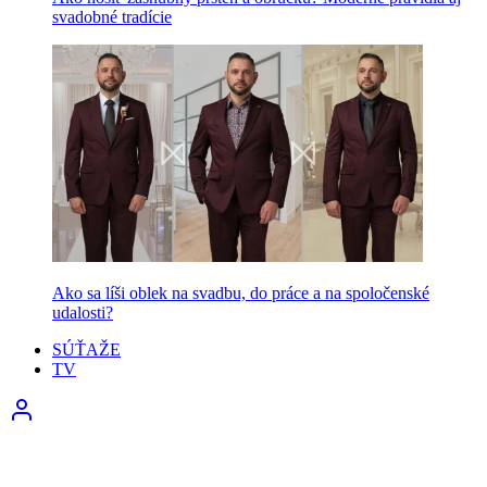
svadobné tradície
Ako sa líši oblek na svadbu, do práce a na spoločenské
udalosti?
SÚŤAŽE
TV