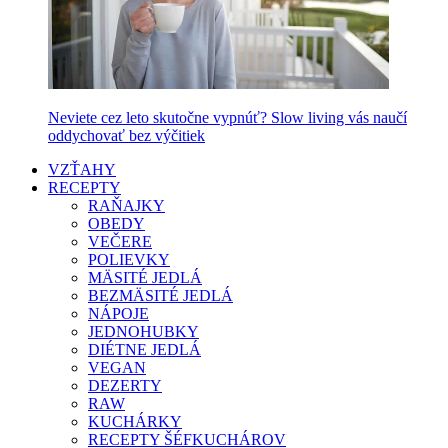
Neviete cez leto skutočne vypnúť? Slow living vás naučí
oddychovať bez výčitiek
VZŤAHY
RECEPTY
RAŇAJKY
OBEDY
VEČERE
POLIEVKY
MÄSITÉ JEDLÁ
BEZMÄSITÉ JEDLÁ
NÁPOJE
JEDNOHUBKY
DIÉTNE JEDLÁ
VEGAN
DEZERTY
RAW
KUCHÁRKY
RECEPTY ŠÉFKUCHÁROV