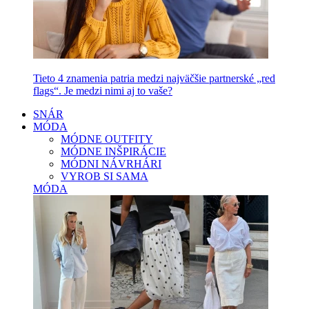
Tieto 4 znamenia patria medzi najväčšie partnerské „red
flags“. Je medzi nimi aj to vaše?
SNÁR
MÓDA
MÓDNE OUTFITY
MÓDNE INŠPIRÁCIE
MÓDNI NÁVRHÁRI
VYROB SI SAMA
MÓDA