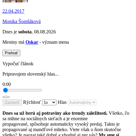
22.04.2017
Monika Šomšáková
Dnes je
sobota
, 08.08.2026
Meniny má
Oskar
- význam mena
Prehrať
Vypočuť článok
Pripravujem slovenský hlas...
0:00
--:--
Rýchlosť
Hlas
Zastaviť
Dnes sa už berú aj potraviny ako trendy záležitosti.
Všetko, čo
sa mihne na sociálnych sieťach a je enormne
propagované, spôsobuje automaticky vysoký predaj. Takto je
propagované aj mandľové mlieko. Viete však o ňom skutočne
všetko? Je naozaj také dobré a vhodné aj pre vás?
My sme si