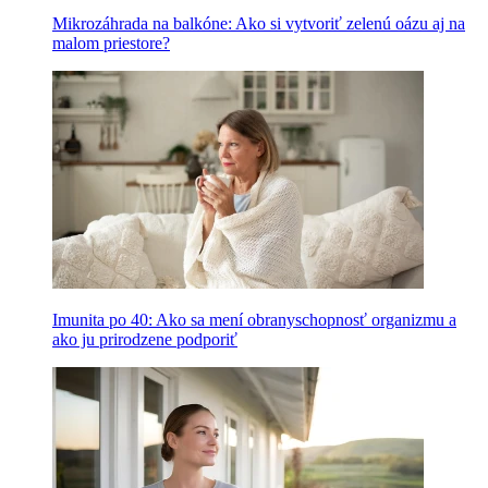
Mikrozáhrada na balkóne: Ako si vytvoriť zelenú oázu aj na
malom priestore?
Imunita po 40: Ako sa mení obranyschopnosť organizmu a
ako ju prirodzene podporiť