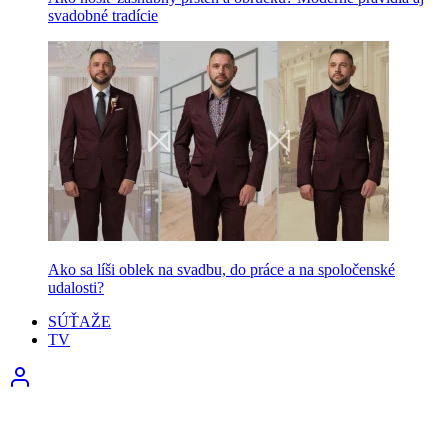
svadobné tradície
Ako sa líši oblek na svadbu, do práce a na spoločenské
udalosti?
SÚŤAŽE
TV