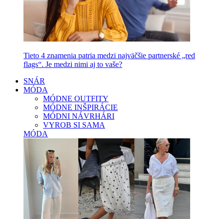
Tieto 4 znamenia patria medzi najväčšie partnerské „red
flags“. Je medzi nimi aj to vaše?
SNÁR
MÓDA
MÓDNE OUTFITY
MÓDNE INŠPIRÁCIE
MÓDNI NÁVRHÁRI
VYROB SI SAMA
MÓDA