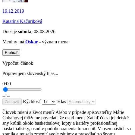
19.12.2019
Katarína Kačuriková
Dnes je
sobota
, 08.08.2026
Meniny má
Oskar
- význam mena
Prehrať
Vypočuť článok
Pripravujem slovenský hlas...
0:00
--:--
Rýchlosť
Hlas
Zastaviť
Človek mieni a život mení? Alebo v prípade spisovateľky Márie
Cabanovej môžeme povedať, že osud mení. Zatiaľ čo sa jej detské
sny krútili okolo basketbalovej lopty a kariéry profesionálnej
basketbalistky, osud v podobe zranenia to zmenil. V osemnástich sa
zranila a musela zmeniť svoje záujmy a presedlať zo športu