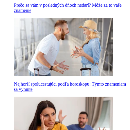
Prečo sa vám v posledných dňoch nedarí? Môže za to vaše
znamenie
Najhorší spolucestujúci podľa horoskopu: Týmto znameniam
sa vyhnite