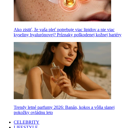
Ako zistiť, že vaša pleť potrebuje viac lipidov a nie viac
kyseliny hyalurónovej? Príznaky poškodenej kožnej bariéry
Trendy letné parfumy 2026: Banán, kokos a vôňa slanej
pokožky ovládnu leto
CELEBRITY
LIFESTYLE