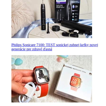
Philips Sonicare 7100: TEST sonickej zubnej kefky novej
generácie pre zdravé ďasná