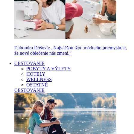
Ľubomíra Dóšová: „Najväčšou lžou módneho priemyslu je,
že nové oblečenie nás zmení.“
CESTOVANIE
POBYTY A VÝLETY
HOTELY
WELLNESS
OSTATNÉ
CESTOVANIE