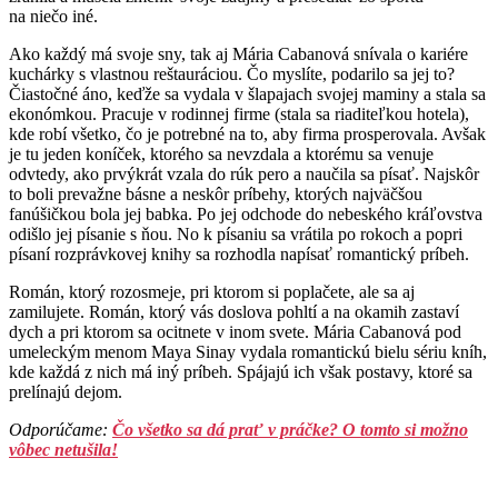
na niečo iné.
Ako každý má svoje sny, tak aj Mária Cabanová snívala o kariére
kuchárky s vlastnou reštauráciou. Čo myslíte, podarilo sa jej to?
Čiastočné áno, keďže sa vydala v šlapajach svojej maminy a stala sa
ekonómkou. Pracuje v rodinnej firme (stala sa riaditeľkou hotela),
kde robí všetko, čo je potrebné na to, aby firma prosperovala. Avšak
je tu jeden koníček, ktorého sa nevzdala a ktorému sa venuje
odvtedy, ako prvýkrát vzala do rúk pero a naučila sa písať. Najskôr
to boli prevažne básne a neskôr príbehy, ktorých najväčšou
fanúšičkou bola jej babka. Po jej odchode do nebeského kráľovstva
odišlo jej písanie s ňou. No k písaniu sa vrátila po rokoch a popri
písaní rozprávkovej knihy sa rozhodla napísať romantický príbeh.
Román, ktorý rozosmeje, pri ktorom si poplačete, ale sa aj
zamilujete. Román, ktorý vás doslova pohltí a na okamih zastaví
dych a pri ktorom sa ocitnete v inom svete. Mária Cabanová pod
umeleckým menom Maya Sinay vydala romantickú bielu sériu kníh,
kde každá z nich má iný príbeh. Spájajú ich však postavy, ktoré sa
prelínajú dejom.
Odporúčame:
Čo všetko sa dá prať v práčke? O tomto si možno
vôbec netušila!