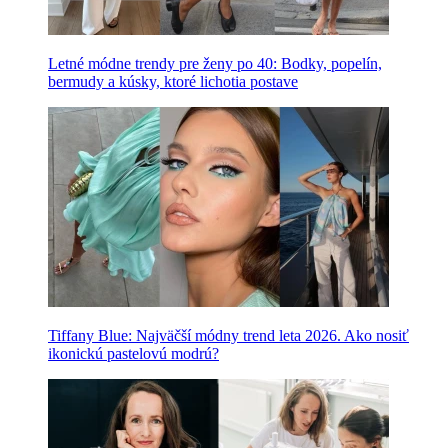
Letné módne trendy pre ženy po 40: Bodky, popelín,
bermudy a kúsky, ktoré lichotia postave
Tiffany Blue: Najväčší módny trend leta 2026. Ako nosiť
ikonickú pastelovú modrú?