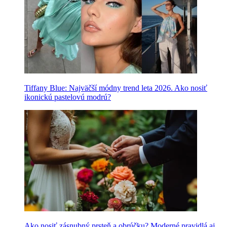
Tiffany Blue: Najväčší módny trend leta 2026. Ako nosiť
ikonickú pastelovú modrú?
Ako nosiť zásnubný prsteň a obrúčku? Moderné pravidlá aj