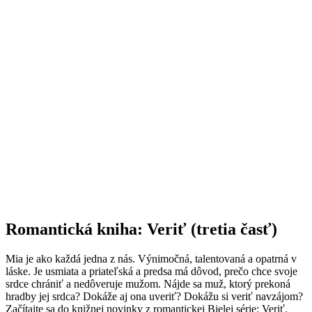
Romantická kniha: Veriť (tretia časť)
Mia je ako každá jedna z nás. Výnimočná, talentovaná a opatrná v
láske. Je usmiata a priateľská a predsa má dôvod, prečo chce svoje
srdce chrániť a nedôveruje mužom. Nájde sa muž, ktorý prekoná
hradby jej srdca? Dokáže aj ona uveriť? Dokážu si veriť navzájom?
Začítajte sa do knižnej novinky z romantickej Bielej série: Veriť.