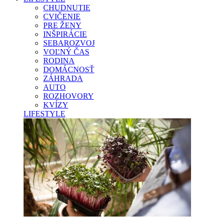
CHUDNUTIE
CVIČENIE
PRE ŽENY
INŠPIRÁCIE
SEBAROZVOJ
VOĽNÝ ČAS
RODINA
DOMÁCNOSŤ
ZÁHRADA
AUTO
ROZHOVORY
KVÍZY
LIFESTYLE