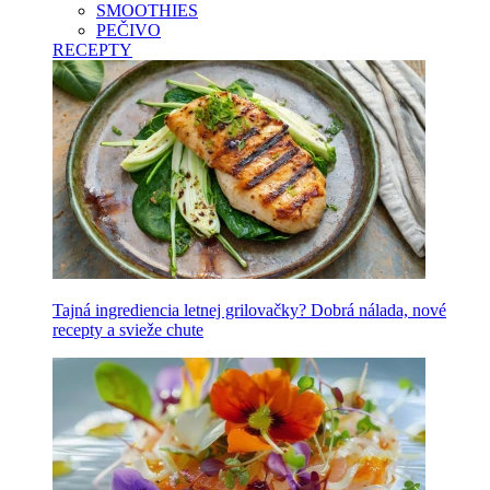
SMOOTHIES
PEČIVO
RECEPTY
Tajná ingrediencia letnej grilovačky? Dobrá nálada, nové
recepty a svieže chute