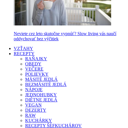
Neviete cez leto skutočne vypnúť? Slow living vás naučí
oddychovať bez výčitiek
VZŤAHY
RECEPTY
RAŇAJKY
OBEDY
VEČERE
POLIEVKY
MÄSITÉ JEDLÁ
BEZMÄSITÉ JEDLÁ
NÁPOJE
JEDNOHUBKY
DIÉTNE JEDLÁ
VEGAN
DEZERTY
RAW
KUCHÁRKY
RECEPTY ŠÉFKUCHÁROV