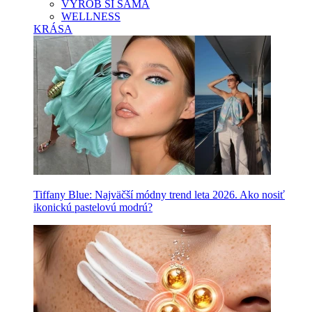
VYROB SI SAMA
WELLNESS
KRÁSA
Tiffany Blue: Najväčší módny trend leta 2026. Ako nosiť
ikonickú pastelovú modrú?