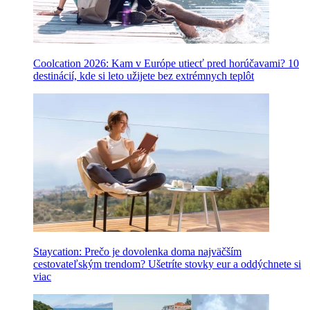
Coolcation 2026: Kam v Európe utiecť pred horúčavami? 10
destinácií, kde si leto užijete bez extrémnych teplôt
Staycation: Prečo je dovolenka doma najväčším
cestovateľským trendom? Ušetríte stovky eur a oddýchnete si
viac