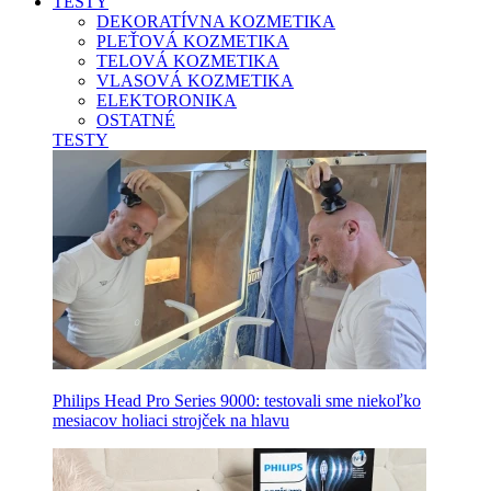
TESTY
DEKORATÍVNA KOZMETIKA
PLEŤOVÁ KOZMETIKA
TELOVÁ KOZMETIKA
VLASOVÁ KOZMETIKA
ELEKTORONIKA
OSTATNÉ
TESTY
Philips Head Pro Series 9000: testovali sme niekoľko
mesiacov holiaci strojček na hlavu