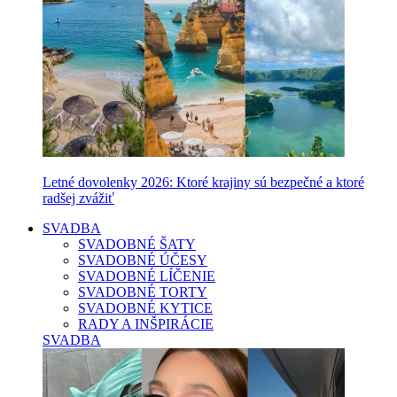
Letné dovolenky 2026: Ktoré krajiny sú bezpečné a ktoré
radšej zvážiť
SVADBA
SVADOBNÉ ŠATY
SVADOBNÉ ÚČESY
SVADOBNÉ LÍČENIE
SVADOBNÉ TORTY
SVADOBNÉ KYTICE
RADY A INŠPIRÁCIE
SVADBA