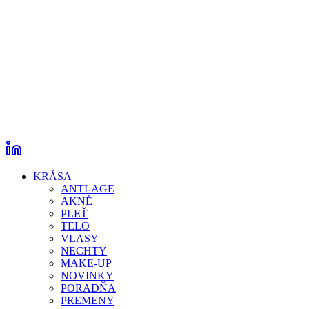
KRÁSA
ANTI-AGE
AKNÉ
PLEŤ
TELO
VLASY
NECHTY
MAKE-UP
NOVINKY
PORADŇA
PREMENY