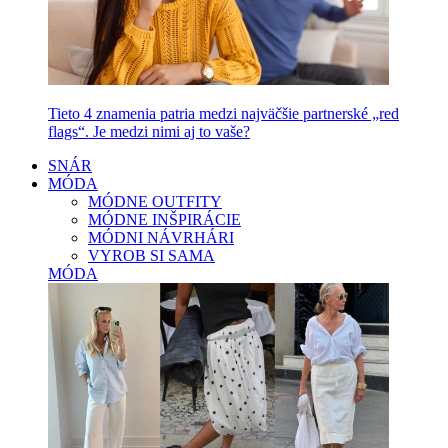
Tieto 4 znamenia patria medzi najväčšie partnerské „red
flags“. Je medzi nimi aj to vaše?
SNÁR
MÓDA
MÓDNE OUTFITY
MÓDNE INŠPIRÁCIE
MÓDNI NÁVRHÁRI
VYROB SI SAMA
MÓDA