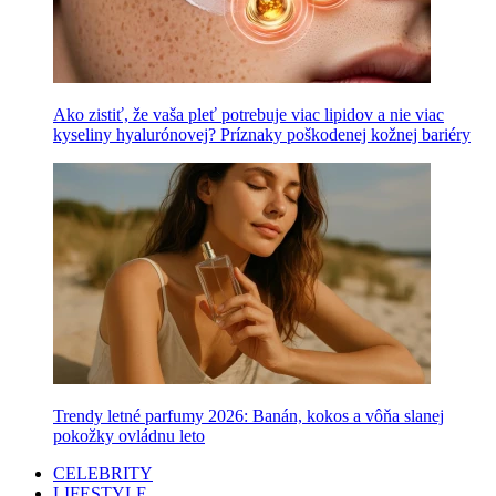
Ako zistiť, že vaša pleť potrebuje viac lipidov a nie viac
kyseliny hyalurónovej? Príznaky poškodenej kožnej bariéry
Trendy letné parfumy 2026: Banán, kokos a vôňa slanej
pokožky ovládnu leto
CELEBRITY
LIFESTYLE