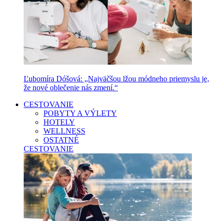
Ľubomíra Dóšová: „Najväčšou lžou módneho priemyslu je,
že nové oblečenie nás zmení.“
CESTOVANIE
POBYTY A VÝLETY
HOTELY
WELLNESS
OSTATNÉ
CESTOVANIE