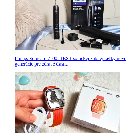
Philips Sonicare 7100: TEST sonickej zubnej kefky novej
generácie pre zdravé ďasná