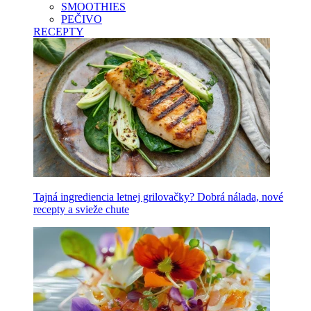
SMOOTHIES
PEČIVO
RECEPTY
Tajná ingrediencia letnej grilovačky? Dobrá nálada, nové
recepty a svieže chute