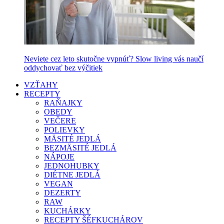
Neviete cez leto skutočne vypnúť? Slow living vás naučí
oddychovať bez výčitiek
VZŤAHY
RECEPTY
RAŇAJKY
OBEDY
VEČERE
POLIEVKY
MÄSITÉ JEDLÁ
BEZMÄSITÉ JEDLÁ
NÁPOJE
JEDNOHUBKY
DIÉTNE JEDLÁ
VEGAN
DEZERTY
RAW
KUCHÁRKY
RECEPTY ŠÉFKUCHÁROV