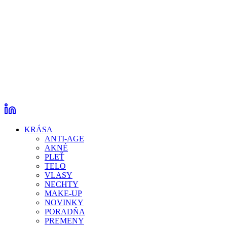
KRÁSA
ANTI-AGE
AKNÉ
PLEŤ
TELO
VLASY
NECHTY
MAKE-UP
NOVINKY
PORADŇA
PREMENY