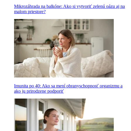
Mikrozáhrada na balkóne: Ako si vytvoriť zelenú oázu aj na
malom priestore?
Imunita po 40: Ako sa mení obranyschopnosť organizmu a
ako ju prirodzene podporiť