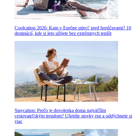
Coolcation 2026: Kam v Európe utiecť pred horúčavami? 10
destinácií, kde si leto užijete bez extrémnych teplôt
Staycation: Prečo je dovolenka doma najväčším
cestovateľským trendom? Ušetríte stovky eur a oddýchnete si
viac