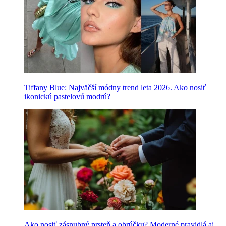
Tiffany Blue: Najväčší módny trend leta 2026. Ako nosiť
ikonickú pastelovú modrú?
Ako nosiť zásnubný prsteň a obrúčku? Moderné pravidlá aj