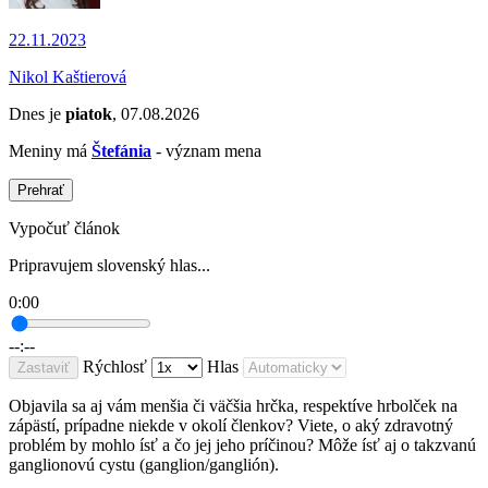
22.11.2023
Nikol Kaštierová
Dnes je
piatok
, 07.08.2026
Meniny má
Štefánia
- význam mena
Prehrať
Vypočuť článok
Pripravujem slovenský hlas...
0:00
--:--
Rýchlosť
Hlas
Zastaviť
Objavila sa aj vám menšia či väčšia hrčka, respektíve hrbolček na
zápästí, prípadne niekde v okolí členkov? Viete, o aký zdravotný
problém by mohlo ísť a čo jej jeho príčinou? Môže ísť aj o takzvanú
ganglionovú cystu (ganglion/ganglión).