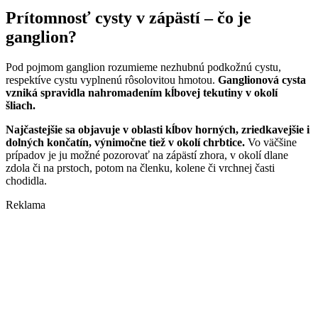
Prítomnosť cysty v zápästí – čo je
ganglion?
Pod pojmom ganglion rozumieme nezhubnú podkožnú cystu,
respektíve cystu vyplnenú rôsolovitou hmotou.
Ganglionová cysta
vzniká spravidla nahromadením kĺbovej tekutiny v okolí
šliach.
Najčastejšie sa objavuje v oblasti kĺbov horných, zriedkavejšie i
dolných končatín, výnimočne tiež v okolí chrbtice.
Vo väčšine
prípadov je ju možné pozorovať na zápästí zhora, v okolí dlane
zdola či na prstoch, potom na členku, kolene či vrchnej časti
chodidla.
Reklama