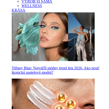
VYROB SI SAMA
WELLNESS
KRÁSA
Tiffany Blue: Najväčší módny trend leta 2026. Ako nosiť
ikonickú pastelovú modrú?