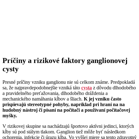
Príčiny a rizikové faktory ganglionovej
cysty
Presné príčiny vzniku ganglionu nie sú celkom známe. Predpokladá
sa, že najpravdepodobnejšie vzniká táto
cysta
z dôvodu dlhodobého
a pravidelného preťažovania, dlhodobého dráždenia a
mechanického namáhania kĺbov a šliach.
K jej vzniku často
prispievajú stereotypné pohyby, napríklad pri hraní na na
hudobný nástroj či písaní na počítači a používaní počítačovej
myšky.
V rizikovej skupine sa nachádzajú športovo aktívni jedinci, ktorých
kĺby sú pod stálym tlakom. Ganglion tiež môže byť následkom
ochorenia, infekcie či úrazu kĺba. Vo vyššej miere sa tento zdravotný