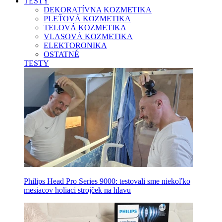
TESTY
DEKORATÍVNA KOZMETIKA
PLEŤOVÁ KOZMETIKA
TELOVÁ KOZMETIKA
VLASOVÁ KOZMETIKA
ELEKTORONIKA
OSTATNÉ
TESTY
Philips Head Pro Series 9000: testovali sme niekoľko
mesiacov holiaci strojček na hlavu