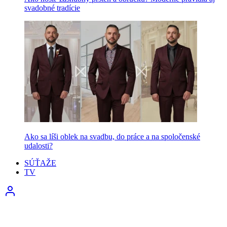
svadobné tradície
Ako sa líši oblek na svadbu, do práce a na spoločenské
udalosti?
SÚŤAŽE
TV