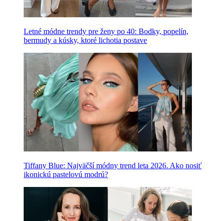
Letné módne trendy pre ženy po 40: Bodky, popelín,
bermudy a kúsky, ktoré lichotia postave
Tiffany Blue: Najväčší módny trend leta 2026. Ako nosiť
ikonickú pastelovú modrú?