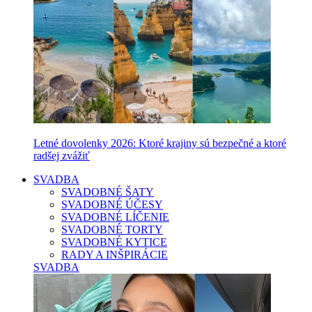
Letné dovolenky 2026: Ktoré krajiny sú bezpečné a ktoré
radšej zvážiť
SVADBA
SVADOBNÉ ŠATY
SVADOBNÉ ÚČESY
SVADOBNÉ LÍČENIE
SVADOBNÉ TORTY
SVADOBNÉ KYTICE
RADY A INŠPIRÁCIE
SVADBA