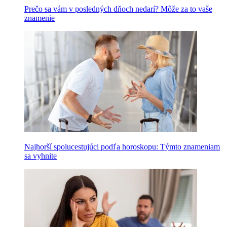
Prečo sa vám v posledných dňoch nedarí? Môže za to vaše
znamenie
Najhorší spolucestujúci podľa horoskopu: Týmto znameniam
sa vyhnite