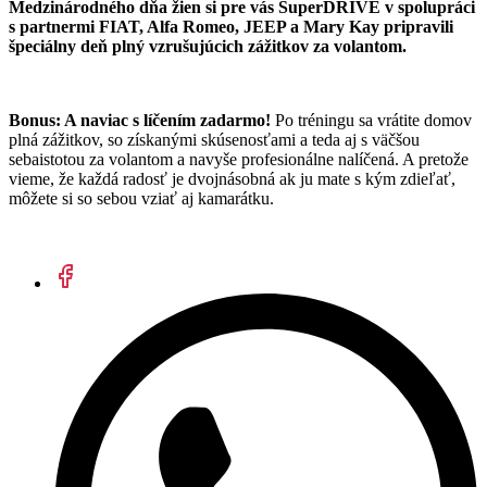
Medzinárodného dňa žien si pre vás SuperDRIVE v spolupráci
s partnermi FIAT, Alfa Romeo, JEEP a Mary Kay pripravili
špeciálny deň plný vzrušujúcich zážitkov za volantom.
Bonus: A naviac s líčením zadarmo!
Po tréningu sa vrátite domov
plná zážitkov, so získanými skúsenosťami a teda aj s väčšou
sebaistotou za volantom a navyše profesionálne nalíčená. A pretože
vieme, že každá radosť je dvojnásobná ak ju mate s kým zdieľať,
môžete si so sebou vziať aj kamarátku.