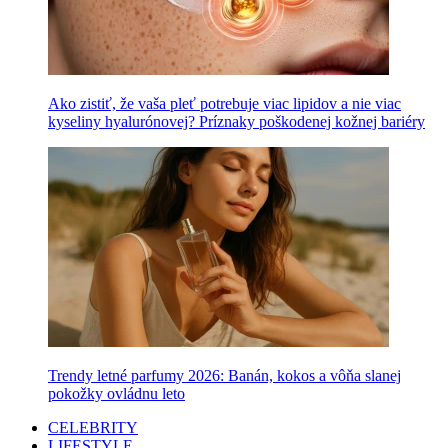
Ako zistiť, že vaša pleť potrebuje viac lipidov a nie viac
kyseliny hyalurónovej? Príznaky poškodenej kožnej bariéry
Trendy letné parfumy 2026: Banán, kokos a vôňa slanej
pokožky ovládnu leto
CELEBRITY
LIFESTYLE