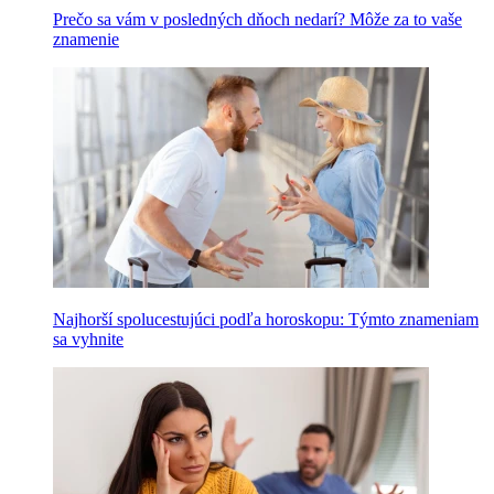
Prečo sa vám v posledných dňoch nedarí? Môže za to vaše
znamenie
Najhorší spolucestujúci podľa horoskopu: Týmto znameniam
sa vyhnite