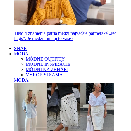
Tieto 4 znamenia patria medzi najväčšie partnerské „red
flags“. Je medzi nimi aj to vaše?
SNÁR
MÓDA
MÓDNE OUTFITY
MÓDNE INŠPIRÁCIE
MÓDNI NÁVRHÁRI
VYROB SI SAMA
MÓDA