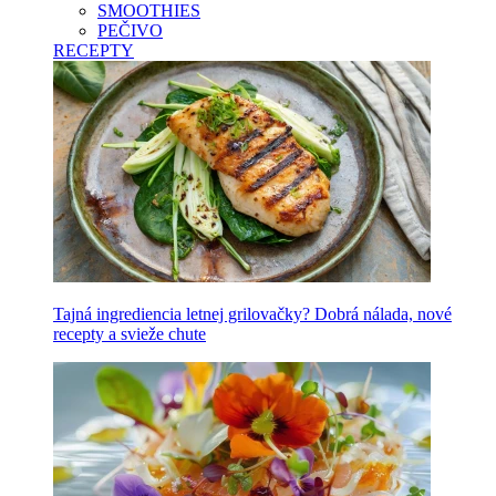
SMOOTHIES
PEČIVO
RECEPTY
Tajná ingrediencia letnej grilovačky? Dobrá nálada, nové
recepty a svieže chute