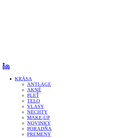
KRÁSA
ANTI-AGE
AKNÉ
PLEŤ
TELO
VLASY
NECHTY
MAKE-UP
NOVINKY
PORADŇA
PREMENY