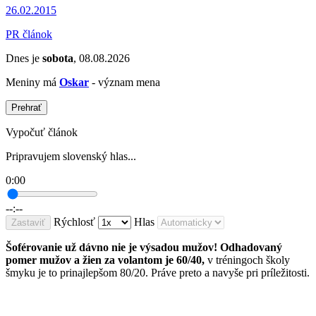
26.02.2015
PR článok
Dnes je
sobota
, 08.08.2026
Meniny má
Oskar
- význam mena
Prehrať
Vypočuť článok
Pripravujem slovenský hlas...
0:00
--:--
Rýchlosť
Hlas
Zastaviť
Šoférovanie už dávno nie je výsadou mužov! Odhadovaný
pomer mužov a žien za volantom je 60/40,
v tréningoch školy
šmyku je to prinajlepšom 80/20. Práve preto a navyše pri príležitosti.