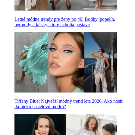
Letné módne trendy pre ženy po 40: Bodky, popelín,
bermudy a kúsky, ktoré lichotia postave
Tiffany Blue: Najväčší módny trend leta 2026. Ako nosiť
ikonickú pastelovú modrú?