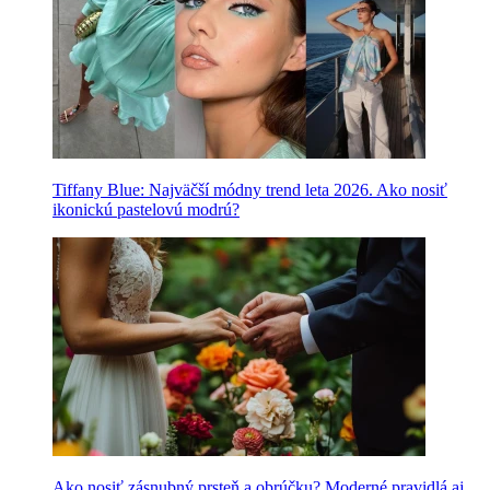
Tiffany Blue: Najväčší módny trend leta 2026. Ako nosiť
ikonickú pastelovú modrú?
Ako nosiť zásnubný prsteň a obrúčku? Moderné pravidlá aj