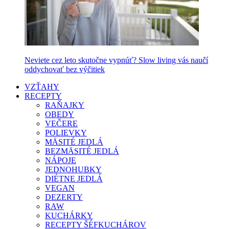
Neviete cez leto skutočne vypnúť? Slow living vás naučí
oddychovať bez výčitiek
VZŤAHY
RECEPTY
RAŇAJKY
OBEDY
VEČERE
POLIEVKY
MÄSITÉ JEDLÁ
BEZMÄSITÉ JEDLÁ
NÁPOJE
JEDNOHUBKY
DIÉTNE JEDLÁ
VEGAN
DEZERTY
RAW
KUCHÁRKY
RECEPTY ŠÉFKUCHÁROV