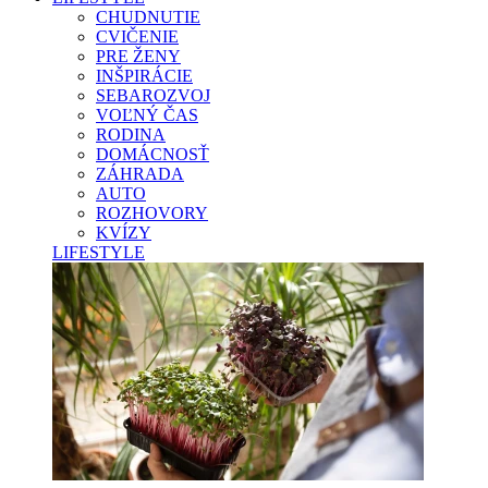
CHUDNUTIE
CVIČENIE
PRE ŽENY
INŠPIRÁCIE
SEBAROZVOJ
VOĽNÝ ČAS
RODINA
DOMÁCNOSŤ
ZÁHRADA
AUTO
ROZHOVORY
KVÍZY
LIFESTYLE