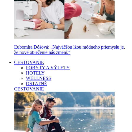
Ľubomíra Dóšová: „Najväčšou lžou módneho priemyslu je,
že nové oblečenie nás zmení.“
CESTOVANIE
POBYTY A VÝLETY
HOTELY
WELLNESS
OSTATNÉ
CESTOVANIE