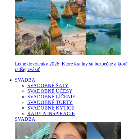
Letné dovolenky 2026: Ktoré krajiny sú bezpečné a ktoré
radšej zvážiť
SVADBA
SVADOBNÉ ŠATY
SVADOBNÉ ÚČESY
SVADOBNÉ LÍČENIE
SVADOBNÉ TORTY
SVADOBNÉ KYTICE
RADY A INŠPIRÁCIE
SVADBA