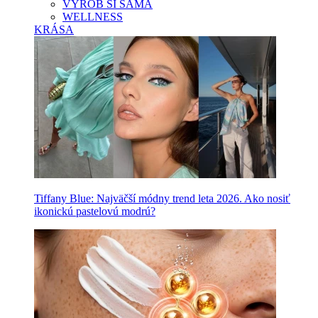
VYROB SI SAMA
WELLNESS
KRÁSA
Tiffany Blue: Najväčší módny trend leta 2026. Ako nosiť
ikonickú pastelovú modrú?