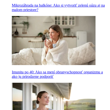
Mikrozáhrada na balkóne: Ako si vytvoriť zelenú oázu aj na
malom priestore?
Imunita po 40: Ako sa mení obranyschopnosť organizmu a
ako ju prirodzene podporiť