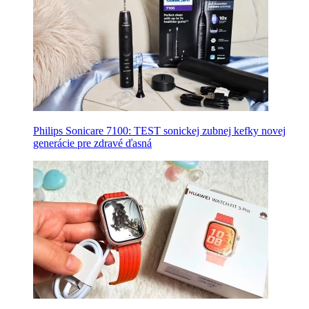
Philips Sonicare 7100: TEST sonickej zubnej kefky novej
generácie pre zdravé ďasná