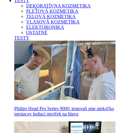
TESTY
DEKORATÍVNA KOZMETIKA
PLEŤOVÁ KOZMETIKA
TELOVÁ KOZMETIKA
VLASOVÁ KOZMETIKA
ELEKTORONIKA
OSTATNÉ
TESTY
Philips Head Pro Series 9000: testovali sme niekoľko
mesiacov holiaci strojček na hlavu