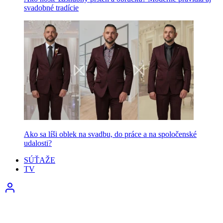
svadobné tradície
Ako sa líši oblek na svadbu, do práce a na spoločenské
udalosti?
SÚŤAŽE
TV