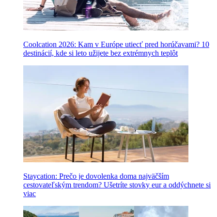
Coolcation 2026: Kam v Európe utiecť pred horúčavami? 10
destinácií, kde si leto užijete bez extrémnych teplôt
Staycation: Prečo je dovolenka doma najväčším
cestovateľským trendom? Ušetríte stovky eur a oddýchnete si
viac