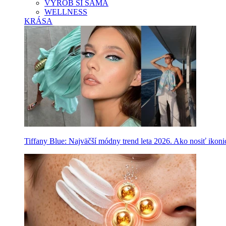
VYROB SI SAMA
WELLNESS
KRÁSA
Tiffany Blue: Najväčší módny trend leta 2026. Ako nosiť ikon