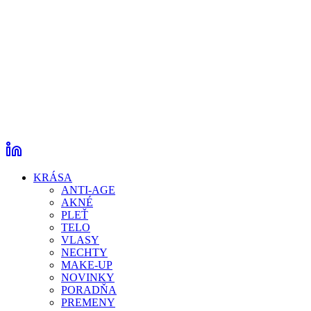
KRÁSA
ANTI-AGE
AKNÉ
PLEŤ
TELO
VLASY
NECHTY
MAKE-UP
NOVINKY
PORADŇA
PREMENY