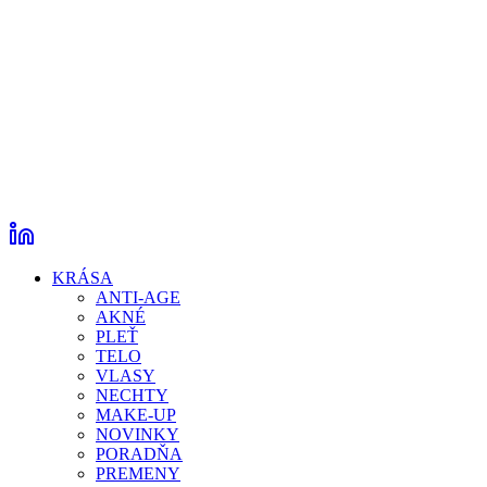
KRÁSA
ANTI-AGE
AKNÉ
PLEŤ
TELO
VLASY
NECHTY
MAKE-UP
NOVINKY
PORADŇA
PREMENY