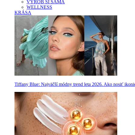
VYROB SI SAMA
WELLNESS
KRÁSA
Tiffany Blue: Najväčší módny trend leta 2026. Ako nosiť ikon