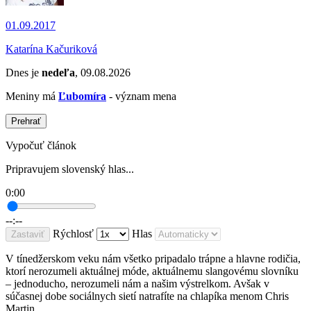
01.09.2017
Katarína Kačuriková
Dnes je
nedeľa
, 09.08.2026
Meniny má
Ľubomíra
- význam mena
Prehrať
Vypočuť článok
Pripravujem slovenský hlas...
0:00
--:--
Rýchlosť
Hlas
Zastaviť
V tínedžerskom veku nám všetko pripadalo trápne a hlavne rodičia,
ktorí nerozumeli aktuálnej móde, aktuálnemu slangovému slovníku
– jednoducho, nerozumeli nám a našim výstrelkom. Avšak v
súčasnej dobe sociálnych sietí natrafíte na chlapíka menom Chris
Martin.