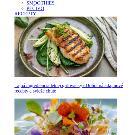
SMOOTHIES
PEČIVO
RECEPTY
Tajná ingrediencia letnej grilovačky? Dobrá nálada, nové
recepty a svieže chute