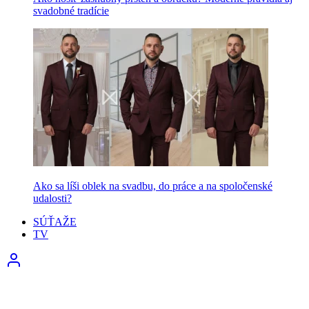
svadobné tradície
Ako sa líši oblek na svadbu, do práce a na spoločenské
udalosti?
SÚŤAŽE
TV