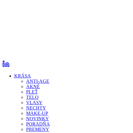
KRÁSA
ANTI-AGE
AKNÉ
PLEŤ
TELO
VLASY
NECHTY
MAKE-UP
NOVINKY
PORADŇA
PREMENY