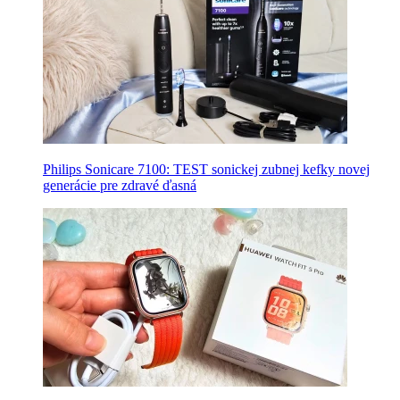
Philips Sonicare 7100: TEST sonickej zubnej kefky novej
generácie pre zdravé ďasná