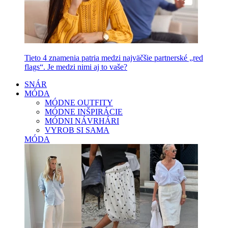
Tieto 4 znamenia patria medzi najväčšie partnerské „red
flags“. Je medzi nimi aj to vaše?
SNÁR
MÓDA
MÓDNE OUTFITY
MÓDNE INŠPIRÁCIE
MÓDNI NÁVRHÁRI
VYROB SI SAMA
MÓDA