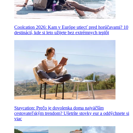
Coolcation 2026: Kam v Európe utiecť pred horúčavami? 10
destinácií, kde si leto užijete bez extrémnych teplôt
Staycation: Prečo je dovolenka doma najväčším
cestovateľským trendom? Ušetríte stovky eur a oddýchnete si
viac