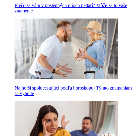
Prečo sa vám v posledných dňoch nedarí? Môže za to vaše
znamenie
Najhorší spolucestujúci podľa horoskopu: Týmto znameniam
sa vyhnite