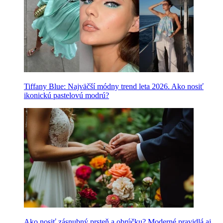
Tiffany Blue: Najväčší módny trend leta 2026. Ako nosiť
ikonickú pastelovú modrú?
Ako nosiť zásnubný prsteň a obrúčku? Moderné pravidlá aj