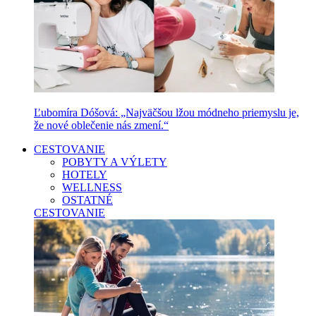
Ľubomíra Dóšová: „Najväčšou lžou módneho priemyslu je,
že nové oblečenie nás zmení.“
CESTOVANIE
POBYTY A VÝLETY
HOTELY
WELLNESS
OSTATNÉ
CESTOVANIE