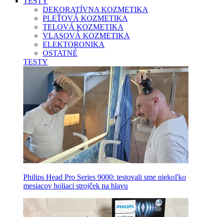
TESTY
DEKORATÍVNA KOZMETIKA
PLEŤOVÁ KOZMETIKA
TELOVÁ KOZMETIKA
VLASOVÁ KOZMETIKA
ELEKTORONIKA
OSTATNÉ
TESTY
Philips Head Pro Series 9000: testovali sme niekoľko
mesiacov holiaci strojček na hlavu