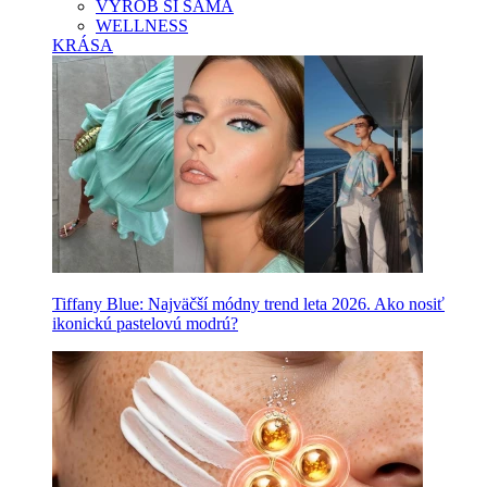
VYROB SI SAMA
WELLNESS
KRÁSA
Tiffany Blue: Najväčší módny trend leta 2026. Ako nosiť
ikonickú pastelovú modrú?