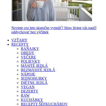
Neviete cez leto skutočne vypnúť? Slow living vás naučí
oddychovať bez výčitiek
VZŤAHY
RECEPTY
RAŇAJKY
OBEDY
VEČERE
POLIEVKY
MÄSITÉ JEDLÁ
BEZMÄSITÉ JEDLÁ
NÁPOJE
JEDNOHUBKY
DIÉTNE JEDLÁ
VEGAN
DEZERTY
RAW
KUCHÁRKY
RECEPTY ŠÉFKUCHÁROV