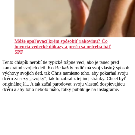
Môže opaľovací krém spôsobiť rakovinu? Čo
hovoria vedecké dôkazy a prečo sa netreba báť
SPF
Tento chlapík nerobí tie typické trápne veci, ako je tanec pred
kamarátmi svojich detí. Keďže každý rodič má svoj vlastný spôsob
výchovy svojich detí, tak Chris namiesto toho, aby pokarhal svoju
dcéru za sexy „svojky“, tak to zobral z tej inej stránky. Chcel byť
originálnejší... A tak začal parodovať svoju vlastnú dospievajúcu
dcéru a aby toho nebolo málo, fotky publikuje na Instagrame.