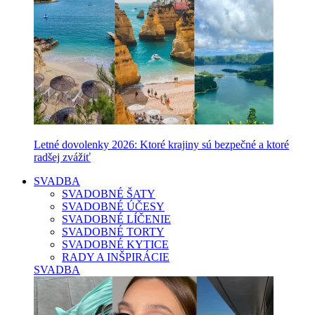
Letné dovolenky 2026: Ktoré krajiny sú bezpečné a ktoré
radšej zvážiť
SVADBA
SVADOBNÉ ŠATY
SVADOBNÉ ÚČESY
SVADOBNÉ LÍČENIE
SVADOBNÉ TORTY
SVADOBNÉ KYTICE
RADY A INŠPIRÁCIE
SVADBA