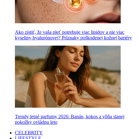
Ako zistiť, že vaša pleť potrebuje viac lipidov a nie viac
kyseliny hyalurónovej? Príznaky poškodenej kožnej bariéry
Trendy letné parfumy 2026: Banán, kokos a vôňa slanej
pokožky ovládnu leto
CELEBRITY
LIFESTYLE