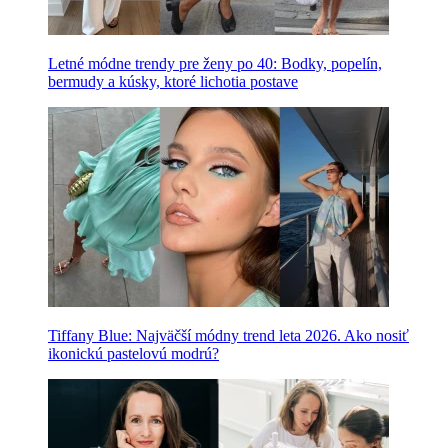
Letné módne trendy pre ženy po 40: Bodky, popelín,
bermudy a kúsky, ktoré lichotia postave
Tiffany Blue: Najväčší módny trend leta 2026. Ako nosiť
ikonickú pastelovú modrú?