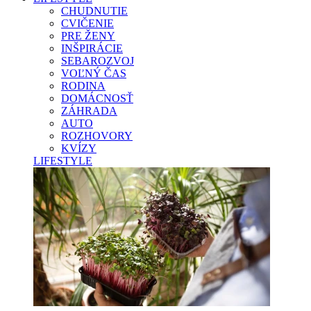
CHUDNUTIE
CVIČENIE
PRE ŽENY
INŠPIRÁCIE
SEBAROZVOJ
VOĽNÝ ČAS
RODINA
DOMÁCNOSŤ
ZÁHRADA
AUTO
ROZHOVORY
KVÍZY
LIFESTYLE