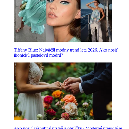
Tiffany Blue: Najväčší módny trend leta 2026. Ako nosiť
ikonickú pastelovú modrú?
Ako nosiť zásnubný prsteň a obrúčku? Moderné pravidlá aj