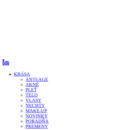
KRÁSA
ANTI-AGE
AKNÉ
PLEŤ
TELO
VLASY
NECHTY
MAKE-UP
NOVINKY
PORADŇA
PREMENY