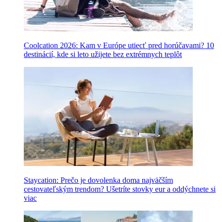
Coolcation 2026: Kam v Európe utiecť pred horúčavami? 10
destinácií, kde si leto užijete bez extrémnych teplôt
Staycation: Prečo je dovolenka doma najväčším
cestovateľským trendom? Ušetríte stovky eur a oddýchnete si
viac