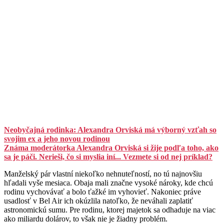
Neobyčajná rodinka: Alexandra Orviská má výborný vzťah so
svojim ex a jeho novou rodinou
Známa moderátorka Alexandra Orviská si žije podľa toho, ako
sa je páči. Nerieši, čo si myslia iní... Vezmete si od nej príklad?
Manželský pár vlastní niekoľko nehnuteľností, no tú najnovšiu
hľadali vyše mesiaca. Obaja mali značne vysoké nároky, kde chcú
rodinu vychovávať a bolo ťažké im vyhovieť. Nakoniec práve
usadlosť v Bel Air ich okúzlila natoľko, že neváhali zaplatiť
astronomickú sumu. Pre rodinu, ktorej majetok sa odhaduje na viac
ako miliardu dolárov, to však nie je žiadny problém.