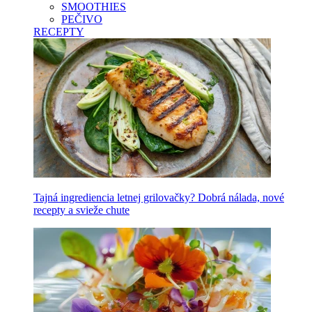
SMOOTHIES
PEČIVO
RECEPTY
Tajná ingrediencia letnej grilovačky? Dobrá nálada, nové
recepty a svieže chute