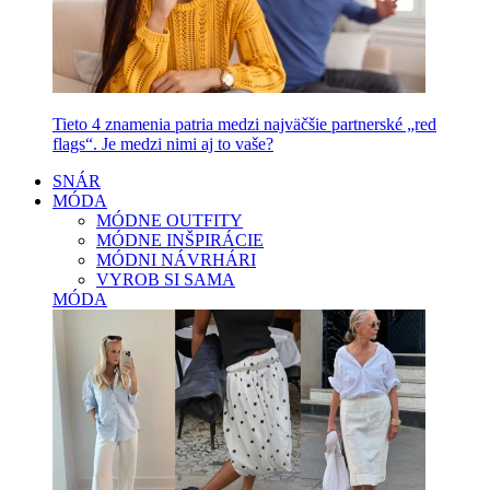
Tieto 4 znamenia patria medzi najväčšie partnerské „red
flags“. Je medzi nimi aj to vaše?
SNÁR
MÓDA
MÓDNE OUTFITY
MÓDNE INŠPIRÁCIE
MÓDNI NÁVRHÁRI
VYROB SI SAMA
MÓDA