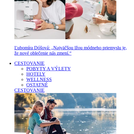
Ľubomíra Dóšová: „Najväčšou lžou módneho priemyslu je,
že nové oblečenie nás zmení.“
CESTOVANIE
POBYTY A VÝLETY
HOTELY
WELLNESS
OSTATNÉ
CESTOVANIE