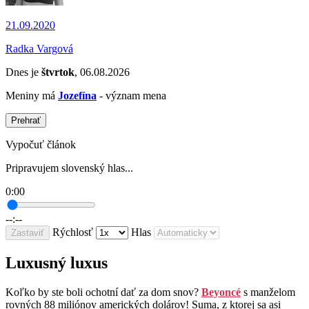
21.09.2020
Radka Vargová
Dnes je
štvrtok
, 06.08.2026
Meniny má
Jozefína
- význam mena
Prehrať
Vypočuť článok
Pripravujem slovenský hlas...
0:00
--:--
Rýchlosť
Hlas
Zastaviť
Luxusný luxus
Koľko by ste boli ochotní dať za dom snov?
Beyoncé
s manželom
rovných 88 miliónov amerických dolárov! Suma, z ktorej sa asi