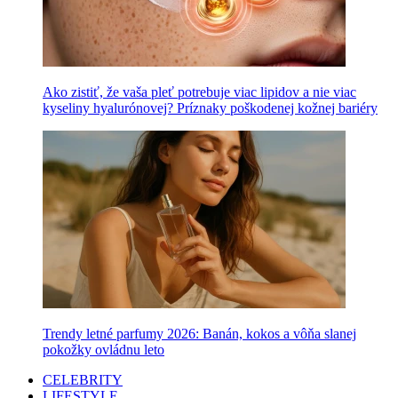
Ako zistiť, že vaša pleť potrebuje viac lipidov a nie viac
kyseliny hyalurónovej? Príznaky poškodenej kožnej bariéry
Trendy letné parfumy 2026: Banán, kokos a vôňa slanej
pokožky ovládnu leto
CELEBRITY
LIFESTYLE