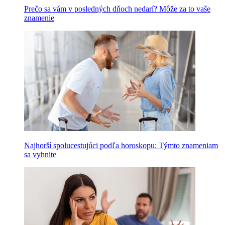
Prečo sa vám v posledných dňoch nedarí? Môže za to vaše
znamenie
Najhorší spolucestujúci podľa horoskopu: Týmto znameniam
sa vyhnite