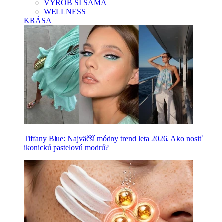
VYROB SI SAMA
WELLNESS
KRÁSA
Tiffany Blue: Najväčší módny trend leta 2026. Ako nosiť
ikonickú pastelovú modrú?