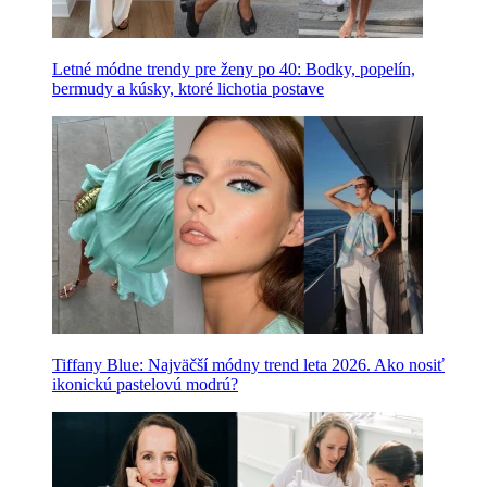
Letné módne trendy pre ženy po 40: Bodky, popelín,
bermudy a kúsky, ktoré lichotia postave
Tiffany Blue: Najväčší módny trend leta 2026. Ako nosiť
ikonickú pastelovú modrú?