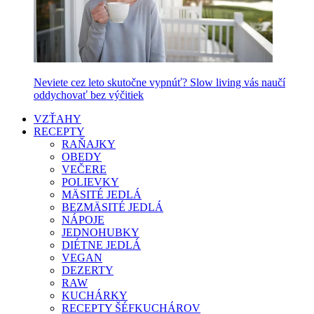
Neviete cez leto skutočne vypnúť? Slow living vás naučí
oddychovať bez výčitiek
VZŤAHY
RECEPTY
RAŇAJKY
OBEDY
VEČERE
POLIEVKY
MÄSITÉ JEDLÁ
BEZMÄSITÉ JEDLÁ
NÁPOJE
JEDNOHUBKY
DIÉTNE JEDLÁ
VEGAN
DEZERTY
RAW
KUCHÁRKY
RECEPTY ŠÉFKUCHÁROV