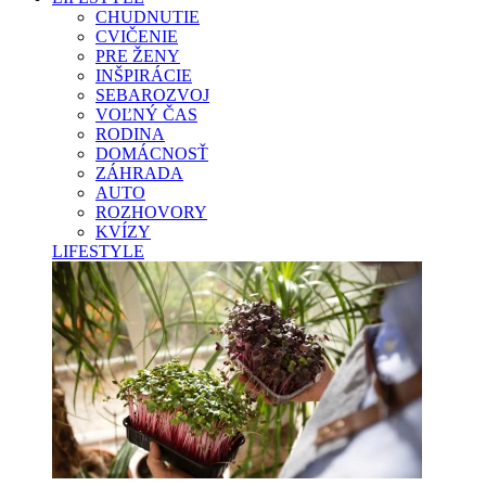
CHUDNUTIE
CVIČENIE
PRE ŽENY
INŠPIRÁCIE
SEBAROZVOJ
VOĽNÝ ČAS
RODINA
DOMÁCNOSŤ
ZÁHRADA
AUTO
ROZHOVORY
KVÍZY
LIFESTYLE