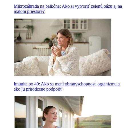
Mikrozáhrada na balkóne: Ako si vytvoriť zelenú oázu aj na
malom priestore?
Imunita po 40: Ako sa mení obranyschopnosť organizmu a
ako ju prirodzene podporiť