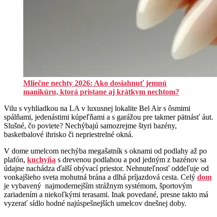
Mliečne nechty 2026: Ako dosiahnuť jemnú
manikúru, ktorá pristane aj krátkym nechtom?
Vilu s vyhliadkou na LA v luxusnej lokalite Bel Air s ôsmimi
spálňami, jedenástimi kúpeľňami a s garážou pre takmer pätnásť áut.
Slušné, čo poviete? Nechýbajú samozrejme štyri bazény,
basketbalové ihrisko či nepriestrelné okná.
V dome umelcom nechýba megašatník s oknami od podlahy až po
plafón,
kuchyňa
s drevenou podlahou a pod jedným z bazénov sa
údajne nachádza ďalší obývací priestor. Nehnuteľnosť oddeľuje od
vonkajšieho sveta mohutná brána a dlhá príjazdová cesta. Celý
dom
je vybavený najmodernejším strážnym systémom, športovým
zariadením a niekoľkými terasami. Inak povedané, presne takto má
vyzerať sídlo hodné najúspešnejších umelcov dnešnej doby.