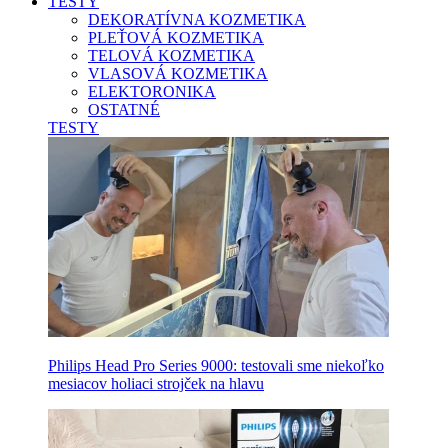
TESTY
DEKORATÍVNA KOZMETIKA
PLEŤOVÁ KOZMETIKA
TELOVÁ KOZMETIKA
VLASOVÁ KOZMETIKA
ELEKTORONIKA
OSTATNÉ
TESTY
Philips Head Pro Series 9000: testovali sme niekoľko
mesiacov holiaci strojček na hlavu