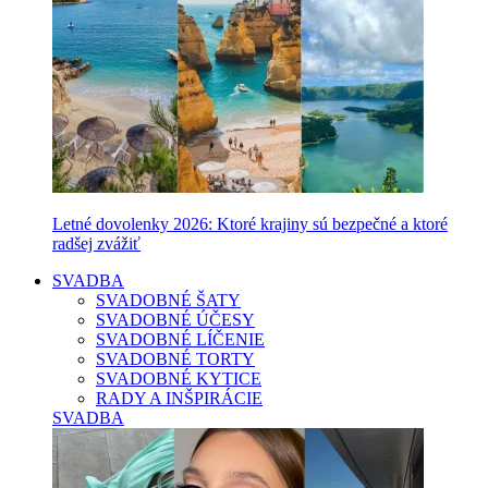
Letné dovolenky 2026: Ktoré krajiny sú bezpečné a ktoré
radšej zvážiť
SVADBA
SVADOBNÉ ŠATY
SVADOBNÉ ÚČESY
SVADOBNÉ LÍČENIE
SVADOBNÉ TORTY
SVADOBNÉ KYTICE
RADY A INŠPIRÁCIE
SVADBA