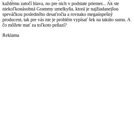
každému zatočí hlava, no pre nich v podstate priemer... Ak ste
niekoľkonásobná Grammy umelkyňa, ktorá je najžiadanejšou
speváčkou posledného desaťročia a rovnako megaúspešný
producent, tak pre vás nie je problém vypísať šek na takúto sumu. A
čo môžete mať za toľkoto peňazí?
Reklama