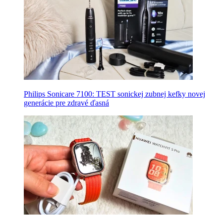
Philips Sonicare 7100: TEST sonickej zubnej kefky novej
generácie pre zdravé ďasná