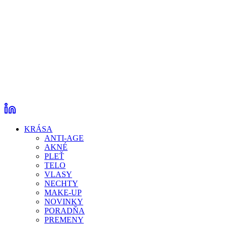
KRÁSA
ANTI-AGE
AKNÉ
PLEŤ
TELO
VLASY
NECHTY
MAKE-UP
NOVINKY
PORADŇA
PREMENY