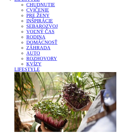
CHUDNUTIE
CVIČENIE
PRE ŽENY
INŠPIRÁCIE
SEBAROZVOJ
VOĽNÝ ČAS
RODINA
DOMÁCNOSŤ
ZÁHRADA
AUTO
ROZHOVORY
KVÍZY
LIFESTYLE