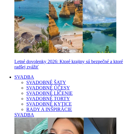
Letné dovolenky 2026: Ktoré krajiny sú bezpečné a ktoré
radšej zvážiť
SVADBA
SVADOBNÉ ŠATY
SVADOBNÉ ÚČESY
SVADOBNÉ LÍČENIE
SVADOBNÉ TORTY
SVADOBNÉ KYTICE
RADY A INŠPIRÁCIE
SVADBA