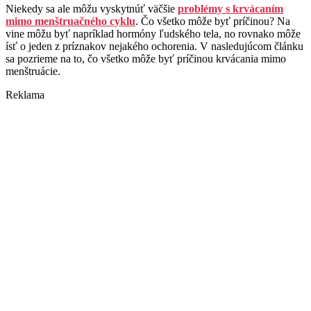
Niekedy sa ale môžu vyskytnúť väčšie
problémy s krvácaním
mimo menštruačného cyklu
. Čo všetko môže byť príčinou? Na
vine môžu byť napríklad hormóny ľudského tela, no rovnako môže
ísť o jeden z príznakov nejakého ochorenia. V nasledujúcom článku
sa pozrieme na to, čo všetko môže byť príčinou krvácania mimo
menštruácie.
Reklama