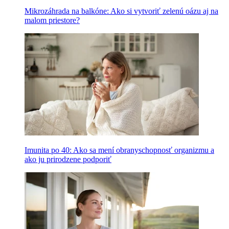
Mikrozáhrada na balkóne: Ako si vytvoriť zelenú oázu aj na
malom priestore?
Imunita po 40: Ako sa mení obranyschopnosť organizmu a
ako ju prirodzene podporiť