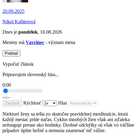
20.09.2025
Nikol Kaštierová
Dnes je
pondelok
, 10.08.2026
Meniny má
Vavrinec
- význam mena
Prehrať
Vypočuť článok
Pripravujem slovenský hlas...
0:00
--:--
Rýchlosť
Hlas
Zastaviť
Niektoré ženy sa tešia zo skutočne pravidelnej menštruácie, ktorá
každý mesiac príde načas. Cyklus mnohých žien však ani zďaleka
nefunguje presne ako hodinky. Drobné odchýlky sú však vo väčšine
prípadov úplne bežné a nemusia znamenať nič vážne.