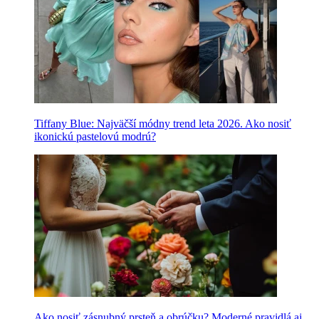
Tiffany Blue: Najväčší módny trend leta 2026. Ako nosiť
ikonickú pastelovú modrú?
Ako nosiť zásnubný prsteň a obrúčku? Moderné pravidlá aj