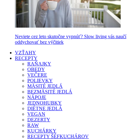
Neviete cez leto skutočne vypnúť? Slow living vás naučí
oddychovať bez výčitiek
VZŤAHY
RECEPTY
RAŇAJKY
OBEDY
VEČERE
POLIEVKY
MÄSITÉ JEDLÁ
BEZMÄSITÉ JEDLÁ
NÁPOJE
JEDNOHUBKY
DIÉTNE JEDLÁ
VEGAN
DEZERTY
RAW
KUCHÁRKY
RECEPTY ŠÉFKUCHÁROV