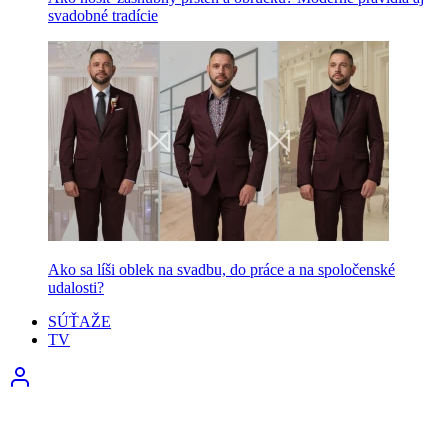
svadobné tradície
Ako sa líši oblek na svadbu, do práce a na spoločenské
udalosti?
SÚŤAŽE
TV