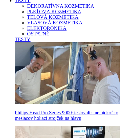
TESTY
DEKORATÍVNA KOZMETIKA
PLEŤOVÁ KOZMETIKA
TELOVÁ KOZMETIKA
VLASOVÁ KOZMETIKA
ELEKTORONIKA
OSTATNÉ
TESTY
Philips Head Pro Series 9000: testovali sme niekoľko
mesiacov holiaci strojček na hlavu