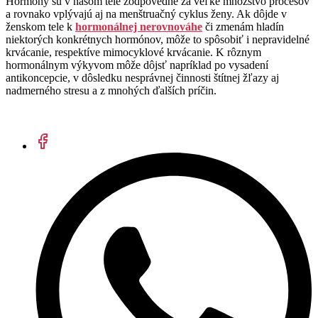
Hormóny sú v našom tele zodpovedné za veľké množstvo procesov
a rovnako vplývajú aj na menštruačný cyklus ženy. Ak dôjde v
ženskom tele k
hormonálnej nerovnováhe
či zmenám hladín
niektorých konkrétnych hormónov, môže to spôsobiť i nepravidelné
krvácanie, respektíve mimocyklové krvácanie. K rôznym
hormonálnym výkyvom môže dôjsť napríklad po vysadení
antikoncepcie, v dôsledku nesprávnej činnosti štítnej žľazy aj
nadmerného stresu a z mnohých ďalších príčin.