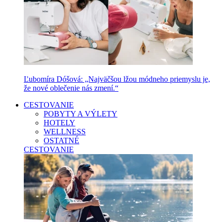
Ľubomíra Dóšová: „Najväčšou lžou módneho priemyslu je,
že nové oblečenie nás zmení.“
CESTOVANIE
POBYTY A VÝLETY
HOTELY
WELLNESS
OSTATNÉ
CESTOVANIE