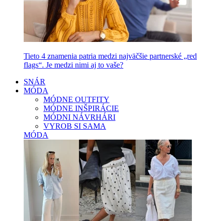
Tieto 4 znamenia patria medzi najväčšie partnerské „red
flags“. Je medzi nimi aj to vaše?
SNÁR
MÓDA
MÓDNE OUTFITY
MÓDNE INŠPIRÁCIE
MÓDNI NÁVRHÁRI
VYROB SI SAMA
MÓDA