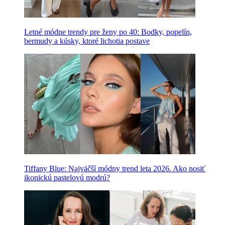
Letné módne trendy pre ženy po 40: Bodky, popelín,
bermudy a kúsky, ktoré lichotia postave
Tiffany Blue: Najväčší módny trend leta 2026. Ako nosiť
ikonickú pastelovú modrú?