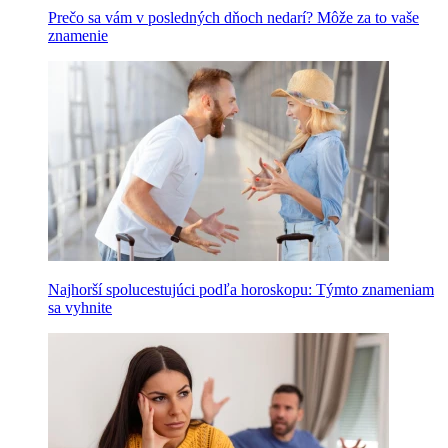
Prečo sa vám v posledných dňoch nedarí? Môže za to vaše
znamenie
Najhorší spolucestujúci podľa horoskopu: Týmto znameniam
sa vyhnite