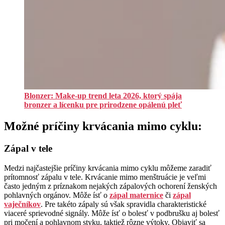
Blonzer: Make-up trend leta 2026, ktorý spája
bronzer a lícenku pre prirodzene opálenú pleť
Možné príčiny krvácania mimo cyklu:
Zápal v tele
Medzi najčastejšie príčiny krvácania mimo cyklu môžeme zaradiť
prítomnosť zápalu v tele. Krvácanie mimo menštruácie je veľmi
často jedným z príznakom nejakých zápalových ochorení ženských
pohlavných orgánov. Môže ísť o
zápal maternice
či
zápal
vaječníkov
. Pre takéto zápaly sú však spravidla charakteristické
viaceré sprievodné signály. Môže ísť o bolesť v podbrušku aj bolesť
pri močení a pohlavnom styku, taktiež rôzne výtoky. Objaviť sa