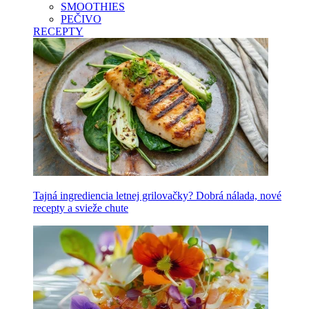
SMOOTHIES
PEČIVO
RECEPTY
Tajná ingrediencia letnej grilovačky? Dobrá nálada, nové
recepty a svieže chute