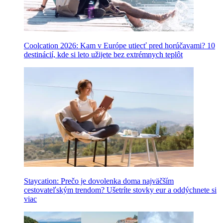
Coolcation 2026: Kam v Európe utiecť pred horúčavami? 10
destinácií, kde si leto užijete bez extrémnych teplôt
Staycation: Prečo je dovolenka doma najväčším
cestovateľským trendom? Ušetríte stovky eur a oddýchnete si
viac