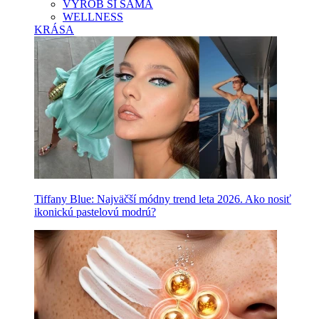
VYROB SI SAMA
WELLNESS
KRÁSA
Tiffany Blue: Najväčší módny trend leta 2026. Ako nosiť
ikonickú pastelovú modrú?