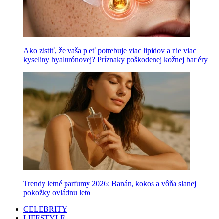
Ako zistiť, že vaša pleť potrebuje viac lipidov a nie viac
kyseliny hyalurónovej? Príznaky poškodenej kožnej bariéry
Trendy letné parfumy 2026: Banán, kokos a vôňa slanej
pokožky ovládnu leto
CELEBRITY
LIFESTYLE