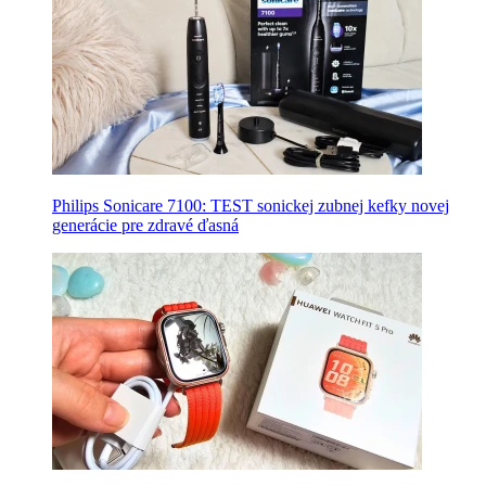
Philips Sonicare 7100: TEST sonickej zubnej kefky novej
generácie pre zdravé ďasná