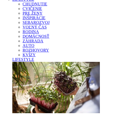
CHUDNUTIE
CVIČENIE
PRE ŽENY
INŠPIRÁCIE
SEBAROZVOJ
VOĽNÝ ČAS
RODINA
DOMÁCNOSŤ
ZÁHRADA
AUTO
ROZHOVORY
KVÍZY
LIFESTYLE