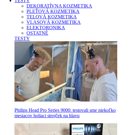
TESTY
DEKORATÍVNA KOZMETIKA
PLEŤOVÁ KOZMETIKA
TELOVÁ KOZMETIKA
VLASOVÁ KOZMETIKA
ELEKTORONIKA
OSTATNÉ
TESTY
Philips Head Pro Series 9000: testovali sme niekoľko
mesiacov holiaci strojček na hlavu