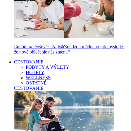
Ľubomíra Dóšová: „Najväčšou lžou módneho priemyslu je,
že nové oblečenie nás zmení.“
CESTOVANIE
POBYTY A VÝLETY
HOTELY
WELLNESS
OSTATNÉ
CESTOVANIE