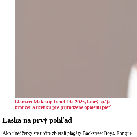
Blonzer: Make-up trend leta 2026, ktorý spája
bronzer a lícenku pre prirodzene opálenú pleť
Láska na prvý pohľad
Ako tínedžerky ste určite zbierali plagáty Backstreet Boys, Enrique