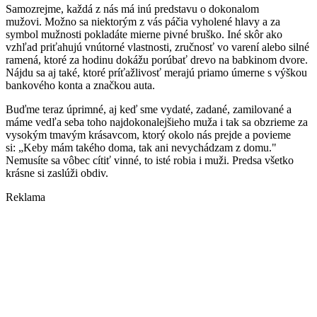
Samozrejme, každá z nás má inú predstavu o dokonalom
mužovi. Možno sa niektorým z vás páčia vyholené hlavy a za
symbol mužnosti pokladáte mierne pivné bruško. Iné skôr ako
vzhľad priťahujú vnútorné vlastnosti, zručnosť vo varení alebo silné
ramená, ktoré za hodinu dokážu porúbať drevo na babkinom dvore.
Nájdu sa aj také, ktoré príťažlivosť merajú priamo úmerne s výškou
bankového konta a značkou auta.
Buďme teraz úprimné, aj keď sme vydaté, zadané, zamilované a
máme vedľa seba toho najdokonalejšieho muža i tak sa obzrieme za
vysokým tmavým krásavcom, ktorý okolo nás prejde a povieme
si: „Keby mám takého doma, tak ani nevychádzam z domu."
Nemusíte sa vôbec cítiť vinné, to isté robia i muži. Predsa všetko
krásne si zaslúži obdiv.
Reklama