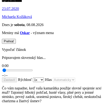
23.07.2020
Michaela Kožáková
Dnes je
sobota
, 08.08.2026
Meniny má
Oskar
- význam mena
Prehrať
Vypočuť článok
Pripravujem slovenský hlas...
0:00
--:--
Rýchlosť
Hlas
Zastaviť
Čo vám napadne, keď vaša kamarátka použije slovné spojenie
sexi
muž
? Tajomný hlboký pohľad, husté vlasy, plné pery a jemné
strnisko, pevný zadok, urastená postava, široký chrbát, neskutočná
charizma a žiarivý úsmev?