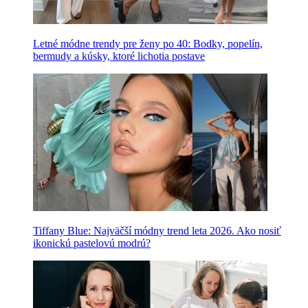
Letné módne trendy pre ženy po 40: Bodky, popelín,
bermudy a kúsky, ktoré lichotia postave
Tiffany Blue: Najväčší módny trend leta 2026. Ako nosiť
ikonickú pastelovú modrú?