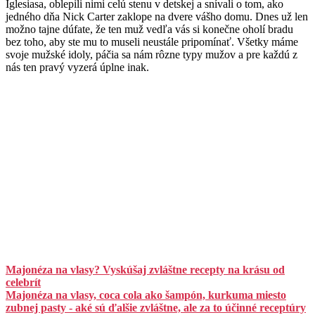
Iglesiasa, oblepili nimi celú stenu v detskej a snívali o tom, ako
jedného dňa Nick Carter zaklope na dvere vášho domu. Dnes už len
možno tajne dúfate, že ten muž vedľa vás si konečne oholí bradu
bez toho, aby ste mu to museli neustále pripomínať. Všetky máme
svoje mužské idoly, páčia sa nám rôzne typy mužov a pre každú z
nás ten pravý vyzerá úplne inak.
Majonéza na vlasy? Vyskúšaj zvláštne recepty na krásu od
celebrít
Majonéza na vlasy, coca cola ako šampón, kurkuma miesto
zubnej pasty - aké sú ďalšie zvláštne, ale za to účinné receptúry