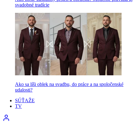
svadobné tradície
Ako sa líši oblek na svadbu, do práce a na spoločenské
udalosti?
SÚŤAŽE
TV