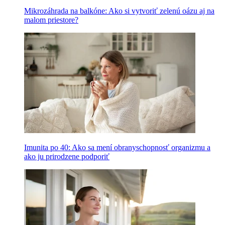
Mikrozáhrada na balkóne: Ako si vytvoriť zelenú oázu aj na
malom priestore?
Imunita po 40: Ako sa mení obranyschopnosť organizmu a
ako ju prirodzene podporiť