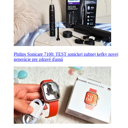
Philips Sonicare 7100: TEST sonickej zubnej kefky novej
generácie pre zdravé ďasná