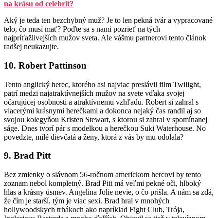
na krásu od celebrít?
Aký je teda ten bezchybný muž? Je to len pekná tvár a vypracované
telo, čo musí mať? Poďte sa s nami pozrieť na tých
najpríťažlivejších mužov sveta. Ale vášmu partnerovi tento článok
radšej neukazujte.
10. Robert Pattinson
Tento anglický herec, ktorého asi najviac preslávil film Twilight,
patrí medzi najatraktívnejších mužov na svete vďaka svojej
očarujúcej osobnosti a atraktívnemu vzhľadu. Robert si zahral s
viacerými krásnymi herečkami a dokonca nejaký čas randil aj so
svojou kolegyňou Kristen Stewart, s ktorou si zahral v spomínanej
ságe. Dnes tvorí pár s modelkou a herečkou Suki Waterhouse. No
povedzte, milé dievčatá a ženy, ktorá z vás by mu odolala?
9. Brad Pitt
Bez zmienky o slávnom 56-ročnom americkom hercovi by tento
zoznam nebol kompletný. Brad Pitt má veľmi pekné oči, hlboký
hlas a krásny úsmev. Angelina Jolie nevie, o čo prišla. A nám sa zdá,
že čím je starší, tým je viac sexi. Brad hral v mnohých
hollywoodskych trhákoch ako napríklad Fight Club, Trója,