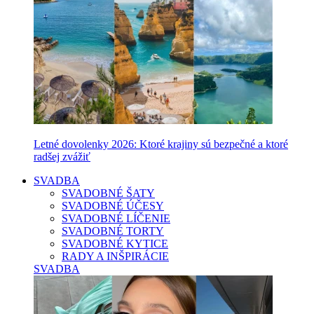
Letné dovolenky 2026: Ktoré krajiny sú bezpečné a ktoré
radšej zvážiť
SVADBA
SVADOBNÉ ŠATY
SVADOBNÉ ÚČESY
SVADOBNÉ LÍČENIE
SVADOBNÉ TORTY
SVADOBNÉ KYTICE
RADY A INŠPIRÁCIE
SVADBA