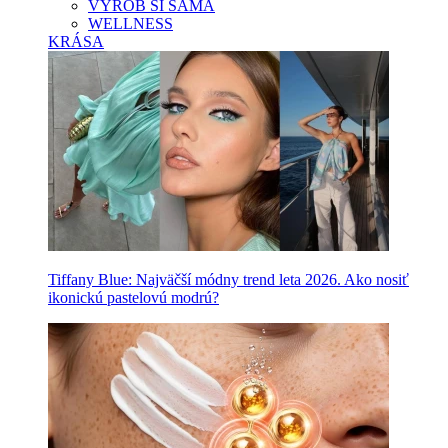
VYROB SI SAMA
WELLNESS
KRÁSA
Tiffany Blue: Najväčší módny trend leta 2026. Ako nosiť
ikonickú pastelovú modrú?