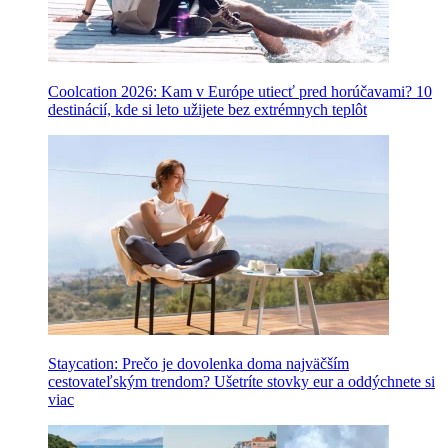
Coolcation 2026: Kam v Európe utiecť pred horúčavami? 10
destinácií, kde si leto užijete bez extrémnych teplôt
Staycation: Prečo je dovolenka doma najväčším
cestovateľským trendom? Ušetríte stovky eur a oddýchnete si
viac