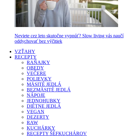
Neviete cez leto skutočne vypnúť? Slow living vás naučí
oddychovať bez výčitiek
VZŤAHY
RECEPTY
RAŇAJKY
OBEDY
VEČERE
POLIEVKY
MÄSITÉ JEDLÁ
BEZMÄSITÉ JEDLÁ
NÁPOJE
JEDNOHUBKY
DIÉTNE JEDLÁ
VEGAN
DEZERTY
RAW
KUCHÁRKY
RECEPTY ŠÉFKUCHÁROV