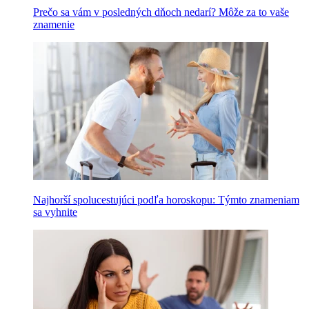
Prečo sa vám v posledných dňoch nedarí? Môže za to vaše
znamenie
Najhorší spolucestujúci podľa horoskopu: Týmto znameniam
sa vyhnite