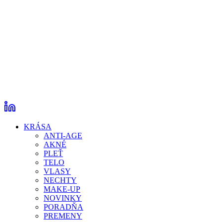
KRÁSA
ANTI-AGE
AKNÉ
PLEŤ
TELO
VLASY
NECHTY
MAKE-UP
NOVINKY
PORADŇA
PREMENY