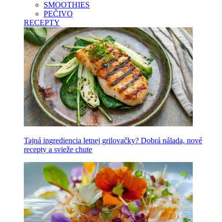
SMOOTHIES
PEČIVO
RECEPTY
Tajná ingrediencia letnej grilovačky? Dobrá nálada, nové
recepty a svieže chute