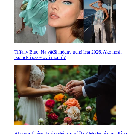
Tiffany Blue: Najväčší módny trend leta 2026. Ako nosiť
ikonickú pastelovú modrú?
Ako nosiť zásnubný prsteň a obrúčku? Moderné pravidlá aj