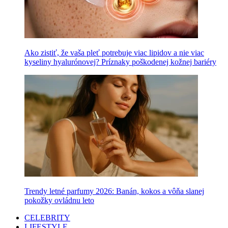
Ako zistiť, že vaša pleť potrebuje viac lipidov a nie viac
kyseliny hyalurónovej? Príznaky poškodenej kožnej bariéry
Trendy letné parfumy 2026: Banán, kokos a vôňa slanej
pokožky ovládnu leto
CELEBRITY
LIFESTYLE