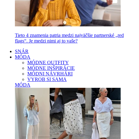
Tieto 4 znamenia patria medzi najväčšie partnerské „red
flags“. Je medzi nimi aj to vaše?
SNÁR
MÓDA
MÓDNE OUTFITY
MÓDNE INŠPIRÁCIE
MÓDNI NÁVRHÁRI
VYROB SI SAMA
MÓDA