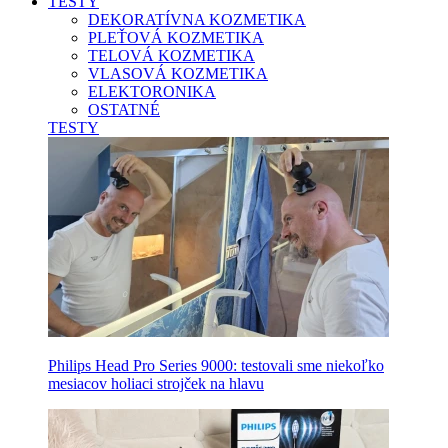
TESTY
DEKORATÍVNA KOZMETIKA
PLEŤOVÁ KOZMETIKA
TELOVÁ KOZMETIKA
VLASOVÁ KOZMETIKA
ELEKTORONIKA
OSTATNÉ
TESTY
Philips Head Pro Series 9000: testovali sme niekoľko
mesiacov holiaci strojček na hlavu