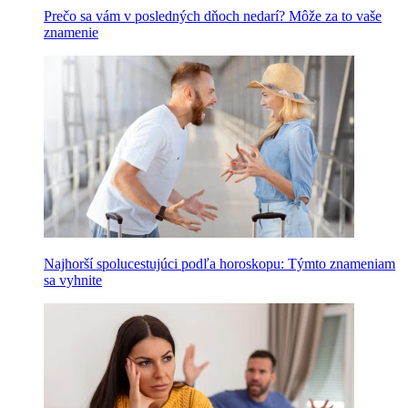
Prečo sa vám v posledných dňoch nedarí? Môže za to vaše
znamenie
Najhorší spolucestujúci podľa horoskopu: Týmto znameniam
sa vyhnite