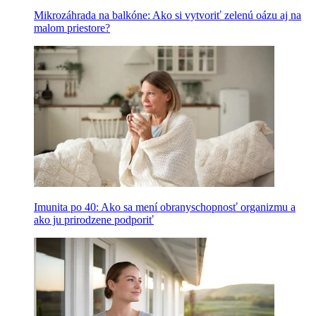
Mikrozáhrada na balkóne: Ako si vytvoriť zelenú oázu aj na
malom priestore?
Imunita po 40: Ako sa mení obranyschopnosť organizmu a
ako ju prirodzene podporiť