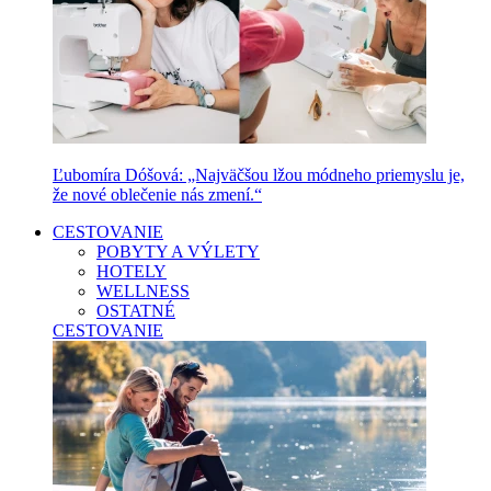
Ľubomíra Dóšová: „Najväčšou lžou módneho priemyslu je,
že nové oblečenie nás zmení.“
CESTOVANIE
POBYTY A VÝLETY
HOTELY
WELLNESS
OSTATNÉ
CESTOVANIE