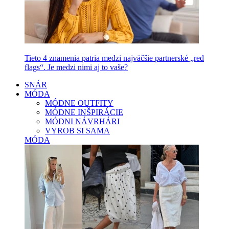
Tieto 4 znamenia patria medzi najväčšie partnerské „red
flags“. Je medzi nimi aj to vaše?
SNÁR
MÓDA
MÓDNE OUTFITY
MÓDNE INŠPIRÁCIE
MÓDNI NÁVRHÁRI
VYROB SI SAMA
MÓDA