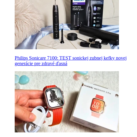
Philips Sonicare 7100: TEST sonickej zubnej kefky novej
generácie pre zdravé ďasná