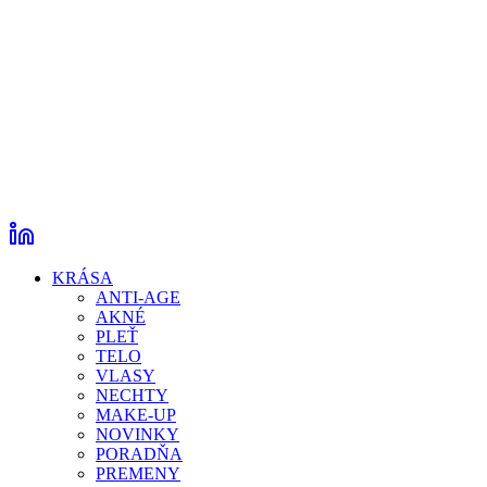
KRÁSA
ANTI-AGE
AKNÉ
PLEŤ
TELO
VLASY
NECHTY
MAKE-UP
NOVINKY
PORADŇA
PREMENY