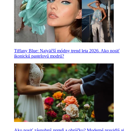
Tiffany Blue: Najväčší módny trend leta 2026. Ako nosiť
ikonickú pastelovú modrú?
Ako nosiť zásnubný prsteň a obrúčku? Moderné pravidlá aj