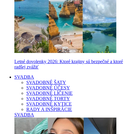
Letné dovolenky 2026: Ktoré krajiny sú bezpečné a ktoré
radšej zvážiť
SVADBA
SVADOBNÉ ŠATY
SVADOBNÉ ÚČESY
SVADOBNÉ LÍČENIE
SVADOBNÉ TORTY
SVADOBNÉ KYTICE
RADY A INŠPIRÁCIE
SVADBA