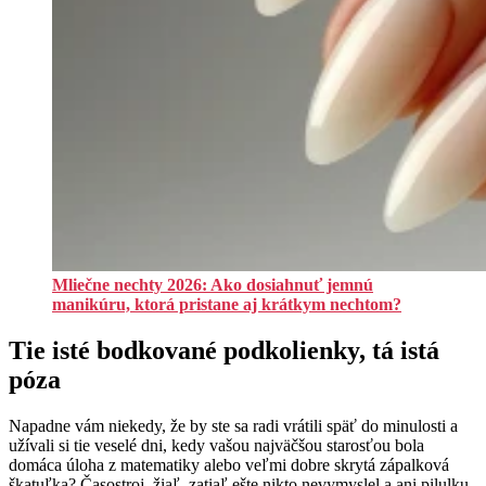
Mliečne nechty 2026: Ako dosiahnuť jemnú
manikúru, ktorá pristane aj krátkym nechtom?
Tie isté bodkované podkolienky, tá istá
póza
Napadne vám niekedy, že by ste sa radi vrátili späť do minulosti a
užívali si tie veselé dni, kedy vašou najväčšou starosťou bola
domáca úloha z matematiky alebo veľmi dobre skrytá zápalková
škatuľka? Časostroj, žiaľ, zatiaľ ešte nikto nevymyslel a ani pilulku,