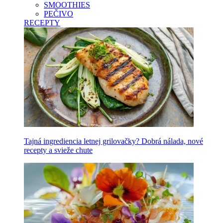
SMOOTHIES
PEČIVO
RECEPTY
Tajná ingrediencia letnej grilovačky? Dobrá nálada, nové
recepty a svieže chute