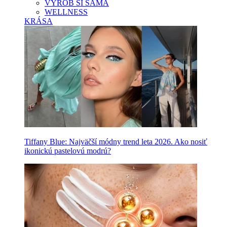
VYROB SI SAMA
WELLNESS
KRÁSA
Tiffany Blue: Najväčší módny trend leta 2026. Ako nosiť
ikonickú pastelovú modrú?