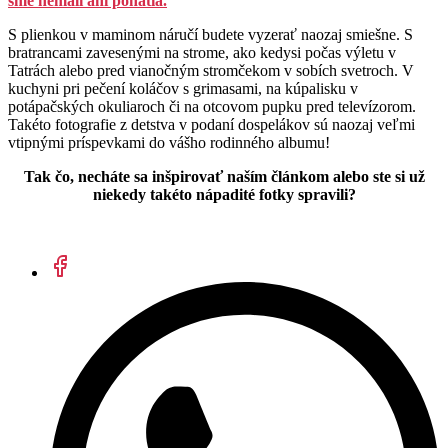
sme nemali ani poňatia.
S plienkou v maminom náručí budete vyzerať naozaj smiešne. S
bratrancami zavesenými na strome, ako kedysi počas výletu v
Tatrách alebo pred vianočným stromčekom v sobích svetroch. V
kuchyni pri pečení koláčov s grimasami, na kúpalisku v
potápačských okuliaroch či na otcovom pupku pred televízorom.
Takéto fotografie z detstva v podaní dospelákov sú naozaj veľmi
vtipnými príspevkami do vášho rodinného albumu!
Tak čo, necháte sa inšpirovať naším článkom alebo ste si už
niekedy takéto nápadité fotky spravili?