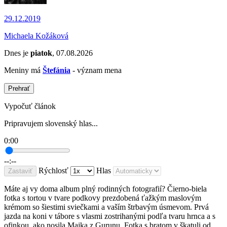
29.12.2019
Michaela Kožáková
Dnes je
piatok
, 07.08.2026
Meniny má
Štefánia
- význam mena
Prehrať
Vypočuť článok
Pripravujem slovenský hlas...
0:00
--:--
Rýchlosť
Hlas
Zastaviť
Máte aj vy doma album plný rodinných fotografií? Čierno-biela
fotka s tortou v tvare podkovy prezdobená ťažkým maslovým
krémom so šiestimi sviečkami a vaším štrbavým úsmevom. Prvá
jazda na koni v tábore s vlasmi zostrihanými podľa tvaru hrnca a s
ofinkou, ako nosila Majka z Gurunu. Fotka s bratom v škatuli od