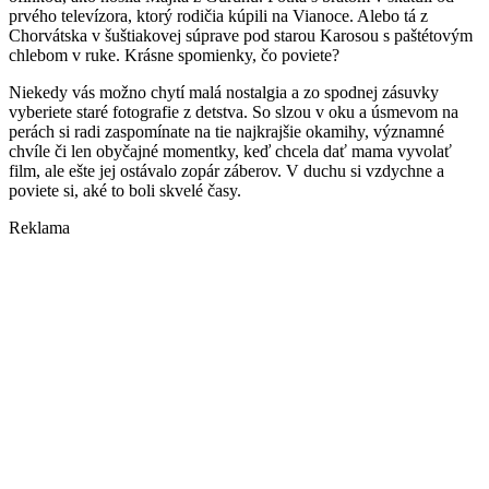
prvého televízora, ktorý rodičia kúpili na Vianoce. Alebo tá z
Chorvátska v šuštiakovej súprave pod starou Karosou s paštétovým
chlebom v ruke. Krásne spomienky, čo poviete?
Niekedy vás možno chytí malá nostalgia a zo spodnej zásuvky
vyberiete staré fotografie z detstva. So slzou v oku a úsmevom na
perách si radi zaspomínate na tie najkrajšie okamihy, významné
chvíle či len obyčajné momentky, keď chcela dať mama vyvolať
film, ale ešte jej ostávalo zopár záberov. V duchu si vzdychne a
poviete si, aké to boli skvelé časy.
Reklama