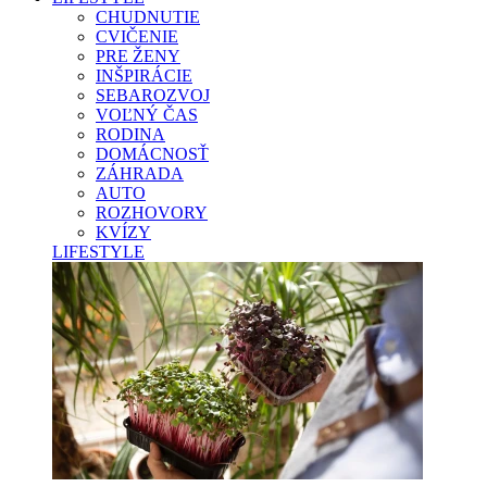
CHUDNUTIE
CVIČENIE
PRE ŽENY
INŠPIRÁCIE
SEBAROZVOJ
VOĽNÝ ČAS
RODINA
DOMÁCNOSŤ
ZÁHRADA
AUTO
ROZHOVORY
KVÍZY
LIFESTYLE