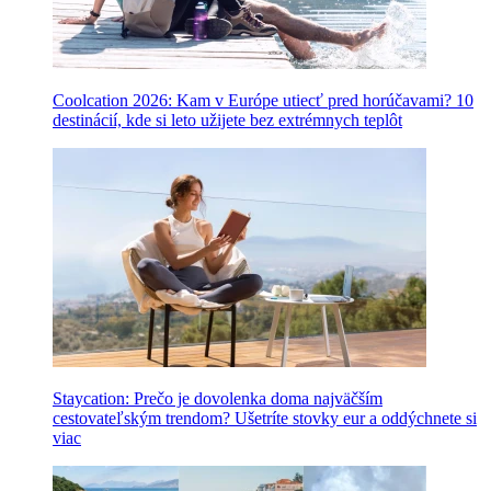
Coolcation 2026: Kam v Európe utiecť pred horúčavami? 10
destinácií, kde si leto užijete bez extrémnych teplôt
Staycation: Prečo je dovolenka doma najväčším
cestovateľským trendom? Ušetríte stovky eur a oddýchnete si
viac