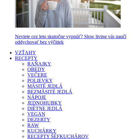
Neviete cez leto skutočne vypnúť? Slow living vás naučí
oddychovať bez výčitiek
VZŤAHY
RECEPTY
RAŇAJKY
OBEDY
VEČERE
POLIEVKY
MÄSITÉ JEDLÁ
BEZMÄSITÉ JEDLÁ
NÁPOJE
JEDNOHUBKY
DIÉTNE JEDLÁ
VEGAN
DEZERTY
RAW
KUCHÁRKY
RECEPTY ŠÉFKUCHÁROV