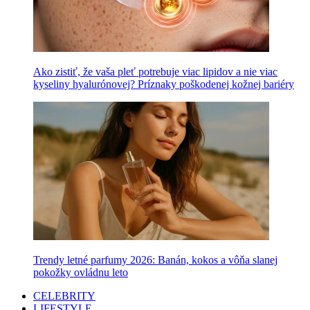
Ako zistiť, že vaša pleť potrebuje viac lipidov a nie viac
kyseliny hyalurónovej? Príznaky poškodenej kožnej bariéry
Trendy letné parfumy 2026: Banán, kokos a vôňa slanej
pokožky ovládnu leto
CELEBRITY
LIFESTYLE