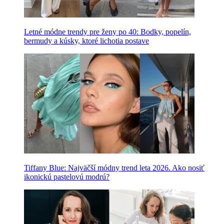
Letné módne trendy pre ženy po 40: Bodky, popelín,
bermudy a kúsky, ktoré lichotia postave
Tiffany Blue: Najväčší módny trend leta 2026. Ako nosiť
ikonickú pastelovú modrú?