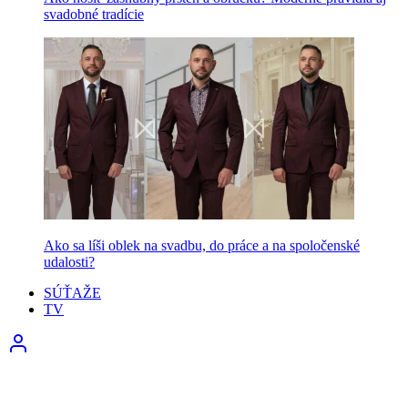
svadobné tradície
Ako sa líši oblek na svadbu, do práce a na spoločenské
udalosti?
SÚŤAŽE
TV