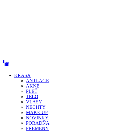
KRÁSA
ANTI-AGE
AKNÉ
PLEŤ
TELO
VLASY
NECHTY
MAKE-UP
NOVINKY
PORADŇA
PREMENY