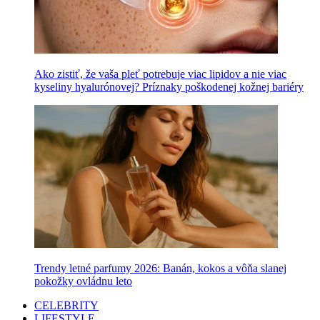
Ako zistiť, že vaša pleť potrebuje viac lipidov a nie viac
kyseliny hyalurónovej? Príznaky poškodenej kožnej bariéry
Trendy letné parfumy 2026: Banán, kokos a vôňa slanej
pokožky ovládnu leto
CELEBRITY
LIFESTYLE