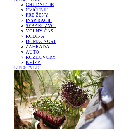
CHUDNUTIE
CVIČENIE
PRE ŽENY
INŠPIRÁCIE
SEBAROZVOJ
VOĽNÝ ČAS
RODINA
DOMÁCNOSŤ
ZÁHRADA
AUTO
ROZHOVORY
KVÍZY
LIFESTYLE