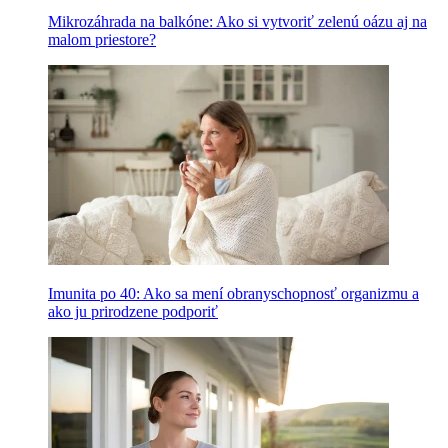
Mikrozáhrada na balkóne: Ako si vytvoriť zelenú oázu aj na
malom priestore?
Imunita po 40: Ako sa mení obranyschopnosť organizmu a
ako ju prirodzene podporiť