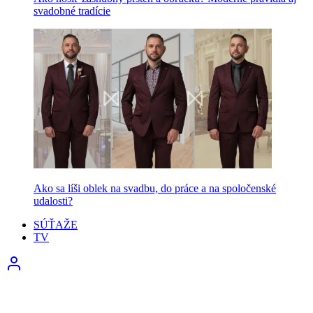
svadobné tradície
Ako sa líši oblek na svadbu, do práce a na spoločenské
udalosti?
SÚŤAŽE
TV