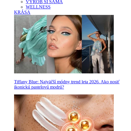
VYROB SI SAMA
WELLNESS
KRÁSA
Tiffany Blue: Najväčší módny trend leta 2026. Ako nosiť
ikonickú pastelovú modrú?