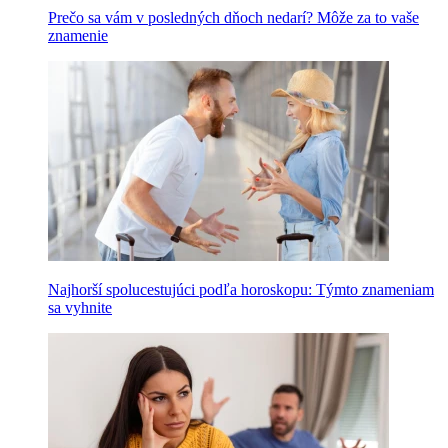
Prečo sa vám v posledných dňoch nedarí? Môže za to vaše
znamenie
Najhorší spolucestujúci podľa horoskopu: Týmto znameniam
sa vyhnite