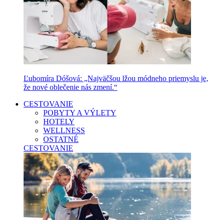
Ľubomíra Dóšová: „Najväčšou lžou módneho priemyslu je,
že nové oblečenie nás zmení.“
CESTOVANIE
POBYTY A VÝLETY
HOTELY
WELLNESS
OSTATNÉ
CESTOVANIE