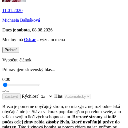
11.01.2020
Michaela Bašnáková
Dnes je
sobota
, 08.08.2026
Meniny má
Oskar
- význam mena
Prehrať
Vypočuť článok
Pripravujem slovenský hlas...
0:00
--:--
Rýchlosť
Hlas
Zastaviť
Breza je pomerne obyčajný strom, no miazga z nej rozhodne taká
obyčajná nie je. Stáva sa čoraz populárnejšou po celom svete, a to
vďaka svojim liečivých schopnostiam.
Brezové stromy si totiž
počas celej zimy robia zásoby živín, ktoré uvoľňujú práve do
miazgy.
Táto živinová bomba sa potom zbiera na jar, pričom pri