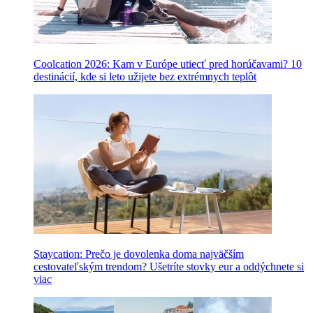
Coolcation 2026: Kam v Európe utiecť pred horúčavami? 10
destinácií, kde si leto užijete bez extrémnych teplôt
Staycation: Prečo je dovolenka doma najväčším
cestovateľským trendom? Ušetríte stovky eur a oddýchnete si
viac