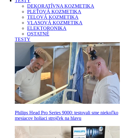
TESTY
DEKORATÍVNA KOZMETIKA
PLEŤOVÁ KOZMETIKA
TELOVÁ KOZMETIKA
VLASOVÁ KOZMETIKA
ELEKTORONIKA
OSTATNÉ
TESTY
Philips Head Pro Series 9000: testovali sme niekoľko
mesiacov holiaci strojček na hlavu