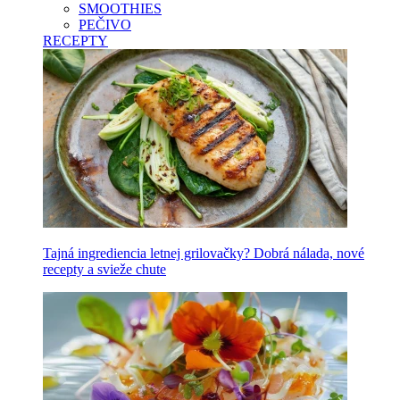
SMOOTHIES
PEČIVO
RECEPTY
Tajná ingrediencia letnej grilovačky? Dobrá nálada, nové
recepty a svieže chute