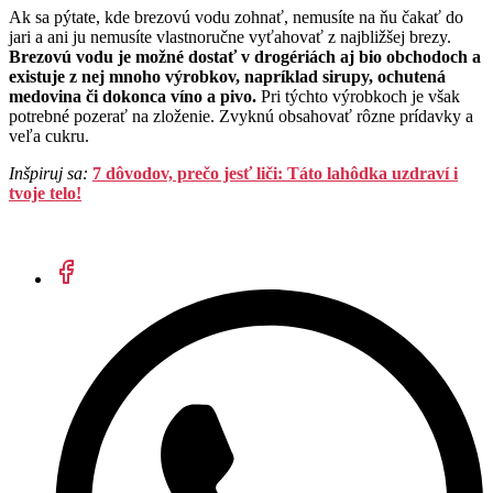
Ak sa pýtate, kde brezovú vodu zohnať, nemusíte na ňu čakať do
jari a ani ju nemusíte vlastnoručne vyťahovať z najbližšej brezy.
Brezovú vodu je možné dostať v drogériách aj bio obchodoch a
existuje z nej mnoho výrobkov, napríklad sirupy, ochutená
medovina či dokonca víno a pivo.
Pri týchto výrobkoch je však
potrebné pozerať na zloženie. Zvyknú obsahovať rôzne prídavky a
veľa cukru.
Inšpiruj sa:
7 dôvodov, prečo jesť liči: Táto lahôdka uzdraví i
tvoje telo!