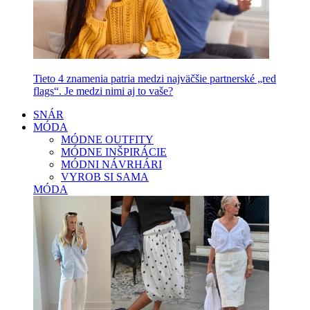
Tieto 4 znamenia patria medzi najväčšie partnerské „red
flags“. Je medzi nimi aj to vaše?
SNÁR
MÓDA
MÓDNE OUTFITY
MÓDNE INŠPIRÁCIE
MÓDNI NÁVRHÁRI
VYROB SI SAMA
MÓDA