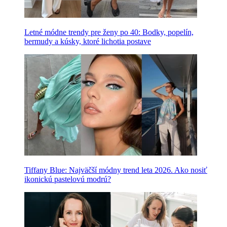
Letné módne trendy pre ženy po 40: Bodky, popelín,
bermudy a kúsky, ktoré lichotia postave
Tiffany Blue: Najväčší módny trend leta 2026. Ako nosiť
ikonickú pastelovú modrú?