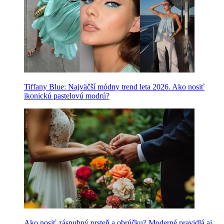
Tiffany Blue: Najväčší módny trend leta 2026. Ako nosiť
ikonickú pastelovú modrú?
Ako nosiť zásnubný prsteň a obrúčku? Moderné pravidlá aj