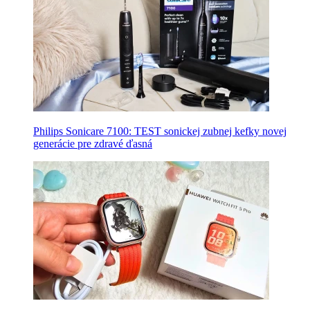
Philips Sonicare 7100: TEST sonickej zubnej kefky novej
generácie pre zdravé ďasná