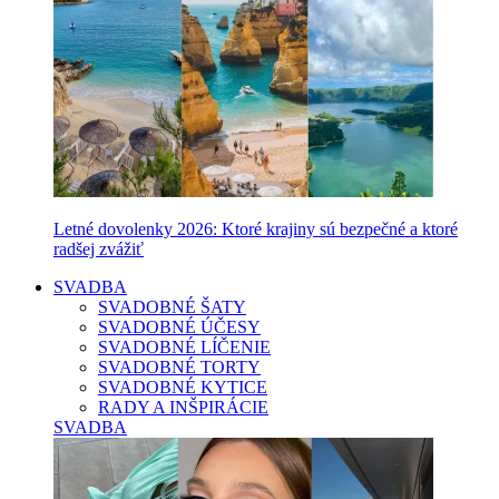
Letné dovolenky 2026: Ktoré krajiny sú bezpečné a ktoré
radšej zvážiť
SVADBA
SVADOBNÉ ŠATY
SVADOBNÉ ÚČESY
SVADOBNÉ LÍČENIE
SVADOBNÉ TORTY
SVADOBNÉ KYTICE
RADY A INŠPIRÁCIE
SVADBA