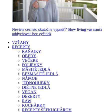
Neviete cez leto skutočne vypnúť? Slow living vás naučí
oddychovať bez výčitiek
VZŤAHY
RECEPTY
RAŇAJKY
OBEDY
VEČERE
POLIEVKY
MÄSITÉ JEDLÁ
BEZMÄSITÉ JEDLÁ
NÁPOJE
JEDNOHUBKY
DIÉTNE JEDLÁ
VEGAN
DEZERTY
RAW
KUCHÁRKY
RECEPTY ŠÉFKUCHÁROV