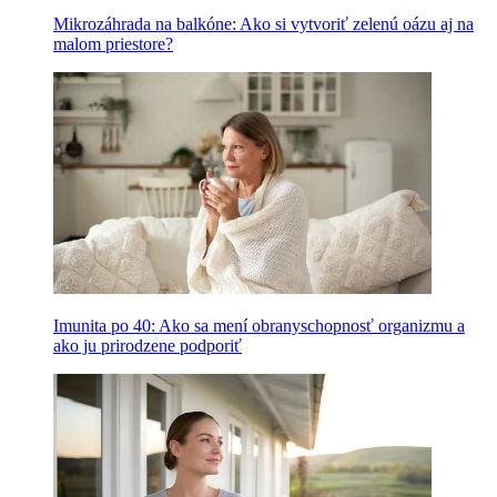
Mikrozáhrada na balkóne: Ako si vytvoriť zelenú oázu aj na
malom priestore?
Imunita po 40: Ako sa mení obranyschopnosť organizmu a
ako ju prirodzene podporiť