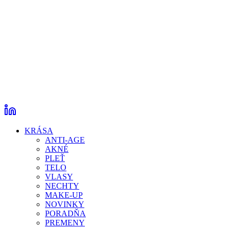
KRÁSA
ANTI-AGE
AKNÉ
PLEŤ
TELO
VLASY
NECHTY
MAKE-UP
NOVINKY
PORADŇA
PREMENY