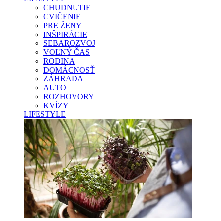
CHUDNUTIE
CVIČENIE
PRE ŽENY
INŠPIRÁCIE
SEBAROZVOJ
VOĽNÝ ČAS
RODINA
DOMÁCNOSŤ
ZÁHRADA
AUTO
ROZHOVORY
KVÍZY
LIFESTYLE