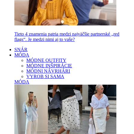
Tieto 4 znamenia patria medzi najväčšie partnerské „red
flags“. Je medzi nimi aj to vaše?
SNÁR
MÓDA
MÓDNE OUTFITY
MÓDNE INŠPIRÁCIE
MÓDNI NÁVRHÁRI
VYROB SI SAMA
MÓDA