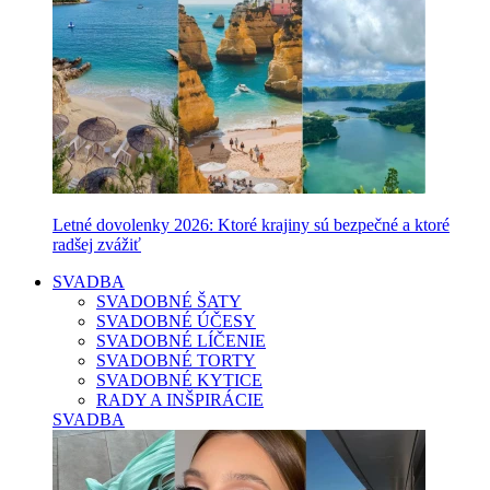
Letné dovolenky 2026: Ktoré krajiny sú bezpečné a ktoré
radšej zvážiť
SVADBA
SVADOBNÉ ŠATY
SVADOBNÉ ÚČESY
SVADOBNÉ LÍČENIE
SVADOBNÉ TORTY
SVADOBNÉ KYTICE
RADY A INŠPIRÁCIE
SVADBA