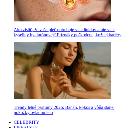
Ako zistiť, že vaša pleť potrebuje viac lipidov a nie viac
kyseliny hyalurónovej? Príznaky poškodenej kožnej bariéry
Trendy letné parfumy 2026: Banán, kokos a vôňa slanej
pokožky ovládnu leto
CELEBRITY
LIFESTYLE