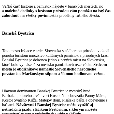
Veľkú časť histórie a pamiatok nájdete v banských mestách, no
a
malebné dedinky s krásnou prírodou vám pomôžu na istý čas
zabudnúť na všetky povinnosti
a problémy rušného života.
Banská Bystrica
Toto mesto ležiace v srdci Slovenska s nádhernou prírodou v okolí
ponúka turistom množstvo kultúrnych pamiatok a prírodných krás.
Banská Bystrica je dokonca jedno z prvých miest na Slovensku,
ktoré bolo vyhlásené za mestskú pamiatkovú rezerváciu.
Srdcom
mesta je obdĺžnikové námestie Slovenského národného
povstania s Mariánskym stĺpom a šikmou hodinovou vežou.
Hlavnou dominantou Banskej Bystrice je mestský hrad
Barbakan, ktorého areál tvorí Kostol Nanebovzatia Panny Márie,
Kostol Svätého Kríža, Matejov dom, Pisárska bašta a opevnenie s
baštami.
Návštevníci Banskej Bystrice môžu využiť aj
netradičnú jazdu vláčikom Pretórium, s ktorým môžete
spoznávať mesto z originálneho uhla pohľadu.