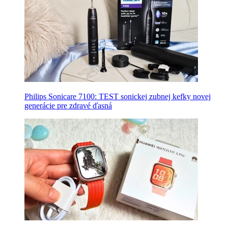
Philips Sonicare 7100: TEST sonickej zubnej kefky novej
generácie pre zdravé ďasná