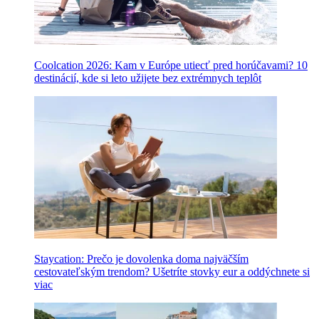
Coolcation 2026: Kam v Európe utiecť pred horúčavami? 10
destinácií, kde si leto užijete bez extrémnych teplôt
Staycation: Prečo je dovolenka doma najväčším
cestovateľským trendom? Ušetríte stovky eur a oddýchnete si
viac