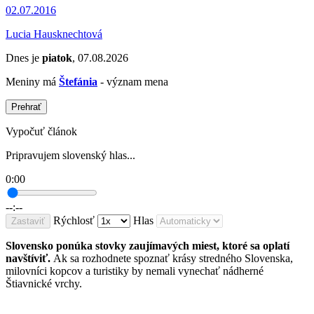
02.07.2016
Lucia Hausknechtová
Dnes je
piatok
, 07.08.2026
Meniny má
Štefánia
- význam mena
Prehrať
Vypočuť článok
Pripravujem slovenský hlas...
0:00
--:--
Rýchlosť
Hlas
Zastaviť
Slovensko ponúka stovky zaujímavých miest, ktoré sa oplatí
navštíviť.
Ak sa rozhodnete spoznať krásy stredného Slovenska,
milovníci kopcov a turistiky by nemali vynechať nádherné
Štiavnické vrchy.