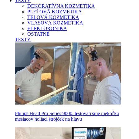
TESTY
DEKORATÍVNA KOZMETIKA
PLEŤOVÁ KOZMETIKA
TELOVÁ KOZMETIKA
VLASOVÁ KOZMETIKA
ELEKTORONIKA
OSTATNÉ
TESTY
Philips Head Pro Series 9000: testovali sme niekoľko
mesiacov holiaci strojček na hlavu