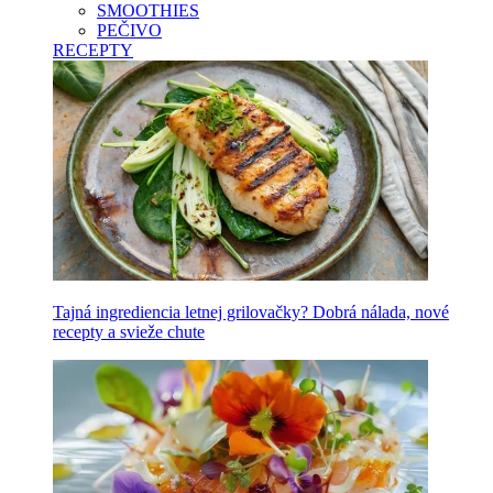
SMOOTHIES
PEČIVO
RECEPTY
Tajná ingrediencia letnej grilovačky? Dobrá nálada, nové
recepty a svieže chute