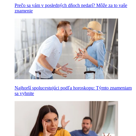
Prečo sa vám v posledných dňoch nedarí? Môže za to vaše
znamenie
Najhorší spolucestujúci podľa horoskopu: Týmto znameniam
sa vyhnite