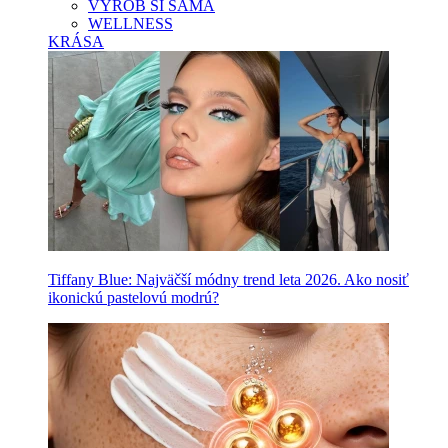
VYROB SI SAMA
WELLNESS
KRÁSA
Tiffany Blue: Najväčší módny trend leta 2026. Ako nosiť
ikonickú pastelovú modrú?