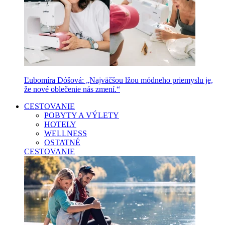
Ľubomíra Dóšová: „Najväčšou lžou módneho priemyslu je,
že nové oblečenie nás zmení.“
CESTOVANIE
POBYTY A VÝLETY
HOTELY
WELLNESS
OSTATNÉ
CESTOVANIE