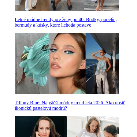
Letné módne trendy pre ženy po 40: Bodky, popelín,
bermudy a kúsky, ktoré lichotia postave
Tiffany Blue: Najväčší módny trend leta 2026. Ako nosiť
ikonickú pastelovú modrú?