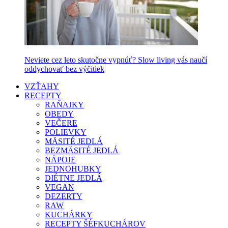
Neviete cez leto skutočne vypnúť? Slow living vás naučí
oddychovať bez výčitiek
VZŤAHY
RECEPTY
RAŇAJKY
OBEDY
VEČERE
POLIEVKY
MÄSITÉ JEDLÁ
BEZMÄSITÉ JEDLÁ
NÁPOJE
JEDNOHUBKY
DIÉTNE JEDLÁ
VEGAN
DEZERTY
RAW
KUCHÁRKY
RECEPTY ŠÉFKUCHÁROV