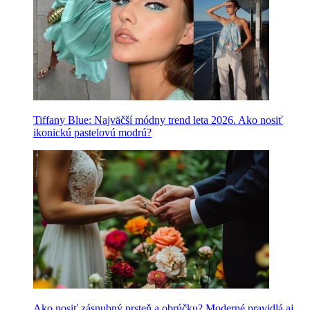
Tiffany Blue: Najväčší módny trend leta 2026. Ako nosiť
ikonickú pastelovú modrú?
Ako nosiť zásnubný prsteň a obrúčku? Moderné pravidlá aj