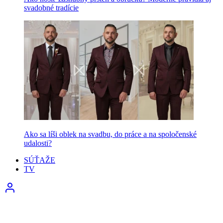
svadobné tradície
Ako sa líši oblek na svadbu, do práce a na spoločenské
udalosti?
SÚŤAŽE
TV