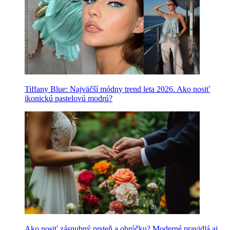
Tiffany Blue: Najväčší módny trend leta 2026. Ako nosiť
ikonickú pastelovú modrú?
Ako nosiť zásnubný prsteň a obrúčku? Moderné pravidlá aj