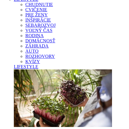
CHUDNUTIE
CVIČENIE
PRE ŽENY
INŠPIRÁCIE
SEBAROZVOJ
VOĽNÝ ČAS
RODINA
DOMÁCNOSŤ
ZÁHRADA
AUTO
ROZHOVORY
KVÍZY
LIFESTYLE