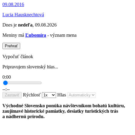
09.08.2016
Lucia Hausknechtová
Dnes je
nedeľa
, 09.08.2026
Meniny má
Ľubomíra
- význam mena
Prehrať
Vypočuť článok
Pripravujem slovenský hlas...
0:00
--:--
Rýchlosť
Hlas
Zastaviť
Východné Slovensko ponúka návštevníkom bohatú kultúru,
zaujímavé historické pamiatky, desiatky turistických trás
a nádhernú prírodu.