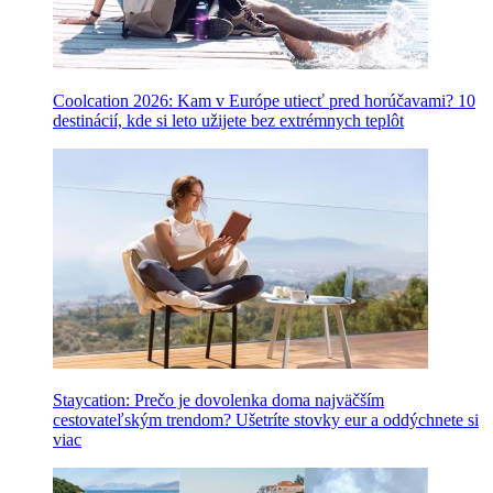
Coolcation 2026: Kam v Európe utiecť pred horúčavami? 10
destinácií, kde si leto užijete bez extrémnych teplôt
Staycation: Prečo je dovolenka doma najväčším
cestovateľským trendom? Ušetríte stovky eur a oddýchnete si
viac