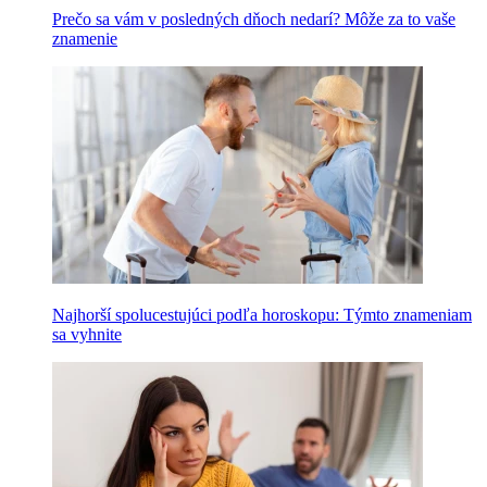
Prečo sa vám v posledných dňoch nedarí? Môže za to vaše
znamenie
Najhorší spolucestujúci podľa horoskopu: Týmto znameniam
sa vyhnite