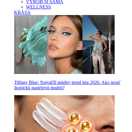
VYROB SI SAMA
WELLNESS
KRÁSA
Tiffany Blue: Najväčší módny trend leta 2026. Ako nosiť
ikonickú pastelovú modrú?