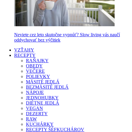
Neviete cez leto skutočne vypnúť? Slow living vás naučí
oddychovať bez výčitiek
VZŤAHY
RECEPTY
RAŇAJKY
OBEDY
VEČERE
POLIEVKY
MÄSITÉ JEDLÁ
BEZMÄSITÉ JEDLÁ
NÁPOJE
JEDNOHUBKY
DIÉTNE JEDLÁ
VEGAN
DEZERTY
RAW
KUCHÁRKY
RECEPTY ŠÉFKUCHÁROV