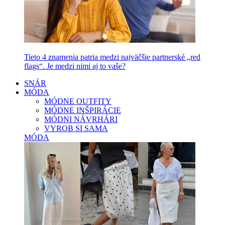
Tieto 4 znamenia patria medzi najväčšie partnerské „red
flags“. Je medzi nimi aj to vaše?
SNÁR
MÓDA
MÓDNE OUTFITY
MÓDNE INŠPIRÁCIE
MÓDNI NÁVRHÁRI
VYROB SI SAMA
MÓDA