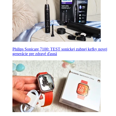
Philips Sonicare 7100: TEST sonickej zubnej kefky novej
generácie pre zdravé ďasná