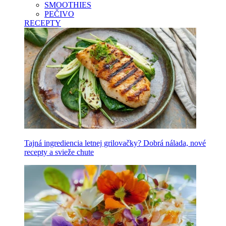
SMOOTHIES
PEČIVO
RECEPTY
Tajná ingrediencia letnej grilovačky? Dobrá nálada, nové
recepty a svieže chute