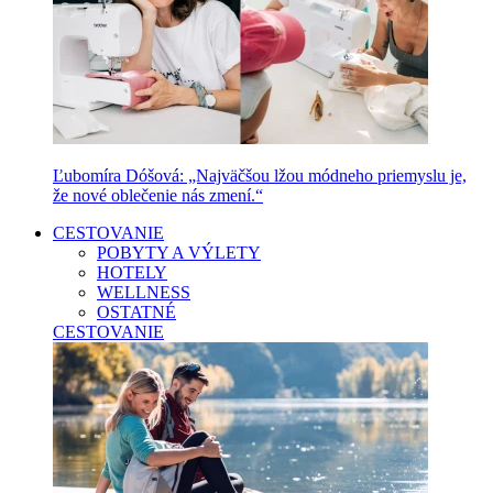
Ľubomíra Dóšová: „Najväčšou lžou módneho priemyslu je,
že nové oblečenie nás zmení.“
CESTOVANIE
POBYTY A VÝLETY
HOTELY
WELLNESS
OSTATNÉ
CESTOVANIE