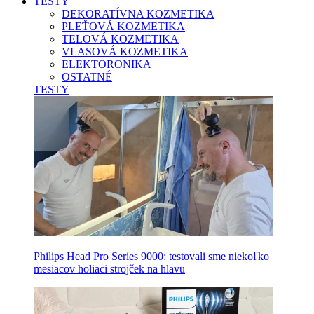
TESTY
DEKORATÍVNA KOZMETIKA
PLEŤOVÁ KOZMETIKA
TELOVÁ KOZMETIKA
VLASOVÁ KOZMETIKA
ELEKTORONIKA
OSTATNÉ
TESTY
Philips Head Pro Series 9000: testovali sme niekoľko
mesiacov holiaci strojček na hlavu