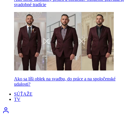
svadobné tradície
Ako sa líši oblek na svadbu, do práce a na spoločenské
udalosti?
SÚŤAŽE
TV