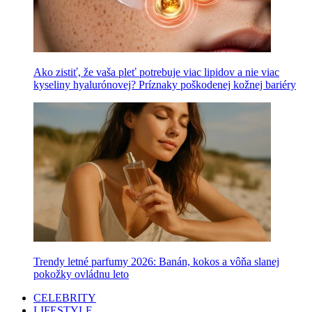
Ako zistiť, že vaša pleť potrebuje viac lipidov a nie viac
kyseliny hyalurónovej? Príznaky poškodenej kožnej bariéry
Trendy letné parfumy 2026: Banán, kokos a vôňa slanej
pokožky ovládnu leto
CELEBRITY
LIFESTYLE