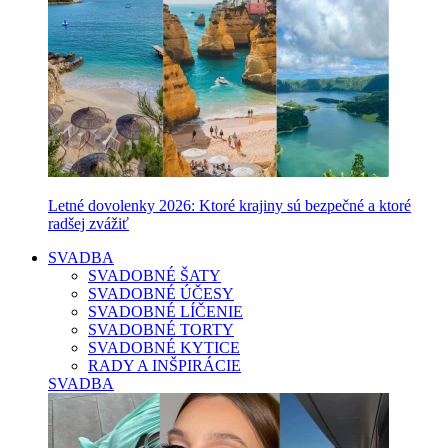
Letné dovolenky 2026: Ktoré krajiny sú bezpečné a ktoré
radšej zvážiť
SVADBA
SVADOBNÉ ŠATY
SVADOBNÉ ÚČESY
SVADOBNÉ LÍČENIE
SVADOBNÉ TORTY
SVADOBNÉ KYTICE
RADY A INŠPIRÁCIE
SVADBA