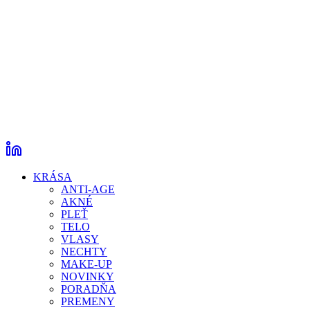
KRÁSA
ANTI-AGE
AKNÉ
PLEŤ
TELO
VLASY
NECHTY
MAKE-UP
NOVINKY
PORADŇA
PREMENY