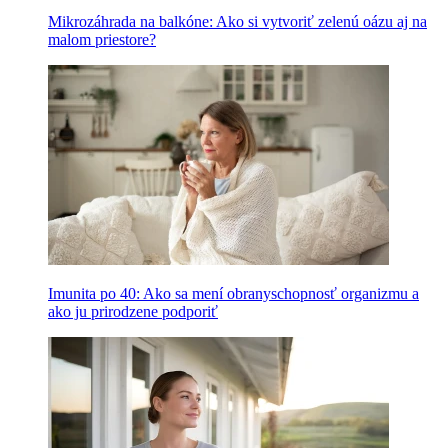
Mikrozáhrada na balkóne: Ako si vytvoriť zelenú oázu aj na
malom priestore?
Imunita po 40: Ako sa mení obranyschopnosť organizmu a
ako ju prirodzene podporiť