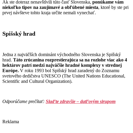
Ak ste doteraz nenavštívili túto časť Slovenska,
ponúkame vám
niekoľko tipov na zaujímavé a obľúbené miesta
, ktoré by ste pri
prvej návšteve tohto kraja určite nemali vynechať.
Spišský hrad
Jedna z najväčších dominánt východného Slovenska je Spišský
hrad.
Táto zrúcanina rozprestierajúca sa na rozlohe viac ako 4
hektárov patrí medzi najväčšie hradné komplexy v strednej
Európe.
V roku 1993 bol Spišský hrad zaradený do Zoznamu
svetového dedičstva UNESCO (The United Nations Educational,
Scientific and Cultural Organization).
Odporúčame prečítať:
Slaďte zdravšie – datľovým sirupom
Reklama