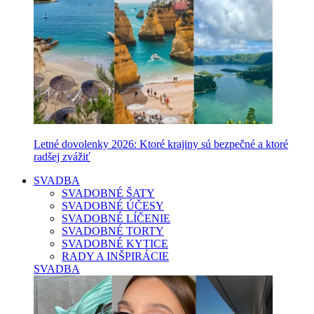
Letné dovolenky 2026: Ktoré krajiny sú bezpečné a ktoré
radšej zvážiť
SVADBA
SVADOBNÉ ŠATY
SVADOBNÉ ÚČESY
SVADOBNÉ LÍČENIE
SVADOBNÉ TORTY
SVADOBNÉ KYTICE
RADY A INŠPIRÁCIE
SVADBA