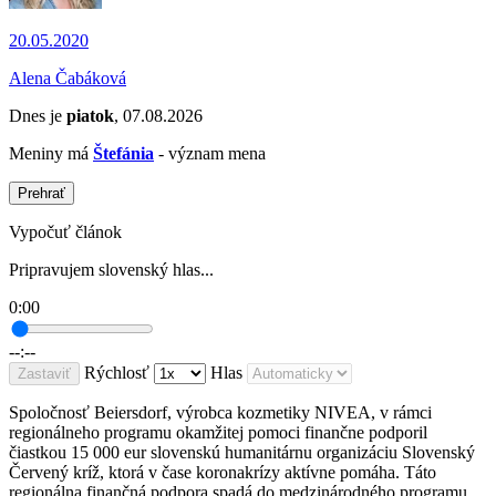
20.05.2020
Alena Čabáková
Dnes je
piatok
, 07.08.2026
Meniny má
Štefánia
- význam mena
Prehrať
Vypočuť článok
Pripravujem slovenský hlas...
0:00
--:--
Rýchlosť
Hlas
Zastaviť
Spoločnosť Beiersdorf, výrobca kozmetiky NIVEA, v rámci
regionálneho programu okamžitej pomoci finančne podporil
čiastkou 15 000 eur slovenskú humanitárnu organizáciu Slovenský
Červený kríž, ktorá v čase koronakrízy aktívne pomáha. Táto
regionálna finančná podpora spadá do medzinárodného programu,