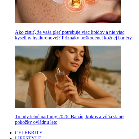
Ako zistiť, že vaša pleť potrebuje viac lipidov a nie viac
kyseliny hyalurónovej? Príznaky poškodenej kožnej bariéry
Trendy letné parfumy 2026: Banán, kokos a vôňa slanej
pokožky ovládnu leto
CELEBRITY
LIFESTYLE