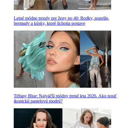
Letné módne trendy pre ženy po 40: Bodky, popelín,
bermudy a kúsky, ktoré lichotia postave
Tiffany Blue: Najväčší módny trend leta 2026. Ako nosiť
ikonickú pastelovú modrú?