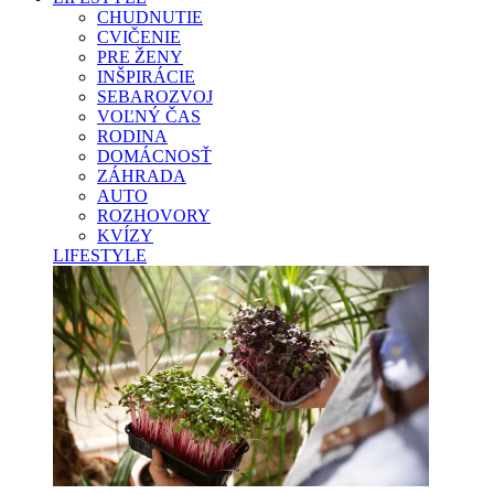
CHUDNUTIE
CVIČENIE
PRE ŽENY
INŠPIRÁCIE
SEBAROZVOJ
VOĽNÝ ČAS
RODINA
DOMÁCNOSŤ
ZÁHRADA
AUTO
ROZHOVORY
KVÍZY
LIFESTYLE