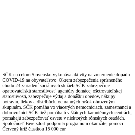
SČK na celom Slovensku vykonáva aktivity na zmiernenie dopadu
COVID-19 na obyvateľstvo. Okrem zabezpečenia sprísneného
chodu 23 zariadení sociálnych služieb SČK zabezpečuje
opatrovateľskú starostlivosť, agentúry domácej ošetrovateľskej
starostlivosti, zabezpečuje výdaj a donášku obedov, nákupy
potravín, liekov a distribúciu ochranných rúšok ohrozeným
skupinám. SČK pomáha vo viacerých nemocniciach, zamestnanci a
dobrovoľníci SČK tiež pomáhajú v štátnych karanténnych centrách,
pomáhajú zabezpečovať osvetu v niektorých rómskych osadách.
Spoločnosť Beiersdorf podporila programom okamžitej pomoci
Červený kríž čiastkou 15 000 eur.