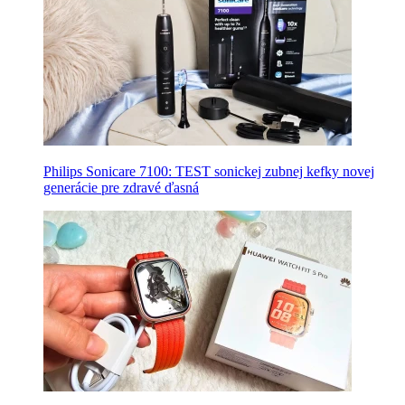
Philips Sonicare 7100: TEST sonickej zubnej kefky novej
generácie pre zdravé ďasná