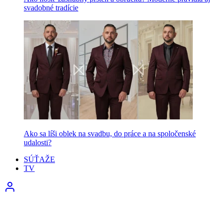
svadobné tradície
Ako sa líši oblek na svadbu, do práce a na spoločenské
udalosti?
SÚŤAŽE
TV