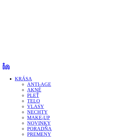
KRÁSA
ANTI-AGE
AKNÉ
PLEŤ
TELO
VLASY
NECHTY
MAKE-UP
NOVINKY
PORADŇA
PREMENY