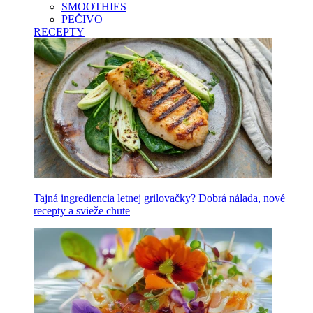
SMOOTHIES
PEČIVO
RECEPTY
Tajná ingrediencia letnej grilovačky? Dobrá nálada, nové
recepty a svieže chute