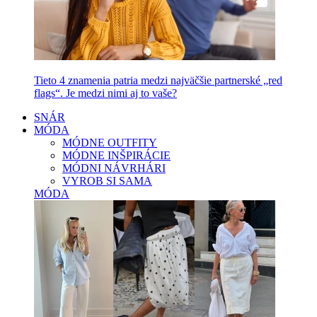
Tieto 4 znamenia patria medzi najväčšie partnerské „red
flags“. Je medzi nimi aj to vaše?
SNÁR
MÓDA
MÓDNE OUTFITY
MÓDNE INŠPIRÁCIE
MÓDNI NÁVRHÁRI
VYROB SI SAMA
MÓDA