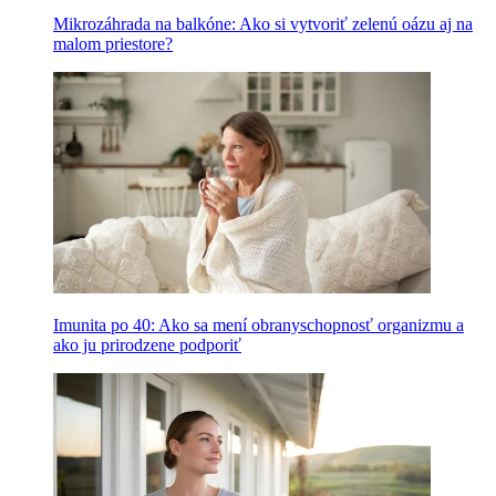
Mikrozáhrada na balkóne: Ako si vytvoriť zelenú oázu aj na
malom priestore?
Imunita po 40: Ako sa mení obranyschopnosť organizmu a
ako ju prirodzene podporiť