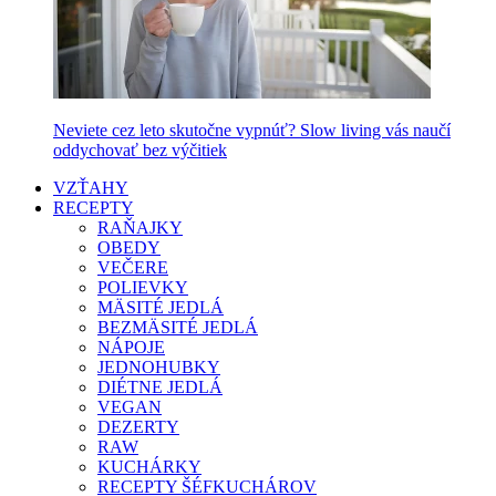
Neviete cez leto skutočne vypnúť? Slow living vás naučí
oddychovať bez výčitiek
VZŤAHY
RECEPTY
RAŇAJKY
OBEDY
VEČERE
POLIEVKY
MÄSITÉ JEDLÁ
BEZMÄSITÉ JEDLÁ
NÁPOJE
JEDNOHUBKY
DIÉTNE JEDLÁ
VEGAN
DEZERTY
RAW
KUCHÁRKY
RECEPTY ŠÉFKUCHÁROV