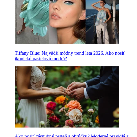
Tiffany Blue: Najväčší módny trend leta 2026. Ako nosiť
ikonickú pastelovú modrú?
Ako nosiť zásnubný prsteň a obrúčku? Moderné pravidlá aj