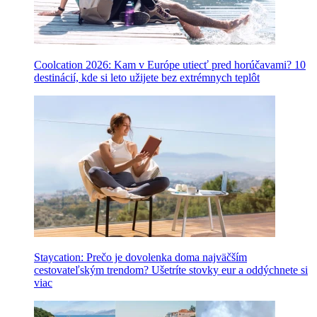
Coolcation 2026: Kam v Európe utiecť pred horúčavami? 10
destinácií, kde si leto užijete bez extrémnych teplôt
Staycation: Prečo je dovolenka doma najväčším
cestovateľským trendom? Ušetríte stovky eur a oddýchnete si
viac