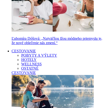
Ľubomíra Dóšová: „Najväčšou lžou módneho priemyslu je,
že nové oblečenie nás zmení.“
CESTOVANIE
POBYTY A VÝLETY
HOTELY
WELLNESS
OSTATNÉ
CESTOVANIE