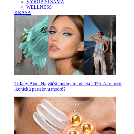
VYROB SI SAMA
WELLNESS
KRÁSA
Tiffany Blue: Najväčší módny trend leta 2026. Ako nosiť
ikonickú pastelovú modrú?