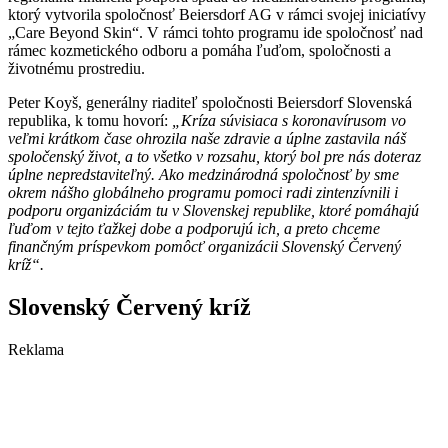
ktorý vytvorila spoločnosť Beiersdorf AG v rámci svojej iniciatívy
„Care Beyond Skin“. V rámci tohto programu ide spoločnosť nad
rámec kozmetického odboru a pomáha ľuďom, spoločnosti a
životnému prostrediu.
Peter Koyš, generálny riaditeľ spoločnosti Beiersdorf Slovenská
republika, k tomu hovorí:
„Kríza súvisiaca s koronavírusom vo
veľmi krátkom čase ohrozila naše zdravie a úplne zastavila náš
spoločenský život, a to všetko v rozsahu, ktorý bol pre nás doteraz
úplne nepredstaviteľný. Ako medzinárodná spoločnosť by sme
okrem nášho globálneho programu pomoci radi zintenzívnili i
podporu organizáciám tu v Slovenskej republike, ktoré pomáhajú
ľuďom v tejto ťažkej dobe a podporujú ich, a preto chceme
finančným príspevkom pomôcť organizácii Slovenský Červený
kríž“.
Slovenský Červený kríž
Reklama