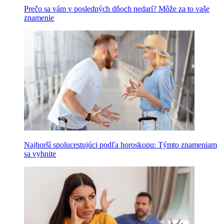
Prečo sa vám v posledných dňoch nedarí? Môže za to vaše
znamenie
Najhorší spolucestujúci podľa horoskopu: Týmto znameniam
sa vyhnite