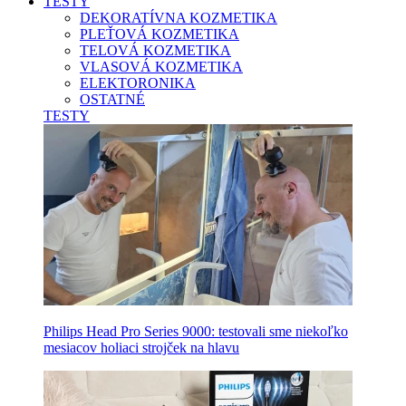
TESTY
DEKORATÍVNA KOZMETIKA
PLEŤOVÁ KOZMETIKA
TELOVÁ KOZMETIKA
VLASOVÁ KOZMETIKA
ELEKTORONIKA
OSTATNÉ
TESTY
Philips Head Pro Series 9000: testovali sme niekoľko
mesiacov holiaci strojček na hlavu