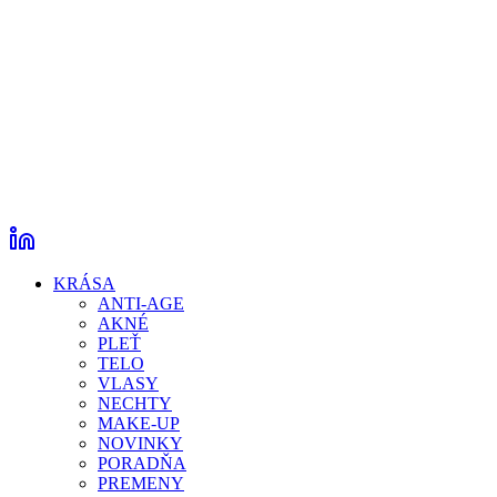
KRÁSA
ANTI-AGE
AKNÉ
PLEŤ
TELO
VLASY
NECHTY
MAKE-UP
NOVINKY
PORADŇA
PREMENY