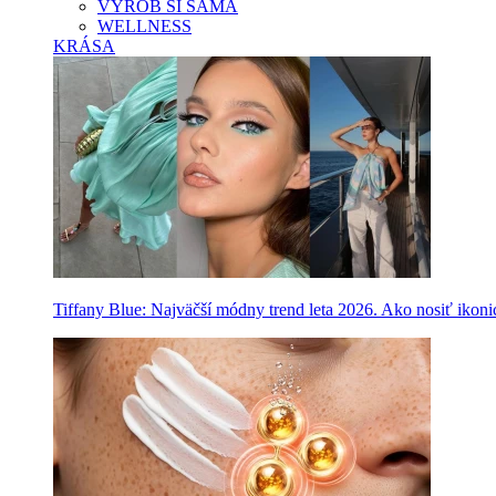
VYROB SI SAMA
WELLNESS
KRÁSA
Tiffany Blue: Najväčší módny trend leta 2026. Ako nosiť ikon